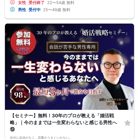
女性
受付終了
22〜54歳
無料
最短3ヶ月で彼女ができる可能性を高め、1年以内の結婚を目指すための
恋愛・婚活の具体的な方法をお伝えします。
男性
受付中
25〜49歳
無料
【婚活戦略セミナーで得られるメリットは！】
●休日に彼女と楽しくデートできる自分を目指せる
●女性との会話に自信を持てるようになる
●婚活パーティーやマッチングアプリで結果を出せるようになる
●異性とのコミュニケーションのポイントが理解できる
●好きになった女性との関係を続けられるようになる
まずは、異性が求めていることを理解し、
それを提供できる自分自身に変化していくことにより、
はじめて自分が好きな異性が自分を好きになってくれるようになり、
恋愛婚活が上手くいくようになります。
改善
異性が求めていることを理解し、
それを自然に伝えられる自分に変わることで、
好きな女性から選ばれるようになります。
婚活戦略セミナーでは、恋愛や婚活で悩む男性が
短期間で変化と成果を実感できる方法をお伝えします。
【注意事項】
・セミナー中はカメラをオン（お顔を出して）での受講をお願いします。
（屋外、車内からのご参加や、途中入室、退出はご遠慮下さい。）
【キャンセル規定】
セミナー準備の都合上、当日無断キャンセルの場合は、3,000円のキャンセル料を
お支払いいただきます。
【セミナー】無料！30年のプロが教える「婚活戦
略」｜今のままでは一生変わらないと感じる男性へ
⑲
自分に自信がなく、恋愛がうまくいかない。