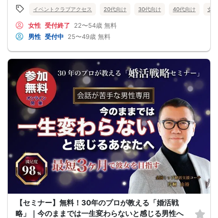
●今のままでは一生変わらない気がする
イベントクラブアクセス
20代向け
30代向け
40代向け
女性
●異性から断られると、自分の人格を否定されている気分になる
恋愛経験が少なくても大丈夫です。
女性
受付終了
22〜54歳
無料
最短3ヶ月で彼女ができる可能性を高め、1年以内の結婚を目指すための
恋愛・婚活の具体的な方法をお伝えします。
男性
受付中
25〜49歳
無料
【婚活戦略セミナーで得られるメリットは！】
●休日に彼女と楽しくデートできる自分を目指せる
●女性との会話に自信を持てるようになる
●婚活パーティーやマッチングアプリで結果を出せるようになる
●異性とのコミュニケーションのポイントが理解できる
●好きになった女性との関係を続けられるようになる
まずは、異性が求めていることを理解し、
それを提供できる自分自身に変化していくことにより、
はじめて自分が好きな異性が自分を好きになってくれるようになり、
恋愛婚活が上手くいくようになります。
改善
異性が求めていることを理解し、
それを自然に伝えられる自分に変わることで、
好きな女性から選ばれるようになります。
婚活戦略セミナーでは、恋愛や婚活で悩む男性が
短期間で変化と成果を実感できる方法をお伝えします。
【注意事項】
・セミナー中はカメラをオン（お顔を出して）での受講をお願いします。
（屋外、車内からのご参加や、途中入室、退出はご遠慮下さい。）
【キャンセル規定】
セミナー準備の都合上、当日無断キャンセルの場合は、3,000円のキャンセル料を
お支払いいただきます。
【セミナー】無料！30年のプロが教える「婚活戦
略」｜今のままでは一生変わらないと感じる男性へ