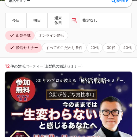
婚活セミナー
条件変更
週末
今日
明日
指定なし
休日
山梨全域
オンライン婚活
婚活セミナー
すべてのこだわり条件
20代
30代
40代
12
件の婚活パーティー(山梨県の婚活セミナー)