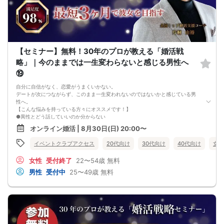
【注意事項】
・セミナー中はカメラをオン（お顔を出して）での受講をお願いします。
（屋外、車内からのご参加や、途中入室、退出はご遠慮下さい。）
【キャンセル規定】
セミナー準備の都合上、当日無断キャンセルの場合は、3,000円のキャンセル料を
お支払いいただきます。
【セミナー】無料！30年のプロが教える「婚活戦
略」｜今のままでは一生変わらないと感じる男性へ
⑲
自分に自信がなく、恋愛がうまくいかない。
デートが次につながらず、このまま一生変われないのではないかと感じている男
性へ。
【こんな悩みを持っている方々にオススメです！】
●異性とどう話していいのか分からない
●婚活パーティー、合コンで上手くいかない
オンライン婚活 | 8月30日(日) 20:00〜
●デートやお見合いが２回目につながらない
●今のままでは一生変わらない気がする
イベントクラブアクセス
20代向け
30代向け
40代向け
女性
●異性から断られると、自分の人格を否定されている気分になる
恋愛経験が少なくても大丈夫です。
女性
受付終了
22〜54歳
無料
最短3ヶ月で彼女ができる可能性を高め、1年以内の結婚を目指すための
恋愛・婚活の具体的な方法をお伝えします。
男性
受付中
25〜49歳
無料
【婚活戦略セミナーで得られるメリットは！】
●休日に彼女と楽しくデートできる自分を目指せる
●女性との会話に自信を持てるようになる
●婚活パーティーやマッチングアプリで結果を出せるようになる
●異性とのコミュニケーションのポイントが理解できる
●好きになった女性との関係を続けられるようになる
まずは、異性が求めていることを理解し、