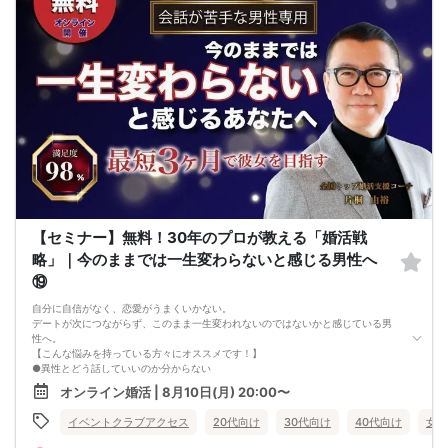
はじめて自分が好きな異性が自分を好きになってくれるようになり、
恋愛婚活が上手くいくようになります。
改善
異性が求めていることを理解し、
それを自然に伝えられる自分に変わることで、
好きな女性から選ばれるようになります。
婚活戦略セミナーでは、恋愛や婚活で悩む男性が
短期間で変化と成果を実感できる方法をお伝えします。
【注意事項】
・セミナー中はカメラをオン（お顔を出して）での受講をお願いします。
（屋外、車内からのご参加や、途中入室、退出はご遠慮下さい。）
【キャンセル規定】
セミナー準備の都合上、当日無断キャンセルの場合は、3,000円のキャンセル料を
お支払いいただきます。
【セミナー】無料！30年のプロが教える「婚活戦
略」｜今のままでは一生変わらないと感じる男性へ
⑲
自分に自信がなく、恋愛がうまくいかない。
デートが次につながらず、このまま一生変われないのではないかと感じている男
性へ。
【こんな悩みを持っている方々にオススメです！】
●異性とどう話していいのか分からない
●婚活パーティー、合コンで上手くいかない
オンライン婚活 | 8月10日(月) 20:00〜
●デートやお見合いが２回目につながらない
●今のままでは一生変わらない気がする
イベントクラブアクセス
20代向け
30代向け
40代向け
女性
●異性から断られると、自分の人格を否定されている気分になる
恋愛経験が少なくても大丈夫です。