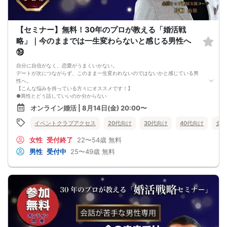
【キャンセル規定】
セミナー準備の都合上、当日無断キャンセルの場合は、3,000円のキャンセル料を
お支払いいただきます。
【セミナー】無料！30年のプロが教える「婚活戦
略」｜今のままでは一生変わらないと感じる男性へ
⑲
自分に自信がなく、恋愛がうまくいかない。
デートが次につながらず、このまま一生変われないのではないかと感じている男
性へ。
【こんな悩みを持っている方々にオススメです！】
●異性とどう話していいのか分からない
●婚活パーティー、合コンで上手くいかない
オンライン婚活 | 8月14日(金) 20:00〜
●デートやお見合いが２回目につながらない
●今のままでは一生変わらない気がする
イベントクラブアクセス
20代向け
30代向け
40代向け
女性
●異性から断られると、自分の人格を否定されている気分になる
恋愛経験が少なくても大丈夫です。
女性
受付終了
22〜54歳
無料
最短3ヶ月で彼女ができる可能性を高め、1年以内の結婚を目指すための
恋愛・婚活の具体的な方法をお伝えします。
男性
受付中
25〜49歳
無料
【婚活戦略セミナーで得られるメリットは！】
●休日に彼女と楽しくデートできる自分を目指せる
●女性との会話に自信を持てるようになる
●婚活パーティーやマッチングアプリで結果を出せるようになる
●異性とのコミュニケーションのポイントが理解できる
●好きになった女性との関係を続けられるようになる
まずは、異性が求めていることを理解し、
それを提供できる自分自身に変化していくことにより、
はじめて自分が好きな異性が自分を好きになってくれるようになり、
恋愛婚活が上手くいくようになります。