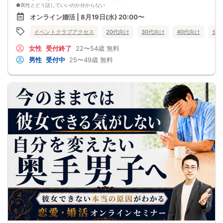
●異性とどう話していいのか分からない
●婚活パーティー、合コンで上手くいかない
オンライン婚活 | 8月19日(水) 20:00〜
●デートやお見合いが２回目につながらない
●今のままでは一生変わらない気がする
イベントクラブアクセス
20代向け
30代向け
40代向け
女性
●異性から断られると、自分の人格を否定されている気分になる
恋愛経験が少なくても大丈夫です。
女性
受付終了
22〜54歳
無料
最短3ヶ月で彼女ができる可能性を高め、1年以内の結婚を目指すための
恋愛・婚活の具体的な方法をお伝えします。
男性
受付中
25〜49歳
無料
【婚活戦略セミナーで得られるメリットは！】
●休日に彼女と楽しくデートできる自分を目指せる
●女性との会話に自信を持てるようになる
●婚活パーティーやマッチングアプリで結果を出せるようになる
●異性とのコミュニケーションのポイントが理解できる
●好きになった女性との関係を続けられるようになる
まずは、異性が求めていることを理解し、
それを提供できる自分自身に変化していくことにより、
はじめて自分が好きな異性が自分を好きになってくれるようになり、
恋愛婚活が上手くいくようになります。
改善
異性が求めていることを理解し、
それを自然に伝えられる自分に変わることで、
好きな女性から選ばれるようになります。
婚活戦略セミナーでは、恋愛や婚活で悩む男性が
短期間で変化と成果を実感できる方法をお伝えします。
【注意事項】
・セミナー中はカメラをオン（お顔を出して）での受講をお願いします。
（屋外、車内からのご参加や、途中入室、退出はご遠慮下さい。）
【キャンセル規定】
セミナー準備の都合上、当日無断キャンセルの場合は、3,000円のキャンセル料を
お支払いいただきます。