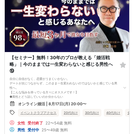
改善
異性が求めていることを理解し、
それを自然に伝えられる自分に変わることで、
好きな女性から選ばれるようになります。
婚活戦略セミナーでは、恋愛や婚活で悩む男性が
短期間で変化と成果を実感できる方法をお伝えします。
【注意事項】
・セミナー中はカメラをオン（お顔を出して）での受講をお願いします。
（屋外、車内からのご参加や、途中入室、退出はご遠慮下さい。）
【キャンセル規定】
セミナー準備の都合上、当日無断キャンセルの場合は、3,000円のキャンセル料を
お支払いいただきます。
【セミナー】無料！30年のプロが教える「婚活戦
略」｜今のままでは一生変わらないと感じる男性へ
⑲
自分に自信がなく、恋愛がうまくいかない。
デートが次につながらず、このまま一生変われないのではないかと感じている男
性へ。
【こんな悩みを持っている方々にオススメです！】
●異性とどう話していいのか分からない
●婚活パーティー、合コンで上手くいかない
オンライン婚活 | 8月17日(月) 20:00〜
●デートやお見合いが２回目につながらない
●今のままでは一生変わらない気がする
イベントクラブアクセス
20代向け
30代向け
40代向け
女性
●異性から断られると、自分の人格を否定されている気分になる
恋愛経験が少なくても大丈夫です。
女性
受付終了
22〜54歳
無料
最短3ヶ月で彼女ができる可能性を高め、1年以内の結婚を目指すための
恋愛・婚活の具体的な方法をお伝えします。
男性
受付中
25〜49歳
無料
【婚活戦略セミナーで得られるメリットは！】