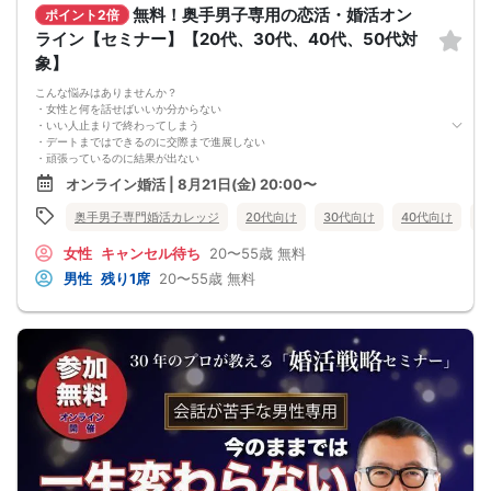
無料！奥手男子専用の恋活・婚活オン
ポイント2倍
ライン【セミナー】【20代、30代、40代、50代対
象】
こんな悩みはありませんか？
・女性と何を話せばいいか分からない
・いい人止まりで終わってしまう
・デートまではできるのに交際まで進展しない
・頑張っているのに結果が出ない
・何が原因なのか分からない
オンライン婚活 | 8月21日(金) 20:00〜
・このまま続けても彼女ができる気がしない
これまで500名以上の
奥手男子専門婚活カレッジ
20代向け
30代向け
40代向け
5
奥手男子の恋愛・婚活相談に乗ってきて、
感じることがあります。
女性
キャンセル待ち
20〜55歳
無料
それは、
多くの奥手男子は、努力不足ではなく、
男性
残り1席
20〜55歳
無料
努力の方向性がズレているということです。
会話が苦手でも、
自分なりに女性との会話を考えたり、
恋愛系YouTubeを見たり、
婚活パーティーや街コンへ参加したり、
みなさん本当に努力しています。
でも、その努力が本命女性との交際につながらず、
「このまま恋愛・婚活を続けても、
本命女性と交際できないのではないか…」
そんな不安を抱えている奥手男子が本当に多いです。
つまり、
やみくもに頑張るだけでは、
本命女性との交際には