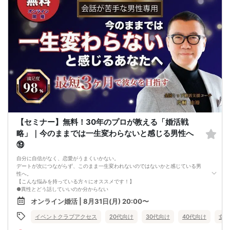
それを提供できる自分自身に変化していくことにより、
はじめて自分が好きな異性が自分を好きになってくれるようになり、
恋愛婚活が上手くいくようになります。
改善
異性が求めていることを理解し、
それを自然に伝えられる自分に変わることで、
好きな女性から選ばれるようになります。
婚活戦略セミナーでは、恋愛や婚活で悩む男性が
短期間で変化と成果を実感できる方法をお伝えします。
【注意事項】
・セミナー中はカメラをオン（お顔を出して）での受講をお願いします。
（屋外、車内からのご参加や、途中入室、退出はご遠慮下さい。）
【キャンセル規定】
セミナー準備の都合上、当日無断キャンセルの場合は、3,000円のキャンセル料を
お支払いいただきます。
【セミナー】無料！30年のプロが教える「婚活戦
略」｜今のままでは一生変わらないと感じる男性へ
⑲
自分に自信がなく、恋愛がうまくいかない。
デートが次につながらず、このまま一生変われないのではないかと感じている男
性へ。
【こんな悩みを持っている方々にオススメです！】
●異性とどう話していいのか分からない
●婚活パーティー、合コンで上手くいかない
オンライン婚活 | 8月31日(月) 20:00〜
●デートやお見合いが２回目につながらない
●今のままでは一生変わらない気がする
イベントクラブアクセス
20代向け
30代向け
40代向け
女性
●異性から断られると、自分の人格を否定されている気分になる
恋愛経験が少なくても大丈夫です。