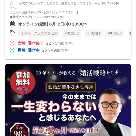
デートが次につながらず、このまま一生変われないのではないかと感じている男
性へ。
【こんな悩みを持っている方々にオススメです！】
●異性とどう話していいのか分からない
●婚活パーティー、合コンで上手くいかない
オンライン婚活 | 8月12日(水) 20:00〜
●デートやお見合いが２回目につながらない
●今のままでは一生変わらない気がする
イベントクラブアクセス
20代向け
30代向け
40代向け
女性
●異性から断られると、自分の人格を否定されている気分になる
恋愛経験が少なくても大丈夫です。
女性
受付終了
22〜54歳
無料
最短3ヶ月で彼女ができる可能性を高め、1年以内の結婚を目指すための
恋愛・婚活の具体的な方法をお伝えします。
男性
受付中
25〜49歳
無料
【婚活戦略セミナーで得られるメリットは！】
●休日に彼女と楽しくデートできる自分を目指せる
●女性との会話に自信を持てるようになる
●婚活パーティーやマッチングアプリで結果を出せるようになる
●異性とのコミュニケーションのポイントが理解できる
●好きになった女性との関係を続けられるようになる
まずは、異性が求めていることを理解し、
それを提供できる自分自身に変化していくことにより、
はじめて自分が好きな異性が自分を好きになってくれるようになり、
恋愛婚活が上手くいくようになります。
改善
異性が求めていることを理解し、
それを自然に伝えられる自分に変わることで、
好きな女性から選ばれるようになります。
婚活戦略セミナーでは、恋愛や婚活で悩む男性が
短期間で変化と成果を実感できる方法をお伝えします。
【注意事項】
・セミナー中はカメラをオン（お顔を出して）での受講をお願いします。
（屋外、車内からのご参加や、途中入室、退出はご遠慮下さい。）