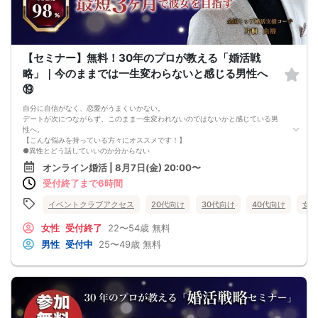
【セミナー】無料！30年のプロが教える「婚活戦
略」｜今のままでは一生変わらないと感じる男性へ
⑲
自分に自信がなく、恋愛がうまくいかない。
デートが次につながらず、このまま一生変われないのではないかと感じている男
性へ。
【こんな悩みを持っている方々にオススメです！】
●異性とどう話していいのか分からない
●婚活パーティー、合コンで上手くいかない
オンライン婚活 | 8月7日(金) 20:00〜
●デートやお見合いが２回目につながらない
受付終了まで6時間
●今のままでは一生変わらない気がする
●異性から断られると、自分の人格を否定されている気分になる
恋愛経験が少なくても大丈夫です。
イベントクラブアクセス
20代向け
30代向け
40代向け
女性
最短3ヶ月で彼女ができる可能性を高め、1年以内の結婚を目指すための
恋愛・婚活の具体的な方法をお伝えします。
女性
受付終了
22〜54歳
無料
【婚活戦略セミナーで得られるメリットは！】
男性
受付中
25〜49歳
無料
●休日に彼女と楽しくデートできる自分を目指せる
●女性との会話に自信を持てるようになる
●婚活パーティーやマッチングアプリで結果を出せるようになる
●異性とのコミュニケーションのポイントが理解できる
●好きになった女性との関係を続けられるようになる
まずは、異性が求めていることを理解し、
それを提供できる自分自身に変化していくことにより、