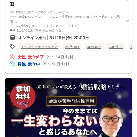
⑲
自分に自信がなく、恋愛がうまくいかない。
デートが次につながらず、このまま一生変われないのではないかと感じている男
性へ。
【こんな悩みを持っている方々にオススメです！】
●異性とどう話していいのか分からない
●婚活パーティー、合コンで上手くいかない
オンライン婚活 | 8月28日(金) 20:00〜
●デートやお見合いが２回目につながらない
●今のままでは一生変わらない気がする
イベントクラブアクセス
20代向け
30代向け
40代向け
女性
●異性から断られると、自分の人格を否定されている気分になる
恋愛経験が少なくても大丈夫です。
女性
受付終了
22〜54歳
無料
最短3ヶ月で彼女ができる可能性を高め、1年以内の結婚を目指すための
恋愛・婚活の具体的な方法をお伝えします。
男性
受付中
25〜49歳
無料
【婚活戦略セミナーで得られるメリットは！】
●休日に彼女と楽しくデートできる自分を目指せる
●女性との会話に自信を持てるようになる
●婚活パーティーやマッチングアプリで結果を出せるようになる
●異性とのコミュニケーションのポイントが理解できる
●好きになった女性との関係を続けられるようになる
まずは、異性が求めていることを理解し、
それを提供できる自分自身に変化していくことにより、
はじめて自分が好きな異性が自分を好きになってくれるようになり、
恋愛婚活が上手くいくようになります。
改善
異性が求めていることを理解し、
それを自然に伝えられる自分に変わることで、
好きな女性から選ばれるようになります。
婚活戦略セミナーでは、恋愛や婚活で悩む男性が
短期間で変化と成果を実感できる方法をお伝えします。