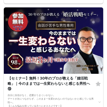
●休日に彼女と楽しくデートできる自分を目指せる
●女性との会話に自信を持てるようになる
●婚活パーティーやマッチングアプリで結果を出せるようになる
●異性とのコミュニケーションのポイントが理解できる
●好きになった女性との関係を続けられるようになる
まずは、異性が求めていることを理解し、
それを提供できる自分自身に変化していくことにより、
はじめて自分が好きな異性が自分を好きになってくれるようになり、
恋愛婚活が上手くいくようになります。
改善
異性が求めていることを理解し、
それを自然に伝えられる自分に変わることで、
好きな女性から選ばれるようになります。
婚活戦略セミナーでは、恋愛や婚活で悩む男性が
短期間で変化と成果を実感できる方法をお伝えします。
【注意事項】
・セミナー中はカメラをオン（お顔を出して）での受講をお願いします。
（屋外、車内からのご参加や、途中入室、退出はご遠慮下さい。）
【キャンセル規定】
セミナー準備の都合上、当日無断キャンセルの場合は、3,000円のキャンセル料を
お支払いいただきます。
【セミナー】無料！30年のプロが教える「婚活戦
略」｜今のままでは一生変わらないと感じる男性へ
⑲
自分に自信がなく、恋愛がうまくいかない。
デートが次につながらず、このまま一生変われないのではないかと感じている男
性へ。
【こんな悩みを持っている方々にオススメです！】