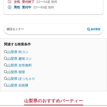
女性
受付終了
22〜54歳
無料
最短3ヶ月で彼女ができる可能性を高め、1年以内の結婚を目指すための
恋愛・婚活の具体的な方法をお伝えします。
男性
受付中
25〜49歳
無料
【婚活戦略セミナーで得られるメリットは！】
●休日に彼女と楽しくデートできる自分を目指せる
●女性との会話に自信を持てるようになる
●婚活パーティーやマッチングアプリで結果を出せるようになる
●異性とのコミュニケーションのポイントが理解できる
●好きになった女性との関係を続けられるようになる
婚活セミナー
条件変更
まずは、異性が求めていることを理解し、
それを提供できる自分自身に変化していくことにより、
はじめて自分が好きな異性が自分を好きになってくれるようになり、
恋愛婚活が上手くいくようになります。
関連する検索条件
改善
異性が求めていることを理解し、
山梨県 街コン
それを自然に伝えられる自分に変わることで、
好きな女性から選ばれるようになります。
山梨県 趣味コン
婚活戦略セミナーでは、恋愛や婚活で悩む男性が
短期間で変化と成果を実感できる方法をお伝えします。
山梨県 女性無料
【注意事項】
・セミナー中はカメラをオン（お顔を出して）での受講をお願いします。
山梨県 個室
（屋外、車内からのご参加や、途中入室、退出はご遠慮下さい。）
【キャンセル規定】
山梨県 ぽっちゃり
セミナー準備の都合上、当日無断キャンセルの場合は、3,000円のキャンセル料を
山梨県 自衛隊
お支払いいただきます。
山梨県のおすすめパーティー