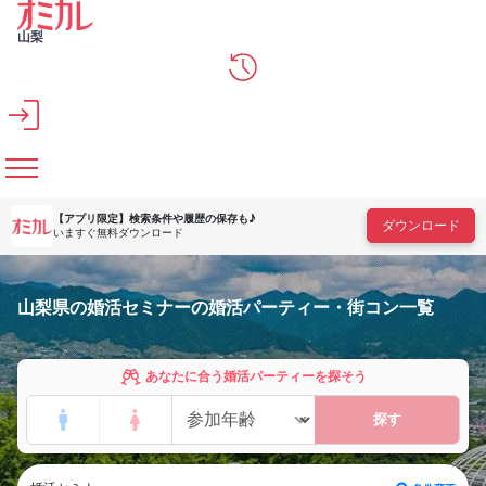
メインコンテンツへスキップ
山梨
【アプリ限定】
検索条件や履歴の保存も♪
ダウンロード
いますぐ無料ダウンロード
山梨県の婚活セミナーの婚活パーティー・街コン一覧
あなたに合う婚活パーティーを探そう
探す