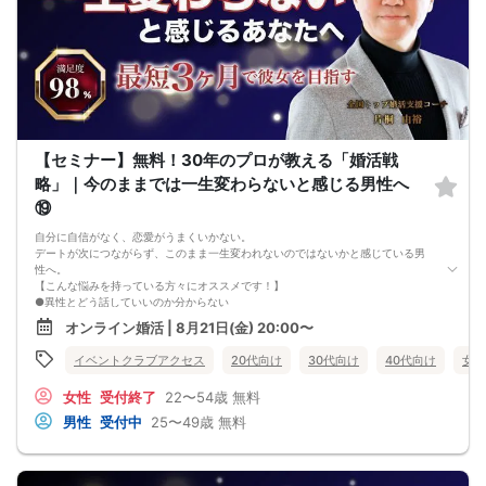
つながらないということです。
このまま原因が分からないまま
恋愛や婚活を続けても、
お金も時間も失ってしまいます。
だからこそ、
彼女ができない本当の原因を
知ることが最初の一歩です。
しかし、この内容は文章だけでは伝えきれません。
だからこそ今回、無料オンラインセミナーで
【セミナー】無料！30年のプロが教える「婚活戦
・彼女ができない本当の原因
・本命女性に選ばれる
略」｜今のままでは一生変わらないと感じる男性へ
奥手男子専用32の極意の全体像
⑲
をお伝えします！
今年こそは彼女できて
自分に自信がなく、恋愛がうまくいかない。
一緒に美味しいものを食べに行ったり、
デートが次につながらず、このまま一生変われないのではないかと感じている男
映画に行ったり、旅行に行けるように、
性へ。
ぜひこの先を読み進めてみてください👇
【こんな悩みを持っている方々にオススメです！】
※講師の急用以外はたとえ参加人数が1人でも
●異性とどう話していいのか分からない
その人のために必ず実施します
●婚活パーティー、合コンで上手くいかない
※はじめてセミナーに参加する方も
オンライン婚活 | 8月21日(金) 20:00〜
●デートやお見合いが２回目につながらない
ビデオオフでも参加OKにしているので
●今のままでは一生変わらない気がする
安心してください
イベントクラブアクセス
20代向け
30代向け
40代向け
女性
●異性から断られると、自分の人格を否定されている気分になる
恋愛経験が少なくても大丈夫です。
女性
受付終了
22〜54歳
無料
最短3ヶ月で彼女ができる可能性を高め、1年以内の結婚を目指すための
恋愛・婚活の具体的な方法をお伝えします。
男性
受付中
25〜49歳
無料
【婚活戦略セミナーで得られるメリットは！】
●休日に彼女と楽しくデートできる自分を目指せる
●女性との会話に自信を持てるようになる
●婚活パーティーやマッチングアプリで結果を出せるようになる