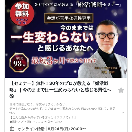
●異性とのコミュニケーションのポイントが理解できる
●好きになった女性との関係を続けられるようになる
まずは、異性が求めていることを理解し、
それを提供できる自分自身に変化していくことにより、
はじめて自分が好きな異性が自分を好きになってくれるようになり、
恋愛婚活が上手くいくようになります。
改善
異性が求めていることを理解し、
それを自然に伝えられる自分に変わることで、
好きな女性から選ばれるようになります。
婚活戦略セミナーでは、恋愛や婚活で悩む男性が
短期間で変化と成果を実感できる方法をお伝えします。
【注意事項】
・セミナー中はカメラをオン（お顔を出して）での受講をお願いします。
（屋外、車内からのご参加や、途中入室、退出はご遠慮下さい。）
【キャンセル規定】
セミナー準備の都合上、当日無断キャンセルの場合は、3,000円のキャンセル料を
お支払いいただきます。
【セミナー】無料！30年のプロが教える「婚活戦
略」｜今のままでは一生変わらないと感じる男性へ
⑲
自分に自信がなく、恋愛がうまくいかない。
デートが次につながらず、このまま一生変われないのではないかと感じている男
性へ。
【こんな悩みを持っている方々にオススメです！】
●異性とどう話していいのか分からない
●婚活パーティー、合コンで上手くいかない
オンライン婚活 | 8月24日(月) 20:00〜
●デートやお見合いが２回目につながらない