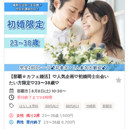
【那覇☆カフェ婚活】♡人気企画♡初婚同士出会い
たい方限定♡23〜38歳♡
那覇市 | 8月8日(土) 10:30〜
受付終了まで34時間
はなしま専科
20代向け
30代向け
沖縄県
那覇市
女性
残り2席
23〜38歳
1,500円
男性
受付終了
23〜38歳
6,700円