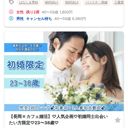
はなしま専科
40代向け
50代向け
バツイチ・再婚
三重県
女性
残り2席
40〜59歳
1,800円
男性
キャンセル待ち
40〜59歳
6,980円
【長岡☆カフェ婚活】♡人気企画♡初婚同士出会い
たい方限定♡23〜38歳♡