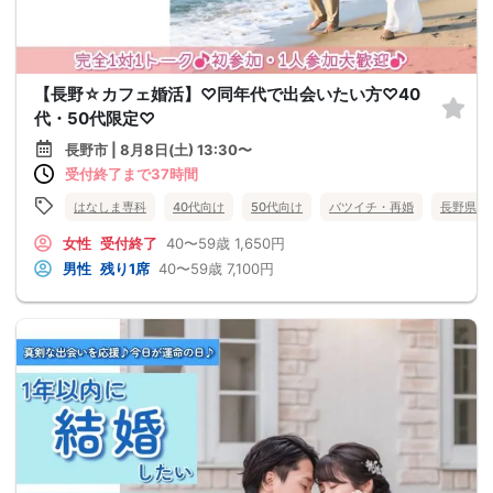
【長野☆カフェ婚活】♡同年代で出会いたい方♡40
代・50代限定♡
長野市 | 8月8日(土) 13:30〜
受付終了まで37時間
はなしま専科
40代向け
50代向け
バツイチ・再婚
長野県
女性
受付終了
40〜59歳
1,650円
男性
残り1席
40〜59歳
7,100円