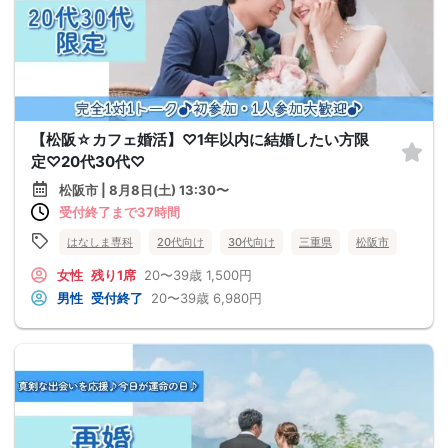
【松阪☆カフェ婚活】♡1年以内に結婚したい方限
定♡20代30代♡
松阪市 | 8月8日(土) 13:30〜
受付終了まで37時間
はなしま専科
20代向け
30代向け
三重県
松阪市
女性
残り1席
20〜39歳
1,500円
男性
受付終了
20〜39歳
6,980円