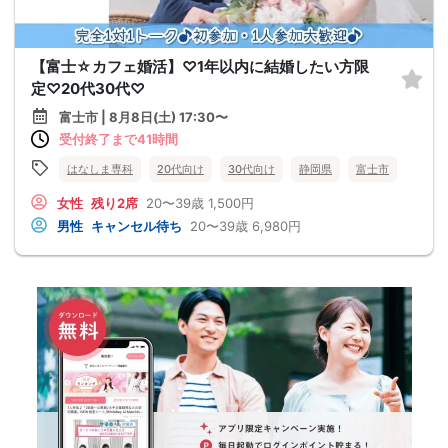
【富士☆カフェ婚活】♡1年以内に結婚したい方限
定♡20代30代♡
富士市 | 8月8日(土) 17:30〜
受付終了まで41時間
はなしま専科
20代向け
30代向け
静岡県
富士市
女性
残り2席
20〜39歳
1,500円
男性
キャンセル待ち
20〜39歳
6,980円