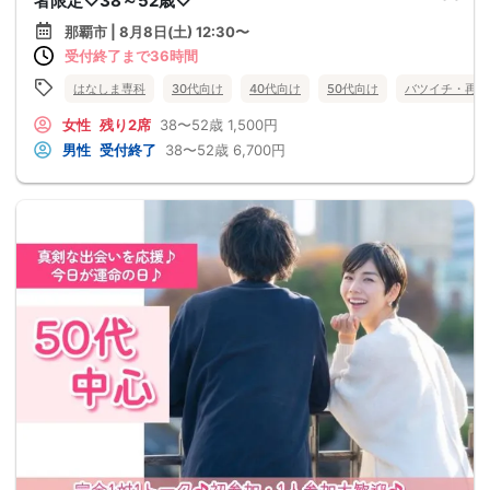
者限定♡38～52歳♡
那覇市 | 8月8日(土) 12:30〜
受付終了まで36時間
はなしま専科
30代向け
40代向け
50代向け
バツイチ・再婚
女性
残り2席
38〜52歳
1,500円
男性
受付終了
38〜52歳
6,700円