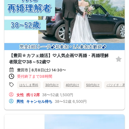
【豊田☆カフェ婚活】♡人気企画♡再婚・再婚理解
者限定♡38～52歳♡
豊田市 | 8月8日(土) 14:30〜
受付終了まで38時間
はなしま専科
30代向け
40代向け
50代向け
バツイチ・再婚
女性
残り2席
38〜52歳
1,500円
男性
キャンセル待ち
38〜52歳
6,500円