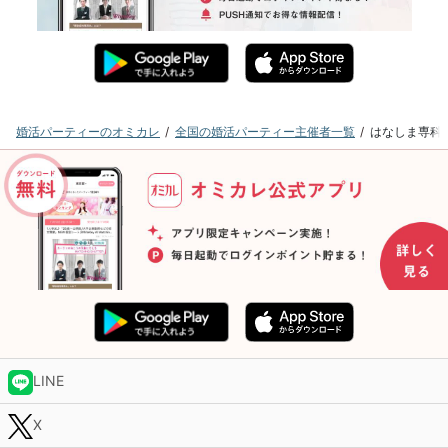
婚活パーティーのオミカレ
全国の婚活パーティー主催者一覧
はなしま専科
LINE
X