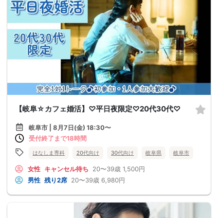
【岐阜☆カフェ婚活】♡平日夜限定♡20代30代♡
岐阜市 | 8月7日(金) 18:30〜
受付終了まで18時間
はなしま専科
20代向け
30代向け
岐阜県
岐阜市
女性
キャンセル待ち
20〜39歳
1,500円
男性
残り2席
20〜39歳
6,980円