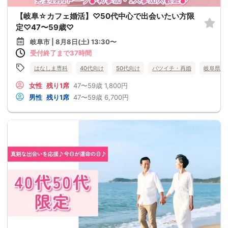
【岐阜☆カフェ婚活】♡50代中心で出会いたい方限
定♡47〜59歳♡
岐阜市 | 8月8日(土) 13:30〜
受付終了まで37時間
はなしま専科
40代向け
50代向け
バツイチ・再婚
岐阜県
女性
残り1席
47〜59歳
1,800円
男性
残り1席
47〜59歳
6,700円