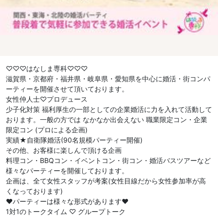
♡♡♡はなしま専科♡♡♡
滋賀県・京都府・福井県・岐阜県・愛知県を中心に婚活・街コンパ
ーティーを開催させて頂いております。
女性仲人士♡プロデュース
少子化対策 福利厚生の一部としての企業婚活に力を入れて活動して
おります。一般の方では なかなか出会えない 職業限定コン・企業
限定コン (プロによる企画)
実績★自衛隊婚活(90名規模パーティー開催)
その他、お客様に楽しんで頂ける企画
料理コン・BBQコン・イベントコン・街コン・婚活バスツアーなど
様々なパーティーを開催しております。
企画は、全て女性スタッフが考案(女性目線だから女性参加率が高
くなっております)
❤︎パーティーは様々な形式があります❤︎
1対1のトークタイム ♡ グループトーク