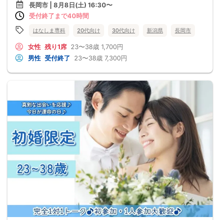
長岡市 | 8月8日(土) 16:30〜
受付終了まで40時間
はなしま専科
20代向け
30代向け
新潟県
長岡市
女性
残り1席
23〜38歳
1,700円
男性
受付終了
23〜38歳
7,300円