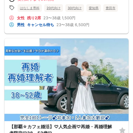
はなしま専科
20代向け
30代向け
愛知県
豊田市
女性
残り2席
23〜38歳
1,500円
男性
キャンセル待ち
23〜38歳
6,500円
【那覇☆カフェ婚活】♡人気企画♡再婚・再婚理解