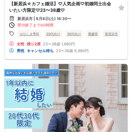
【新居浜☆カフェ婚活】♡人気企画♡初婚同士出会
いたい方限定♡23〜38歳♡
新居浜市 | 8月8日(土) 16:30〜
受付終了まで40時間
はなしま専科
20代向け
30代向け
愛媛県
新居浜市
女性
残り2席
23〜38歳
1,680円
男性
キャンセル待ち
23〜38歳
6,980円