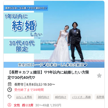
【長野☆カフェ婚活】♡1年以内に結婚したい方限
定♡30代40代♡
長野市 | 8月8日(土) 15:30〜
受付終了まで39時間
はなしま専科
30代向け
40代向け
バツイチ・再婚
長野県
女性
残り2席
30〜49歳
1,350円