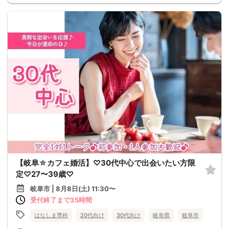
【岐阜☆カフェ婚活】♡30代中心で出会いたい方限
定♡27〜39歳♡
岐阜市 | 8月8日(土) 11:30〜
受付終了まで35時間
はなしま専科
20代向け
30代向け
岐阜県
岐阜市