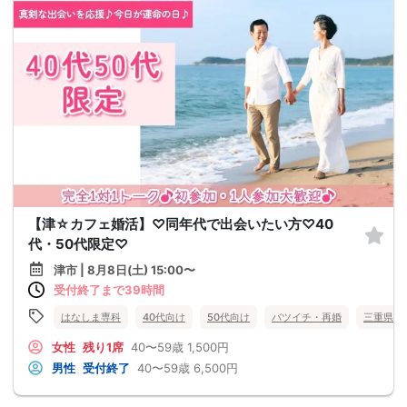
【津☆カフェ婚活】♡同年代で出会いたい方♡40
代・50代限定♡
津市 | 8月8日(土) 15:00〜
受付終了まで39時間
はなしま専科
40代向け
50代向け
バツイチ・再婚
三重県
女性
残り1席
40〜59歳
1,500円
男性
受付終了
40〜59歳
6,500円