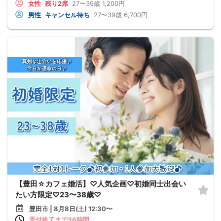
女性
残り2席
27〜39歳
1,200円
男性
キャンセル待ち
27〜39歳
6,700円
【豊田☆カフェ婚活】♡人気企画♡初婚同士出会い
たい方限定♡23〜38歳♡
豊田市 | 8月8日(土) 12:30〜
受付終了まで36時間