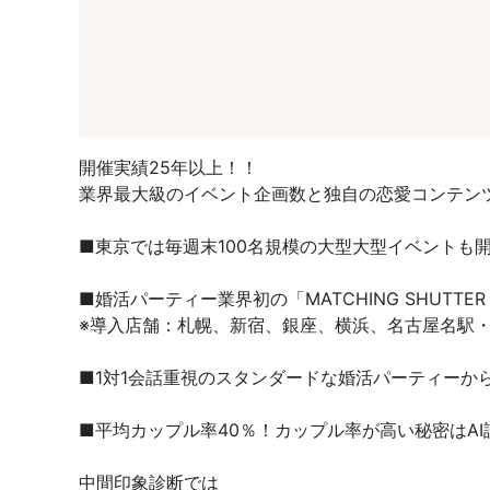
開催実績25年以上！！
業界最大級のイベント企画数と独自の恋愛コンテン
■東京では毎週末100名規模の大型大型イベントも
■婚活パーティー業界初の「MATCHING SHUT
※導入店舗：札幌、新宿、銀座、横浜、名古屋名駅・
■1対1会話重視のスタンダードな婚活パーティーか
■平均カップル率40％！カップル率が高い秘密はAI
中間印象診断では