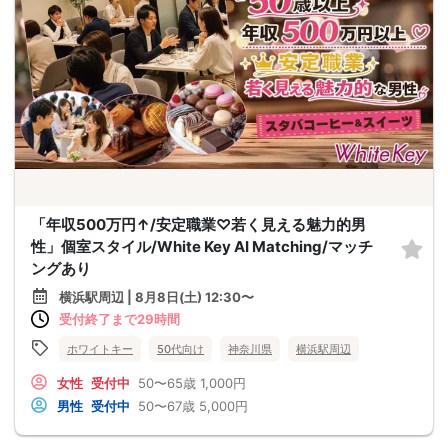
「年収500万円↑/安定職業♡若く見える魅力的男
性」個室スタイル/White Key AI Matching/マッチ
ングあり
横浜駅周辺 | 8月8日(土) 12:30〜
受付終了まで29時間
ホワイトキー
50代向け
神奈川県
横浜駅周辺
女性
受付中
50〜65歳
1,000円
男性
受付中
50〜67歳
5,000円