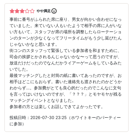
やや満足
事前に番号がふられた席に座り、男女が向かい合わせになっ
ていました。来ていない人もいたようで相手の席に人がいな
い方もいて、スタッフが席の場所を調整したらローテーショ
ンのターンが少なくなってフリータイムがもう少し延びたん
じゃないかなと思います。
街コンのスタッフって緊張している参加者を和ますために、
司会の挨拶とかされるんじゃないかな〜って思うのですが、
放送だけだったのでなんだかライアーゲームをしているみた
いでした。
最後マッチングしたと封筒の紙に書いてあったのですが、お
相手はどこにもおらず。書いた連絡先も渡されたのかどうか
わからず…。参加費がとても良心的だったのでこんなに文句
を言ってはいけないのですが、「？？？」とモヤモヤが残る
マッチングイベントとなりました。
参加者の方とは楽しくお話しできてよかったです。
投稿日時：2026-07-30 23:25（ホワイトキーのパーティー
に参加）