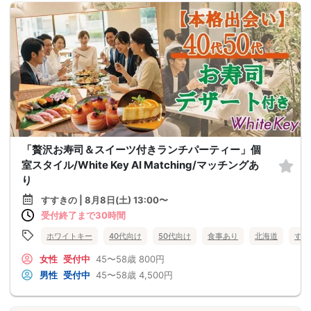
「贅沢お寿司＆スイーツ付きランチパーティー」個
室スタイル/White Key AI Matching/マッチングあ
り
すすきの | 8月8日(土) 13:00〜
受付終了まで30時間
ホワイトキー
40代向け
50代向け
食事あり
北海道
すす
女性
受付中
45〜58歳
800円
男性
受付中
45〜58歳
4,500円