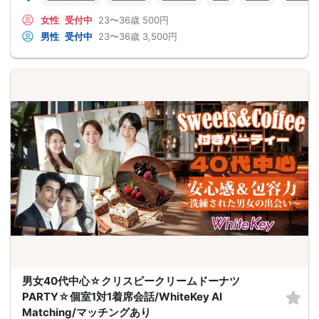
女性
受付中
23〜36歳
500円
男性
受付中
23〜36歳
3,500円
男女40代中心☆クリスピークリームドーナツ
PARTY☆個室1対1着席会話/WhiteKey AI
Matching/マッチングあり