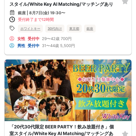
スタイル/White Key AI Matching/マッチングあり
銀座 | 8月7日(金) 19:30〜
受付終了まで12時間
ホワイトキー
30代向け
東京都
銀座
女性
受付中
29〜42歳
700円
男性
受付中
31〜44歳
5,500円
「20代30代限定 BEER PARTY！飲み放題付き」個
室スタイル/White Key AI Matching/マッチングあ