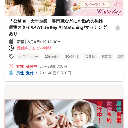
「公務員・大手企業・専門職などにお勤めの男性」
個室スタイル/White Key AI Matching/マッチング
あり
新宿 | 8月8日(土) 12:00〜
受付終了まで29時間
ホワイトキー
20代向け
30代向け
公務員
東京都
新宿
女性
受付中
27〜39歳
700円
男性
受付中
29〜40歳
5,500円