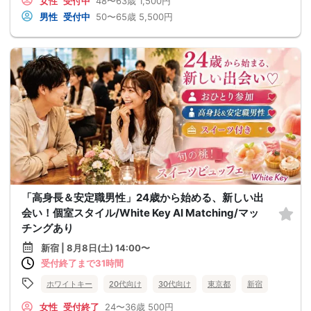
女性
受付中
48〜63歳
1,500円
男性
受付中
50〜65歳
5,500円
「高身長＆安定職男性」24歳から始める、新しい出
会い！個室スタイル/White Key AI Matching/マッ
チングあり
新宿 | 8月8日(土) 14:00〜
受付終了まで31時間
ホワイトキー
20代向け
30代向け
東京都
新宿
女性
受付終了
24〜36歳
500円