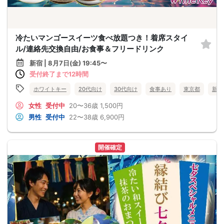
冷たいマンゴースイーツ食べ放題つき！着席スタイ
ル/連絡先交換自由/お食事＆フリードリンク
新宿 | 8月7日(金) 19:45〜
受付終了まで12時間
ホワイトキー
20代向け
30代向け
食事あり
東京都
新宿
女性
受付中
20〜36歳
1,500円
男性
受付中
22〜38歳
6,900円
開催確定