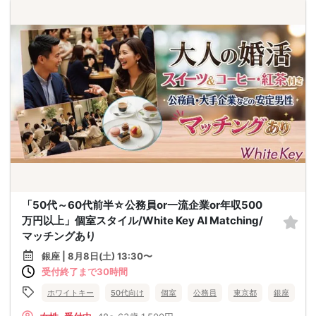
「50代～60代前半☆公務員or一流企業or年収500
万円以上」個室スタイル/White Key AI Matching/
マッチングあり
銀座 | 8月8日(土) 13:30〜
受付終了まで30時間
ホワイトキー
50代向け
個室
公務員
東京都
銀座