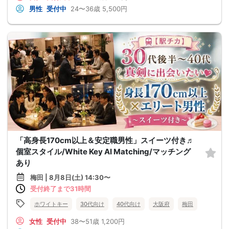
男性
受付中
24〜36歳
5,500円
「高身長170cm以上＆安定職男性」スイーツ付き♬
個室スタイル/White Key AI Matching/マッチング
あり
梅田 | 8月8日(土) 14:30〜
受付終了まで31時間
ホワイトキー
30代向け
40代向け
大阪府
梅田
女性
受付中
38〜51歳
1,200円