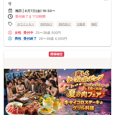
り
梅田 | 8月7日(金) 19:30〜
受付終了まで12時間
ホワイトキー
20代向け
30代向け
大阪府
梅田
女性
受付中
25〜38歳
500円
男性
受付終了
26〜39歳
4,500円
開催確定