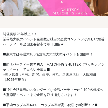
開催実績25年以上！！
業界最大級のイベント企画数と独自の恋愛コンテンツが楽しい婚活
パーティーを全国主要都市で毎日開催★
■東京では毎週末100名規模の大型大型イベントも開催中！
■婚活パーティー業界初の「MATCHING SHUTTER（マッチングシ
ャッター）」で出会いを演出■
※導入店舗：札幌、新宿、銀座、横浜、名古屋名駅・大阪梅田
（2025年現在）
■1対1会話重視のスタンダードな婚活パーティーから100名規模の
大型恋活イベントまで企画を取り揃えています！
■平均カップル率40％！カップル率が高い秘密はAI診断！？■