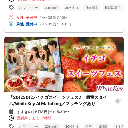
ホワイトキー
20代向け
30代向け
神奈川県
横浜駅周辺
女性
受付中
24〜38歳
500円
男性
受付中
24〜39歳
5,000円
「20代30代×イチゴスイーツフェス♪」個室スタイ
ル/WhiteKey AI Matching／マッチングあり
すすきの | 8月8日(土) 15:30〜
受付終了まで32時間
ホワイトキー
20代向け
30代向け
個室
北海道
すすきの