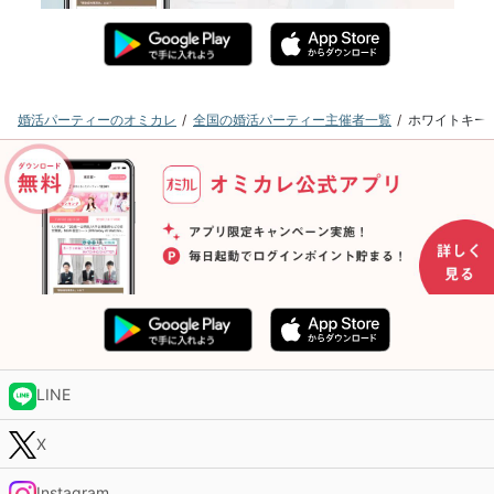
婚活パーティーのオミカレ
全国の婚活パーティー主催者一覧
ホワイトキー
LINE
X
Instagram