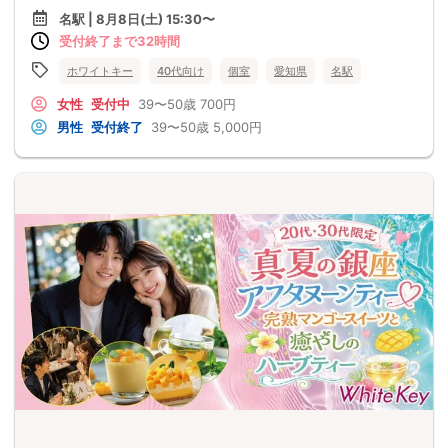
名駅 | 8月8日(土) 15:30〜
受付終了まで32時間
ホワイトキー
40代向け
個室
愛知県
名駅
女性
受付中
39〜50歳
700円
男性
受付終了
39〜50歳
5,000円