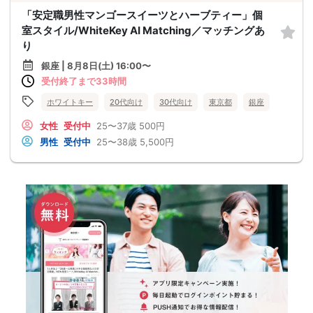
「安定職男性マンゴースイーツとハーブティー」個
室スタイル/WhiteKey AI Matching／マッチングあ
り
銀座 | 8月8日(土) 16:00〜
受付終了まで33時間
ホワイトキー
20代向け
30代向け
東京都
銀座
女性
受付中
25〜37歳
500円
男性
受付中
25〜38歳
5,500円