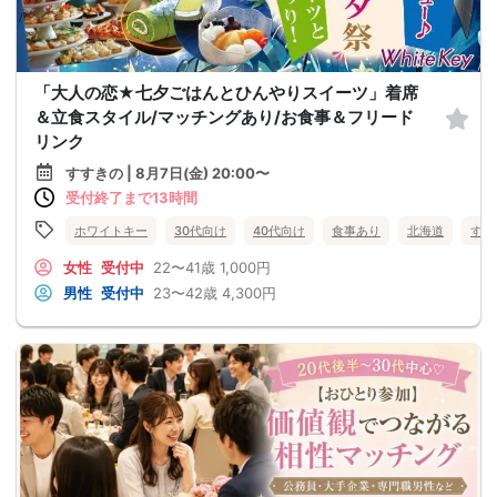
「大人の恋★七夕ごはんとひんやりスイーツ」着席
＆立食スタイル/マッチングあり/お食事＆フリード
リンク
すすきの | 8月7日(金) 20:00〜
受付終了まで13時間
ホワイトキー
30代向け
40代向け
食事あり
北海道
すす
女性
受付中
22〜41歳
1,000円
男性
受付中
23〜42歳
4,300円