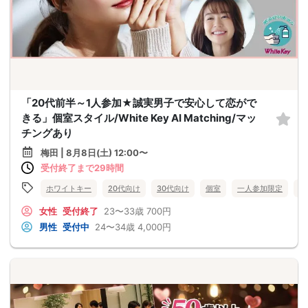
「20代前半～1人参加★誠実男子で安心して恋がで
きる」個室スタイル/White Key AI Matching/マッ
チングあり
梅田 | 8月8日(土) 12:00〜
受付終了まで29時間
ホワイトキー
20代向け
30代向け
個室
一人参加限定
大
女性
受付終了
23〜33歳
700円
男性
受付中
24〜34歳
4,000円