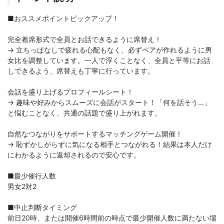
■おススメポイントピックアップ！
完全着席形式で全員とお話できるように席替え！
→ 立ちっぱなしで疲れる心配もなく、必ずペアが作れるように男
女比を調整しています。一人で浮くことなく、全員と平等にお話
しできるよう、席替えも丁寧に行っています。
会話を盛り上げるプロフィールシート！
→ 趣味や好みからスムーズに会話がスタート！「何を話そう…」
と悩むことなく、共通の話題で盛り上がれます。
自然なつながりをサポートするマッチングゲーム開催！
→ 恥ずかしがらずに気になる相手とつながれる！結果は本人だけ
にわかるように返却されるので安心です。
■最少催行人数
男女2対2
■中止判断タイミング
前日20時、または開催6時間前の時点で最少開催人数に満たない場