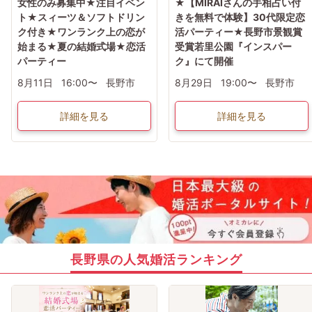
女性のみ募集中★注目イベン
★【MIRAIさんの手相占い付
ト★スィーツ＆ソフトドリン
きを無料で体験】30代限定恋
ク付き★ワンランク上の恋が
活パーティー★長野市景観賞
始まる★夏の結婚式場★恋活
受賞若里公園『インスパー
パーティー
ク』にて開催
8月11日
16:00〜
長野市
8月29日
19:00〜
長野市
詳細を見る
詳細を見る
長野県の人気婚活ランキング