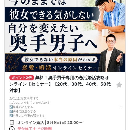
女性→40・50代 40~59才位が主役
※年上男性がタイプは対象年齢以下30代も参加OK
【女性に安心ルール】
★マッチングした方同士だけ直接連絡先交換OK
アタックカード[連絡先記入OK]を渡すのはOKです！
※孤立を招くフリータイム無し
※1巡長めor2巡廻り方式開催(当日に参加人数により判断)
【注意事項】
@服装自由♪
@飲食→無し/ミネラルウォーターorお茶のみ1本サービス♪
※参加賞にてスイーツ一品全員にプレゼント♪
@現在の人数のお問い合わせは、ルールにて回答出来ないのでご遠慮下さい
@募集人数 MAX10対10締切/最少催行人数2対2以上(疲れない90分目安の運営/最
大2H以内)
※男女比率±2名以内調整・異常な男女比率は御座いません
@中止判断タイミング→イベント前日PM20:00に最少催行人数に満たない場合
【キャンセル規約】
注意事項→オミカレシステム上、よくある「誤って予約した」「予約後すぐにキ
無料！奥手男子専用の恋活婚活攻略オ
ポイント2倍
ャンセルした」の理由でもキャンセル料対象だとキャンセル料が発生します。お
ンライン【セミナー】【20代、30代、40代、50代
間違いがないか日程を今一度ご確認のうえエントリーして下さい
★男性キャンセル規約★
対象】
予約後のキャンセルは予約した時点より下記のキャンセル料が発生します
予約時~2日前迄は一律キャンセル料2000円
あなたは恋愛や婚活で
イベント前日3000円/当日5000円
こんなことをしていませんか？
★女性キャンセル規約★
☑趣味の話をする
予約後のキャンセルはイベント開催日の3日前迄はキャンセル料無料【例:日曜の
☑共通の話題をする
パーティ予約→木曜PM23:59迄は無料】
☑お互いの仕事の話をする
※女性初参加者様へ→初参加(当社参加履歴無し)よりキャンセルの場合は無料キャ
☑家族や将来について話をする
オンライン婚活 | 8月9日(日) 20:00〜
ンセル期間でもキャンセル料1500円
☑食事の話をする
イベント2日前・前日2000円/当日3000円
受付終了まで17時間
☑好印象に思ってもらうために