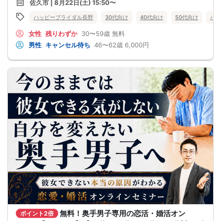
佐久市 | 8月22日(土) 15:50〜
働き盛りで経済力 包容力 優しさの三拍子揃っており、とても頼りになる年齢
金し、無償での開催を行います。
層の男性メンバー✨
ハッピーブライダル長野
30代向け
40代向け
50代向け
バツ
このパーティーでフィーリングの合う素敵なご縁を見つけてください✨
エアコンの効いた涼しい貸切イベントルームにて気軽にお話ししてみてくださ
女性
残りわずか
30〜59歳
無料
い！
各地より素敵なミドルエイジ男女の集まる婚活パーティーです お見逃しなく！
男性
キャンセル待ち
46〜62歳
6,000円
【参加資格】50代男性が主役
男性男性→50~59歳位/上限62歳迄/対象年齢層以下も46歳〜参加OKです
女性フリー→30・40・50代(40~59才位女性が主役)
※婚歴は問いません
【佐久市会場】佐久市市民創練センター
会場は佐久市中心部・武道館斜向かいの佐久市市民創練センター
完全貸切の会場にて気を使わずゆったりお話しください✨大型無料駐車場完備
【女性に安心ルール】
★マッチングした方同士だけ直接連絡先交換OK
アタックカード[連絡先記入OK]を渡すのはOKです！
※孤立を招くフリータイム無し
※1巡長めor2巡廻り方式開催(当日に参加人数により判断)
【注意事項】
@服装自由♪
@飲食→無し/ミネラルウォーターorお茶のみ1本サービス♪
@現在の人数のお問い合わせは、ルールにて回答出来ないのでご遠慮下さい
@募集人数 MAX12対12締切/最少催行人数2対2以上(疲れない90分目安の運営/最
大2H以内)
※男女比率±2名以内調整・異常な男女比率は御座いません
@中止判断タイミング→イベント当日AM9時に最少催行人数に満たない場合
【キャンセル規約】
注意事項→オミカレシステム上、よくある「誤って予約した」「予約後すぐにキ
無料！奥手男子専用の恋活・婚活オン
ャンセルした」の理由でもキャンセル料対象だとキャンセル料が発生します。お
ポイント2倍
間違いがないか日程を今一度ご確認のうえエントリーして下さい