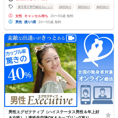
頑張って褒める
☑経験を積むために出会いの数を増やす
奥手男子専門婚活カレッジ
20代向け
30代向け
40代向け
5
これらすべて、
奥手男子に合わない方法です。
女性
キャンセル待ち
20〜55歳
無料
なぜなら、趣味や共通の話題などをしても
男性
残り1席
20〜55歳
無料
それだけでは、女性は好きにはなってくれない。
しかも、うまく駆け引きをして、
次につなげようとすればするほど、
男性中心で考えていることが伝わり、
気づかないうちに「女性の信頼」を失ってしまう。
さらに、出会いの数を増やしても
気になる女性を目の前にすると、
「好印象に思われたい。嫌われたくない。」
という気持ちが強くなり、
どうしても当たり障りない会話してしまう。
その結果、彼女できるチャンスを
逃している奥手男子がめっちゃ多いからです。
でも、安心してください！
今年こそは彼女できて
一緒に美味しいものを食べに行ったり、
映画に行ったり、旅行に行けるように、
「奥手男子専用の恋愛婚活攻略」
を用意しています！
ぜひこの先を読み進めてみてください👇
※講師の急用以外はたとえ参加人数が1人でも
その人のために必ず実施します
※はじめてセミナーに参加する方も
ビデオオフでも参加OKにしているので
男性エグゼクティブ（ハイステータス男性＆年上好
安心してください
き女性）！連絡先交換OK＆カップリング有り