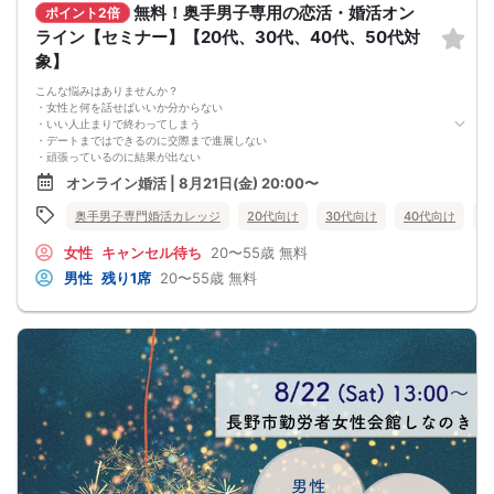
無料！奥手男子専用の恋活・婚活オン
ポイント2倍
ライン【セミナー】【20代、30代、40代、50代対
象】
こんな悩みはありませんか？
・女性と何を話せばいいか分からない
・いい人止まりで終わってしまう
・デートまではできるのに交際まで進展しない
・頑張っているのに結果が出ない
・何が原因なのか分からない
オンライン婚活 | 8月21日(金) 20:00〜
・このまま続けても彼女ができる気がしない
これまで500名以上の
奥手男子専門婚活カレッジ
20代向け
30代向け
40代向け
5
奥手男子の恋愛・婚活相談に乗ってきて、
感じることがあります。
女性
キャンセル待ち
20〜55歳
無料
それは、
多くの奥手男子は、努力不足ではなく、
男性
残り1席
20〜55歳
無料
努力の方向性がズレているということです。
会話が苦手でも、
自分なりに女性との会話を考えたり、
恋愛系YouTubeを見たり、
婚活パーティーや街コンへ参加したり、
みなさん本当に努力しています。
でも、その努力が本命女性との交際につながらず、
「このまま恋愛・婚活を続けても、
本命女性と交際できないのではないか…」
そんな不安を抱えている奥手男子が本当に多いです。
つまり、
やみくもに頑張るだけでは、
本命女性との交際には