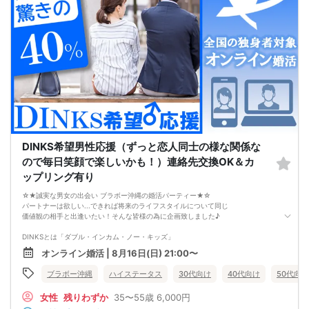
本命女性と交際できないのではないか…」
そんな不安を抱えている奥手男子が本当に多いです。
つまり、
やみくもに頑張るだけでは、
本命女性との交際には
つながらないということです。
このまま原因が分からないまま
恋愛や婚活を続けても、
お金も時間も失ってしまいます。
だからこそ、
彼女ができない本当の原因を
知ることが最初の一歩です。
しかし、この内容は文章だけでは伝えきれません。
だからこそ今回、無料オンラインセミナーで
DINKS希望男性応援（ずっと恋人同士の様な関係な
・彼女ができない本当の原因
・本命女性に選ばれる
ので毎日笑顔で楽しいかも！）連絡先交換OK＆カ
奥手男子専用32の極意の全体像
ップリング有り
をお伝えします！
今年こそは彼女できて
☆★誠実な男女の出会い ブラボー沖縄の婚活パーティー★☆
一緒に美味しいものを食べに行ったり、
パートナーは欲しい...できれば将来のライフスタイルについて同じ
映画に行ったり、旅行に行けるように、
価値観の相手と出逢いたい！そんな皆様の為に企画致しました♪
ぜひこの先を読み進めてみてください👇
※講師の急用以外はたとえ参加人数が1人でも
DINKSとは「ダブル・インカム・ノー・キッズ」
その人のために必ず実施します
夫婦２人だけの結婚生活を希望する男性にお集まり頂きます。
※はじめてセミナーに参加する方も
オンライン婚活 | 8月16日(日) 21:00〜
ビデオオフでも参加OKにしているので
DINKSにはこだわってないけれど共働きをしながら、
安心してください
ブラボー沖縄
ハイステータス
30代向け
40代向け
50代向け
パートナーと二人だけのライフスタイルを楽しみたい、
その様なお考えの女性にもお勧めパーティーです。
女性
残りわずか
35〜55歳
6,000円