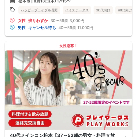
松本市 | 8月13日(木) 17:15〜
……1人参加メイン♪気楽にご予約ください(^^)グループ参加も大歓迎てす✨……
ビアガーデンの季節到来‼︎アルコール・ソフトドリンク30種以上、焼鳥・お刺身・
ハッピーブライダル長野
ハイステータス
30代向け
40代向け
スイーツなど豊富なお料理・ドリンクが食べ飲み放題です!!美味しいお料理とお飲
み✨素敵なご縁を楽しみましょう
女性
残りわずか
30〜59歳
3,000円
ちょっと早めに17時15分~開催♪終電も余裕の終了時間19時30分頃一旦解散
※仲良くなった方と21時迄・二次会無料にて飲み放題＆食べ放題にて利用可能♪
男性
キャンセル待ち
40〜59歳
11,000円
会場は松本駅前☆スターライト[JR松本駅徒歩3分程度]
☆青空貸切ゾーン開催☆
※雨の場合は混合の席の屋根付きの会場にて開催
※屋根付きビアガーデン雨天決行/提携駐車場はありません(最寄りコインパーキン
女性急募！
グご利用下さい)
……40代・50代男女主役の大人のビアコン……40代男女中心編
男性40~53才位 ※上限55歳迄男性 男性参加資格→年収500万以上or貯蓄500万以
上・どちらか
女性フリー30代・40代・50代 ※40~55才位女性主役
男女共に『良いご縁があれば♡この夏迄に素敵な恋人が欲しいと考えている！』
独身男女
スターライト様ご協力♡女性様に出逢いの応援キャンペーン特別価格1名3,000円
通常入場料金4,500円が1500円もお得にビア入場出来ちゃいます♪
【注意事項】
@飲食→有り/ビュッフェお料理食べ放題＆飲み放題(解散後も無料二次会可能/21
時まで無料)
@お仕事等で17時15分のスタート間に合わない方は事前にお知らせ下さい。途中
参加OK
@提携駐車場はありません・最寄りコインパーキングor公共交通機関をご利用く
ださい(飲酒運転は禁止です！)
＠服装自由
@現在の人数のお問い合わせは、ルールにて回答出来ないのでご遠慮下さい
@募集人数 MAX16対16締切/最少催行人数2対2以上
40代メインコン松本【37～52歳の男女・料理☆飲
※2対2テーブル×最大8テーブル制限