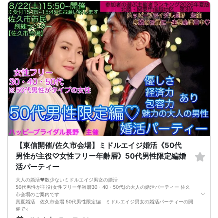
A：本人確認のため、身分証をご持参ください。
【重要事項】
・詳細のご案内について
ご予約完了後に「イベントガイド」「お問い合わせ窓口」などの詳細情報をメー
ルでお送りします。必ずレインボーファクトリーのメールアドレスを受信許可設
定してください。（お申し込み後、オミカレから届くメールにレインボーファク
トリーのメールアドレスが記載されています。）
・本人様確認について
受付にて公的な本人確認書類（免許証、保険証など）をご提示いただきますの
で、ご予約時は必ず本名をご入力ください。
・遅刻について
遅刻は他の参加者様のご迷惑となるため、厳禁です。お時間に余裕を持ってお越
しください。
・中止判断タイミング・中止連絡
最少催行人数に満たない場合など、ご予約状況により、開催を中止する場合がご
ざいます。その場合、開催時刻の最大90分前までにご連絡いたします。※ただし、
90分前を切って急なご予約のキャンセルや天災等が発生した場合はこの限りでは
ありません。開催中止となった場合のご連絡は、ご登録のメールアドレスへお送
りいたします。
【東信開催/佐久市会場】ミドルエイジ婚活《50代
・男女比について
男女差が2名以内程度になるよう人数調整を行っておりますが、ご予約のキャンセ
男性が主役♡女性フリー年齢層》50代男性限定編婚
ル等によりバランスが崩れる場合がございます。バランスが崩れたことによる返
活パーティー
金等は一切ございませんので予めご了承ください。
・人数について
大人の婚活❤️数少ないミドルエイジ男女の婚活
最少催行人数：ご予約人数4名以上
50代男性が主役(女性フリー年齢層30・40・50代)の大人の婚活パーティー 佐久
最大催行人数：ご予約人数18名程度
市会場のご案内です
・飲食について
真夏婚活 佐久市会場 50代男性限定編 ミドルエイジ男女の婚活パーティーの開
当イベントにおいて飲食の提供はございません。
催です
・保証制度について
魅力的な大人の男性50代男性が主役です❤️
直前のキャンセル等により上記の最少催行人数を下回った場合、参加費を全額返