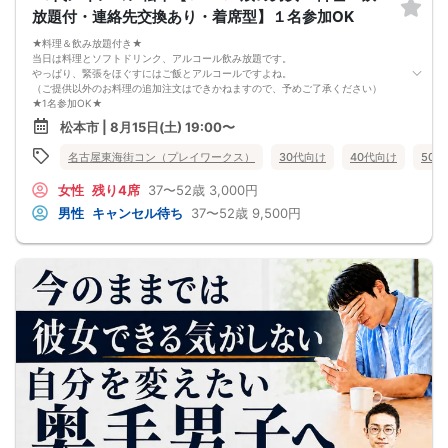
※男女比率±2名以内調整・異常な男女比率は御座いません
放題付・連絡先交換あり・着席型】１名参加OK
@中止判断タイミング→開催前日の20:00までに最少催行人数に満たない場合
@日程を確認してご予約ください。『２回連続キャンセル』は以後自動ネットフ
★料理＆飲み放題付き★
ィルターにて当社婚活に参加出来ません
当日は料理とソフトドリンク、アルコール飲み放題です。
やっぱり、緊張をほぐすにはご飯とアルコールですよね。
（ご提供以外のお料理の追加注文はできかねますので、予めご了承ください）
★1名参加OK★
他の1名参加の方とペアになりますし、友達作りにも最適です。
松本市 | 8月15日(土) 19:00〜
基本的には２：２のグループトークとなります。
（１：１でのトークはございませんので、予めご了承ください）
名古屋東海街コン（プレイワークス）
30代向け
40代向け
50
★プロフィールカードにより会話のキッカケもバッチリ★
このカードのおかけで 終始無言で終わっちゃった・・・
女性
残り4席
37〜52歳
3,000円
なんてことは絶対ありません！
プロフィールカードを活用し、「はじめまして」から会話を楽しみましょう。
男性
キャンセル待ち
37〜52歳
9,500円
★完全着席型・連絡先交換は自由★
完全着席型で席替えはできる限り行います。
席替えの５分前には連絡先交換を促すアナウンスをいたしますので、「連絡先交
換ができなかった」なんてことはありません。
（連絡先交換は席替え時間までに円滑に行ってください）
---------------------------
【お客様へのお願い】
1. ２名様以上でのご参加は必ず同性同士でお申し込みください。
2. 服装の指定はございません。多くのお客様はカジュアルな格好でおこしになら
れています。
3. 開催判断はイベント前日の時点で男性３名・女性３名以上のお申し込みからに
なりますが、当日に参加者のキャンセルで比率が崩れた場合や開催判断人数を下
回った場合、一切返金などの保証はいたしませんのでご了承ください。
4. イベントページ内の「お申し込み状況」等はキャンセルなどで当日の参加人
数、男女比率と異なる可能性がございます。
5. 当日は店舗の外ではなく店舗内で受付いたします。店内に入り店員に「街コン