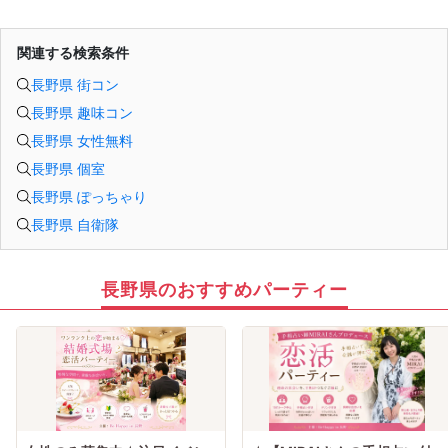
恋愛や婚活を続けても、
お金も時間も失ってしまいます。
だからこそ、
関連する検索条件
彼女ができない本当の原因を
知ることが最初の一歩です。
長野県 街コン
しかし、この内容は文章だけでは伝えきれません。
だからこそ今回、無料オンラインセミナーで
長野県 趣味コン
・彼女ができない本当の原因
・本命女性に選ばれる
長野県 女性無料
奥手男子専用32の極意の全体像
をお伝えします！
長野県 個室
今年こそは彼女できて
一緒に美味しいものを食べに行ったり、
長野県 ぽっちゃり
映画に行ったり、旅行に行けるように、
長野県 自衛隊
ぜひこの先を読み進めてみてください👇
※講師の急用以外はたとえ参加人数が1人でも
その人のために必ず実施します
※はじめてセミナーに参加する方も
ビデオオフでも参加OKにしているので
長野県のおすすめパーティー
安心してください