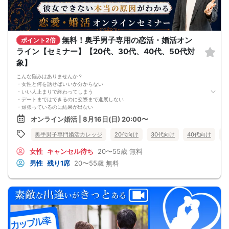
最少催行人数に満たない場合など、ご予約状況により、開催を中止する場合がご
ざいます。その場合、開催時刻の最大90分前までにご連絡いたします。※ただし、
90分前を切って急なご予約のキャンセルや天災等が発生した場合はこの限りでは
ありません。開催中止となった場合のご連絡は、ご登録のメールアドレスへお送
りいたします。
無料！奥手男子専用の恋活・婚活オン
・男女比について
ポイント2倍
男女差が2名以内程度になるよう人数調整を行っておりますが、ご予約のキャンセ
ライン【セミナー】【20代、30代、40代、50代対
ル等によりバランスが崩れる場合がございます。バランスが崩れたことによる返
象】
金等は一切ございませんので予めご了承ください。
・人数について
こんな悩みはありませんか？
最少催行人数：ご予約人数4名以上
・女性と何を話せばいいか分からない
最大催行人数：ご予約人数18名程度
・いい人止まりで終わってしまう
・飲食について
・デートまではできるのに交際まで進展しない
当イベントにおいて飲食の提供はございません。
・頑張っているのに結果が出ない
・保証制度について
・何が原因なのか分からない
直前のキャンセル等により上記の最少催行人数を下回った場合、参加費を全額返
オンライン婚活 | 8月16日(日) 20:00〜
・このまま続けても彼女ができる気がしない
金し、無償での開催を行います。
これまで500名以上の
奥手男子専門婚活カレッジ
20代向け
30代向け
40代向け
5
奥手男子の恋愛・婚活相談に乗ってきて、
感じることがあります。
女性
キャンセル待ち
20〜55歳
無料
それは、
多くの奥手男子は、努力不足ではなく、
男性
残り1席
20〜55歳
無料
努力の方向性がズレているということです。
会話が苦手でも、
自分なりに女性との会話を考えたり、
恋愛系YouTubeを見たり、
婚活パーティーや街コンへ参加したり、
みなさん本当に努力しています。
でも、その努力が本命女性との交際につながらず、
「このまま恋愛・婚活を続けても、