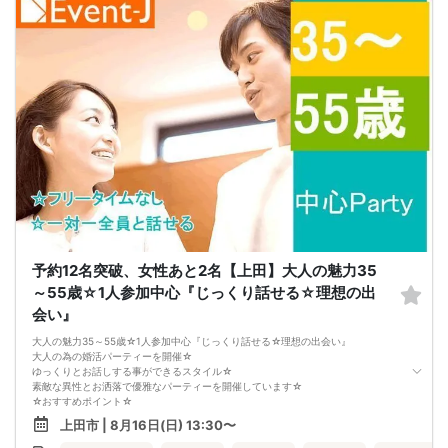
「このまま恋愛・婚活を続けても、
本命女性と交際できないのではないか…」
そんな不安を抱えている奥手男子が本当に多いです。
つまり、
やみくもに頑張るだけでは、
本命女性との交際には
つながらないということです。
このまま原因が分からないまま
恋愛や婚活を続けても、
お金も時間も失ってしまいます。
だからこそ、
彼女ができない本当の原因を
知ることが最初の一歩です。
しかし、この内容は文章だけでは伝えきれません。
だからこそ今回、無料オンラインセミナーで
・彼女ができない本当の原因
・本命女性に選ばれる
予約12名突破、女性あと2名【上田】大人の魅力35
奥手男子専用32の極意の全体像
をお伝えします！
～55歳☆1人参加中心『じっくり話せる☆理想の出
今年こそは彼女できて
会い』
一緒に美味しいものを食べに行ったり、
映画に行ったり、旅行に行けるように、
大人の魅力35～55歳☆1人参加中心『じっくり話せる☆理想の出会い』
ぜひこの先を読み進めてみてください👇
大人の為の婚活パーティーを開催☆
※講師の急用以外はたとえ参加人数が1人でも
ゆっくりとお話しする事ができるスタイル☆
その人のために必ず実施します
素敵な異性とお洒落で優雅なパーティーを開催しています☆
※はじめてセミナーに参加する方も
☆おすすめポイント☆
ビデオオフでも参加OKにしているので
・素敵なパートナーと出会いたい♪
安心してください
上田市 | 8月16日(日) 13:30〜
・気軽にお友達から始めたい♪
・お一人でのご参加70%以上♪