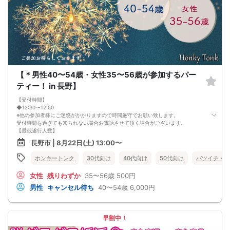
つながらないということです。
このまま原因が分からないまま
恋愛や婚活を続けても、
お金も時間も失ってしまいます。
だからこそ、
彼女ができない本当の原因を
知ることが最初の一歩です。
しかし、この内容は文章だけでは伝えきれません。
だからこそ今回、無料オンラインセミナーで
【＊男性40〜54歳・女性35〜56歳が参加するパー
・彼女ができない本当の原因
・本命女性に選ばれる
ティー！ in 長野】
奥手男子専用32の極意の全体像
をお伝えします！
【受付時間】
今年こそは彼女できて
◆12:30〜12:50
一緒に美味しいものを食べに行ったり、
※他の参加者様にご迷惑がかかりますので時間厳守でお願い致します。
映画に行ったり、旅行に行けるように、
受付時間を過ぎても来られない場合お電話させて頂く場合がございます。
ぜひこの先を読み進めてみてください👇
【最低遂行人数】
※講師の急用以外はたとえ参加人数が1人でも
3：3 (〜 8：8まで 応募者多数の場合10：10まで)
長野市 | 8月22日(土) 13:00〜
その人のために必ず実施します
注）急なキャンセルにより3：2（男性：女性）になった場合も開催いたします。
※はじめてセミナーに参加する方も
但し、上記の場合に限り男性参加費を¥1,000割引致します。
ホンキートンク
30代向け
40代向け
50代向け
バツイチ・再
ビデオオフでも参加OKにしているので
【男女の人数差】
安心してください
±1～2名！よって、異常な男女比率は発生しませんので、参加人数のお問い合わせ
女性
残りわずか
35〜56歳
500円
はご遠慮下さい。
※人数は当日キャンセル発生により変更になる場合がございます。予めご了承下さ
男性
キャンセル待ち
40〜54歳
6,000円
い。
【飲食】
あり（ドリンク・お菓子）
【中止判断タイミング】
早割中！
開催前日の22:00までに最少催行人数に満たない場合