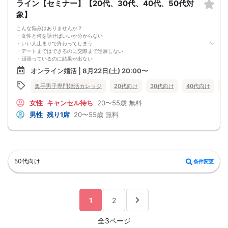
ライン【セミナー】【20代、30代、40代、50代対
★男性キャンセル規約★
象】
予約後のキャンセルは予約した時点より下記のキャンセル料が発生します
予約時~2日前迄は一律キャンセル料2000円
こんな悩みはありませんか？
イベント前日3000円/当日5000円
・女性と何を話せばいいか分からない
★女性キャンセル規約★
・いい人止まりで終わってしまう
予約後のキャンセルはイベント開催日の3日前迄はキャンセル料無料【例:日曜の
・デートまではできるのに交際まで進展しない
パーティ予約→木曜PM23:59迄は無料】
・頑張っているのに結果が出ない
※女性初参加者様へ→初参加(当社参加履歴無し)よりキャンセルの場合は無料キャ
・何が原因なのか分からない
ンセル期間でもキャンセル料1500円
オンライン婚活 | 8月22日(土) 20:00〜
・このまま続けても彼女ができる気がしない
イベント2日前・前日2000円/当日3000円
これまで500名以上の
奥手男子専門婚活カレッジ
20代向け
30代向け
40代向け
5
奥手男子の恋愛・婚活相談に乗ってきて、
感じることがあります。
女性
キャンセル待ち
20〜55歳
無料
それは、
多くの奥手男子は、努力不足ではなく、
男性
残り1席
20〜55歳
無料
努力の方向性がズレているということです。
会話が苦手でも、
自分なりに女性との会話を考えたり、
恋愛系YouTubeを見たり、
婚活パーティーや街コンへ参加したり、
みなさん本当に努力しています。
50代向け
条件変更
でも、その努力が本命女性との交際につながらず、
「このまま恋愛・婚活を続けても、
本命女性と交際できないのではないか…」
そんな不安を抱えている奥手男子が本当に多いです。
つまり、
1
2
やみくもに頑張るだけでは、
本命女性との交際には
つながらないということです。
全3ページ
このまま原因が分からないまま