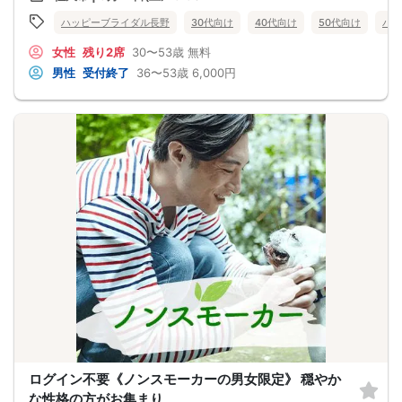
今週ダメならまた来週。。また来月。。
そんなダラダラ婚活も正直多いと思います！
ハッピーブライダル長野
30代向け
40代向け
50代向け
バツ
婚活パーティーは意気投合して『マッチング』『連絡先交換』から記念日の3ヶ
月、半年、一年等で入籍されるカップルも多数です！
女性
残り2席
30〜53歳
無料
真剣度を高めたこのイベントで運命のパートナーを見つけてください✨
参加資格は『良いご縁が有れば結婚に前向きな男女♡』
男性
受付終了
36〜53歳
6,000円
真剣な男女の方のみご予約お待ちしております❤️
1人参加率97% 服装自由♪ 連絡先お渡し自由♡ 1人で行ける婚活パーティーです♪
☆★参加資格(40代の男女40~49歳が主役編)ミドルエイジ男女☆★
男性36~49歳くらい/女性30~49歳くらい
※上限53才迄男女
※婚歴は問いません(初婚・再婚希望共に参加OK)
【女性に安心ルール】
★マッチングした方同士だけ直接連絡先交換OK
断りずらい…等の気まずさ回避☆
アタックカード[連絡先記入OK]を渡すのはOKです！
※1巡長めor2巡廻り方式開催(当日に参加人数により判断)
☆★女性に安心ルール☆★
連絡先交換はマッチングした方同士のみ
(アプローチカードのみご自身の連絡先を書いて直接お渡しOK)
【注意事項】
@飲食→無し/ミネラルウォーターorお茶のみ1本サービスご提供♪
参加賞にて全員にスイーツ1品おやつプレゼント♪
@現在の人数のお問い合わせは、ルールにて回答出来ないのでご遠慮下さい
@MAX12対12締切/最少催行人数2対2以上
※男女比率±2名以内調整・異常な男女比率は御座いません
@中止判断タイミング→開催当日AM8:00に最少催行人数に満たない場合
【キャンセル規約】
ログイン不要《ノンスモーカーの男女限定》 穏やか
注意事項→オミカレシステム上、よくある「誤って予約した」「予約後すぐにキ
ャンセルした」の理由でもキャンセル料対象だとキャンセル料が発生します。お
な性格の方がお集まり