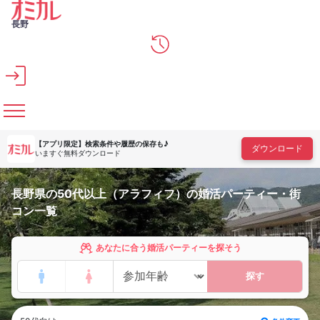
メインコンテンツへスキップ
長野
【アプリ限定】
検索条件や履歴の保存も♪
ダウンロード
いますぐ無料ダウンロード
長野県の50代以上（アラフィフ）の婚活パーティー・街
コン一覧
あなたに合う婚活パーティーを探そう
探す