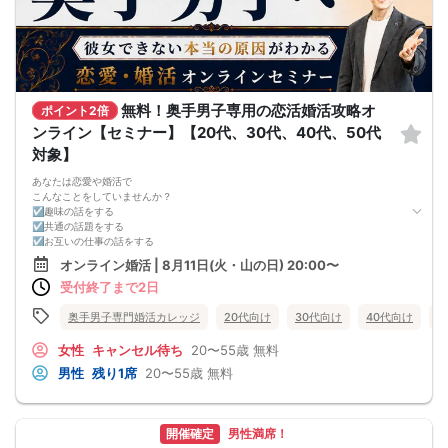
無料！奥手男子専用の恋活婚活攻略オ
ポイント2倍
ンライン【セミナー】【20代、30代、40代、50代
対象】
あなたは恋愛や婚活で
こんなことをしていませんか？
☑趣味の話をする
☑共通の話題をする
☑お互いの仕事の話をする
☑家族や将来について話をする
オンライン婚活 | 8月11日(火・山の日) 20:00〜
☑食事の話をする
受付終了まで2日
☑好印象に思ってもらうために
頑張って褒める
☑経験を積むために出会いの数を増やす
奥手男子専門婚活カレッジ
20代向け
30代向け
40代向け
5
これらすべて、
奥手男子に合わない方法です。
女性
キャンセル待ち
20〜55歳
無料
なぜなら、趣味や共通の話題などをしても
男性
残り1席
20〜55歳
無料
それだけでは、女性は好きにはなってくれない。
しかも、うまく駆け引きをして、
次につなげようとすればするほど、
男性中心で考えていることが伝わり、
開催確定
男性満席！
気づかないうちに「女性の信頼」を失ってしまう。