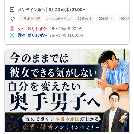
【注意事項】
オンライン婚活 | 8月20日(木) 21:00〜
・全国各地に募集しております。お相手の居住地はご自身の居住地と異なる場合
がございます。
ブラボー沖縄
ハイステータス
20代向け
30代向け
40代向け
・本人様確認書類のご提示をお願いしております。免許証やマイナンバーカード
等をご準備下さい。
女性
残りわずか
29〜49歳
6,000円
・確認書類を提示頂けない場合はご参加をお断りする場合も御座いますので予め
ご了承下さいませ。
男性
残りわずか
35〜57歳
11,000円
・終了時刻は目安となります。正確な終了時刻はイベント開始時にスタッフより
ご案内いたします。
・直前の申込みや当日のキャンセルにより男女比が偏る可能性がございますこと
をご了承ください。
・最小催行人数 1対1、最大20名（男女比調整のため定員になる前にキャンセル待
ちとなる場合がございます）
・イベント開催時刻１時間前迄に最小催行人数に満たない場合は中止のご連絡を
差し上げます。