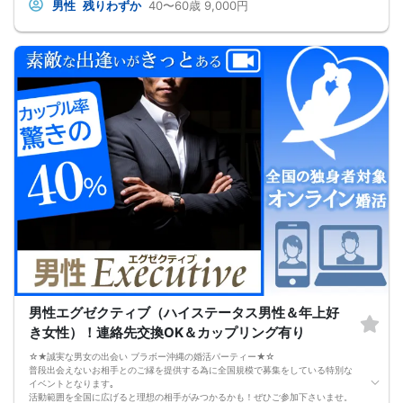
【注意事項】
男性
残りわずか
40〜60歳
9,000円
・全国各地に募集しております。お相手の居住地はご自身の居住地と異なる場合
がございます。
・本人様確認書類のご提示をお願いしております。免許証やマイナンバーカード
等をご準備下さい。
・確認書類を提示頂けない場合はご参加をお断りする場合も御座いますので予め
ご了承下さいませ。
・終了時刻は目安となります。正確な終了時刻はイベント開始時にスタッフより
ご案内いたします。
・直前の申込みや当日のキャンセルにより男女比が偏る可能性がございますこと
をご了承ください。
・最小催行人数 1対1、最大20名（男女比調整のため定員になる前にキャンセル待
ちとなる場合がございます）
・イベント開催時刻１時間前迄に最小催行人数に満たない場合は中止のご連絡を
差し上げます。
男性エグゼクティブ（ハイステータス男性＆年上好
き女性）！連絡先交換OK＆カップリング有り
☆★誠実な男女の出会い ブラボー沖縄の婚活パーティー★☆
普段出会えないお相手とのご縁を提供する為に全国規模で募集をしている特別な
イベントとなります｡
活動範囲を全国に広げると理想の相手がみつかるかも！ぜひご参加下さいませ。