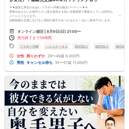
☆★誠実な男女の出会い ブラボー沖縄の婚活パーティー★☆
普段出会えないお相手とのご縁を提供する為に全国規模で募集をしている特別な
イベントとなります｡
活動範囲を全国に広げると理想の相手がみつかるかも！ぜひご参加下さいませ。
【注意事項】
オンライン婚活 | 8月9日(日) 21:00〜
・全国各地に募集しております。お相手の居住地はご自身の居住地と異なる場合
受付終了まで18時間
がございます。
・本人様確認書類のご提示をお願いしております。免許証やマイナンバーカード
等をご準備下さい。
ブラボー沖縄
ハイステータス
20代向け
30代向け
40代向け
・確認書類を提示頂けない場合はご参加をお断りする場合も御座いますので予め
ご了承下さいませ。
女性
残りわずか
29〜49歳
6,000円
・終了時刻は目安となります。正確な終了時刻はイベント開始時にスタッフより
男性
キャンセル待ち
35〜57歳
11,000円
ご案内いたします。
・直前の申込みや当日のキャンセルにより男女比が偏る可能性がございますこと
をご了承ください。
・最小催行人数 1対1、最大20名（男女比調整のため定員になる前にキャンセル待
ちとなる場合がございます）
・イベント開催時刻１時間前迄に最小催行人数に満たない場合は中止のご連絡を
差し上げます。