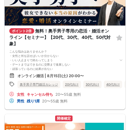
で来た」旨をお伝えください。
6. お釣りの用意はございませんので、出ないようにご準備お願いします。
7. 当日は年齢確認のできる身分証をお持ちください。イベントの対象年齢でない
ことが発覚した場合、参加費を全額徴収し返金はいたしかねます。
8. 15分以上の遅刻はキャンセルとみなす可能性があります。
9. 当日受付にお越しになってからのキャンセル、途中キャンセルは出来ません。
無料！奥手男子専用の恋活・婚活オン
10. イベント中止に伴うユーザーへの返金額は、チケット代金となり、交通費、宿
ポイント2倍
泊費、通信費等の返金は行いません。
ライン【セミナー】【20代、30代、40代、50代対
11. 領収書の発行はいたしかねます。
象】
お申し込みが完了した時点で上記すべての事項に同意したと判断いたします。
8/15(土)40代メイン夜コン松本
こんな悩みはありませんか？
・女性と何を話せばいいか分からない
・いい人止まりで終わってしまう
・デートまではできるのに交際まで進展しない
・頑張っているのに結果が出ない
・何が原因なのか分からない
オンライン婚活 | 8月15日(土) 20:00〜
・このまま続けても彼女ができる気がしない
これまで500名以上の
奥手男子専門婚活カレッジ
20代向け
30代向け
40代向け
5
奥手男子の恋愛・婚活相談に乗ってきて、
感じることがあります。
女性
キャンセル待ち
20〜55歳
無料
それは、
多くの奥手男子は、努力不足ではなく、
男性
残り1席
20〜55歳
無料
努力の方向性がズレているということです。
会話が苦手でも、
自分なりに女性との会話を考えたり、
恋愛系YouTubeを見たり、
開催確定
婚活パーティーや街コンへ参加したり、
みなさん本当に努力しています。
でも、その努力が本命女性との交際につながらず、