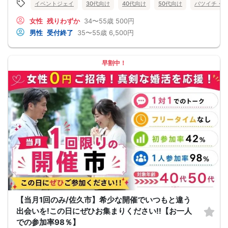
イベントジェイ
30代向け
40代向け
50代向け
バツイチ・再
・連絡先交換は自由で安心してご参加いただけます♪
・フリータイム無しでお一人様でのご参加も安心♪
女性
残りわずか
34〜55歳
500円
☆ごあいさつ☆
北関東を中心に毎月約80会場にて展開しているEvent-Jグループが婚活パーティ
男性
受付終了
35〜55歳
6,500円
ー・街コンを開催☆
毎回、大勢の方との真面目な出会いのコミュニティとして評判をいただいていま
す。
恋活、婚活、友達作り、合コン、ets…お客様それぞれの目的にマッチした出会い
早割中！
をご提供しております♪
☆その他☆
・ご予約時は【本名をフルネーム】でご入力ください。
・料金は、当日に会場の受付時にお支払いとなります。
・パーティの流れや進行は変更される場合がございます。
・多少の年齢の前後はOKです。
・募集人数：20名（最小人数：4名）
【キャンセル】
参加が困難な場合は、お早めに電話または問い合わせページ等から連絡をお願い
します。
お客様のご都合によるキャンセルの場合には、どのような理由でもキャンセル料
が発生しますのでご了承ください
【キャンセル料】
1.予約日〜開催日8日前のキャンセル
男性/女性：一律2000円
2.開催日7日前〜パーティー当日のキャンセル
男性/女性：全額（定価）
男女の人数調整をしておりますので、主旨をご理解頂き、キャンセルの無いよう
【当月1回のみ/佐久市】希少な開催でいつもと違う
お願い致します。
出会いを!この日にぜひお集まりください!!【お一人
【開催にあたって】
での参加率98％】
会場内でのマスクの着用は施設側の方針に準拠いたします。特に指定がない場合