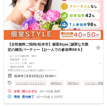
なたの出会いを全力でサポートさせて頂きます。
■開催人数目安
男女2対2〜8対8
■最少催行人数
男女2対2
■中止判断タイミング・中止連絡
開催時間の90分前までに、最少催行人数に満たない場合
中止連絡は、申込の携帯電話へショートメールでお送りします。
※弊社からのショートメールの受信許可設定をお願いします。
■飲食
あり（ドリンク）(場合によってはスイーツ)
■注意事項
店舗様のご迷惑になりますので、店舗様へ直接電話等でのご連絡はおやめ下さ
【女性無料ご招待/松本市】個室Style│誠実な方限
い。
定の婚活パーティー【お一人での参加率98％】
問い合わせは、弊社からお送りした予約完了メールに記載の問い合わせ先まで、
ご連絡をお願いします。
・お一人での参加率 98％
※オミカレでの会員登録にあたっては本人確認が必要となります。
・初参加率 42％
・カップリング率 46％
・連絡先交換率 79％
年間70,000人以上が参加する婚活パーティー。
お一人で参加されることを考えたスタイルで、98％の方がお一人で参加されてい
松本市 | 8月22日(土) 15:00〜
ます。
真剣に婚活されている方だけを対象とした小規模な婚活イベントで、空いた時間
レインボーファクトリー
40代向け
50代向け
バツイチ・再婚
を利用してお気軽に婚活が可能です。
＜よくある質問＞
女性
残りわずか
40〜59歳
無料
Q：服装は？
A：皆様カジュアルな服装でご参加されています。
男性
受付終了
40〜59歳
6,300円
Q：参加費の支払い方法は？
A：当日に受付にてお支払いいただきます。（参加費は現金払いのみです）
Q：持ち物は？