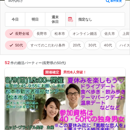
50代向け
条件変更
週末
今日
明日
指定なし
休日
長野全域
長野市
松本市
オンライン婚活
佐久市
上田
50代
すべてのこだわり条件
20代
30代
40代
ハイス
52
件の婚活パーティー(長野県の50代)
開催確定
男性6人突破！