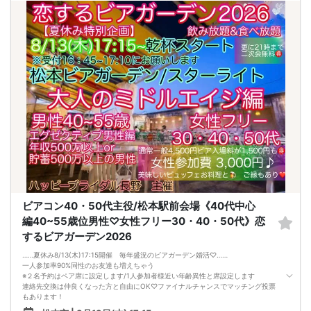
さらに、出会いの数を増やしても
気になる女性を目の前にすると、
「好印象に思われたい。嫌われたくない。」
という気持ちが強くなり、
どうしても当たり障りない会話してしまう。
その結果、彼女できるチャンスを
逃している奥手男子がめっちゃ多いからです。
でも、安心してください！
今年こそは彼女できて
一緒に美味しいものを食べに行ったり、
映画に行ったり、旅行に行けるように、
「奥手男子専用の恋愛婚活攻略」
を用意しています！
ぜひこの先を読み進めてみてください👇
※講師の急用以外はたとえ参加人数が1人でも
その人のために必ず実施します
※はじめてセミナーに参加する方も
ビデオオフでも参加OKにしているので
安心してください
ビアコン40・50代主役/松本駅前会場《40代中心
編40~55歳位男性♡女性フリー30・40・50代》恋
するビアガーデン2026
……夏休み8/13(木)17:15開催 毎年盛況のビアガーデン婚活♡……
一人参加率90%同性のお友達も増えちゃう
※２名予約はペア席に設定します/1人参加者様近い年齢異性と席設定します
連絡先交換は仲良くなった方と自由にOK♡ファイナルチャンスでマッチング投票
もあります！
初夏の土曜の夜を美味しいお料理とお飲み物♪素敵なご縁をを楽しみましょう✨