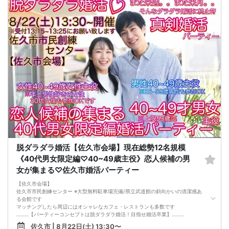
フリートークはありませんので、会話が苦手な方でも安心してご参加下さい。
★初参加・一人参加の方サポート致しますので安心してご参加ください。
・ー・ー・《ご注意・ご確認事項》・ー・ー・
◆カップル発表は、見事マッチングした方のみ、当日中にメールまたはお電話に
てご連絡致します。その際に連絡先交換となります。
◆こちらの会場には専用駐車場はございません。お車でお越しの際はお近くのコ
インパーキングをご利用ください。（周辺 20分100円〜・上限600円程度）
・受付時に身分証明書の提示をお願いします。
・参加料のお支払いは現金のみです。
・マスク着用は任意とさせて頂きます。
・終了時間が参加人数によりオーバーする場合がございます。
・当社男性会員に限り対象年齢＋２歳まで参加する場合がございます。
・入会の無理な勧誘は致しません。
・以前トラブルなどを起こした方など、当方が不適切とみなした方は、ご参加を
お断りする場合がございます。
予めご了承ください。
・日時、開催場所をよくご確認の上お申込みください。
注）男性は申し込み時点から・女性は2日前キャンセル料金が発生します。
●○●○●さあ、新しい人生の扉を開けて下さい！ 運命の人があなたを待ってま
脱ダラダラ婚活【佐久市会場】現在総勢12名規模
す！●○●○●
《40代男女限定編♡40~49歳主役》恋人候補の男
女が集まる♡佐久市婚活パーティー
【佐久市会場】
佐久市市民創練センター ※大型無料駐車場完備/県立武道館の斜向かいの清潔感あ
る会館です
マッチングしたら周辺にはオシャレなカフェ・レストランも多数です
………【パーティーコンセプトは脱ダラダラ婚活！目指せ婚活卒業】………
婚活パーティーは毎週、毎週県内各地どこかしらで開催されています
佐久市 | 8月22日(土) 13:30〜