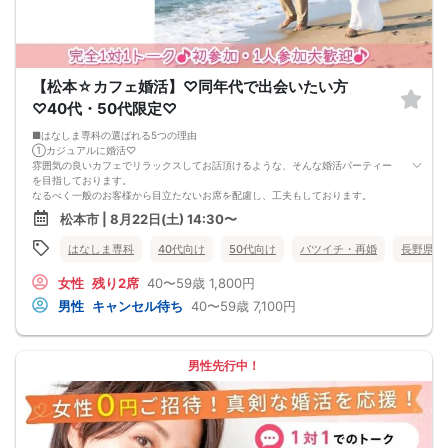
【松本☆カフェ婚活】♡同年代で出会いたい方
♡40代・50代限定♡
■はなしま専科の選ばれる5つの理由
①カジュアルに婚活♡
雰囲気の良いカフェでリラックスしてお話頂けるような、そんな婚活パーティー
を目指しております。
なるべく一般のお客様から目立たないお席を配慮し、工夫もしております。
②1人参加・同伴参加もOK♡
松本市 | 8月22日(土) 14:30〜
お一人様参加大歓迎！
お友達との同伴参加も、もちろんOKです。
はなしま専科
40代向け
50代向け
バツイチ・再婚
長野県
③男女共に参加費を頂いております♡
女性無料パーティーではないため、真剣に出会いたい方が、ご参加されておりま
女性
残り2席
40〜59歳
1,800円
す。
カフェでの飲食料金も含まれております。
男性
キャンセル待ち
40〜59歳
7,100円
（企画内容によっては、スイーツ付き)
④さまざまな企画イベントあり♡
季節に合ったさまざまなイベントを企画しております。
バーベキュー・神社巡り・体験型のパーティーも多数
男性先行中！
⑤手厚いサポート♡
はなしま専科では、結婚しま専科でのサポートも行っております。
なかなかカップリングしない・・・
デートが難しい・・・
という方も、プロのカウンセラー在籍の、結婚しま専科にてご相談いただき、あ