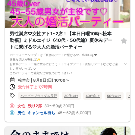
男性満席♡女性アト1~2席！【本日日曜10時~松本
勤福】ミドルエイジ《40代・50代編》夏休みデー
トに繋げる♡大人の婚活パーティー
パーティーコンセプトは『夏休みデートに繋げる♡』出逢いを❤️
素敵な恋人が居れば✨
お食事デート・一緒に飲みに行こう・ドライブデート・夏祭りデートなどなど楽
しい事がいっぱい♪
このパーティーで素敵なご縁見つけて下さい！
数少ない、40・50代大人の婚活パーティーです
松本市 | 8月9日(日) 10:00〜
【開催会場】
受付終了まで7時間
会場は松本市中心部・イオンモール松本隣の会館『松本市勤労者福祉センター』
エアコンの効いた涼しい貸切イベントルームにて気軽にお話ししてみてくださ
い！
ハッピーブライダル長野
30代向け
40代向け
50代向け
バツ
各地より素敵なミドルエイジ男女の集まる婚活パーティーです お見逃しなく！
※参加は中信地区男女が主役♡他県内各地・隣県よりの参加もOKです
女性
残り2席
30〜59歳
300円
大人の婚活パーティーです！この婚活パーティーで素敵なご縁がありますよう
男性
キャンセル待ち
45〜62歳
6,000円
に。。
優しさ、経済力、包容力のある大人のミドルエイジ男性
いつまでも変わらない『美魔女』40・50代ミドルエイジ女性
【参加資格】40代・50代の男女/@婚歴は問いません
男性→40・50代 40~59才位が主役/上限62才迄