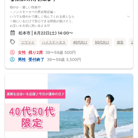
間違いがないか日程を今一度ご確認のうえエントリーして下さい
★男性キャンセル規約★
穏やか・優しい性格♡
予約後のキャンセルは予約した時点より下記のキャンセル料が発生します
～ノンスモーカーの男女限定編～
予約時~2日前迄は一律キャンセル料2000円
いつでも穏やかで優しく包んでくれる彼となら
イベント前日3000円・イベント当日5000円
一緒にいるだけで安心できる関係が築けそう。
★女性キャンセル規約★
お互いを大切に想い合える♡
予約後のキャンセルはイベント開催日の3日前迄はキャンセル料無料【例:日曜の
そんな素敵な出会い、してみませんか？
松本市 | 8月22日(土) 14:00〜
パーティ予約→木曜PM23:59迄は無料】
※女性初参加者様へ→初参加(当社参加履歴無し)よりキャンセルの場合は無料キャ
ツヴァイ
ハイステータス
40代向け
50代向け
個室
公務
ンセル期間でもキャンセル料1500円
イベント2日前・前日2000円・イベント当日3000円
女性
残り2席
39〜59歳
500円
男性
受付終了
39〜59歳
3,500円