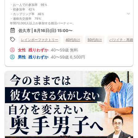
には任意となります。
・お一人での参加率 98％
・初参加率 42％
・カップリング率 46％
・連絡先交換率 79％
年間70,000人以上が参加する婚活パーティー。
お一人で参加されることを考えたスタイルで、98％の方がお一人で参加されてい
佐久市 | 8月16日(日) 15:00〜
ます。
真剣に婚活されている方だけを対象とした小規模な婚活イベントで、空いた時間
レインボーファクトリー
40代向け
50代向け
バツイチ・再婚
を利用してお気軽に婚活が可能です。
＜よくある質問＞
女性
残りわずか
40〜59歳
無料
Q：服装は？
A：皆様カジュアルな服装でご参加されています。
男性
残りわずか
40〜59歳
6,500円
Q：参加費の支払い方法は？
A：当日に受付にてお支払いいただきます。（参加費は現金払いのみです）
Q：持ち物は？
A：本人確認のため、身分証をご持参ください。
【重要事項】
・詳細のご案内について
ご予約完了後に「イベントガイド」「お問い合わせ窓口」などの詳細情報をメー
ルでお送りします。必ずレインボーファクトリーのメールアドレスを受信許可設
定してください。（お申し込み後、オミカレから届くメールにレインボーファク
トリーのメールアドレスが記載されています。）
・本人様確認について
受付にて公的な本人確認書類（免許証、保険証など）をご提示いただきますの
で、ご予約時は必ず本名をご入力ください。
・遅刻について
遅刻は他の参加者様のご迷惑となるため、厳禁です。お時間に余裕を持ってお越
しください。
・中止判断タイミング・中止連絡