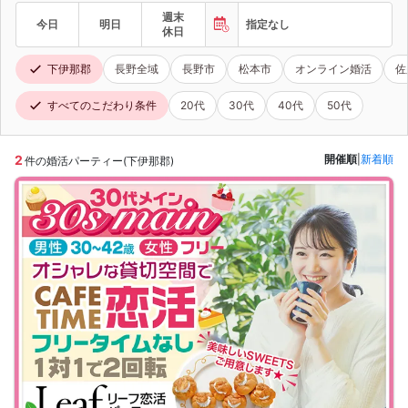
週末
今日
明日
指定なし
休日
下伊那郡
長野全域
長野市
松本市
オンライン婚活
佐
すべてのこだわり条件
20代
30代
40代
50代
2
開催順
|
新着順
件の婚活パーティー(下伊那郡)