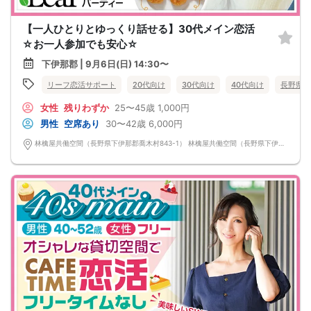
【一人ひとりとゆっくり話せる】30代メイン恋活
☆お一人参加でも安心☆
下伊那郡 | 9月6日(日) 14:30〜
リーフ恋活サポート
20代向け
30代向け
40代向け
長野県
女性
残りわずか
25〜45歳
1,000円
男性
空席あり
30〜42歳
6,000円
林檎屋共働空間（長野県下伊那郡喬木村843-1） 林檎屋共働空間（長野県下伊那郡喬木村843-1）