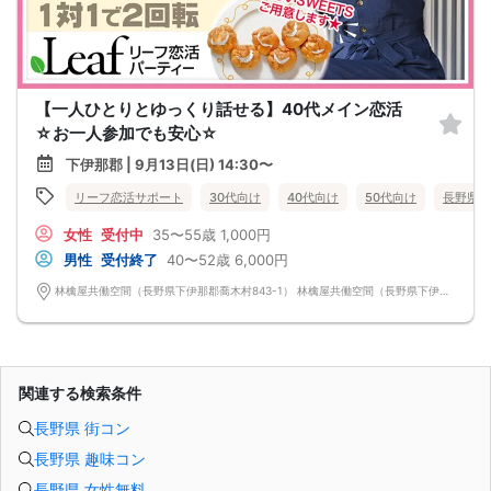
【一人ひとりとゆっくり話せる】40代メイン恋活
☆お一人参加でも安心☆
下伊那郡 | 9月13日(日) 14:30〜
リーフ恋活サポート
30代向け
40代向け
50代向け
長野県
女性
受付中
35〜55歳
1,000円
男性
受付終了
40〜52歳
6,000円
林檎屋共働空間（長野県下伊那郡喬木村843-1） 林檎屋共働空間（長野県下伊那郡喬木村843-1）
関連する検索条件
長野県 街コン
長野県 趣味コン
長野県 女性無料