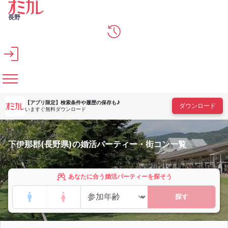
メインコンテンツへスキップ
長野
【アプリ限定】
検索条件や履歴の保存も♪
ダウンロード
いますぐ無料ダウンロード
下伊那郡(長野県)の婚活パーティー・街コン一覧
あなたに合う婚活パーティーを探そう
探す