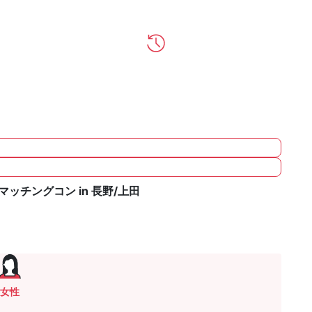
チングコン in 長野/上田
女性