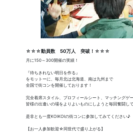
☆☆☆動員数 50万人 突破！☆☆☆
月に150～300開催の実績！
『待ちきれない明日を作る』
をモットーに、毎月北は北海道、南は九州まで
全国で街コンを開催しております！
完全着席スタイル、プロフィールシート、マッチングゲ
皆様の出逢いの場をよりよいものにしようと毎回奮闘し
是非とも一度KOIKOIの街コンに参加してみてください♪
【お一人参加歓迎☆同世代で盛り上がる】