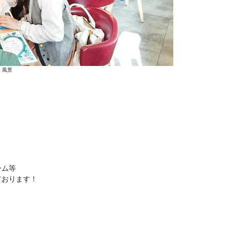
風景
ーム等
ております！