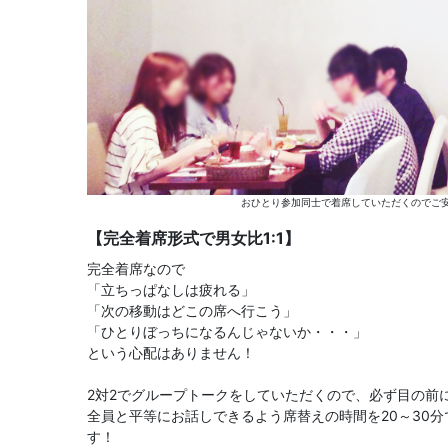
おひとり参加同士で着席していただくのでご安
【完全着席形式で男女比1:1】
完全着席なので
「立ちっぱなしは疲れる」
「次の移動はどこの席へ行こう」
「ひとりぼっちになるんじゃないか・・・」
という心配はありません！
2対2でグループトークをしていただくので、必ず目の前
全員と平等にお話しできるよう席替えの時間を20～30
す！