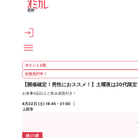
メインコンテンツへスキップ
長野
ポイント2倍
女性先行中！
【開催確定！男性におススメ！】土曜夜は20代限定マッ
お食事4品以上と飲み放題付き！
8月22日 (土) 18:45 - 21:00
上田市
残り1席