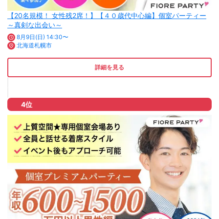
【20名規模！ 女性残2席！】【４０歳代中心編】個室パーティー
～真剣な出会い～
8月9日(日) 14:30〜
北海道札幌市
詳細を見る
4位