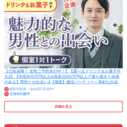
【12名規模！ 女性ご予約先行中！】【選べるドリンク＆お菓子付
き♪】【年収800万円以上or資産2000万円以上で落ち着きと余裕
のある】男性との出会い♪【個室】婚活パーティー～真剣な出会い
～
8月11日(火・山の日) 12:30〜
北海道札幌市
詳細を見る