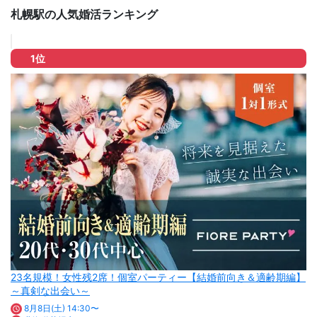
札幌駅の人気婚活ランキング
1位
23名規模！女性残2席！個室パーティー【結婚前向き＆適齢期編】
～真剣な出会い～
8月8日(土) 14:30〜