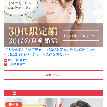
【18名規模！ 女性完売★】＜30代限定編＞最後の恋がしたい
♪【個室】婚活パーティー～真剣な出会い～
8月9日(日) 12:30〜
北海道札幌市
詳細を見る
8位