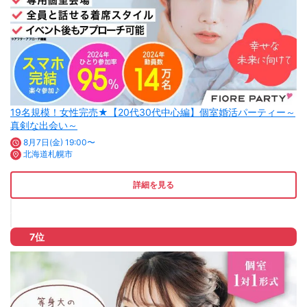
19名規模！女性完売★【20代30代中心編】個室婚活パーティー～
真剣な出会い～
8月7日(金) 19:00〜
北海道札幌市
詳細を見る
7位