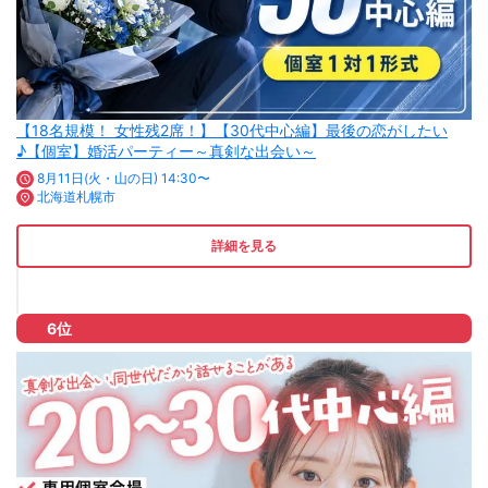
【18名規模！ 女性残2席！】【30代中心編】最後の恋がしたい
♪【個室】婚活パーティー～真剣な出会い～
8月11日(火・山の日) 14:30〜
北海道札幌市
詳細を見る
6位