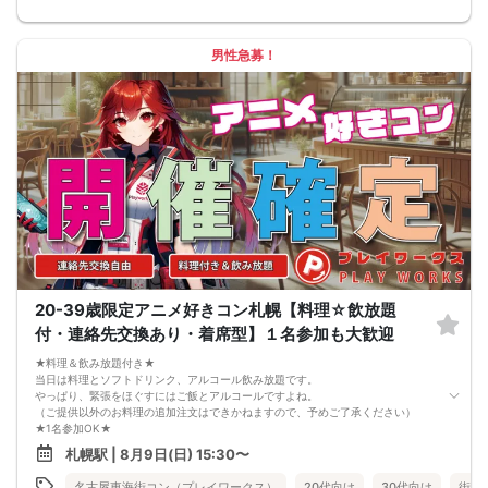
席替えの５分前には連絡先交換を促すアナウンスをいたしますので、「連絡先交
換ができなかった」なんてことはありません。
（連絡先交換は席替え時間までに円滑に行ってください）
---------------------------
男性急募！
【お客様へのお願い】
1. ２名様以上でのご参加は必ず同性同士でお申し込みください。
2. 服装の指定はございません。多くのお客様はカジュアルな格好でおこしになら
れています。
3. 開催判断はイベント前日の時点で男性３名・女性３名以上のお申し込みからに
なりますが、当日に参加者のキャンセルで比率が崩れた場合や開催判断人数を下
回った場合、一切返金などの保証はいたしませんのでご了承ください。
4. イベントページ内の「お申し込み状況」等はキャンセルなどで当日の参加人
数、男女比率と異なる可能性がございます。
5. 当日は店舗の外ではなく店舗内で受付いたします。店内に入り店員に「街コン
で来た」旨をお伝えください。
6. お釣りの用意はございませんので、出ないようにご準備お願いします。
7. 当日は年齢確認のできる身分証をお持ちください。イベントの対象年齢でない
ことが発覚した場合、参加費を全額徴収し返金はいたしかねます。
8. 15分以上の遅刻はキャンセルとみなす可能性があります。
20-39歳限定アニメ好きコン札幌【料理☆飲放題
9. 当日受付にお越しになってからのキャンセル、途中キャンセルは出来ません。
10. イベント中止に伴うユーザーへの返金額は、チケット代金となり、交通費、宿
付・連絡先交換あり・着席型】１名参加も大歓迎
泊費、通信費等の返金は行いません。
11. 領収書の発行はいたしかねます。
★料理＆飲み放題付き★
お申し込みが完了した時点で上記すべての事項に同意したと判断いたします。
当日は料理とソフトドリンク、アルコール飲み放題です。
8/9(日)平成生まれ限定コン札幌
やっぱり、緊張をほぐすにはご飯とアルコールですよね。
（ご提供以外のお料理の追加注文はできかねますので、予めご了承ください）
★1名参加OK★
他の1名参加の方とペアになりますし、友達作りにも最適です。
札幌駅 | 8月9日(日) 15:30〜
基本的には２：２のグループトークとなります。
（１：１でのトークはございませんので、予めご了承ください）
名古屋東海街コン（プレイワークス）
20代向け
30代向け
街コ