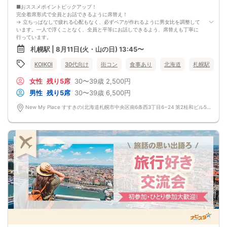
◆フライドポテト
■おススメポイントピックアップ！
◆名物！生つくね串
完全着席形式で全員とお話できるように席替え！
◆こだわりの塩ザンギ
→ 立ちっぱなしで疲れる心配もなく、必ずペアが作れるように男女比を調整して
◆〆の雑炊
います。一人で浮くことなく、全員と平等にお話しできるよう、席替えも丁寧に
◆本日のデザート
行っています。
飲み放題
会話を盛り上げるプロフィールシート！
札幌駅 | 8月11日(火・山の日) 13:45〜
生ビール、サワー、ソフトドリンクなど
→ 趣味や好みからスムーズに会話がスタート！「何を話そう…」と悩むことな
く、共通の話題で盛り上がれます。
KOIKOI
30代向け
街コン
食事あり
北海道
札幌駅
自然なつながりをサポートするマッチングゲーム開催！
→ 恥ずかしがらずに気になる相手とつながれる！結果は本人だけにわかるように
女性
残り5席
30〜39歳
2,500円
返却されるので安心です。
■最少催行人数
男性
残り5席
30〜39歳
6,500円
男女4対4
■中止判断タイミング
New My Place すすきの(北海道札幌市中央区南6条西3丁目6−24 第2桂和ビル5階1号) 北海道札幌市中央区南6条西3丁目6−24 第2桂和ビル5階1号
前日20時、または開催6時間前の時点で最少開催人数に満たない場合
■飲食
4品以上のコース料理＋アルコール含む飲み放題付き！
→ お酒が飲めない方にはソフトドリンクも豊富にご用意しています！