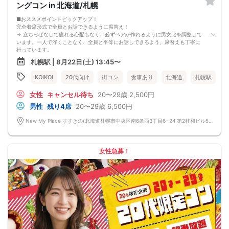
9. 当日受付にお越しになってからのキャンセル、途中キャンセルは出来ません。
ングコン in 北海道/札幌
10. イベント中止に伴うユーザーへの返金額は、チケット代金となり、交通費、宿
泊費、通信費等の返金は行いません。
■おススメポイントピックアップ！
11. 領収書の発行はいたしかねます。
完全着席形式で全員とお話できるように席替え！
お申し込みが完了した時点で上記すべての事項に同意したと判断いたします。
→ 立ちっぱなしで疲れる心配もなく、必ずペアが作れるように男女比を調整して
8/16(日)30代メイン夜コン札幌
います。一人で浮くことなく、全員と平等にお話しできるよう、席替えも丁寧に
行っています。
会話を盛り上げるプロフィールシート！
札幌駅 | 8月22日(土) 13:45〜
→ 趣味や好みからスムーズに会話がスタート！「何を話そう…」と悩むことな
く、共通の話題で盛り上がれます。
KOIKOI
20代向け
街コン
食事あり
北海道
札幌駅
自然なつながりをサポートするマッチングゲーム開催！
→ 恥ずかしがらずに気になる相手とつながれる！結果は本人だけにわかるように
女性
キャンセル待ち
20〜29歳
2,500円
返却されるので安心です。
■最少催行人数
男性
残り4席
20〜29歳
6,500円
男女4対4
■中止判断タイミング
New My Place すすきの(北海道札幌市中央区南6条西3丁目6−24 第2桂和ビル5階1号) 北海道札幌市中央区南6条西3丁目6−24 第2桂和ビル5階1号
前日20時、または開催6時間前の時点で最少開催人数に満たない場合
■飲食
4品以上のコース料理＋アルコール含む飲み放題付き！
→ お酒が飲めない方にはソフトドリンクも豊富にご用意しています！
女性急募！