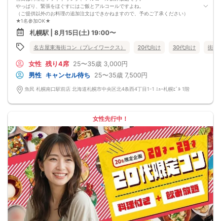
やっぱり、緊張をほぐすにはご飯とアルコールですよね。
（ご提供以外のお料理の追加注文はできかねますので、予めご了承ください）
★1名参加OK★
他の1名参加の方とペアになりますし、友達作りにも最適です。
札幌駅 | 8月15日(土) 19:00〜
基本的には２：２のグループトークとなります。
（１：１でのトークはございませんので、予めご了承ください）
名古屋東海街コン（プレイワークス）
20代向け
30代向け
街コ
★プロフィールカードにより会話のキッカケもバッチリ★
このカードのおかけで 終始無言で終わっちゃった・・・
女性
残り4席
25〜35歳
3,000円
なんてことは絶対ありません！
プロフィールカードを活用し、「はじめまして」から会話を楽しみましょう。
男性
キャンセル待ち
25〜35歳
7,500円
★完全着席型・連絡先交換は自由★
完全着席型で席替えはできる限り行います。
魚民 札幌南口駅前店 北海道札幌市中央区北4条西4丁目1-1 ﾆｭｰ札幌ﾋﾞﾙ 1階
席替えの５分前には連絡先交換を促すアナウンスをいたしますので、「連絡先交
換ができなかった」なんてことはありません。
（連絡先交換は席替え時間までに円滑に行ってください）
---------------------------
女性先行中！
【お客様へのお願い】
1. ２名様以上でのご参加は必ず同性同士でお申し込みください。
2. 服装の指定はございません。多くのお客様はカジュアルな格好でおこしになら
れています。
3. 開催判断はイベント前日の時点で男性３名・女性３名以上のお申し込みからに
なりますが、当日に参加者のキャンセルで比率が崩れた場合や開催判断人数を下
回った場合、一切返金などの保証はいたしませんのでご了承ください。
4. イベントページ内の「お申し込み状況」等はキャンセルなどで当日の参加人
数、男女比率と異なる可能性がございます。
5. 当日は店舗の外ではなく店舗内で受付いたします。店内に入り店員に「街コン
で来た」旨をお伝えください。
6. お釣りの用意はございませんので、出ないようにご準備お願いします。
7. 当日は年齢確認のできる身分証をお持ちください。イベントの対象年齢でない
ことが発覚した場合、参加費を全額徴収し返金はいたしかねます。