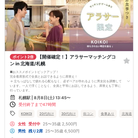
【開催確定！】アラサーマッチングコ
ポイント2倍
ン in 北海道/札幌
■おススメポイントピックアップ！
完全着席形式で全員とお話できるように席替え！
→ 立ちっぱなしで疲れる心配もなく、必ずペアが作れるように男女比を調整して
います。一人で浮くことなく、全員と平等にお話しできるよう、席替えも丁寧に
行っています。
会話を盛り上げるプロフィールシート！
札幌駅 | 8月8日(土) 13:45〜
→ 趣味や好みからスムーズに会話がスタート！「何を話そう…」と悩むことな
受付終了まで47時間
く、共通の話題で盛り上がれます。
自然なつながりをサポートするマッチングゲーム開催！
→ 恥ずかしがらずに気になる相手とつながれる！結果は本人だけにわかるように
KOIKOI
20代向け
30代向け
街コン
食事あり
北海道
返却されるので安心です。
■最少催行人数
女性
受付中
25〜35歳
2,500円
男女4対4
男性
残り2席
25〜35歳
6,500円
■中止判断タイミング
前日20時、または開催6時間前の時点で最少開催人数に満たない場合