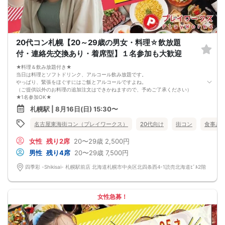
8. 15分以上の遅刻はキャンセルとみなす可能性があります。
9. 当日受付にお越しになってからのキャンセル、途中キャンセルは出来ません。
10. イベント中止に伴うユーザーへの返金額は、チケット代金となり、交通費、宿
泊費、通信費等の返金は行いません。
11. 領収書の発行はいたしかねます。
20代コン札幌【20～29歳の男女・料理☆飲放題
お申し込みが完了した時点で上記すべての事項に同意したと判断いたします。
付・連絡先交換あり・着席型】１名参加も大歓迎
8/15(土)アラサー夜コン札幌
★料理＆飲み放題付き★
当日は料理とソフトドリンク、アルコール飲み放題です。
やっぱり、緊張をほぐすにはご飯とアルコールですよね。
（ご提供以外のお料理の追加注文はできかねますので、予めご了承ください）
★1名参加OK★
他の1名参加の方とペアになりますし、友達作りにも最適です。
札幌駅 | 8月16日(日) 15:30〜
基本的には２：２のグループトークとなります。
（１：１でのトークはございませんので、予めご了承ください）
名古屋東海街コン（プレイワークス）
20代向け
街コン
食事あ
★プロフィールカードにより会話のキッカケもバッチリ★
このカードのおかけで 終始無言で終わっちゃった・・・
女性
残り2席
20〜29歳
2,500円
なんてことは絶対ありません！
プロフィールカードを活用し、「はじめまして」から会話を楽しみましょう。
男性
残り4席
20〜29歳
7,500円
★完全着席型・連絡先交換は自由★
完全着席型で席替えはできる限り行います。
四季彩 -Shikisai- 札幌駅前店 北海道札幌市中央区北四条西4-1読売北海道ﾋﾞﾙ2階
席替えの５分前には連絡先交換を促すアナウンスをいたしますので、「連絡先交
換ができなかった」なんてことはありません。
（連絡先交換は席替え時間までに円滑に行ってください）
---------------------------
女性急募！
【お客様へのお願い】
1. ２名様以上でのご参加は必ず同性同士でお申し込みください。
2. 服装の指定はございません。多くのお客様はカジュアルな格好でおこしになら