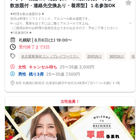
泊費、通信費等の返金は行いません。
飲放題付・連絡先交換あり・着席型】１名参加OK
11. 領収書の発行はいたしかねます。
お申し込みが完了した時点で上記すべての事項に同意したと判断いたします。
★料理＆飲み放題付き★
8/8(土)20代夜コン札幌
当日は料理とソフトドリンク、アルコール飲み放題です。
やっぱり、緊張をほぐすにはご飯とアルコールですよね。
（ご提供以外のお料理の追加注文はできかねますので、予めご了承ください）
★1名参加OK★
他の1名参加の方とペアになりますし、友達作りにも最適です。
札幌駅 | 8月8日(土) 19:00〜
基本的には２：２のグループトークとなります。
受付終了まで2日
（１：１でのトークはございませんので、予めご了承ください）
★プロフィールカードにより会話のキッカケもバッチリ★
このカードのおかけで 終始無言で終わっちゃった・・・
名古屋東海街コン（プレイワークス）
20代向け
30代向け
街コ
なんてことは絶対ありません！
プロフィールカードを活用し、「はじめまして」から会話を楽しみましょう。
女性
キャンセル待ち
25〜35歳
3,000円
★完全着席型・連絡先交換は自由★
男性
残り3席
25〜35歳
7,500円
完全着席型で席替えはできる限り行います。
席替えの５分前には連絡先交換を促すアナウンスをいたしますので、「連絡先交
魚民 札幌南口駅前店 北海道札幌市中央区北4条西4丁目1-1 ﾆｭｰ札幌ﾋﾞﾙ 1階
換ができなかった」なんてことはありません。
（連絡先交換は席替え時間までに円滑に行ってください）
---------------------------
【お客様へのお願い】
女性急募！
1. ２名様以上でのご参加は必ず同性同士でお申し込みください。
2. 服装の指定はございません。多くのお客様はカジュアルな格好でおこしになら
れています。
3. 開催判断はイベント前日の時点で男性３名・女性３名以上のお申し込みからに
なりますが、当日に参加者のキャンセルで比率が崩れた場合や開催判断人数を下
回った場合、一切返金などの保証はいたしませんのでご了承ください。
4. イベントページ内の「お申し込み状況」等はキャンセルなどで当日の参加人
数、男女比率と異なる可能性がございます。