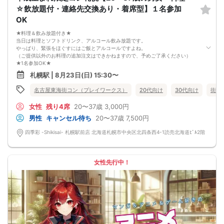
☆飲放題付・連絡先交換あり・着席型】１名参加
8/22(土)アラサー夜コン札幌
OK
★料理＆飲み放題付き★
当日は料理とソフトドリンク、アルコール飲み放題です。
やっぱり、緊張をほぐすにはご飯とアルコールですよね。
（ご提供以外のお料理の追加注文はできかねますので、予めご了承ください）
★1名参加OK★
他の1名参加の方とペアになりますし、友達作りにも最適です。
札幌駅 | 8月23日(日) 15:30〜
基本的には２：２のグループトークとなります。
（１：１でのトークはございませんので、予めご了承ください）
名古屋東海街コン（プレイワークス）
20代向け
30代向け
街コ
★プロフィールカードにより会話のキッカケもバッチリ★
このカードのおかけで 終始無言で終わっちゃった・・・
女性
残り4席
20〜37歳
3,000円
なんてことは絶対ありません！
プロフィールカードを活用し、「はじめまして」から会話を楽しみましょう。
男性
キャンセル待ち
20〜37歳
7,500円
★完全着席型・連絡先交換は自由★
完全着席型で席替えはできる限り行います。
四季彩 -Shikisai- 札幌駅前店 北海道札幌市中央区北四条西4-1読売北海道ﾋﾞﾙ2階
席替えの５分前には連絡先交換を促すアナウンスをいたしますので、「連絡先交
換ができなかった」なんてことはありません。
（連絡先交換は席替え時間までに円滑に行ってください）
---------------------------
女性先行中！
【お客様へのお願い】
1. ２名様以上でのご参加は必ず同性同士でお申し込みください。
2. 服装の指定はございません。多くのお客様はカジュアルな格好でおこしになら
れています。
3. 開催判断はイベント前日の時点で男性３名・女性３名以上のお申し込みからに
なりますが、当日に参加者のキャンセルで比率が崩れた場合や開催判断人数を下
回った場合、一切返金などの保証はいたしませんのでご了承ください。
4. イベントページ内の「お申し込み状況」等はキャンセルなどで当日の参加人