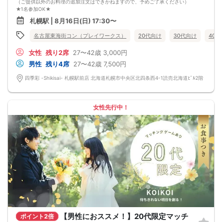
（ご提供以外のお料理の追加注文はできかねますので、予めご了承ください）
★1名参加OK★
他の1名参加の方とペアになりますし、友達作りにも最適です。
札幌駅 | 8月16日(日) 17:30〜
基本的には２：２のグループトークとなります。
（１：１でのトークはございませんので、予めご了承ください）
名古屋東海街コン（プレイワークス）
20代向け
30代向け
40
★プロフィールカードにより会話のキッカケもバッチリ★
このカードのおかけで 終始無言で終わっちゃった・・・
女性
残り2席
27〜42歳
3,000円
なんてことは絶対ありません！
プロフィールカードを活用し、「はじめまして」から会話を楽しみましょう。
男性
残り4席
27〜42歳
7,500円
★完全着席型・連絡先交換は自由★
完全着席型で席替えはできる限り行います。
四季彩 -Shikisai- 札幌駅前店 北海道札幌市中央区北四条西4-1読売北海道ﾋﾞﾙ2階
席替えの５分前には連絡先交換を促すアナウンスをいたしますので、「連絡先交
換ができなかった」なんてことはありません。
（連絡先交換は席替え時間までに円滑に行ってください）
---------------------------
女性先行中！
【お客様へのお願い】
1. ２名様以上でのご参加は必ず同性同士でお申し込みください。
2. 服装の指定はございません。多くのお客様はカジュアルな格好でおこしになら
れています。
3. 開催判断はイベント前日の時点で男性３名・女性３名以上のお申し込みからに
なりますが、当日に参加者のキャンセルで比率が崩れた場合や開催判断人数を下
回った場合、一切返金などの保証はいたしませんのでご了承ください。
4. イベントページ内の「お申し込み状況」等はキャンセルなどで当日の参加人
数、男女比率と異なる可能性がございます。
5. 当日は店舗の外ではなく店舗内で受付いたします。店内に入り店員に「街コン
で来た」旨をお伝えください。
6. お釣りの用意はございませんので、出ないようにご準備お願いします。
7. 当日は年齢確認のできる身分証をお持ちください。イベントの対象年齢でない
ことが発覚した場合、参加費を全額徴収し返金はいたしかねます。
【男性におススメ！】20代限定マッチ
ポイント2倍
8. 15分以上の遅刻はキャンセルとみなす可能性があります。