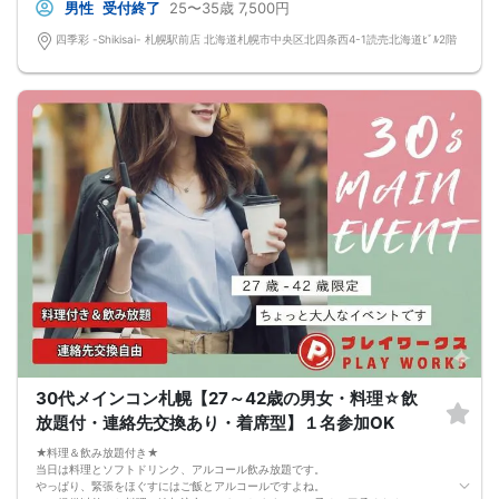
プロフィールカードを活用し、「はじめまして」から会話を楽しみましょう。
男性
受付終了
25〜35歳
7,500円
★完全着席型・連絡先交換は自由★
完全着席型で席替えはできる限り行います。
四季彩 -Shikisai- 札幌駅前店 北海道札幌市中央区北四条西4-1読売北海道ﾋﾞﾙ2階
席替えの５分前には連絡先交換を促すアナウンスをいたしますので、「連絡先交
換ができなかった」なんてことはありません。
（連絡先交換は席替え時間までに円滑に行ってください）
---------------------------
【お客様へのお願い】
1. ２名様以上でのご参加は必ず同性同士でお申し込みください。
2. 服装の指定はございません。多くのお客様はカジュアルな格好でおこしになら
れています。
3. 開催判断はイベント前日の時点で男性３名・女性３名以上のお申し込みからに
なりますが、当日に参加者のキャンセルで比率が崩れた場合や開催判断人数を下
回った場合、一切返金などの保証はいたしませんのでご了承ください。
4. イベントページ内の「お申し込み状況」等はキャンセルなどで当日の参加人
数、男女比率と異なる可能性がございます。
5. 当日は店舗の外ではなく店舗内で受付いたします。店内に入り店員に「街コン
で来た」旨をお伝えください。
6. お釣りの用意はございませんので、出ないようにご準備お願いします。
7. 当日は年齢確認のできる身分証をお持ちください。イベントの対象年齢でない
ことが発覚した場合、参加費を全額徴収し返金はいたしかねます。
8. 15分以上の遅刻はキャンセルとみなす可能性があります。
9. 当日受付にお越しになってからのキャンセル、途中キャンセルは出来ません。
10. イベント中止に伴うユーザーへの返金額は、チケット代金となり、交通費、宿
30代メインコン札幌【27～42歳の男女・料理☆飲
泊費、通信費等の返金は行いません。
放題付・連絡先交換あり・着席型】１名参加OK
11. 領収書の発行はいたしかねます。
お申し込みが完了した時点で上記すべての事項に同意したと判断いたします。
★料理＆飲み放題付き★
8/16(日)アラサーコン札幌
当日は料理とソフトドリンク、アルコール飲み放題です。
やっぱり、緊張をほぐすにはご飯とアルコールですよね。