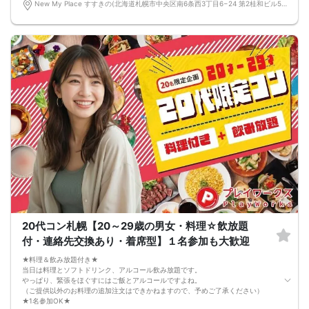
New My Place すすきの(北海道札幌市中央区南6条西3丁目6−24 第2桂和ビル5階1号) 北海道札幌市中央区南6条西3丁目6−24 第2桂和ビル5階1号
■飲食
4品以上のコース料理＋アルコール含む飲み放題付き！
→ お酒が飲めない方にはソフトドリンクも豊富にご用意しています！
20代コン札幌【20～29歳の男女・料理☆飲放題
付・連絡先交換あり・着席型】１名参加も大歓迎
★料理＆飲み放題付き★
当日は料理とソフトドリンク、アルコール飲み放題です。
やっぱり、緊張をほぐすにはご飯とアルコールですよね。
（ご提供以外のお料理の追加注文はできかねますので、予めご了承ください）
★1名参加OK★