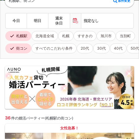
札幌駅、街コン
条件変更
週末
今日
明日
指定なし
休日
札幌駅
北海道全域
札幌
すすきの
旭川市
当別町
街コン
すべてのこだわり条件
20代
30代
40代
50代
36
件の婚活パーティー(札幌駅の街コン)
女性急募！