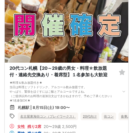
結局は、運次第のところはございます。
◆最少催行人数に満たない場合 開催前日23時までに最少催行人数に届かなかった
場合は開催中止とさせていただきます。
また天候や状況などにより中止されることがございます。
◆中止判断タイミングは開始前日の23時となりますが、申込者の直前のキャンセ
ルにより、直前でも中止になる場合もございます。
中止時も交通費など保証はございません。
◆ご予約の操作と同時に上述の注意事項に同意したものと致します。
コース料理
メニュー変更になる可能性ございます。
◆紅白えびせん
◆枝豆
◆生つくね塩ちゃんこ鍋
◆自家製鍋つくね、讃岐うどん
◆大根サラダ
20代コン札幌【20～29歳の男女・料理☆飲放題
◆フライドポテト
付・連絡先交換あり・着席型】１名参加も大歓迎
◆名物！生つくね串
◆こだわりの塩ザンギ
★料理＆飲み放題付き★
◆〆の雑炊
当日は料理とソフトドリンク、アルコール飲み放題です。
◆本日のデザート
やっぱり、緊張をほぐすにはご飯とアルコールですよね。
飲み放題
（ご提供以外のお料理の追加注文はできかねますので、予めご了承ください）
生ビール、サワー、ソフトドリンクなど
★1名参加OK★
他の1名参加の方とペアになりますし、友達作りにも最適です。
札幌駅 | 8月15日(土) 19:00〜
基本的には２：２のグループトークとなります。
（１：１でのトークはございませんので、予めご了承ください）
名古屋東海街コン（プレイワークス）
20代向け
街コン
食事あ
★プロフィールカードにより会話のキッカケもバッチリ★
このカードのおかけで 終始無言で終わっちゃった・・・
女性
残り2席
20〜29歳
2,500円
なんてことは絶対ありません！
プロフィールカードを活用し、「はじめまして」から会話を楽しみましょう。