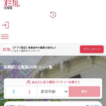
メインコンテンツへスキップ
北海道
【アプリ限定】
検索条件や履歴の保存も♪
ダウンロード
いますぐ無料ダウンロード
札幌駅(北海道)の街コン一覧
あなたに合う婚活パーティーを探そう
探す