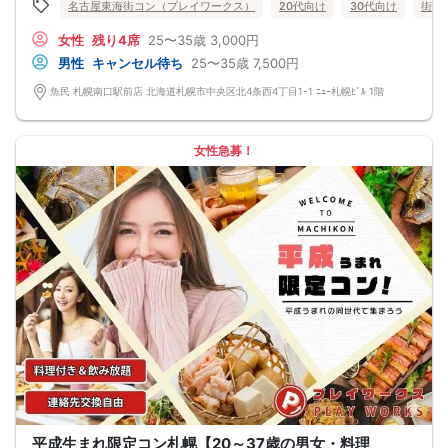
名古屋東海街コン（プレイワークス）
20代向け
30代向け
街コ
★プロフィールカードにより会話のキッカケもバッチリ★
このカードのおかけで 終始無言で終わっちゃった・・・
女性
残り4席
25〜35歳
3,000円
なんてことは絶対ありません！
プロフィールカードを活用し、「はじめまして」から会話を楽しみましょう。
男性
キャンセル待ち
25〜35歳
7,500円
★完全着席型・連絡先交換は自由★
完全着席型で席替えはできる限り行います。
魚民 札幌南口駅前店 北海道札幌市中央区北4条西4丁目1-1 ﾆｭｰ札幌ﾋﾞﾙ 1階
席替えの５分前には連絡先交換を促すアナウンスをいたしますので、「連絡先交
換ができなかった」なんてことはありません。
（連絡先交換は席替え時間までに円滑に行ってください）
---------------------------
女性急募！
【お客様へのお願い】
1. ２名様以上でのご参加は必ず同性同士でお申し込みください。
2. 服装の指定はございません。多くのお客様はカジュアルな格好でおこしになら
れています。
3. 開催判断はイベント前日の時点で男性３名・女性３名以上のお申し込みからに
なりますが、当日に参加者のキャンセルで比率が崩れた場合や開催判断人数を下
回った場合、一切返金などの保証はいたしませんのでご了承ください。
4. イベントページ内の「お申し込み状況」等はキャンセルなどで当日の参加人
数、男女比率と異なる可能性がございます。
5. 当日は店舗の外ではなく店舗内で受付いたします。店内に入り店員に「街コン
で来た」旨をお伝えください。
6. お釣りの用意はございませんので、出ないようにご準備お願いします。
7. 当日は年齢確認のできる身分証をお持ちください。イベントの対象年齢でない
ことが発覚した場合、参加費を全額徴収し返金はいたしかねます。
8. 15分以上の遅刻はキャンセルとみなす可能性があります。
9. 当日受付にお越しになってからのキャンセル、途中キャンセルは出来ません。
10. イベント中止に伴うユーザーへの返金額は、チケット代金となり、交通費、宿
泊費、通信費等の返金は行いません。
11. 領収書の発行はいたしかねます。
平成生まれ限定コン札幌【20～37歳の男女・料理
お申し込みが完了した時点で上記すべての事項に同意したと判断いたします。