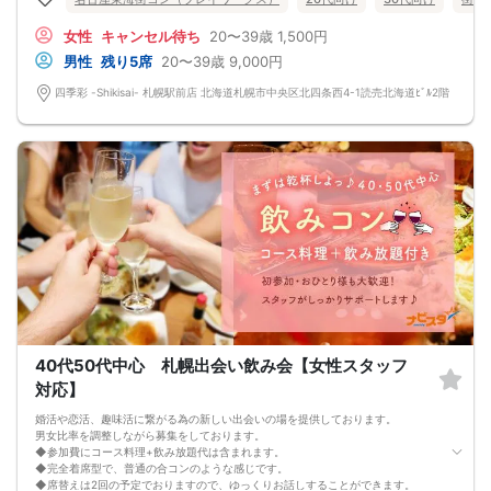
★プロフィールカードにより会話のキッカケもバッチリ★
このカードのおかけで 終始無言で終わっちゃった・・・
女性
キャンセル待ち
20〜39歳
1,500円
なんてことは絶対ありません！
プロフィールカードを活用し、「はじめまして」から会話を楽しみましょう。
男性
残り5席
20〜39歳
9,000円
★完全着席型・連絡先交換は自由★
完全着席型で席替えはできる限り行います。
四季彩 -Shikisai- 札幌駅前店 北海道札幌市中央区北四条西4-1読売北海道ﾋﾞﾙ2階
席替えの５分前には連絡先交換を促すアナウンスをいたしますので、「連絡先交
換ができなかった」なんてことはありません。
（連絡先交換は席替え時間までに円滑に行ってください）
---------------------------
【お客様へのお願い】
1. ２名様以上でのご参加は必ず同性同士でお申し込みください。
2. 服装の指定はございません。多くのお客様はカジュアルな格好でおこしになら
れています。
3. 開催判断はイベント前日の時点で男性３名・女性３名以上のお申し込みからに
なりますが、当日に参加者のキャンセルで比率が崩れた場合や開催判断人数を下
回った場合、一切返金などの保証はいたしませんのでご了承ください。
4. イベントページ内の「お申し込み状況」等はキャンセルなどで当日の参加人
数、男女比率と異なる可能性がございます。
5. 当日は店舗の外ではなく店舗内で受付いたします。店内に入り店員に「街コン
で来た」旨をお伝えください。
6. お釣りの用意はございませんので、出ないようにご準備お願いします。
40代50代中心 札幌出会い飲み会【女性スタッフ
7. 当日は年齢確認のできる身分証をお持ちください。イベントの対象年齢でない
ことが発覚した場合、参加費を全額徴収し返金はいたしかねます。
対応】
8. 15分以上の遅刻はキャンセルとみなす可能性があります。
9. 当日受付にお越しになってからのキャンセル、途中キャンセルは出来ません。
婚活や恋活、趣味活に繋がる為の新しい出会いの場を提供しております。
10. イベント中止に伴うユーザーへの返金額は、チケット代金となり、交通費、宿
男女比率を調整しながら募集をしております。
泊費、通信費等の返金は行いません。
◆参加費にコース料理+飲み放題代は含まれます。
11. 領収書の発行はいたしかねます。
◆完全着席型で、普通の合コンのような感じです。
お申し込みが完了した時点で上記すべての事項に同意したと判断いたします。
◆席替えは2回の予定でおりますので、ゆっくりお話しすることができます。