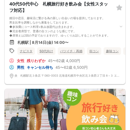
40代50代中心 札幌旅行好き飲み会【女性スタッ
フ対応】
婚活や恋活、趣味活に繋がる為の新しい出会いの場を提供しております。
男女比率を調整しながら募集をしております。
◆参加費にコース料理+飲み放題代は含まれます。
◆完全着席型で、普通の合コンのような感じです。
◆席替えは2回の予定でおりますので、ゆっくりお話しすることができます。
少人数開催の場合席替えがない場合もございます。
札幌駅 | 8月14日(金) 14:00〜
◆スタートから終わりまで、スタッフも同行しますので、一人参加の方や初参加
の方も安心だと思います。
ナビスタ
50代向け
バツイチ・再婚
街コン
趣味コン
食
◆カップリング・プロフィールカードの記入はございません。
連絡先交換は自由となっておりますので気に入った方がおりましたら連絡先を交
女性
残りわずか
45〜62歳
4,000円
換しておいてください。
最大人数・最少人数について
男性
キャンセル待ち
45〜62歳
6,500円
◆最少開催人数 男性2名・女性2名になります。
◆最大募集人数 男性10名・女性10名になります。
炎 札幌駅北３条店 〒060-0003 北海道札幌市中央区北３条西２丁目８−３ エナビル 1F
※但し、企画により変動する場合がございます。
◆開催人数につきましては、前月20人集まった企画でも、翌月6人くらいしか集
まらないこともあり、
集まり方は運営側も予測できない部分はございます。
楽しい会かどうかは、参加人数より、その時に参加される方の相性や人柄など要
素が大きいです。
結局は、運次第のところはございます。
◆最少催行人数に満たない場合 開催前日23時までに最少催行人数に届かなかった
場合は開催中止とさせていただきます。
また天候や状況などにより中止されることがございます。
◆中止判断タイミングは開始前日の23時となりますが、申込者の直前のキャンセ
ルにより、直前でも中止になる場合もございます。