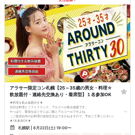
【お客様へのお願い】
1. ２名様以上でのご参加は必ず同性同士でお申し込みください。
2. 服装の指定はございません。多くのお客様はカジュアルな格好でおこしになら
れています。
3. 開催判断はイベント前日の時点で男性３名・女性３名以上のお申し込みからに
なりますが、当日に参加者のキャンセルで比率が崩れた場合や開催判断人数を下
回った場合、一切返金などの保証はいたしませんのでご了承ください。
4. イベントページ内の「お申し込み状況」等はキャンセルなどで当日の参加人
数、男女比率と異なる可能性がございます。
5. 当日は店舗の外ではなく店舗内で受付いたします。店内に入り店員に「街コン
で来た」旨をお伝えください。
6. お釣りの用意はございませんので、出ないようにご準備お願いします。
7. 当日は年齢確認のできる身分証をお持ちください。イベントの対象年齢でない
ことが発覚した場合、参加費を全額徴収し返金はいたしかねます。
8. 15分以上の遅刻はキャンセルとみなす可能性があります。
9. 当日受付にお越しになってからのキャンセル、途中キャンセルは出来ません。
10. イベント中止に伴うユーザーへの返金額は、チケット代金となり、交通費、宿
泊費、通信費等の返金は行いません。
11. 領収書の発行はいたしかねます。
アラサー限定コン札幌【25～35歳の男女・料理☆
お申し込みが完了した時点で上記すべての事項に同意したと判断いたします。
飲放題付・連絡先交換あり・着席型】１名参加OK
8/22(土)20代夜コン札幌
★料理＆飲み放題付き★
当日は料理とソフトドリンク、アルコール飲み放題です。
やっぱり、緊張をほぐすにはご飯とアルコールですよね。
（ご提供以外のお料理の追加注文はできかねますので、予めご了承ください）
★1名参加OK★
他の1名参加の方とペアになりますし、友達作りにも最適です。
札幌駅 | 8月22日(土) 19:00〜
基本的には２：２のグループトークとなります。
（１：１でのトークはございませんので、予めご了承ください）