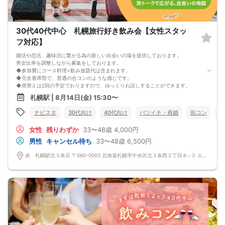
中止時も交通費など保証はございません。
◆ご予約の操作と同時に上述の注意事項に同意したものと致します。
コース料理
メニュー変更になる可能性ございます。
30代40代中心 札幌旅行好き飲み会【女性スタッ
◆紅白えびせん
◆枝豆
フ対応】
◆生つくね塩ちゃんこ鍋
◆自家製鍋つくね、讃岐うどん
婚活や恋活、趣味活に繋がる為の新しい出会いの場を提供しております。
◆大根サラダ
男女比率を調整しながら募集をしております。
◆フライドポテト
◆参加費にコース料理+飲み放題代は含まれます。
◆名物！生つくね串
◆完全着席型で、普通の合コンのような感じです。
◆こだわりの塩ザンギ
◆席替えは2回の予定でおりますので、ゆっくりお話しすることができます。
◆〆の雑炊
少人数開催の場合席替えがない場合もございます。
札幌駅 | 8月14日(金) 15:30〜
◆本日のデザート
◆スタートから終わりまで、スタッフも同行しますので、一人参加の方や初参加
飲み放題
の方も安心だと思います。
ナビスタ
30代向け
40代向け
バツイチ・再婚
街コン
趣
生ビール、サワー、ソフトドリンクなど
◆カップリング・プロフィールカードの記入はございません。
連絡先交換は自由となっておりますので気に入った方がおりましたら連絡先を交
女性
残りわずか
33〜48歳
4,000円
換しておいてください。
最大人数・最少人数について
男性
キャンセル待ち
33〜48歳
6,500円
◆最少開催人数 男性2名・女性2名になります。
◆最大募集人数 男性10名・女性10名になります。
炎 札幌駅北３条店 〒060-0003 北海道札幌市中央区北３条西２丁目８−３ エナビル 1F
※但し、企画により変動する場合がございます。
◆開催人数につきましては、前月20人集まった企画でも、翌月6人くらいしか集
まらないこともあり、
集まり方は運営側も予測できない部分はございます。
楽しい会かどうかは、参加人数より、その時に参加される方の相性や人柄など要
素が大きいです。
結局は、運次第のところはございます。
◆最少催行人数に満たない場合 開催前日23時までに最少催行人数に届かなかった
場合は開催中止とさせていただきます。