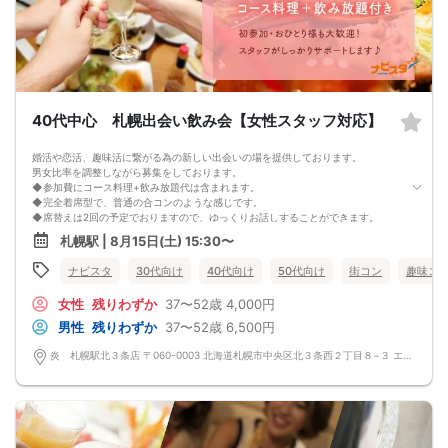
また天候や状況などにより中止されることがございます。
◆中止判断タイミングは開始前日の23時となりますが、申込者の直前のキャンセ
ルにより、直前でも中止になる場合もございます。
中止時も交通費など保証はございません。
◆ご予約の操作と同時に上述の注意事項に同意したものと致します。
コース料理
メニュー変更になる可能性ございます。
◆紅白えびせん
40代中心 札幌出会い飲み会【女性スタッフ対応】
◆枝豆
◆生つくね塩ちゃんこ鍋
婚活や恋活、趣味活に繋がる為の新しい出会いの場を提供しております。
◆自家製鍋つくね、讃岐うどん
男女比率を調整しながら募集をしております。
◆大根サラダ
◆参加費にコース料理+飲み放題代は含まれます。
◆フライドポテト
◆完全着席型で、普通の合コンのような感じです。
◆名物！生つくね串
◆席替えは2回の予定でおりますので、ゆっくりお話しすることができます。
◆こだわりの塩ザンギ
少人数開催の場合席替えがない場合もございます。
◆〆の雑炊
札幌駅 | 8月15日(土) 15:30〜
◆スタートから終わりまで、スタッフも同行しますので、一人参加の方や初参加
◆本日のデザート
の方も安心だと思います。
飲み放題
ナビスタ
30代向け
40代向け
50代向け
街コン
趣味コ
◆カップリング・プロフィールカードの記入はございません。
生ビール、サワー、ソフトドリンクなど
連絡先交換は自由となっておりますので気に入った方がおりましたら連絡先を交
女性
残りわずか
37〜52歳
4,000円
換しておいてください。
最大人数・最少人数について
男性
残りわずか
37〜52歳
6,500円
◆最少開催人数 男性2名・女性2名になります。
◆最大募集人数 男性10名・女性10名になります。
炎 札幌駅北３条店 〒060-0003 北海道札幌市中央区北３条西２丁目８−３ エナビル 1F
※但し、企画により変動する場合がございます。
◆開催人数につきましては、前月20人集まった企画でも、翌月6人くらいしか集
まらないこともあり、
集まり方は運営側も予測できない部分はございます。
楽しい会かどうかは、参加人数より、その時に参加される方の相性や人柄など要
素が大きいです。