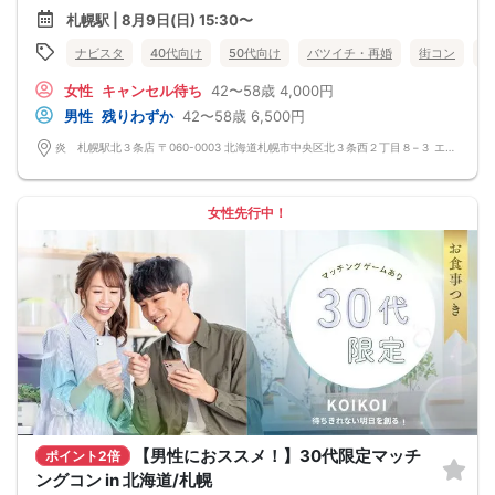
8/9(日)20-39アニメ好きコン札幌
少人数開催の場合席替えがない場合もございます。
札幌駅 | 8月9日(日) 15:30〜
◆スタートから終わりまで、スタッフも同行しますので、一人参加の方や初参加
の方も安心だと思います。
ナビスタ
40代向け
50代向け
バツイチ・再婚
街コン
趣
◆カップリング・プロフィールカードの記入はございません。
連絡先交換は自由となっておりますので気に入った方がおりましたら連絡先を交
女性
キャンセル待ち
42〜58歳
4,000円
換しておいてください。
最大人数・最少人数について
男性
残りわずか
42〜58歳
6,500円
◆最少開催人数 男性2名・女性2名になります。
◆最大募集人数 男性10名・女性10名になります。
炎 札幌駅北３条店 〒060-0003 北海道札幌市中央区北３条西２丁目８−３ エナビル 1F
※但し、企画により変動する場合がございます。
◆開催人数につきましては、前月20人集まった企画でも、翌月6人くらいしか集
まらないこともあり、
集まり方は運営側も予測できない部分はございます。
女性先行中！
楽しい会かどうかは、参加人数より、その時に参加される方の相性や人柄など要
素が大きいです。
結局は、運次第のところはございます。
◆最少催行人数に満たない場合 開催前日23時までに最少催行人数に届かなかった
場合は開催中止とさせていただきます。
また天候や状況などにより中止されることがございます。
◆中止判断タイミングは開始前日の23時となりますが、申込者の直前のキャンセ
ルにより、直前でも中止になる場合もございます。
中止時も交通費など保証はございません。
◆ご予約の操作と同時に上述の注意事項に同意したものと致します。
コース料理
メニュー変更になる可能性ございます。
◆紅白えびせん
◆枝豆
【男性におススメ！】30代限定マッチ
ポイント2倍
◆生つくね塩ちゃんこ鍋
◆自家製鍋つくね、讃岐うどん
ングコン in 北海道/札幌
◆大根サラダ