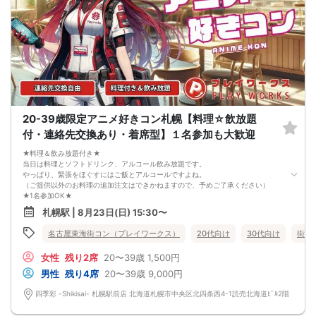
数、男女比率と異なる可能性がございます。
5. 当日は店舗の外ではなく店舗内で受付いたします。店内に入り店員に「街コン
で来た」旨をお伝えください。
6. お釣りの用意はございませんので、出ないようにご準備お願いします。
7. 当日は年齢確認のできる身分証をお持ちください。イベントの対象年齢でない
ことが発覚した場合、参加費を全額徴収し返金はいたしかねます。
8. 15分以上の遅刻はキャンセルとみなす可能性があります。
9. 当日受付にお越しになってからのキャンセル、途中キャンセルは出来ません。
10. イベント中止に伴うユーザーへの返金額は、チケット代金となり、交通費、宿
泊費、通信費等の返金は行いません。
11. 領収書の発行はいたしかねます。
20-39歳限定アニメ好きコン札幌【料理☆飲放題
お申し込みが完了した時点で上記すべての事項に同意したと判断いたします。
付・連絡先交換あり・着席型】１名参加も大歓迎
8/23(日)平成生まれ限定コン札幌
★料理＆飲み放題付き★
当日は料理とソフトドリンク、アルコール飲み放題です。
やっぱり、緊張をほぐすにはご飯とアルコールですよね。
（ご提供以外のお料理の追加注文はできかねますので、予めご了承ください）
★1名参加OK★
他の1名参加の方とペアになりますし、友達作りにも最適です。
札幌駅 | 8月23日(日) 15:30〜
基本的には２：２のグループトークとなります。
（１：１でのトークはございませんので、予めご了承ください）
名古屋東海街コン（プレイワークス）
20代向け
30代向け
街コ
★プロフィールカードにより会話のキッカケもバッチリ★
このカードのおかけで 終始無言で終わっちゃった・・・
女性
残り2席
20〜39歳
1,500円
なんてことは絶対ありません！
プロフィールカードを活用し、「はじめまして」から会話を楽しみましょう。
男性
残り4席
20〜39歳
9,000円
★完全着席型・連絡先交換は自由★
完全着席型で席替えはできる限り行います。
四季彩 -Shikisai- 札幌駅前店 北海道札幌市中央区北四条西4-1読売北海道ﾋﾞﾙ2階
席替えの５分前には連絡先交換を促すアナウンスをいたしますので、「連絡先交
換ができなかった」なんてことはありません。