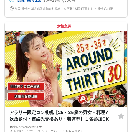
男性
残り2席
20〜29歳
7,500円
★完全着席型・連絡先交換は自由★
完全着席型で席替えはできる限り行います。
魚民 札幌南口駅前店 北海道札幌市中央区北4条西4丁目1-1 ﾆｭｰ札幌ﾋﾞﾙ 1階
席替えの５分前には連絡先交換を促すアナウンスをいたしますので、「連絡先交
換ができなかった」なんてことはありません。
（連絡先交換は席替え時間までに円滑に行ってください）
---------------------------
女性急募！
【お客様へのお願い】
1. ２名様以上でのご参加は必ず同性同士でお申し込みください。
2. 服装の指定はございません。多くのお客様はカジュアルな格好でおこしになら
れています。
3. 開催判断はイベント前日の時点で男性３名・女性３名以上のお申し込みからに
なりますが、当日に参加者のキャンセルで比率が崩れた場合や開催判断人数を下
回った場合、一切返金などの保証はいたしませんのでご了承ください。
4. イベントページ内の「お申し込み状況」等はキャンセルなどで当日の参加人
数、男女比率と異なる可能性がございます。
5. 当日は店舗の外ではなく店舗内で受付いたします。店内に入り店員に「街コン
で来た」旨をお伝えください。
6. お釣りの用意はございませんので、出ないようにご準備お願いします。
7. 当日は年齢確認のできる身分証をお持ちください。イベントの対象年齢でない
ことが発覚した場合、参加費を全額徴収し返金はいたしかねます。
8. 15分以上の遅刻はキャンセルとみなす可能性があります。
9. 当日受付にお越しになってからのキャンセル、途中キャンセルは出来ません。
10. イベント中止に伴うユーザーへの返金額は、チケット代金となり、交通費、宿
泊費、通信費等の返金は行いません。
11. 領収書の発行はいたしかねます。
アラサー限定コン札幌【25～35歳の男女・料理☆
お申し込みが完了した時点で上記すべての事項に同意したと判断いたします。
飲放題付・連絡先交換あり・着席型】１名参加OK
8/15(土)20代夜コン札幌
★料理＆飲み放題付き★
当日は料理とソフトドリンク、アルコール飲み放題です。