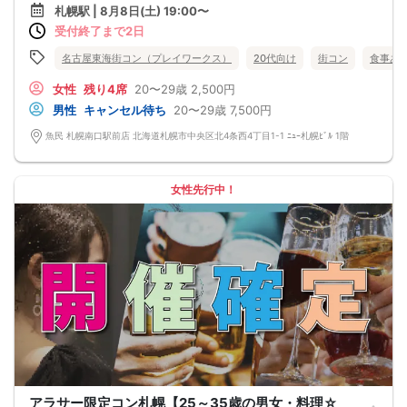
他の1名参加の方とペアになりますし、友達作りにも最適です。
札幌駅 | 8月8日(土) 19:00〜
基本的には２：２のグループトークとなります。
受付終了まで2日
（１：１でのトークはございませんので、予めご了承ください）
★プロフィールカードにより会話のキッカケもバッチリ★
このカードのおかけで 終始無言で終わっちゃった・・・
名古屋東海街コン（プレイワークス）
20代向け
街コン
食事あ
なんてことは絶対ありません！
プロフィールカードを活用し、「はじめまして」から会話を楽しみましょう。
女性
残り4席
20〜29歳
2,500円
★完全着席型・連絡先交換は自由★
男性
キャンセル待ち
20〜29歳
7,500円
完全着席型で席替えはできる限り行います。
席替えの５分前には連絡先交換を促すアナウンスをいたしますので、「連絡先交
魚民 札幌南口駅前店 北海道札幌市中央区北4条西4丁目1-1 ﾆｭｰ札幌ﾋﾞﾙ 1階
換ができなかった」なんてことはありません。
（連絡先交換は席替え時間までに円滑に行ってください）
---------------------------
【お客様へのお願い】
女性先行中！
1. ２名様以上でのご参加は必ず同性同士でお申し込みください。
2. 服装の指定はございません。多くのお客様はカジュアルな格好でおこしになら
れています。
3. 開催判断はイベント前日の時点で男性３名・女性３名以上のお申し込みからに
なりますが、当日に参加者のキャンセルで比率が崩れた場合や開催判断人数を下
回った場合、一切返金などの保証はいたしませんのでご了承ください。
4. イベントページ内の「お申し込み状況」等はキャンセルなどで当日の参加人
数、男女比率と異なる可能性がございます。
5. 当日は店舗の外ではなく店舗内で受付いたします。店内に入り店員に「街コン
で来た」旨をお伝えください。
6. お釣りの用意はございませんので、出ないようにご準備お願いします。
7. 当日は年齢確認のできる身分証をお持ちください。イベントの対象年齢でない
ことが発覚した場合、参加費を全額徴収し返金はいたしかねます。
8. 15分以上の遅刻はキャンセルとみなす可能性があります。
9. 当日受付にお越しになってからのキャンセル、途中キャンセルは出来ません。
10. イベント中止に伴うユーザーへの返金額は、チケット代金となり、交通費、宿
アラサー限定コン札幌【25～35歳の男女・料理☆