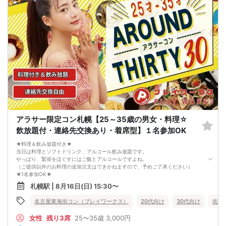
れています。
3. 開催判断はイベント前日の時点で男性３名・女性３名以上のお申し込みからに
なりますが、当日に参加者のキャンセルで比率が崩れた場合や開催判断人数を下
回った場合、一切返金などの保証はいたしませんのでご了承ください。
4. イベントページ内の「お申し込み状況」等はキャンセルなどで当日の参加人
数、男女比率と異なる可能性がございます。
5. 当日は店舗の外ではなく店舗内で受付いたします。店内に入り店員に「街コン
で来た」旨をお伝えください。
6. お釣りの用意はございませんので、出ないようにご準備お願いします。
7. 当日は年齢確認のできる身分証をお持ちください。イベントの対象年齢でない
ことが発覚した場合、参加費を全額徴収し返金はいたしかねます。
8. 15分以上の遅刻はキャンセルとみなす可能性があります。
9. 当日受付にお越しになってからのキャンセル、途中キャンセルは出来ません。
10. イベント中止に伴うユーザーへの返金額は、チケット代金となり、交通費、宿
泊費、通信費等の返金は行いません。
11. 領収書の発行はいたしかねます。
アラサー限定コン札幌【25～35歳の男女・料理☆
お申し込みが完了した時点で上記すべての事項に同意したと判断いたします。
飲放題付・連絡先交換あり・着席型】１名参加OK
8/16(日)20代コン札幌
★料理＆飲み放題付き★
当日は料理とソフトドリンク、アルコール飲み放題です。
やっぱり、緊張をほぐすにはご飯とアルコールですよね。
（ご提供以外のお料理の追加注文はできかねますので、予めご了承ください）
★1名参加OK★
他の1名参加の方とペアになりますし、友達作りにも最適です。
札幌駅 | 8月16日(日) 15:30〜
基本的には２：２のグループトークとなります。
（１：１でのトークはございませんので、予めご了承ください）
名古屋東海街コン（プレイワークス）
20代向け
30代向け
街コ
★プロフィールカードにより会話のキッカケもバッチリ★
このカードのおかけで 終始無言で終わっちゃった・・・
女性
残り3席
25〜35歳
3,000円
なんてことは絶対ありません！