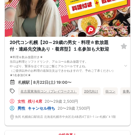
20代コン札幌【20～29歳の男女・料理☆飲放題
付・連絡先交換あり・着席型】１名参加も大歓迎
★料理＆飲み放題付き★
当日は料理とソフトドリンク、アルコール飲み放題です。
やっぱり、緊張をほぐすにはご飯とアルコールですよね。
（ご提供以外のお料理の追加注文はできかねますので、予めご了承ください）
★1名参加OK★
他の1名参加の方とペアになりますし、友達作りにも最適です。
札幌駅 | 8月22日(土) 19:00〜
基本的には２：２のグループトークとなります。
（１：１でのトークはございませんので、予めご了承ください）
名古屋東海街コン（プレイワークス）
20代向け
街コン
食事あ
★プロフィールカードにより会話のキッカケもバッチリ★
このカードのおかけで 終始無言で終わっちゃった・・・
女性
残り4席
20〜29歳
2,500円
なんてことは絶対ありません！
プロフィールカードを活用し、「はじめまして」から会話を楽しみましょう。
男性
キャンセル待ち
20〜29歳
7,500円
★完全着席型・連絡先交換は自由★
完全着席型で席替えはできる限り行います。
魚民 札幌南口駅前店 北海道札幌市中央区北4条西4丁目1-1 ﾆｭｰ札幌ﾋﾞﾙ 1階
席替えの５分前には連絡先交換を促すアナウンスをいたしますので、「連絡先交
換ができなかった」なんてことはありません。
（連絡先交換は席替え時間までに円滑に行ってください）
---------------------------
女性急募！