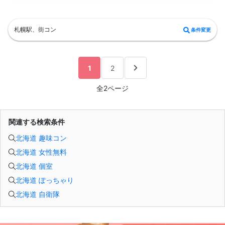
（連絡先交換は席替え時間までに円滑に行ってください）
---------------------------
【お客様へのお願い】
1. ２名様以上でのご参加は必ず同性同士でお申し込みください。
札幌駅、街コン
条件変更
2. 服装の指定はございません。多くのお客様はカジュアルな格好でおこしになら
れています。
3. 開催判断はイベント前日の時点で男性３名・女性３名以上のお申し込みからに
なりますが、当日に参加者のキャンセルで比率が崩れた場合や開催判断人数を下
回った場合、一切返金などの保証はいたしませんのでご了承ください。
1
2
4. イベントページ内の「お申し込み状況」等はキャンセルなどで当日の参加人
数、男女比率と異なる可能性がございます。
全2ページ
5. 当日は店舗の外ではなく店舗内で受付いたします。店内に入り店員に「街コン
で来た」旨をお伝えください。
6. お釣りの用意はございませんので、出ないようにご準備お願いします。
7. 当日は年齢確認のできる身分証をお持ちください。イベントの対象年齢でない
ことが発覚した場合、参加費を全額徴収し返金はいたしかねます。
関連する検索条件
8. 15分以上の遅刻はキャンセルとみなす可能性があります。
9. 当日受付にお越しになってからのキャンセル、途中キャンセルは出来ません。
北海道 趣味コン
10. イベント中止に伴うユーザーへの返金額は、チケット代金となり、交通費、宿
泊費、通信費等の返金は行いません。
北海道 女性無料
11. 領収書の発行はいたしかねます。
お申し込みが完了した時点で上記すべての事項に同意したと判断いたします。
北海道 個室
8/23(日)20-39アニメ好きコン札幌
北海道 ぽっちゃり
北海道 自衛隊