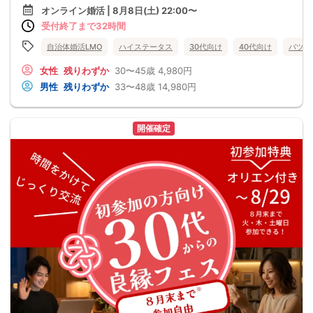
オンライン婚活 | 8月8日(土) 22:00〜
受付終了まで32時間
自治体婚活LMO
ハイステータス
30代向け
40代向け
バツイ
女性
残りわずか
30〜45歳
4,980円
男性
残りわずか
33〜48歳
14,980円
開催確定