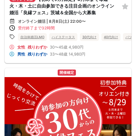
火・木・土に自由参加できる注目企画のオンライン
婚活「良縁フェス」茨城＆全国から大募集
オンライン婚活 | 8月8日(土) 22:00〜
受付終了まで32時間
自治体婚活LMO
ハイステータス
30代向け
40代向け
バツイ
女性
残りわずか
30〜45歳
4,980円
男性
残りわずか
33〜48歳
14,980円
開催確定