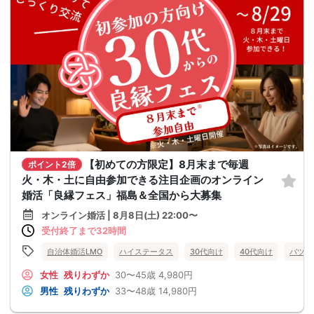
【初めての方限定】8月末まで毎週
ポイント2倍
火・木・土に自由参加できる注目企画のオンライン
婚活「良縁フェス」福島＆全国から大募集
オンライン婚活 | 8月8日(土) 22:00〜
受付終了まで32時間
自治体婚活LMO
ハイステータス
30代向け
40代向け
バツイ
女性
残りわずか
30〜45歳
4,980円
男性
残りわずか
33〜48歳
14,980円