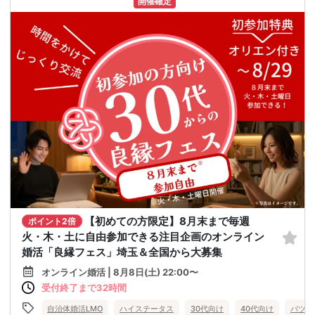
開催確定
【初めての方限定】8月末まで毎週
ポイント2倍
火・木・土に自由参加できる注目企画のオンライン
婚活「良縁フェス」埼玉＆全国から大募集
オンライン婚活 | 8月8日(土) 22:00〜
受付終了まで32時間
自治体婚活LMO
ハイステータス
30代向け
40代向け
バツイ