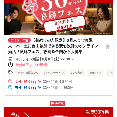
【初めての方限定】8月末まで毎週
ポイント2倍
火・木・土に自由参加できる安心設計のオンライン
婚活「良縁フェス」静岡＆全国から大募集
オンライン婚活 | 8月8日(土) 22:00〜
受付終了まで32時間
自治体婚活LMO
ハイステータス
30代向け
40代向け
バツイ
女性
残りわずか
30〜45歳
4,980円
男性
残りわずか
33〜48歳
14,980円
開催確定