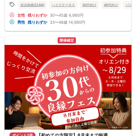
自治体婚活LMO
ハイステータス
30代向け
40代向け
バツイ
女性
残りわずか
30〜45歳
4,980円
男性
残りわずか
33〜48歳
14,980円
開催確定
【初めての方限定】8月末まで毎週
ポイント2倍