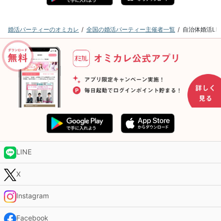
婚活パーティーのオミカレ
全国の婚活パーティー主催者一覧
自治体婚活L
LINE
X
Instagram
Facebook