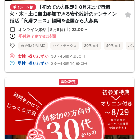
【初めての方限定】8月末まで毎週
ポイント2倍
火・木・土に自由参加できる安心設計のオンライン
婚活「良縁フェス」福岡＆全国から大募集
オンライン婚活 | 8月8日(土) 22:00〜
受付終了まで32時間
自治体婚活LMO
ハイステータス
30代向け
40代向け
バツイ
女性
残りわずか
30〜45歳
4,980円
男性
残りわずか
33〜48歳
14,980円
開催確定