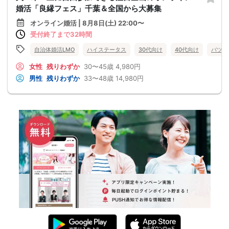
婚活「良縁フェス」千葉＆全国から大募集
オンライン婚活 | 8月8日(土) 22:00〜
受付終了まで32時間
自治体婚活LMO
ハイステータス
30代向け
40代向け
バツイ
女性
残りわずか
30〜45歳
4,980円
男性
残りわずか
33〜48歳
14,980円