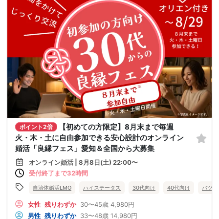
【初めての方限定】8月末まで毎週
ポイント2倍
火・木・土に自由参加できる安心設計のオンライン
婚活「良縁フェス」愛知＆全国から大募集
オンライン婚活 | 8月8日(土) 22:00〜
受付終了まで32時間
自治体婚活LMO
ハイステータス
30代向け
40代向け
バツイ
女性
残りわずか
30〜45歳
4,980円
男性
残りわずか
33〜48歳
14,980円