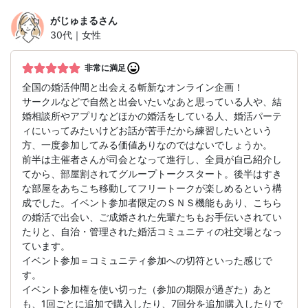
がじゅまる
さん
30代｜女性
非常に満足
全国の婚活仲間と出会える斬新なオンライン企画！
サークルなどで自然と出会いたいなあと思っている人や、結
婚相談所やアプリなどほかの婚活をしている人、婚活パーテ
ィにいってみたいけどお話が苦手だから練習したいという
方、一度参加してみる価値ありなのではないでしょうか。
前半は主催者さんが司会となって進行し、全員が自己紹介し
てから、部屋割されてグループトークスタート。後半はすき
な部屋をあちこち移動してフリートークが楽しめるという構
成でした。イベント参加者限定のＳＮＳ機能もあり、こちら
の婚活で出会い、ご成婚された先輩たちもお手伝いされてい
たりと、自治・管理された婚活コミュニティの社交場となっ
ています。
イベント参加＝コミュニティ参加への切符といった感じで
す。
イベント参加権を使い切った（参加の期限が過ぎた）あと
も、1回ごとに追加で購入したり、7回分を追加購入したりで