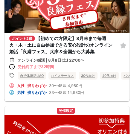
【初めての方限定】8月末まで毎週
ポイント2倍
火・木・土に自由参加できる安心設計のオンライン
婚活「良縁フェス」兵庫＆全国から大募集
オンライン婚活 | 8月8日(土) 22:00〜
受付終了まで32時間
自治体婚活LMO
ハイステータス
30代向け
40代向け
バツイ
女性
残りわずか
30〜45歳
4,980円
男性
残りわずか
33〜48歳
14,980円
開催確定