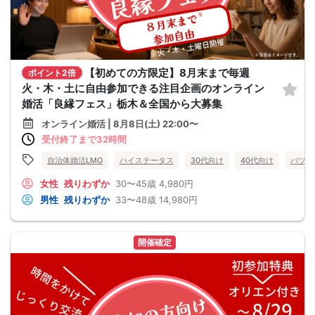
【初めての方限定】8月末まで毎週
ポイント2倍
火・木・土に自由参加できる注目企画のオンライン
婚活「良縁フェス」栃木＆全国から大募集
オンライン婚活 | 8月8日(土) 22:00〜
受付終了まで32時間
自治体婚活LMO
ハイステータス
30代向け
40代向け
バツイ
女性
残りわずか
30〜45歳
4,980円
男性
残りわずか
33〜48歳
14,980円
開催確定