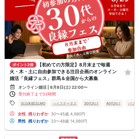
【初めての方限定】8月末まで毎週
ポイント2倍
火・木・土に自由参加できる注目企画のオンライン
婚活「良縁フェス」群馬＆全国から大募集
オンライン婚活 | 8月8日(土) 22:00〜
受付終了まで32時間
自治体婚活LMO
ハイステータス
30代向け
40代向け
バツイ
女性
残りわずか
30〜45歳
4,980円
男性
残りわずか
33〜48歳
14,980円