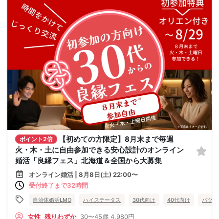
【初めての方限定】8月末まで毎週
ポイント2倍
火・木・土に自由参加できる安心設計のオンライン
婚活「良縁フェス」北海道＆全国から大募集
オンライン婚活 | 8月8日(土) 22:00〜
受付終了まで32時間
自治体婚活LMO
ハイステータス
30代向け
40代向け
バツイ
女性
残りわずか
30〜45歳
4,980円