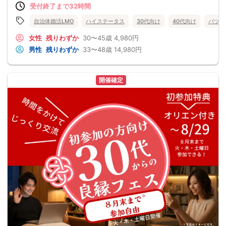
受付終了まで32時間
自治体婚活LMO
ハイステータス
30代向け
40代向け
バツイ
女性
残りわずか
30〜45歳
4,980円
男性
残りわずか
33〜48歳
14,980円
開催確定