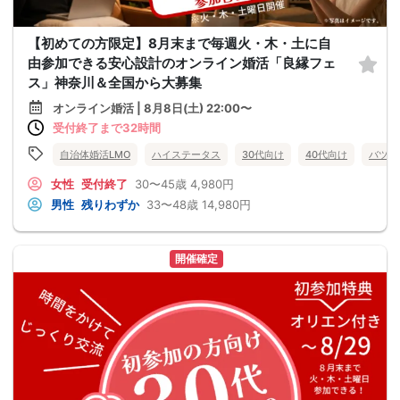
【初めての方限定】8月末まで毎週火・木・土に自
由参加できる安心設計のオンライン婚活「良縁フェ
ス」神奈川＆全国から大募集
オンライン婚活 | 8月8日(土) 22:00〜
受付終了まで32時間
自治体婚活LMO
ハイステータス
30代向け
40代向け
バツイ
女性
受付終了
30〜45歳
4,980円
男性
残りわずか
33〜48歳
14,980円
開催確定