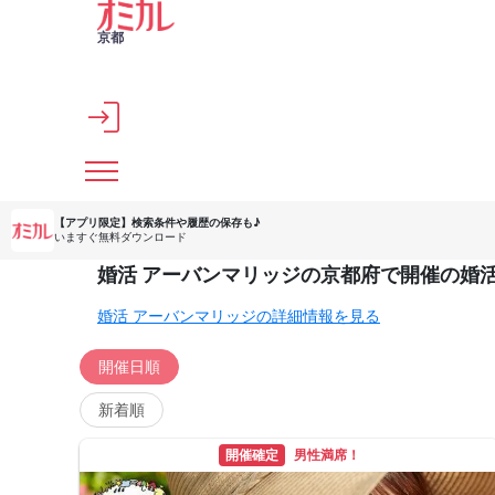
メインコンテンツへスキップ
京都
【アプリ限定】
検索条件や履歴の保存も♪
いますぐ無料ダウンロード
婚活 アーバンマリッジの京都府で開催の婚
婚活 アーバンマリッジの詳細情報を見る
開催日順
新着順
開催確定
男性満席！