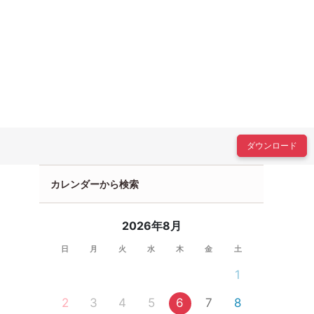
ダウンロード
カレンダーから検索
2026年8月
日
月
火
水
木
金
土
1
2
3
4
5
6
7
8