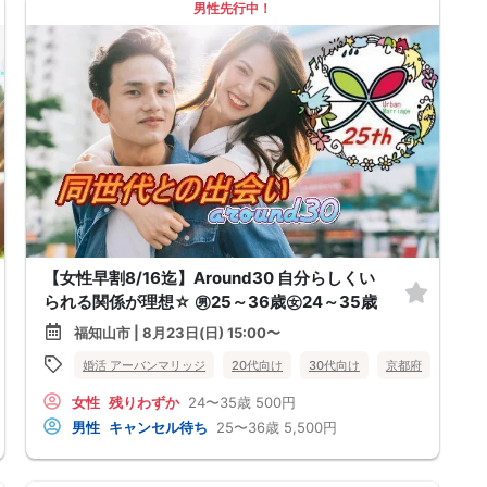
男性先行中！
【女性早割8/16迄】Around30 自分らしくい
られる関係が理想☆ ㊚25～36歳㊛24～35歳
福知山市 | 8月23日(日) 15:00〜
婚活 アーバンマリッジ
20代向け
30代向け
京都府
福知山
福知山市
女性
残りわずか
24〜35歳
500円
男性
キャンセル待ち
25〜36歳
5,500円