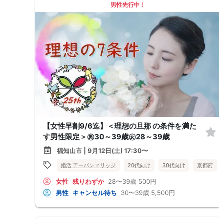
男性先行中！
【女性早割9/6迄】＜理想の旦那 の条件を満た
す男性限定＞㊚30～39歳㊛28～39歳
福知山市 | 9月12日(土) 17:30〜
婚活 アーバンマリッジ
20代向け
30代向け
京都府
女性
残りわずか
28〜39歳
500円
男性
キャンセル待ち
30〜39歳
5,500円