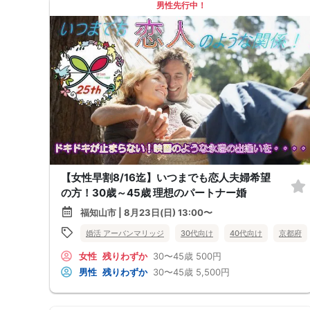
男性先行中！
【女性早割8/16迄】いつまでも恋人夫婦希望
の方！30歳～45歳 理想のパートナー婚
福知山市 | 8月23日(日) 13:00〜
婚活 アーバンマリッジ
30代向け
40代向け
京都府
女性
残りわずか
30〜45歳
500円
男性
残りわずか
30〜45歳
5,500円