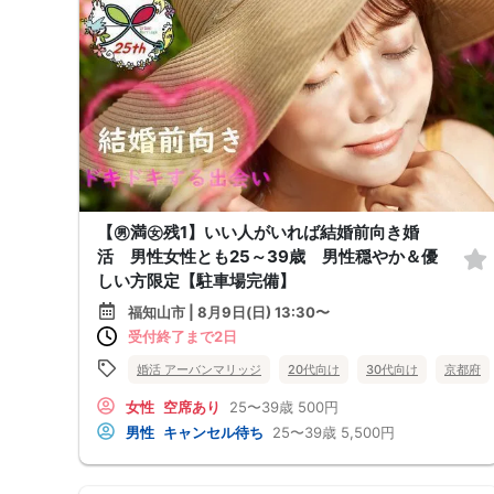
【㊚満㊛残1】いい人がいれば結婚前向き婚
活 男性女性とも25～39歳 男性穏やか＆優
しい方限定【駐車場完備】
福知山市 | 8月9日(日) 13:30〜
受付終了まで2日
婚活 アーバンマリッジ
20代向け
30代向け
京都府
女性
空席あり
25〜39歳
500円
男性
キャンセル待ち
25〜39歳
5,500円