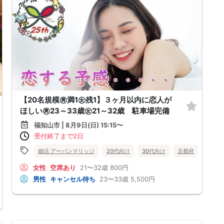
【20名規模㊚満1㊛残1】３ヶ月以内に恋人が
ほしい㊚23～33歳㊛21～32歳 駐車場完備
福知山市 | 8月9日(日) 15:15〜
受付終了まで2日
婚活 アーバンマリッジ
20代向け
30代向け
京都府
福知山
女性
空席あり
21〜32歳
800円
福知山市
男性
キャンセル待ち
23〜33歳
5,500円