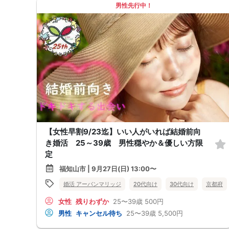
男性先行中！
【女性早割9/23迄】いい人がいれば結婚前向
き婚活 25～39歳 男性穏やか＆優しい方限
定
福知山市 | 9月27日(日) 13:00〜
婚活 アーバンマリッジ
20代向け
30代向け
京都府
女性
残りわずか
25〜39歳
500円
男性
キャンセル待ち
25〜39歳
5,500円