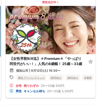
男性先行中！
【女性早割9/6迄】☆Premium☆「やっぱり
同世代がいい！」人気の8歳幅！ 25歳～33歳
福知山市 | 9月12日(土) 19:30〜
婚活 アーバンマリッジ
20代向け
30代向け
京都府
福知山
福知山市
女性
残りわずか
25〜33歳
500円
男性
キャンセル待ち
25〜33歳
5,500円