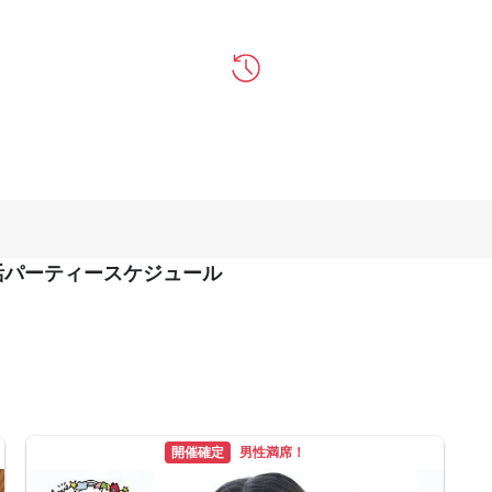
活パーティースケジュール
開催確定
男性満席！