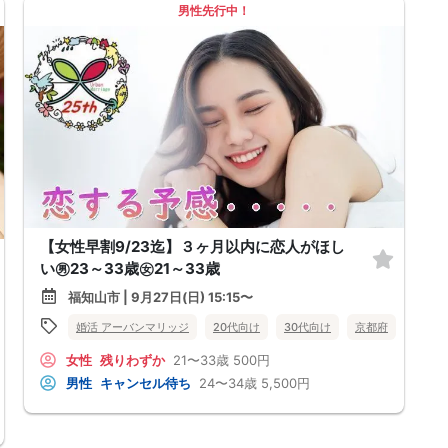
男性先行中！
【女性早割9/23迄】３ヶ月以内に恋人がほし
い㊚23～33歳㊛21～33歳
福知山市 | 9月27日(日) 15:15〜
婚活 アーバンマリッジ
20代向け
30代向け
京都府
福知山
女性
残りわずか
21〜33歳
500円
福知山市
男性
キャンセル待ち
24〜34歳
5,500円