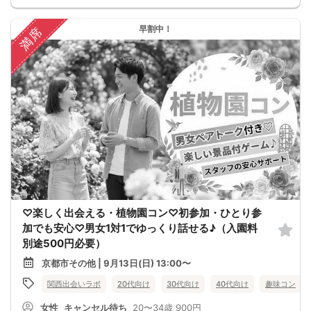
早割中！
満席
♡楽しく出会える・植物園コン♡初参加・ひとり参
加でも安心♡男女1対1でゆっくり話せる♪（入園料
別途500円必要）
京都市その他 | 9月13日(日) 13:00〜
関西出会いラボ
20代向け
30代向け
40代向け
趣味コン
女性
キャンセル待ち
20〜34歳
900円