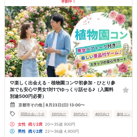
早割中！
♡楽しく出会える・植物園コン♡初参加・ひとり参
加でも安心♡男女1対1でゆっくり話せる♪（入園料
別途500円必要）
京都市その他 | 8月23日(日) 13:00〜
関西出会いラボ
20代向け
30代向け
40代向け
趣味コン
女性
残り2席
20〜35歳
900円
男性
残り2席
22〜36歳
4,900円