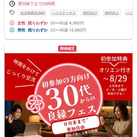
受付終了まで25時間
自治体婚活LMO
ハイステータス
30代向け
40代向け
バツイ
女性
残りわずか
30〜45歳
4,980円
男性
残りわずか
33〜48歳
14,980円
開催確定