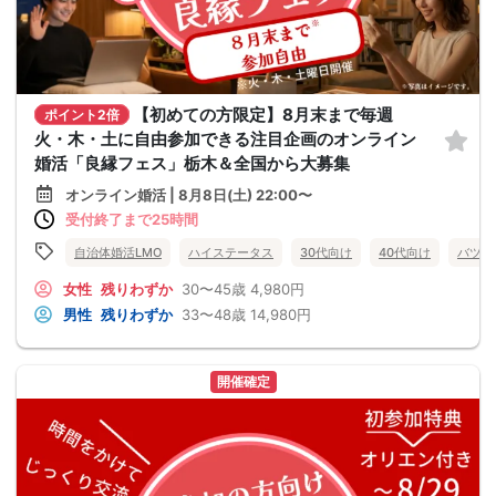
【初めての方限定】8月末まで毎週
ポイント2倍
火・木・土に自由参加できる注目企画のオンライン
婚活「良縁フェス」栃木＆全国から大募集
オンライン婚活 | 8月8日(土) 22:00〜
受付終了まで25時間
自治体婚活LMO
ハイステータス
30代向け
40代向け
バツイ
女性
残りわずか
30〜45歳
4,980円
男性
残りわずか
33〜48歳
14,980円
開催確定