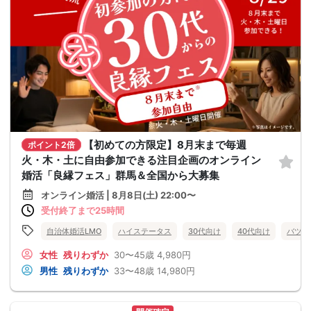
【初めての方限定】8月末まで毎週
ポイント2倍
火・木・土に自由参加できる注目企画のオンライン
婚活「良縁フェス」群馬＆全国から大募集
オンライン婚活 | 8月8日(土) 22:00〜
受付終了まで25時間
自治体婚活LMO
ハイステータス
30代向け
40代向け
バツイ
女性
残りわずか
30〜45歳
4,980円
男性
残りわずか
33〜48歳
14,980円