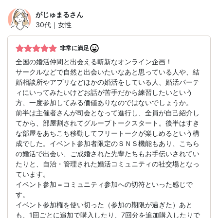
がじゅまる
さん
30代｜女性
非常に満足
全国の婚活仲間と出会える斬新なオンライン企画！
サークルなどで自然と出会いたいなあと思っている人や、結
婚相談所やアプリなどほかの婚活をしている人、婚活パーテ
ィにいってみたいけどお話が苦手だから練習したいという
方、一度参加してみる価値ありなのではないでしょうか。
前半は主催者さんが司会となって進行し、全員が自己紹介し
てから、部屋割されてグループトークスタート。後半はすき
な部屋をあちこち移動してフリートークが楽しめるという構
成でした。イベント参加者限定のＳＮＳ機能もあり、こちら
の婚活で出会い、ご成婚された先輩たちもお手伝いされてい
たりと、自治・管理された婚活コミュニティの社交場となっ
ています。
イベント参加＝コミュニティ参加への切符といった感じで
す。
イベント参加権を使い切った（参加の期限が過ぎた）あと
も、1回ごとに追加で購入したり、7回分を追加購入したりで