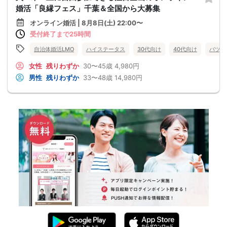
婚活「良縁フェス」千葉＆全国から大募集
オンライン婚活 | 8月8日(土) 22:00〜
受付終了まで25時間
自治体婚活LMO
ハイステータス
30代向け
40代向け
バツイ
女性
残りわずか
30〜45歳
4,980円
男性
残りわずか
33〜48歳
14,980円