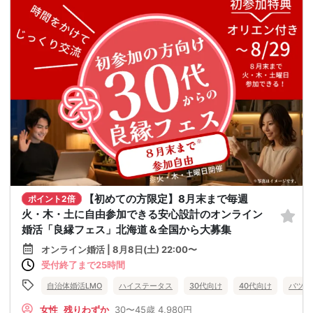
【初めての方限定】8月末まで毎週
ポイント2倍
火・木・土に自由参加できる安心設計のオンライン
婚活「良縁フェス」北海道＆全国から大募集
オンライン婚活 | 8月8日(土) 22:00〜
受付終了まで25時間
自治体婚活LMO
ハイステータス
30代向け
40代向け
バツイ
女性
残りわずか
30〜45歳
4,980円