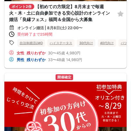
【初めての方限定】8月末まで毎週
ポイント2倍
火・木・土に自由参加できる安心設計のオンライン
婚活「良縁フェス」福岡＆全国から大募集
オンライン婚活 | 8月8日(土) 22:00〜
受付終了まで25時間
自治体婚活LMO
ハイステータス
30代向け
40代向け
バツイ
女性
残りわずか
30〜45歳
4,980円
男性
残りわずか
33〜48歳
14,980円
開催確定