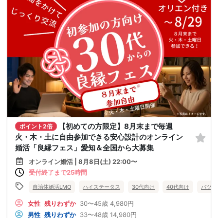
【初めての方限定】8月末まで毎週
ポイント2倍
火・木・土に自由参加できる安心設計のオンライン
婚活「良縁フェス」愛知＆全国から大募集
オンライン婚活 | 8月8日(土) 22:00〜
受付終了まで25時間
自治体婚活LMO
ハイステータス
30代向け
40代向け
バツイ
女性
残りわずか
30〜45歳
4,980円
男性
残りわずか
33〜48歳
14,980円