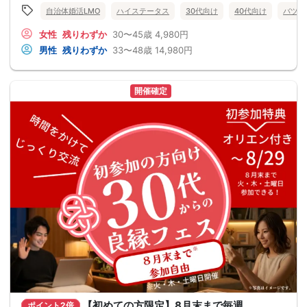
自治体婚活LMO
ハイステータス
30代向け
40代向け
バツイ
女性
残りわずか
30〜45歳
4,980円
男性
残りわずか
33〜48歳
14,980円
開催確定
【初めての方限定】8月末まで毎週
ポイント2倍