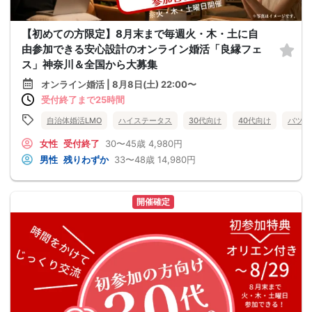
【初めての方限定】8月末まで毎週火・木・土に自
由参加できる安心設計のオンライン婚活「良縁フェ
ス」神奈川＆全国から大募集
オンライン婚活 | 8月8日(土) 22:00〜
受付終了まで25時間
自治体婚活LMO
ハイステータス
30代向け
40代向け
バツイ
女性
受付終了
30〜45歳
4,980円
男性
残りわずか
33〜48歳
14,980円
開催確定