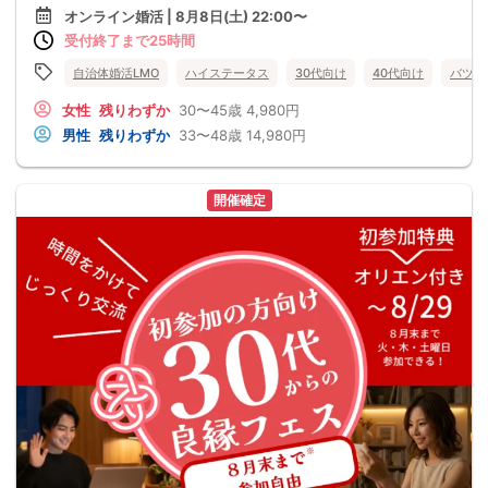
オンライン婚活 | 8月8日(土) 22:00〜
受付終了まで25時間
自治体婚活LMO
ハイステータス
30代向け
40代向け
バツイ
女性
残りわずか
30〜45歳
4,980円
男性
残りわずか
33〜48歳
14,980円
開催確定