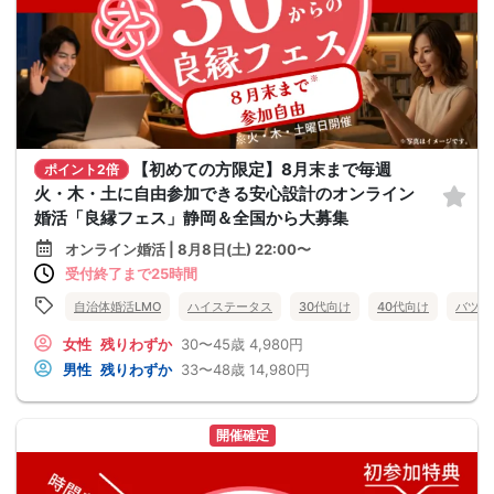
【初めての方限定】8月末まで毎週
ポイント2倍
火・木・土に自由参加できる安心設計のオンライン
婚活「良縁フェス」静岡＆全国から大募集
オンライン婚活 | 8月8日(土) 22:00〜
受付終了まで25時間
自治体婚活LMO
ハイステータス
30代向け
40代向け
バツイ
女性
残りわずか
30〜45歳
4,980円
男性
残りわずか
33〜48歳
14,980円
開催確定