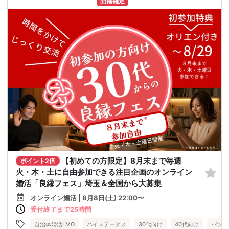
開催確定
【初めての方限定】8月末まで毎週
ポイント2倍
火・木・土に自由参加できる注目企画のオンライン
婚活「良縁フェス」埼玉＆全国から大募集
オンライン婚活 | 8月8日(土) 22:00〜
受付終了まで25時間
自治体婚活LMO
ハイステータス
30代向け
40代向け
バツイ