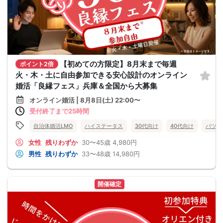
【初めての方限定】8月末まで毎週
ポイント2倍
火・木・土に自由参加できる安心設計のオンライン
婚活「良縁フェス」兵庫＆全国から大募集
オンライン婚活 | 8月8日(土) 22:00〜
受付終了まで25時間
自治体婚活LMO
ハイステータス
30代向け
40代向け
バツイ
女性
残りわずか
30〜45歳
4,980円
男性
残りわずか
33〜48歳
14,980円
開催確定