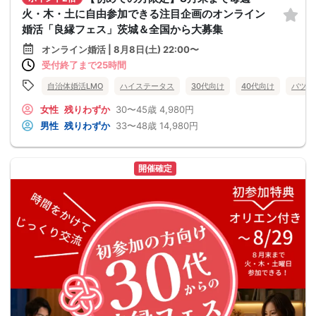
火・木・土に自由参加できる注目企画のオンライン
婚活「良縁フェス」茨城＆全国から大募集
オンライン婚活 | 8月8日(土) 22:00〜
受付終了まで25時間
自治体婚活LMO
ハイステータス
30代向け
40代向け
バツイ
女性
残りわずか
30〜45歳
4,980円
男性
残りわずか
33〜48歳
14,980円
開催確定