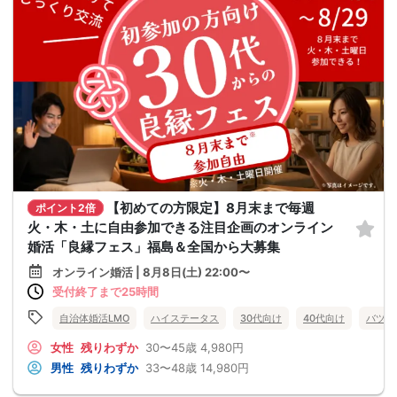
【初めての方限定】8月末まで毎週
ポイント2倍
火・木・土に自由参加できる注目企画のオンライン
婚活「良縁フェス」福島＆全国から大募集
オンライン婚活 | 8月8日(土) 22:00〜
受付終了まで25時間
自治体婚活LMO
ハイステータス
30代向け
40代向け
バツイ
女性
残りわずか
30〜45歳
4,980円
男性
残りわずか
33〜48歳
14,980円