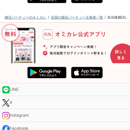
婚活パーティーのオミカレ
全国の婚活パーティー主催者一覧
自治体婚活L
LINE
X
Instagram
Facebook