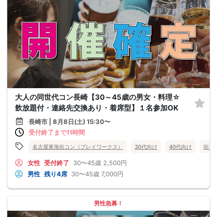
大人の同世代コン長崎【30～45歳の男女・料理☆
飲放題付・連絡先交換あり・着席型】１名参加OK
長崎市 | 8月8日(土) 15:30〜
受付終了まで11時間
名古屋東海街コン（プレイワークス）
30代向け
40代向け
街コ
女性
受付終了
30〜45歳
2,500円
男性
残り4席
30〜45歳
7,000円
男性急募！