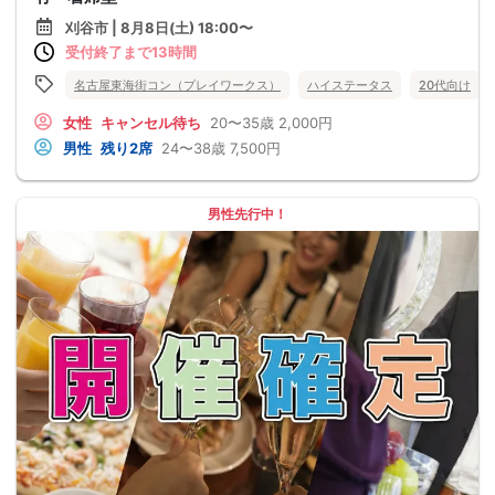
刈谷市 | 8月8日(土) 18:00〜
受付終了まで13時間
名古屋東海街コン（プレイワークス）
ハイステータス
20代向け
女性
キャンセル待ち
20〜35歳
2,000円
男性
残り2席
24〜38歳
7,500円
男性先行中！