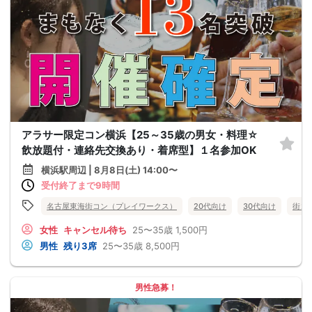
アラサー限定コン横浜【25～35歳の男女・料理☆
飲放題付・連絡先交換あり・着席型】１名参加OK
横浜駅周辺 | 8月8日(土) 14:00〜
受付終了まで9時間
名古屋東海街コン（プレイワークス）
20代向け
30代向け
街コ
女性
キャンセル待ち
25〜35歳
1,500円
男性
残り3席
25〜35歳
8,500円
男性急募！