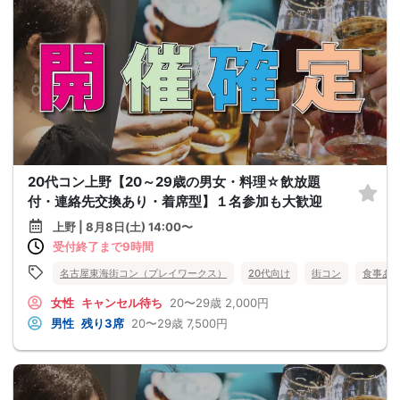
20代コン上野【20～29歳の男女・料理☆飲放題
付・連絡先交換あり・着席型】１名参加も大歓迎
上野 | 8月8日(土) 14:00〜
受付終了まで9時間
名古屋東海街コン（プレイワークス）
20代向け
街コン
食事あ
女性
キャンセル待ち
20〜29歳
2,000円
男性
残り3席
20〜29歳
7,500円