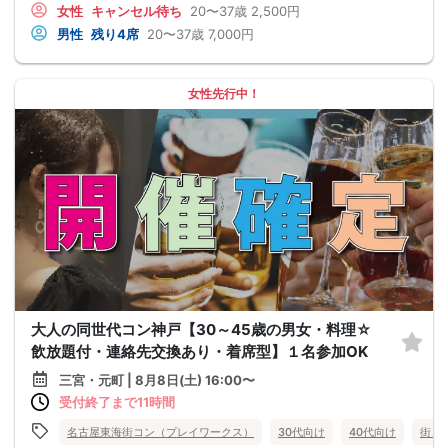
女性
キャンセル待ち
20〜37歳
2,500円
男性
残り4席
20〜37歳
7,000円
女性先行中！
大人の同世代コン神戸【30～45歳の男女・料理☆
飲放題付・連絡先交換あり・着席型】１名参加OK
三宮・元町 | 8月8日(土) 16:00〜
受付終了まで11時間
名古屋東海街コン（プレイワークス）
30代向け
40代向け
街コ