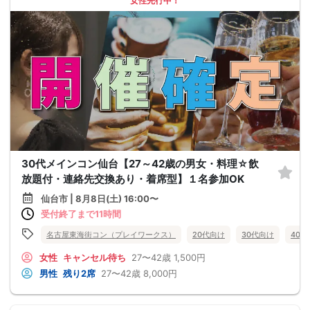
女性先行中！
30代メインコン仙台【27～42歳の男女・料理☆飲
放題付・連絡先交換あり・着席型】１名参加OK
仙台市 | 8月8日(土) 16:00〜
受付終了まで11時間
名古屋東海街コン（プレイワークス）
20代向け
30代向け
40
女性
キャンセル待ち
27〜42歳
1,500円
男性
残り2席
27〜42歳
8,000円