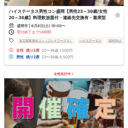
ハイステータス男性コン盛岡【男性23～39歳/女性
20～36歳】料理飲放題付・連絡先交換有・着席型
盛岡市 | 8月8日(土) 19:00〜
受付終了まで14時間
名古屋東海街コン（プレイワークス）
ハイステータス
20代向け
女性
残り2席
20〜36歳
1,000円
男性
残り2席
23〜39歳
8,500円
女性先行中！