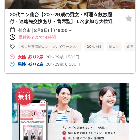
20代コン仙台【20～29歳の男女・料理☆飲放題
付・連絡先交換あり・着席型】１名参加も大歓迎
仙台市 | 8月8日(土) 19:00〜
受付終了まで14時間
名古屋東海街コン（プレイワークス）
20代向け
街コン
食事あ
女性
残り2席
20〜29歳
1,500円
男性
残り2席
20〜29歳
8,500円