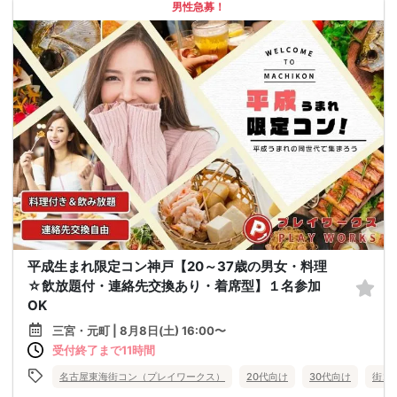
男性急募！
平成生まれ限定コン神戸【20～37歳の男女・料理
☆飲放題付・連絡先交換あり・着席型】１名参加
OK
三宮・元町 | 8月8日(土) 16:00〜
受付終了まで11時間
名古屋東海街コン（プレイワークス）
20代向け
30代向け
街コ