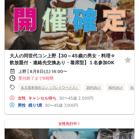
大人の同世代コン上野【30～45歳の男女・料理☆
飲放題付・連絡先交換あり・着席型】１名参加OK
上野 | 8月8日(土) 14:00〜
受付終了まで9時間
名古屋東海街コン（プレイワークス）
30代向け
40代向け
街コ
女性
キャンセル待ち
30〜45歳
2,500円
男性
残り1席
30〜45歳
7,000円
女性先行中！