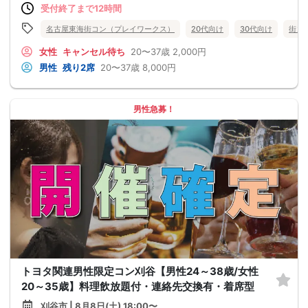
受付終了まで12時間
名古屋東海街コン（プレイワークス）
20代向け
30代向け
街コ
女性
キャンセル待ち
20〜37歳
2,000円
男性
残り2席
20〜37歳
8,000円
男性急募！
トヨタ関連男性限定コン刈谷【男性24～38歳/女性
20～35歳】料理飲放題付・連絡先交換有・着席型
刈谷市 | 8月8日(土) 18:00〜