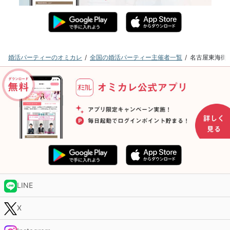
婚活パーティーのオミカレ
全国の婚活パーティー主催者一覧
名古屋東海街
LINE
X