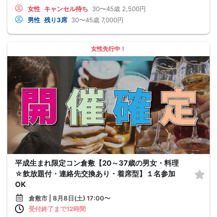
女性
キャンセル待ち
30〜45歳
2,500円
男性
残り3席
30〜45歳
7,000円
女性先行中！
平成生まれ限定コン倉敷【20～37歳の男女・料理
☆飲放題付・連絡先交換あり・着席型】１名参加
OK
倉敷市 | 8月8日(土) 17:00〜
受付終了まで12時間