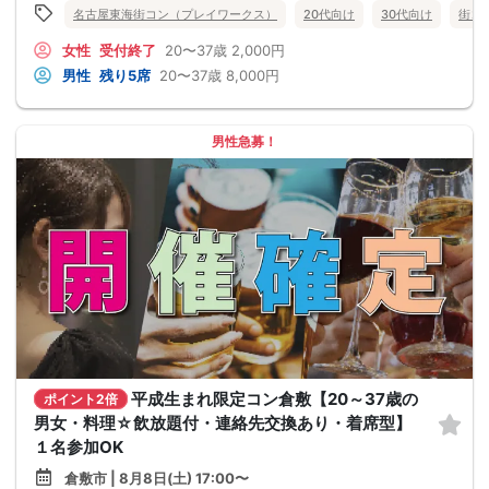
名古屋東海街コン（プレイワークス）
20代向け
30代向け
街コ
女性
受付終了
20〜37歳
2,000円
男性
残り5席
20〜37歳
8,000円
男性急募！
平成生まれ限定コン倉敷【20～37歳の
ポイント2倍
男女・料理☆飲放題付・連絡先交換あり・着席型】
１名参加OK
倉敷市 | 8月8日(土) 17:00〜