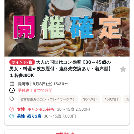
大人の同世代コン長崎【30～45歳の
ポイント2倍
男女・料理☆飲放題付・連絡先交換あり・着席型】
１名参加OK
長崎市 | 8月8日(土) 15:30〜
受付終了まで11時間
名古屋東海街コン（プレイワークス）
30代向け
40代向け
街コ
女性
キャンセル待ち
30〜45歳
2,500円
男性
残り2席
30〜45歳
7,000円