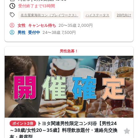
受付終了まで13時間
名古屋東海街コン（プレイワークス）
ハイステータス
20代向け
女性
キャンセル待ち
20〜35歳
2,000円
男性
受付中
24〜38歳
7,500円
男性急募！
トヨタ関連男性限定コン刈谷【男性24
ポイント2倍
～38歳/女性20～35歳】料理飲放題付・連絡先交換
有・着席型