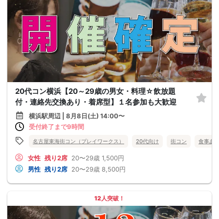
20代コン横浜【20～29歳の男女・料理☆飲放題
付・連絡先交換あり・着席型】１名参加も大歓迎
横浜駅周辺 | 8月8日(土) 14:00〜
受付終了まで9時間
名古屋東海街コン（プレイワークス）
20代向け
街コン
食事あ
女性
残り2席
20〜29歳
1,500円
男性
残り2席
20〜29歳
8,500円
12人突破！