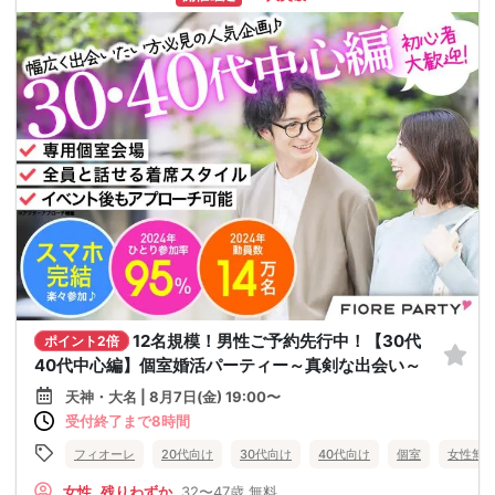
12名規模！男性ご予約先行中！【30代
ポイント2倍
40代中心編】個室婚活パーティー～真剣な出会い～
天神・大名 | 8月7日(金) 19:00〜
受付終了まで8時間
フィオーレ
20代向け
30代向け
40代向け
個室
女性無
女性
残りわずか
32〜47歳
無料