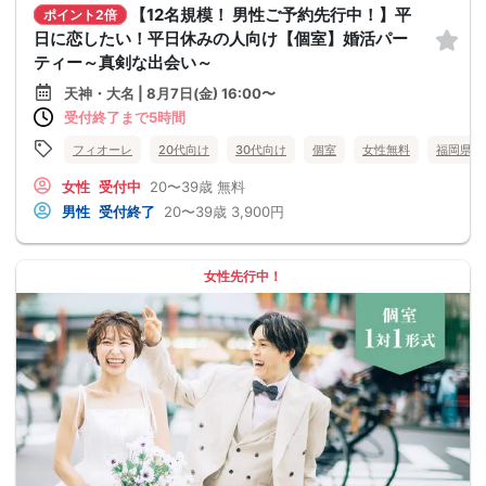
【12名規模！ 男性ご予約先行中！】平
ポイント2倍
日に恋したい！平日休みの人向け【個室】婚活パー
ティー～真剣な出会い～
天神・大名 | 8月7日(金) 16:00〜
受付終了まで5時間
フィオーレ
20代向け
30代向け
個室
女性無料
福岡県
女性
受付中
20〜39歳
無料
男性
受付終了
20〜39歳
3,900円
女性先行中！