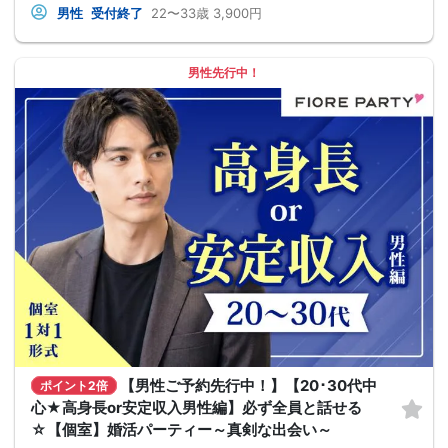
男性
受付終了
22〜33歳
3,900円
男性先行中！
【男性ご予約先行中！】【20･30代中
ポイント2倍
心★高身長or安定収入男性編】必ず全員と話せる
☆【個室】婚活パーティー～真剣な出会い～