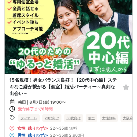
15名規模！男女バランス良好！【20代中心編】ステ
キなご縁が繋がる【個室】婚活パーティー～真剣な
出会い～
梅田 | 8月7日(金) 19:00〜
受付終了まで8時間
フィオーレ
20代向け
30代向け
個室
女性無料
大阪府
女性
残りわずか
22〜35歳
無料
男性
残りわずか
22〜35歳
2,900円