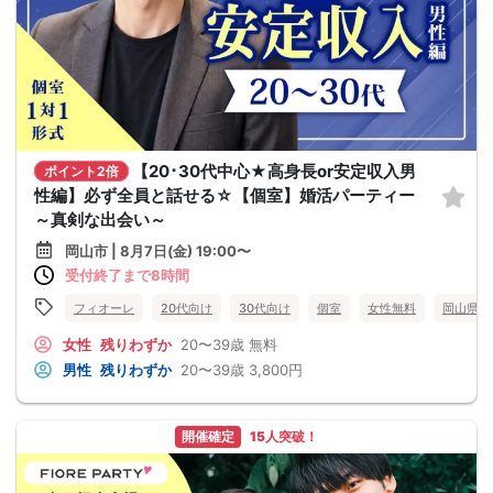
【20･30代中心★高身長or安定収入男
ポイント2倍
性編】必ず全員と話せる☆【個室】婚活パーティー
～真剣な出会い～
岡山市 | 8月7日(金) 19:00〜
受付終了まで8時間
フィオーレ
20代向け
30代向け
個室
女性無料
岡山県
女性
残りわずか
20〜39歳
無料
男性
残りわずか
20〜39歳
3,800円
開催確定
15人突破！