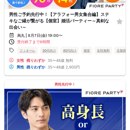
男性ご予約先行中！【アラフォー男女集合編】ステ
キなご縁が繋がる【個室】婚活パーティー～真剣な
出会い～
烏丸 | 8月7日(金) 19:00〜
受付終了まで8時間
フィオーレ
30代向け
40代向け
個室
女性無料
京都府
女性
残りわずか
35〜48歳
無料
男性
残りわずか
35〜48歳
2,900円
男性先行中！