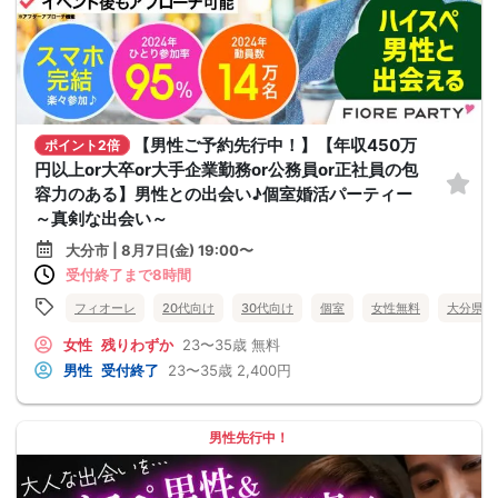
【男性ご予約先行中！】【年収450万
ポイント2倍
円以上or大卒or大手企業勤務or公務員or正社員の包
容力のある】男性との出会い♪個室婚活パーティー
～真剣な出会い～
大分市 | 8月7日(金) 19:00〜
受付終了まで8時間
フィオーレ
20代向け
30代向け
個室
女性無料
大分県
女性
残りわずか
23〜35歳
無料
男性
受付終了
23〜35歳
2,400円
男性先行中！