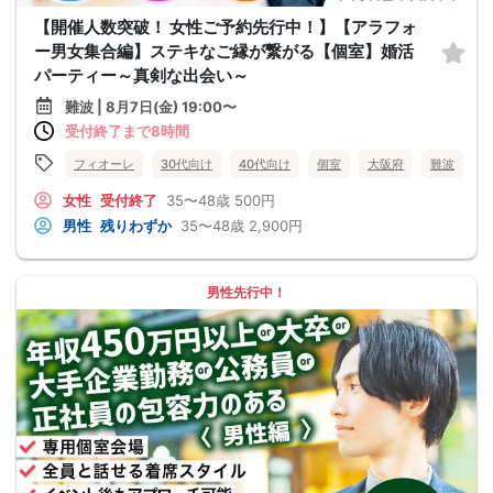
【開催人数突破！ 女性ご予約先行中！】【アラフォ
ー男女集合編】ステキなご縁が繋がる【個室】婚活
パーティー～真剣な出会い～
難波 | 8月7日(金) 19:00〜
受付終了まで8時間
フィオーレ
30代向け
40代向け
個室
大阪府
難波
女性
受付終了
35〜48歳
500円
男性
残りわずか
35〜48歳
2,900円
男性先行中！