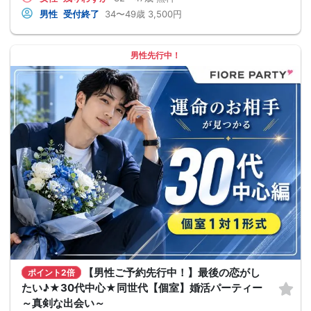
男性
受付終了
34〜49歳
3,500円
男性先行中！
【男性ご予約先行中！】最後の恋がし
ポイント2倍
たい♪★30代中心★同世代【個室】婚活パーティー
～真剣な出会い～