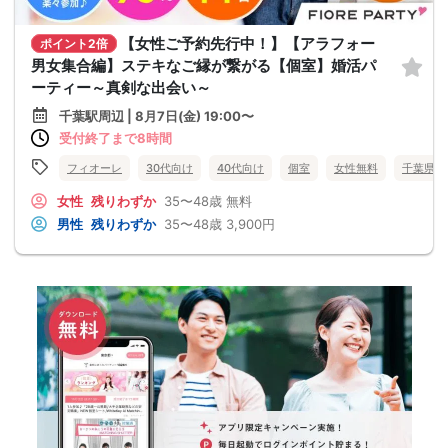
【女性ご予約先行中！】【アラフォー
ポイント2倍
男女集合編】ステキなご縁が繋がる【個室】婚活パ
ーティー～真剣な出会い～
千葉駅周辺 | 8月7日(金) 19:00〜
受付終了まで8時間
フィオーレ
30代向け
40代向け
個室
女性無料
千葉県
女性
残りわずか
35〜48歳
無料
男性
残りわずか
35〜48歳
3,900円