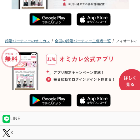
婚活パーティーのオミカレ
全国の婚活パーティー主催者一覧
フィオーレの
LINE
X