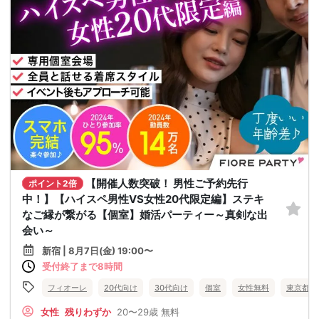
【開催人数突破！ 男性ご予約先行
ポイント2倍
中！】【ハイスペ男性VS女性20代限定編】ステキ
なご縁が繋がる【個室】婚活パーティー～真剣な出
会い～
新宿 | 8月7日(金) 19:00〜
受付終了まで8時間
フィオーレ
20代向け
30代向け
個室
女性無料
東京都
女性
残りわずか
20〜29歳
無料