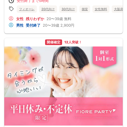
受付終了まで5時間
フィオーレ
20代向け
30代向け
個室
女性無料
大阪府
女性
残りわずか
20〜39歳
無料
男性
受付終了
20〜39歳
2,900円
開催確定
12人突破！