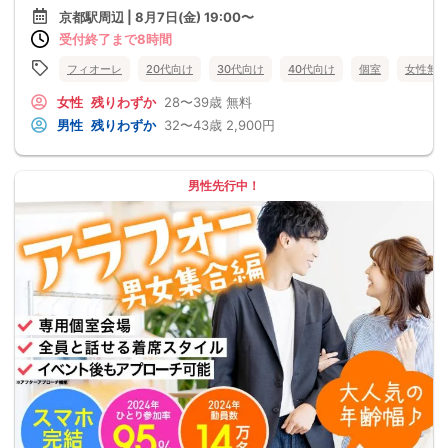
京都駅周辺 | 8月7日(金) 19:00〜
受付終了まで8時間
フィオーレ
20代向け
30代向け
40代向け
個室
女性無
女性
残りわずか
28〜39歳
無料
男性
残りわずか
32〜43歳
2,900円
男性先行中！