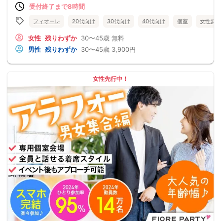
受付終了まで8時間
フィオーレ
20代向け
30代向け
40代向け
個室
女性無
女性
残りわずか
30〜45歳
無料
男性
残りわずか
30〜45歳
3,900円
女性先行中！