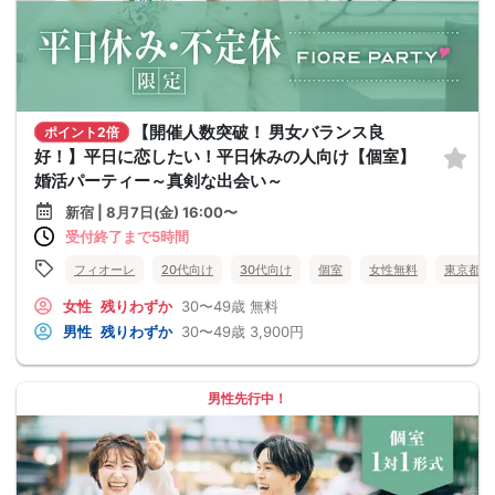
【開催人数突破！ 男女バランス良
ポイント2倍
好！】平日に恋したい！平日休みの人向け【個室】
婚活パーティー～真剣な出会い～
新宿 | 8月7日(金) 16:00〜
受付終了まで5時間
フィオーレ
20代向け
30代向け
個室
女性無料
東京都
女性
残りわずか
30〜49歳
無料
男性
残りわずか
30〜49歳
3,900円
男性先行中！