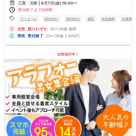
三宮・元町 | 8月7日(金) 19:00〜
受付終了まで8時間
フィオーレ
20代向け
30代向け
個室
女性無料
兵庫県
女性
残りわずか
20〜39歳
無料
男性
受付終了
20〜39歳
2,900円
女性先行中！