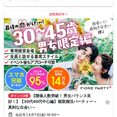
女性先行中！
【開催人数突破！ 男女バランス良
ポイント2倍
好！】【30代40代中心編】個室婚活パーティー～
真剣な出会い～
仙台市 | 8月7日(金) 19:00〜