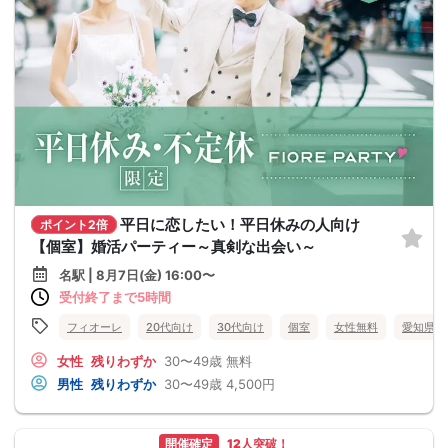
平日に恋したい！平日休みの人向け
ポイント2倍
【個室】婚活パーティー～真剣な出会い～
名駅 | 8月7日(金) 16:00〜
受付終了まで5時間
フィオーレ
20代向け
30代向け
個室
女性無料
愛知県
女性
残りわずか
30〜49歳
無料
男性
残りわずか
30〜49歳
4,500円
開催確定
12人突破！