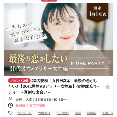
20名規模！女性残2席！最後の恋がし
ポイント2倍
たい♪【30代男性VSアラサー女性編】個室婚活パー
ティー～真剣な出会い～
天神・大名 | 8月9日(日) 10:30〜
受付終了まで7時間
フィオーレ
20代向け
30代向け
個室
福岡県
天神・大名