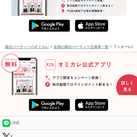
婚活パーティーのオミカレ
全国の婚活パーティー主催者一覧
フィオーレの
LINE
X