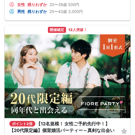
女性
残りわずか
20〜39歳
500円
男性
残りわずか
25〜43歳
3,000円
開催確定
12人突破！
【12名規模！ 女性ご予約先行中！】
ポイント2倍
【20代限定編】個室婚活パーティー～真剣な出会い