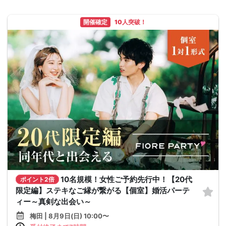
開催確定
10人突破！
10名規模！女性ご予約先行中！【20代
ポイント2倍
限定編】ステキなご縁が繋がる【個室】婚活パーテ
ィー～真剣な出会い～
梅田 | 8月9日(日) 10:00〜