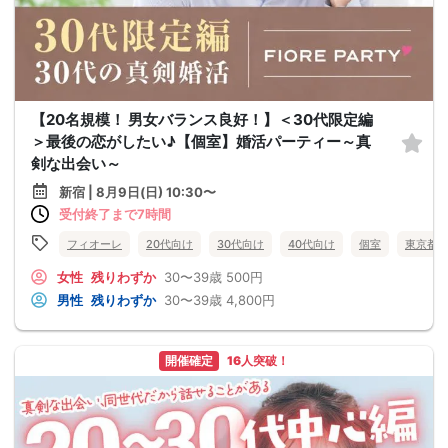
【20名規模！ 男女バランス良好！】＜30代限定編
＞最後の恋がしたい♪【個室】婚活パーティー～真
剣な出会い～
新宿 | 8月9日(日) 10:30〜
受付終了まで7時間
フィオーレ
20代向け
30代向け
40代向け
個室
東京都
女性
残りわずか
30〜39歳
500円
男性
残りわずか
30〜39歳
4,800円
開催確定
16人突破！