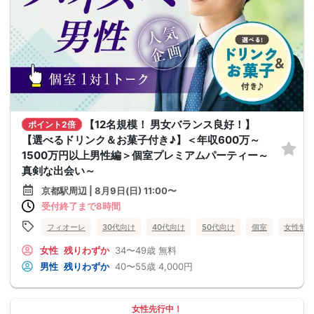
【12名規模！ 男女バランス良好！】
ポイント2倍
【選べるドリンク＆お菓子付き♪】＜年収600万～
1500万円以上男性編＞個室プレミアムパーティー～
真剣な出会い～
京都駅周辺 | 8月9日(日) 11:00〜
受付終了まで8時間
フィオーレ
30代向け
40代向け
50代向け
個室
女性無
女性
残りわずか
34〜49歳
無料
男性
残りわずか
40〜55歳
4,000円
女性先行中！