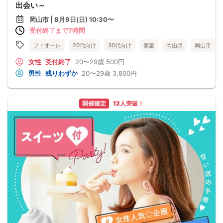
出会い～
岡山市 | 8月9日(日) 10:30〜
受付終了まで7時間
フィオーレ
20代向け
30代向け
個室
岡山県
岡山市
女性
受付終了
20〜29歳
500円
男性
残りわずか
20〜29歳
3,800円
開催確定
12人突破！