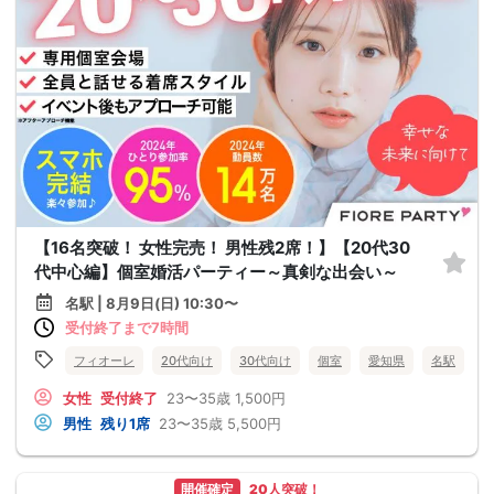
【16名突破！ 女性完売！ 男性残2席！】【20代30
代中心編】個室婚活パーティー～真剣な出会い～
名駅 | 8月9日(日) 10:30〜
受付終了まで7時間
フィオーレ
20代向け
30代向け
個室
愛知県
名駅
女性
受付終了
23〜35歳
1,500円
男性
残り1席
23〜35歳
5,500円
開催確定
20人突破！