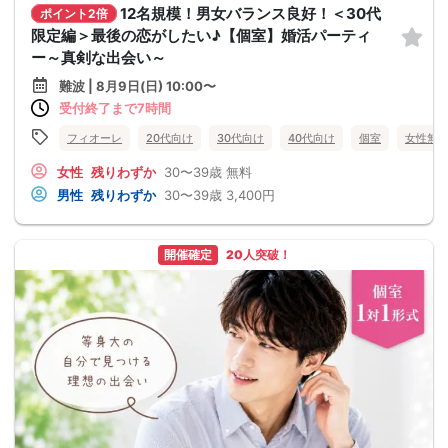
12名規模！男女バランス良好！＜30代
ポイント2倍
限定編＞最後の恋がしたい♪【個室】婚活パーティ
ー～真剣な出会い～
難波 | 8月9日(日) 10:00〜
受付終了まで7時間
フィオーレ
20代向け
30代向け
40代向け
個室
女性無
女性
残りわずか
30〜39歳
無料
男性
残りわずか
30〜39歳
3,400円
開催確定
20人突破！