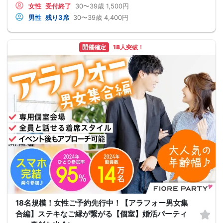
女性
受付終了
30〜39歳
1,500円
男性
残り3席
30〜39歳
4,400円
開催確定
18人突破！
18名規模！女性ご予約先行中！【アラフォー男女集
合編】ステキなご縁が繋がる【個室】婚活パーティ