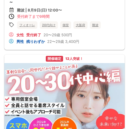
～
難波 | 8月9日(日) 12:00〜
受付終了まで9時間
フィオーレ
20代向け
個室
大阪府
難波
女性
受付終了
20〜29歳
500円
男性
残りわずか
22〜29歳
3,400円
開催確定
12人突破！