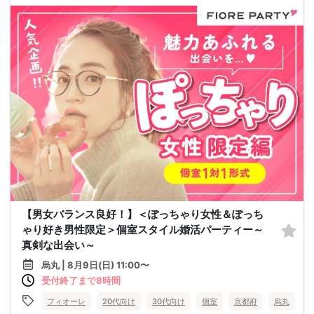
【男女バランス良好！】＜ぽっちゃり女性＆ぽっち
ゃり好き男性限定＞個室スタイル婚活パーティー～
真剣な出会い～
烏丸 | 8月9日(日) 11:00〜
受付終了まで8時間
フィオーレ
20代向け
30代向け
個室
京都府
烏丸