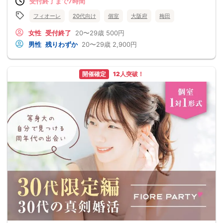
受付終了まで7時間
フィオーレ
20代向け
個室
大阪府
梅田
女性
受付終了
20〜29歳
500円
男性
残りわずか
20〜29歳
2,900円
開催確定
12人突破！