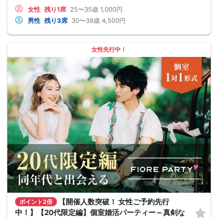
女性
残り1席
25〜35歳
1,000円
男性
残り3席
30〜39歳
4,500円
女性先行中！
【開催人数突破！ 女性ご予約先行
ポイント2倍
中！】【20代限定編】個室婚活パーティー～真剣な