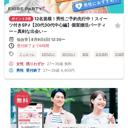
12名規模！男性ご予約先行中！スイー
ポイント2倍
ツ付きSP♪【20代30代中心編】個室婚活パーティ
ー～真剣な出会い～
仙台市 | 8月9日(日) 12:30〜
受付終了まで9時間
フィオーレ
20代向け
30代向け
個室
女性無料
宮城県
女性
残りわずか
27〜39歳
無料
男性
受付終了
27〜39歳
4,400円