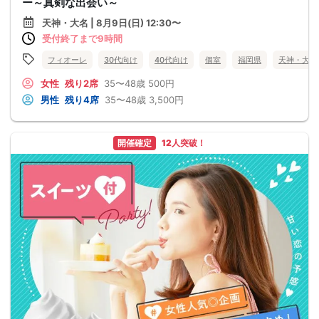
ー～真剣な出会い～
天神・大名 | 8月9日(日) 12:30〜
受付終了まで9時間
フィオーレ
30代向け
40代向け
個室
福岡県
天神・大名
女性
残り2席
35〜48歳
500円
男性
残り4席
35〜48歳
3,500円
開催確定
12人突破！