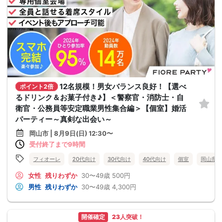
12名規模！男女バランス良好！【選べ
ポイント2倍
るドリンク＆お菓子付き♪】＜警察官・消防士・自
衛官・公務員等安定職業男性集合編＞【個室】婚活
パーティー～真剣な出会い～
岡山市 | 8月9日(日) 12:30〜
受付終了まで9時間
フィオーレ
20代向け
30代向け
40代向け
個室
岡山県
女性
残りわずか
30〜49歳
500円
男性
残りわずか
30〜49歳
4,300円
開催確定
23人突破！