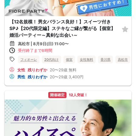
【12名規模！ 男女バランス良好！】スイーツ付き
SP♪【20代限定編】ステキなご縁が繋がる【個室】
婚活パーティー～真剣な出会い～
高松市 | 8月9日(日) 11:00〜
受付終了まで8時間
フィオーレ
20代向け
個室
女性無料
香川県
高松市
女性
残りわずか
20〜29歳
無料
男性
残りわずか
20〜29歳
3,400円
開催確定
12人突破！