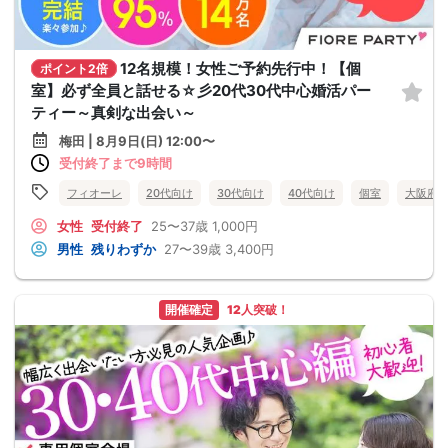
12名規模！女性ご予約先行中！【個
ポイント2倍
室】必ず全員と話せる☆彡20代30代中心婚活パー
ティー～真剣な出会い～
梅田 | 8月9日(日) 12:00〜
受付終了まで9時間
フィオーレ
20代向け
30代向け
40代向け
個室
大阪府
女性
受付終了
25〜37歳
1,000円
男性
残りわずか
27〜39歳
3,400円
開催確定
12人突破！