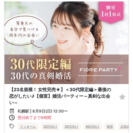
【23名規模！ 女性完売★】＜30代限定編＞最後の
恋がしたい♪【個室】婚活パーティー～真剣な出会
い～
札幌駅 | 8月9日(日) 12:30〜
受付終了まで9時間
フィオーレ
20代向け
30代向け
40代向け
個室
北海道