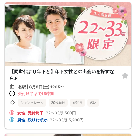
【同世代より年下と】年下女性との出会いを探すな
ら♪
名駅 | 8月8日(土) 12:15〜
受付終了まで15時間
シャンクレール
20代向け
愛知県
名駅
女性
受付終了
22〜33歳
500円
男性
残りわずか
22〜33歳
5,900円