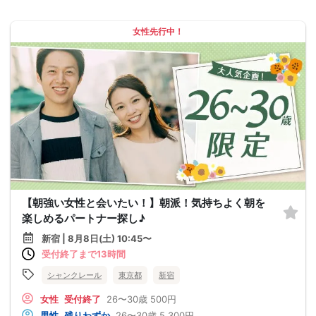
女性先行中！
【朝強い女性と会いたい！】朝派！気持ちよく朝を
楽しめるパートナー探し♪
新宿 | 8月8日(土) 10:45〜
受付終了まで13時間
シャンクレール
東京都
新宿
女性
受付終了
26〜30歳
500円
男性
残りわずか
26〜30歳
5,300円