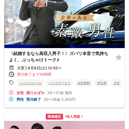
〈結婚するなら高収入男子！〉ズバリ本音で気持ち
よく、ぶっちゃけトーク♪
大宮 | 8月8日(土) 12:55〜
受付終了まで16時間
シャンクレール
ハイステータス
女性無料
埼玉県
大宮
女性
残りわずか
28〜37歳
無料
男性
受付終了
30〜38歳
5,900円
開催確定
10人突破！