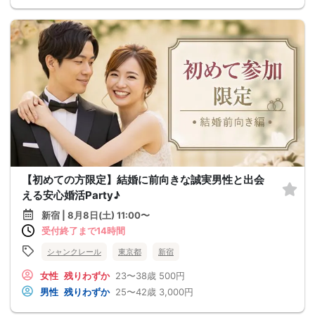
【初めての方限定】結婚に前向きな誠実男性と出会
える安心婚活Party♪
新宿 | 8月8日(土) 11:00〜
受付終了まで14時間
シャンクレール
東京都
新宿
女性
残りわずか
23〜38歳
500円
男性
残りわずか
25〜42歳
3,000円