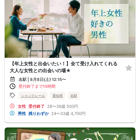
【年上女性と出会いたい！】全て受け入れてくれる
大人な女性との出会いの場★
名駅 | 8月8日(土) 12:15〜
受付終了まで15時間
シャンクレール
愛知県
名駅
女性
受付終了
28〜39歳
500円
男性
残りわずか
24〜33歳
4,700円