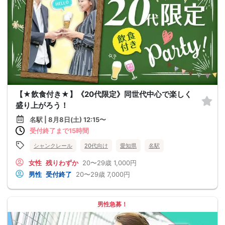
【★飲食付き★】《20代限定》同世代中心で楽しく
盛り上がろう！
名駅 | 8月8日(土) 12:15〜
受付終了まで15時間
シャンクレール
20代向け
愛知県
名駅
女性
残りわずか
20〜29歳
1,000円
男性
受付終了
20〜29歳
7,000円
男性急募！