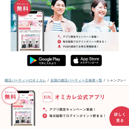
婚活パーティーのオミカレ
全国の婚活パーティー主催者一覧
シャンクレー