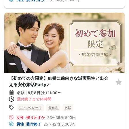
【初めての方限定】結婚に前向きな誠実男性と出会
える安心婚活Party♪
名駅 | 8月8日(土) 11:00〜
受付終了まで14時間
シャンクレール
愛知県
名駅
女性
残りわずか
23〜38歳
500円
男性
受付終了
25〜42歳
3,000円