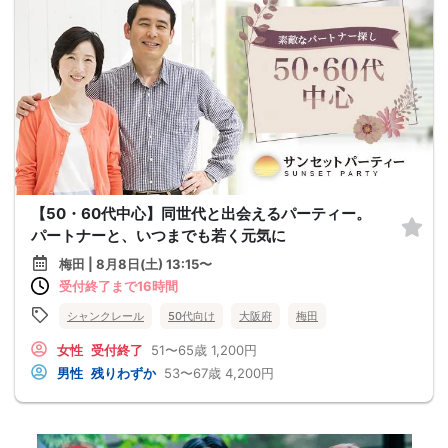
【50・60代中心】同世代と出会えるパーティー。
パートナーと、いつまでも若く元気に
梅田 | 8月8日(土) 13:15〜
受付終了まで16時間
シャンクレール
50代向け
大阪府
梅田
女性
受付終了
51〜65歳
1,200円
男性
残りわずか
53〜67歳
4,200円