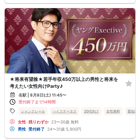
★将来有望株★若手年収450万以上の男性と将来を
考えたい女性向けParty♪
名駅 | 8月8日(土) 11:45〜
受付終了まで14時間
シャンクレール
ハイステータス
20代向け
女性無料
愛知県
女性
残りわずか
23〜30歳
無料
男性
受付終了
24〜31歳
5,900円