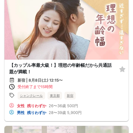
【カップル率最大級！】理想の年齢幅だから共通話
題が満載！
新宿 | 8月8日(土) 12:15〜
受付終了まで15時間
シャンクレール
東京都
新宿
女性
残りわずか
26〜36歳
500円
男性
残りわずか
28〜39歳
5,900円