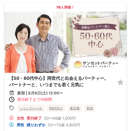
18人突破！
【50・60代中心】同世代と出会えるパーティー。
パートナーと、いつまでも若く元気に
新宿 | 8月8日(土) 12:00〜
受付終了まで15時間
シャンクレール
50代向け
東京都
新宿
女性
受付終了
50〜69歳
1,000円
男性
残りわずか
52〜73歳
4,800円