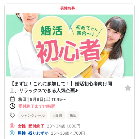
男性急募！
【まずは！これに参加して！】婚活初心者向け同
士、リラックスできる人気企画♪
梅田 | 8月8日(土) 11:45〜
受付終了まで14時間
シャンクレール
大阪府
梅田
女性
受付終了
23〜34歳
1,000円
男性
残りわずか
25〜36歳
4,700円