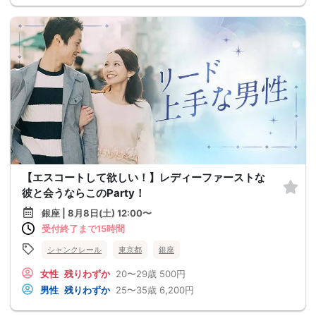
【エスコートして欲しい！】レディーファーストな
彼と会うならこのParty！
銀座 | 8月8日(土) 12:00〜
受付終了まで15時間
シャンクレール
東京都
銀座
女性
残りわずか
20〜29歳
500円
男性
残りわずか
25〜35歳
6,200円