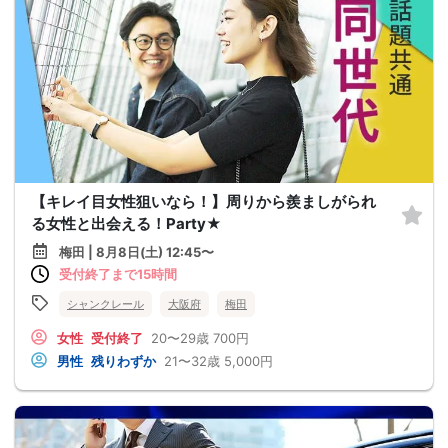
【キレイ目女性狙いなら！】周りから羨ましがられ
る女性と出会える！Party★
梅田 | 8月8日(土) 12:45〜
受付終了まで15時間
シャンクレール
大阪府
梅田
女性
受付終了
20〜29歳
700円
男性
残りわずか
21〜32歳
5,000円