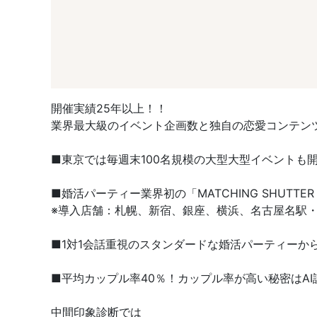
開催実績25年以上！！
業界最大級のイベント企画数と独自の恋愛コンテン
■東京では毎週末100名規模の大型大型イベントも
■婚活パーティー業界初の「MATCHING SHUT
※導入店舗：札幌、新宿、銀座、横浜、名古屋名駅・
■1対1会話重視のスタンダードな婚活パーティーか
■平均カップル率40％！カップル率が高い秘密はAI
中間印象診断では