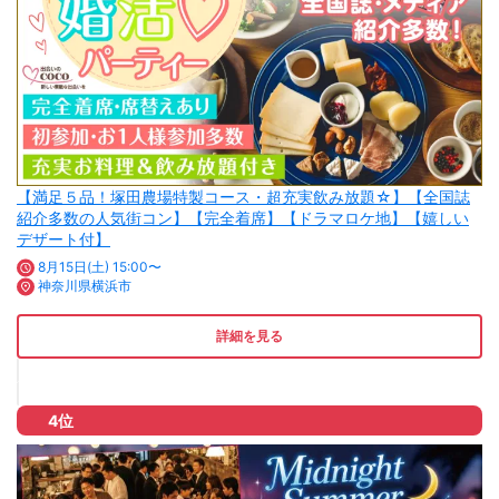
【満足５品！塚田農場特製コース・超充実飲み放題☆】【全国誌
紹介多数の人気街コン】【完全着席】【ドラマロケ地】【嬉しい
デザート付】
8月15日(土) 15:00〜
神奈川県横浜市
詳細を見る
4位