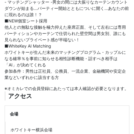
- マッチングシャッター -男女の間には大振りなカーテンカウント
ダウンが始まる…パーティー開始とともについに開く…あなたの前
に現れるのは誰！？
■NEW個室シート採用
他人との無駄な接触を極力抑えた座席正面、そして左右には専用
パーティションやカーテンで仕切られた壁空間は男女別、誰にも
見られないプライベート感が半端ない！
■WhiteKey AI Matching
ホワイトキーが生んだ未来のマッチングプログラム・カップルに
なる確率％を事前に知らせる相性診断機能・話すべき相手は
「AI」が決めてくれる
参加条件：男性は正社員、公務員、一流企業、金融機関や安定企
業などいずれかに該当する方
※オミカレでの会員登録にあたっては本人確認が必要となります。
アクセス
会場
ホワイトキー横浜会場