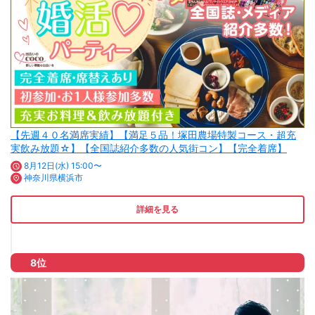
【先週４０名満席実績】【満足５品！塚田農場特製コース・超充
実飲み放題☆】【全国誌紹介多数の人気街コン】【完全着席】
8月12日(水) 15:00〜
神奈川県横浜市
詳細を見る
8位