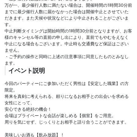
万が一、最少催行人数に満たない場合は、開催時間の1時間30分前
までに最少催行人数に届かなかった場合は開催中止とさせていた
だきます。また天候や状況などにより中止されることがございま
す。
中止判断タイミングは開始時間の1時間30分前となりますが、お客
様のキャンセル等の直前の申し出により、直前でもやむをえなく
中止になる場合もございます。中止時も交通費など保証はござい
ません。
・ご予約の操作と同時に上述の注意事項に同意したものとみなし
ます。
イベント説明
今回のパーティーにご参加いただく男性は【安定した職業】の方
限定。
将来を真剣に考えられる、頼りになるお相手との出会いを求める
女性にとって、
安心できる絶好の機会！
会場はプライベートな会話が楽しめる【個室】をご用意。
周りを気にせず、じっくりとお相手と語り合うことができます。
美味しいお酒も【飲み放題】！