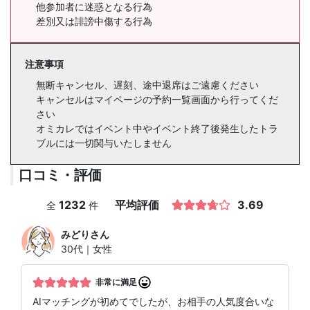
他参加者に迷惑となる行為
差別又は誹謗中傷する行為
注意事項
無断キャンセル、遅刻、途中退席はご遠慮ください
キャンセルはマイページの予約一覧画面から行ってくだ
さい
オミカレではイベント中やイベント終了後発生したトラ
ブルには一切関与いたしません
口コミ・評価
1232
平均評価
3.69
全
件
みどり
さん
30代｜女性
非常に満足
AIマッチングが初めてでしたが、お相手の人気度合いな