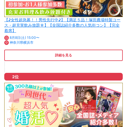
【♪女性超急募！！男性先行中♪】【満足５品！塚田農場特製コー
ス・超充実飲み放題☆】【全国誌紹介多数の人気街コン】【完全
着席】
8月8日(土) 15:00〜
神奈川県横浜市
詳細を見る
2位