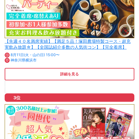
【先週４０名満席実績】【満足５品！塚田農場特製コース・超充
実飲み放題☆】【全国誌紹介多数の人気街コン】【完全着席】
8月11日(火・山の日) 15:00〜
神奈川県横浜市
詳細を見る
3位