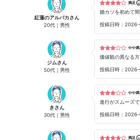
満足
婚カツを初めて間
紅蓮のアルパカ
さん
投稿日時：2026
20代｜男性
やや満
価値観の異なる方
ジム
さん
投稿日時：2026
50代｜男性
やや満
進行がスムーズで
き
さん
投稿日時：2026
30代｜男性
満足