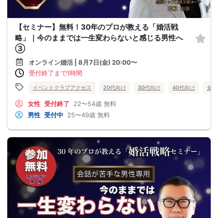
【セミナー】無料！30年のプロが教える「婚活戦
略」｜今のままでは一生変わらないと感じる男性へ
③
オンライン婚活 | 8月7日(金) 20:00〜
受付終了まで1時間
イベントクラブアクセス
20代向け
30代向け
40代向け
女性
女性
受付終了
22〜54歳
無料
男性
受付中
25〜49歳
無料