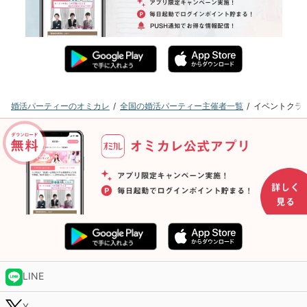
婚活パーティーのオミカレ
全国の婚活パーティー主催者一覧
イベントクラ
LINE
X