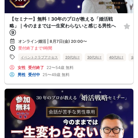
【セミナー】無料！30年のプロが教える「婚活戦
略」｜今のままでは一生変わらないと感じる男性へ
⑨
オンライン婚活 | 8月7日(金) 20:00〜
受付終了まで1時間
イベントクラブアクセス
20代向け
30代向け
40代向け
女性
女性
受付終了
22〜54歳
無料
男性
受付中
25〜49歳
無料