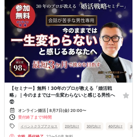
【セミナー】無料！30年のプロが教える「婚活戦
略」｜今のままでは一生変わらないと感じる男性へ
⑫
オンライン婚活 | 8月7日(金) 20:00〜
受付終了まで1時間
イベントクラブアクセス
20代向け
30代向け
40代向け
女性
女性
受付終了
22〜54歳
無料