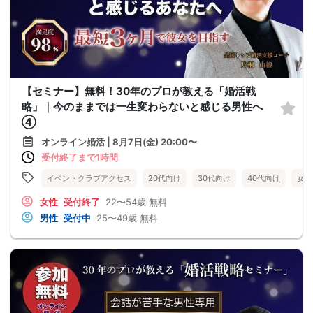
【セミナー】無料！30年のプロが教える「婚活戦
略」｜今のままでは一生変わらないと感じる男性へ
④
オンライン婚活 | 8月7日(金) 20:00〜
受付終了まで1時間
イベントクラブアクセス
20代向け
30代向け
40代向け
女性
女性
受付終了
22〜54歳
無料
男性
受付中
25〜49歳
無料