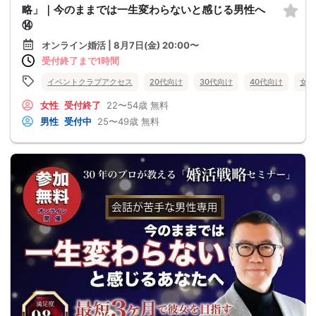
略」｜今のままでは一生変わらないと感じる男性へ
⑭
オンライン婚活 | 8月7日(金) 20:00〜
受付終了まで1時間
イベントクラブアクセス
20代向け
30代向け
40代向け
女性
女性
受付終了
22〜54歳
無料
男性
受付中
25〜49歳
無料