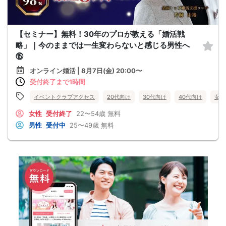
【セミナー】無料！30年のプロが教える「婚活戦
略」｜今のままでは一生変わらないと感じる男性へ
⑮
オンライン婚活 | 8月7日(金) 20:00〜
受付終了まで1時間
イベントクラブアクセス
20代向け
30代向け
40代向け
女性
女性
受付終了
22〜54歳
無料
男性
受付中
25〜49歳
無料