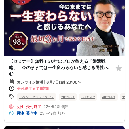
【セミナー】無料！30年のプロが教える「婚活戦
略」｜今のままでは一生変わらないと感じる男性へ
⑪
オンライン婚活 | 8月7日(金) 20:00〜
受付終了まで1時間
イベントクラブアクセス
20代向け
30代向け
40代向け
女性
女性
受付終了
22〜54歳
無料
男性
受付中
25〜49歳
無料