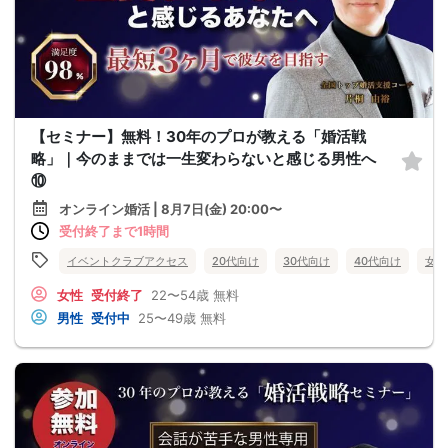
【セミナー】無料！30年のプロが教える「婚活戦
略」｜今のままでは一生変わらないと感じる男性へ
⑩
オンライン婚活 | 8月7日(金) 20:00〜
受付終了まで1時間
イベントクラブアクセス
20代向け
30代向け
40代向け
女性
女性
受付終了
22〜54歳
無料
男性
受付中
25〜49歳
無料