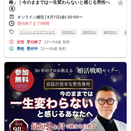
略」｜今のままでは一生変わらないと感じる男性へ
⑧
オンライン婚活 | 8月7日(金) 20:00〜
受付終了まで1時間
イベントクラブアクセス
20代向け
30代向け
40代向け
女性
女性
受付終了
22〜54歳
無料
男性
受付中
25〜49歳
無料