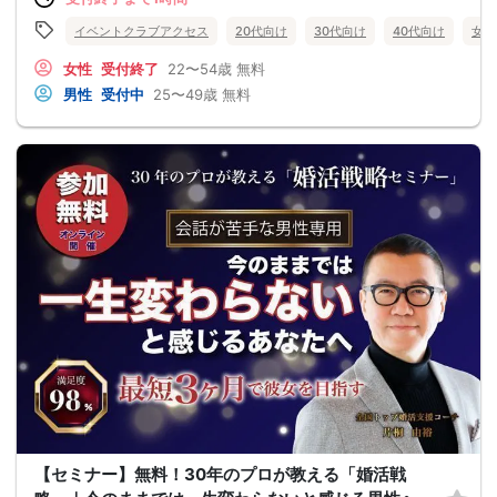
イベントクラブアクセス
20代向け
30代向け
40代向け
女性
女性
受付終了
22〜54歳
無料
男性
受付中
25〜49歳
無料
【セミナー】無料！30年のプロが教える「婚活戦