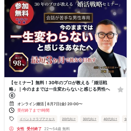
【セミナー】無料！30年のプロが教える「婚活戦
略」｜今のままでは一生変わらないと感じる男性へ
⑥
オンライン婚活 | 8月7日(金) 20:00〜
受付終了まで1時間
イベントクラブアクセス
20代向け
30代向け
40代向け
女性
女性
受付終了
22〜54歳
無料