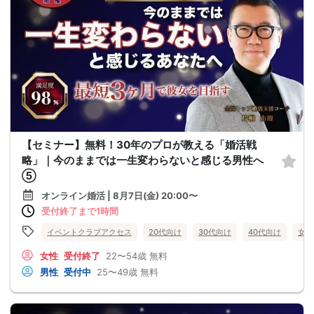
【セミナー】無料！30年のプロが教える「婚活戦
略」｜今のままでは一生変わらないと感じる男性へ
⑤
オンライン婚活 | 8月7日(金) 20:00〜
受付終了まで1時間
イベントクラブアクセス
20代向け
30代向け
40代向け
女性
女性
受付終了
22〜54歳
無料
男性
受付中
25〜49歳
無料