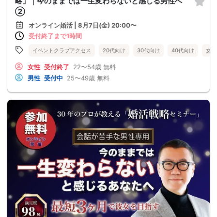
略」｜今のままでは一生変わらないと感じる男性へ
②
オンライン婚活 | 8月7日(金) 20:00〜
受付終了まで1時間
イベントクラブアクセス
20代向け
30代向け
40代向け
女性
女性
受付終了
22〜54歳
無料
男性
受付中
25〜49歳
無料