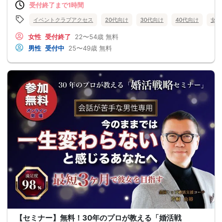
受付終了まで1時間
イベントクラブアクセス
20代向け
30代向け
40代向け
女性
女性
受付終了
22〜54歳
無料
男性
受付中
25〜49歳
無料
【セミナー】無料！30年のプロが教える「婚活戦