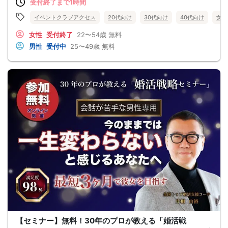
受付終了まで1時間
イベントクラブアクセス
20代向け
30代向け
40代向け
女性
女性
受付終了
22〜54歳
無料
男性
受付中
25〜49歳
無料
【セミナー】無料！30年のプロが教える「婚活戦