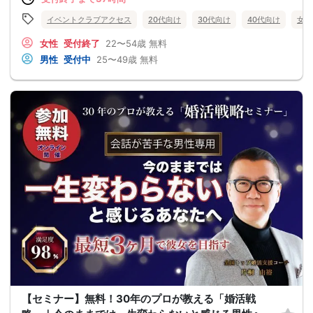
イベントクラブアクセス
20代向け
30代向け
40代向け
女性
女性
受付終了
22〜54歳
無料
男性
受付中
25〜49歳
無料
【セミナー】無料！30年のプロが教える「婚活戦