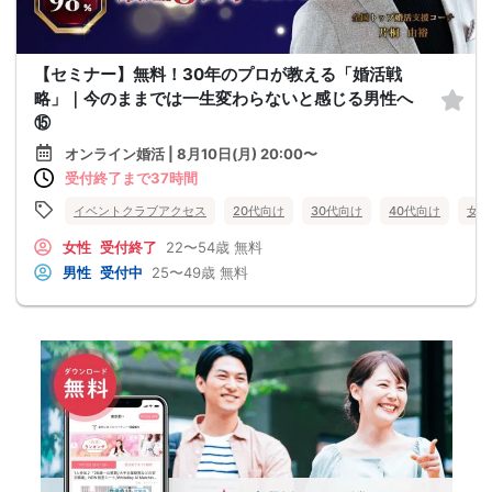
【セミナー】無料！30年のプロが教える「婚活戦
略」｜今のままでは一生変わらないと感じる男性へ
⑮
オンライン婚活 | 8月10日(月) 20:00〜
受付終了まで37時間
イベントクラブアクセス
20代向け
30代向け
40代向け
女性
女性
受付終了
22〜54歳
無料
男性
受付中
25〜49歳
無料