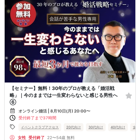
【セミナー】無料！30年のプロが教える「婚活戦
略」｜今のままでは一生変わらないと感じる男性へ
⑥
オンライン婚活 | 8月10日(月) 20:00〜
受付終了まで37時間
イベントクラブアクセス
20代向け
30代向け
40代向け
女性
女性
受付終了
22〜54歳
無料