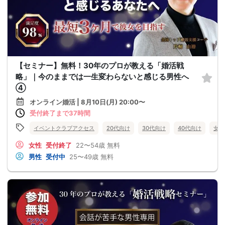
【セミナー】無料！30年のプロが教える「婚活戦
略」｜今のままでは一生変わらないと感じる男性へ
④
オンライン婚活 | 8月10日(月) 20:00〜
受付終了まで37時間
イベントクラブアクセス
20代向け
30代向け
40代向け
女性
女性
受付終了
22〜54歳
無料
男性
受付中
25〜49歳
無料