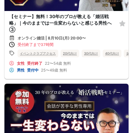
【セミナー】無料！30年のプロが教える「婚活戦
略」｜今のままでは一生変わらないと感じる男性へ
③
オンライン婚活 | 8月10日(月) 20:00〜
受付終了まで37時間
イベントクラブアクセス
20代向け
30代向け
40代向け
女性
女性
受付終了
22〜54歳
無料
男性
受付中
25〜49歳
無料