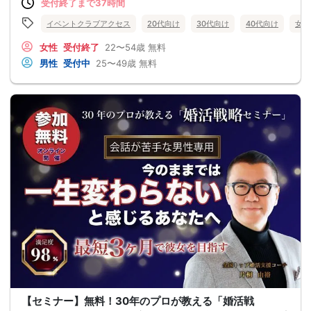
受付終了まで37時間
イベントクラブアクセス
20代向け
30代向け
40代向け
女性
女性
受付終了
22〜54歳
無料
男性
受付中
25〜49歳
無料
【セミナー】無料！30年のプロが教える「婚活戦