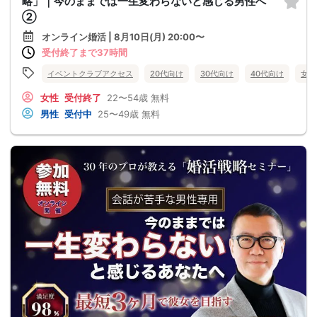
略」｜今のままでは一生変わらないと感じる男性へ
②
オンライン婚活 | 8月10日(月) 20:00〜
受付終了まで37時間
イベントクラブアクセス
20代向け
30代向け
40代向け
女性
女性
受付終了
22〜54歳
無料
男性
受付中
25〜49歳
無料