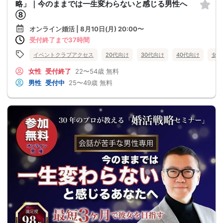
略」｜今のままでは一生変わらないと感じる男性へ
⑧
オンライン婚活 | 8月10日(月) 20:00〜
受付終了まで37時間
イベントクラブアクセス
20代向け
30代向け
40代向け
女性
女性
受付終了
22〜54歳
無料
男性
受付中
25〜49歳
無料