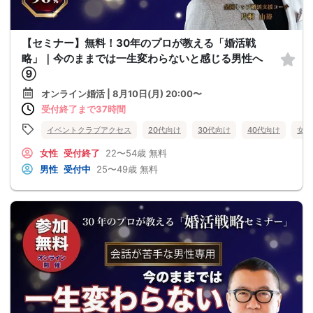
【セミナー】無料！30年のプロが教える「婚活戦
略」｜今のままでは一生変わらないと感じる男性へ
⑨
オンライン婚活 | 8月10日(月) 20:00〜
受付終了まで37時間
イベントクラブアクセス
20代向け
30代向け
40代向け
女性
女性
受付終了
22〜54歳
無料
男性
受付中
25〜49歳
無料