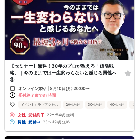
【セミナー】無料！30年のプロが教える「婚活戦
略」｜今のままでは一生変わらないと感じる男性へ
⑪
オンライン婚活 | 8月10日(月) 20:00〜
受付終了まで37時間
イベントクラブアクセス
20代向け
30代向け
40代向け
女性
女性
受付終了
22〜54歳
無料
男性
受付中
25〜49歳
無料