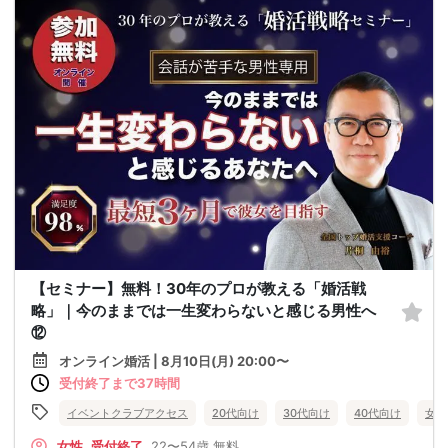
【セミナー】無料！30年のプロが教える「婚活戦
略」｜今のままでは一生変わらないと感じる男性へ
⑫
オンライン婚活 | 8月10日(月) 20:00〜
受付終了まで37時間
イベントクラブアクセス
20代向け
30代向け
40代向け
女性
女性
受付終了
22〜54歳
無料