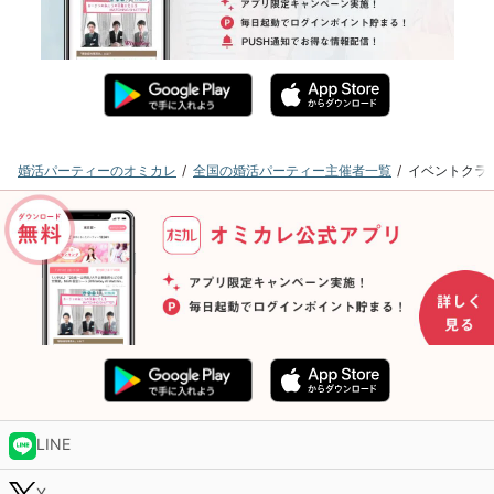
婚活パーティーのオミカレ
全国の婚活パーティー主催者一覧
イベントクラ
LINE
X