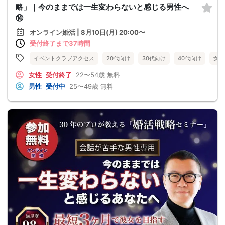
略」｜今のままでは一生変わらないと感じる男性へ
⑭
オンライン婚活 | 8月10日(月) 20:00〜
受付終了まで37時間
イベントクラブアクセス
20代向け
30代向け
40代向け
女性
女性
受付終了
22〜54歳
無料
男性
受付中
25〜49歳
無料