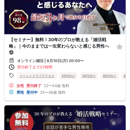
【セミナー】無料！30年のプロが教える「婚活戦
略」｜今のままでは一生変わらないと感じる男性へ
⑩
オンライン婚活 | 8月10日(月) 20:00〜
受付終了まで37時間
イベントクラブアクセス
20代向け
30代向け
40代向け
女性
女性
受付終了
22〜54歳
無料
男性
受付中
25〜49歳
無料