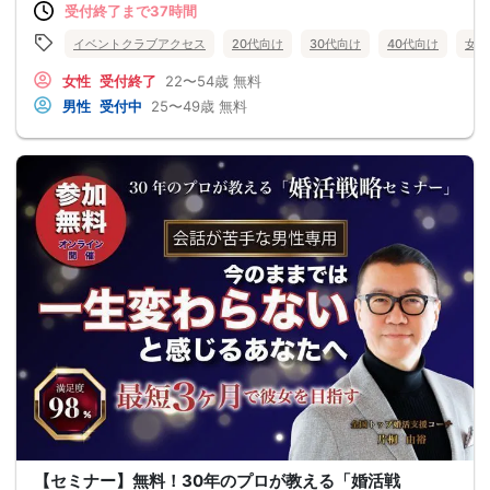
受付終了まで37時間
イベントクラブアクセス
20代向け
30代向け
40代向け
女性
女性
受付終了
22〜54歳
無料
男性
受付中
25〜49歳
無料
【セミナー】無料！30年のプロが教える「婚活戦