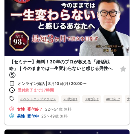
【セミナー】無料！30年のプロが教える「婚活戦
略」｜今のままでは一生変わらないと感じる男性へ
⑤
オンライン婚活 | 8月10日(月) 20:00〜
受付終了まで37時間
イベントクラブアクセス
20代向け
30代向け
40代向け
女性
女性
受付終了
22〜54歳
無料
男性
受付中
25〜49歳
無料