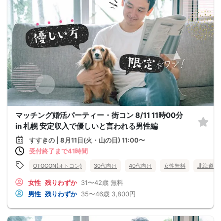
マッチング婚活パーティー・街コン 8/11 11時00分
in 札幌 安定収入で優しいと言われる男性編
すすきの | 8月11日(火・山の日) 11:00〜
受付終了まで41時間
OTOCON(オトコン)
30代向け
40代向け
女性無料
北海道
女性
残りわずか
31〜42歳
無料
男性
残りわずか
35〜46歳
3,800円