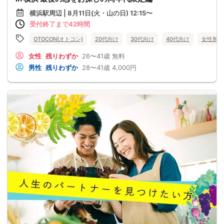
横浜駅周辺 | 8月11日(火・山の日) 12:15〜
受付終了まで42時間
OTOCON(オトコン)
20代向け
30代向け
40代向け
女性無料
女性
残りわずか
26〜41歳
無料
男性
残りわずか
28〜41歳
4,000円