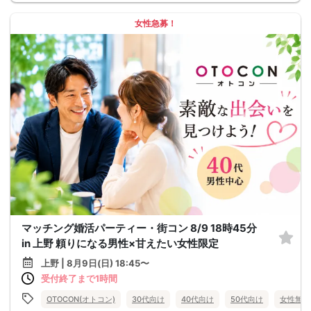
女性急募！
マッチング婚活パーティー・街コン 8/9 18時45分
in 上野 頼りになる男性×甘えたい女性限定
上野 | 8月9日(日) 18:45〜
受付終了まで1時間
OTOCON(オトコン)
30代向け
40代向け
50代向け
女性無料