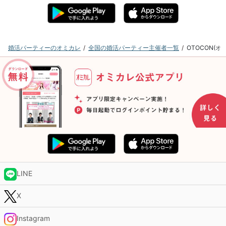
婚活パーティーのオミカレ
全国の婚活パーティー主催者一覧
OTOCON(
LINE
X
Instagram