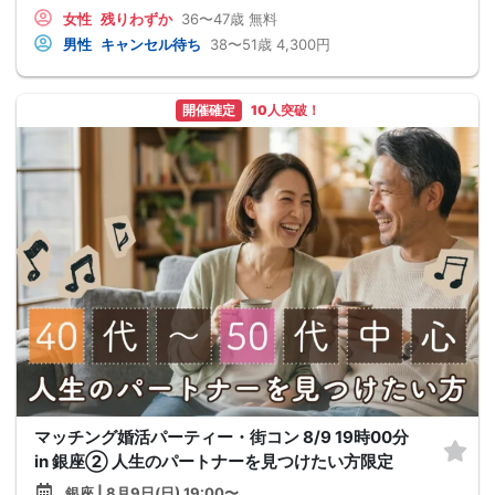
女性
残りわずか
36〜47歳
無料
男性
キャンセル待ち
38〜51歳
4,300円
開催確定
10人突破！
マッチング婚活パーティー・街コン 8/9 19時00分
in 銀座② 人生のパートナーを見つけたい方限定
銀座 | 8月9日(日) 19:00〜