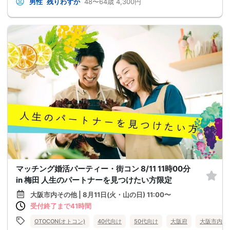
男性
残りわずか
48〜64歳
4,300円
マッチング婚活パーティー・街コン 8/11 11時00分
in 梅田 人生のパートナーを見つけたい方限定
大阪市内その他 | 8月11日(火・山の日) 11:00〜
受付終了まで41時間
OTOCON(オトコン)
40代向け
50代向け
大阪府
大阪市内そ