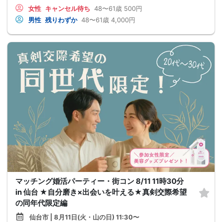
女性
キャンセル待ち
48〜61歳
500円
男性
残りわずか
48〜61歳
4,000円
マッチング婚活パーティー・街コン 8/11 11時30分
in 仙台 ★自分磨き×出会いを叶える★真剣交際希望
の同年代限定編
仙台市 | 8月11日(火・山の日) 11:30〜