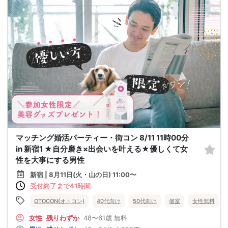
マッチング婚活パーティー・街コン 8/11 11時00分
in 新宿1 ★自分磨き×出会いを叶える★優しくて女
性を大事にする男性
新宿 | 8月11日(火・山の日) 11:00〜
受付終了まで41時間
OTOCON(オトコン)
40代向け
50代向け
個室
女性無料
女性
残りわずか
48〜61歳
無料