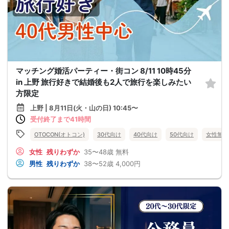
マッチング婚活パーティー・街コン 8/11 10時45分
in 上野 旅行好きで結婚後も2人で旅行を楽しみたい
方限定
上野 | 8月11日(火・山の日) 10:45〜
受付終了まで41時間
OTOCON(オトコン)
30代向け
40代向け
50代向け
女性無料
女性
残りわずか
35〜48歳
無料
男性
残りわずか
38〜52歳
4,000円