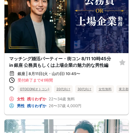
マッチング婚活パーティー・街コン 8/11 10時45分
in 銀座 公務員もしくは上場企業の魅力的な男性編
銀座 | 8月11日(火・山の日) 10:45〜
受付終了まで41時間
OTOCON(オトコン)
20代向け
30代向け
女性無料
東京都
女性
残りわずか
22〜34歳
無料
男性
残りわずか
26〜37歳
4,000円