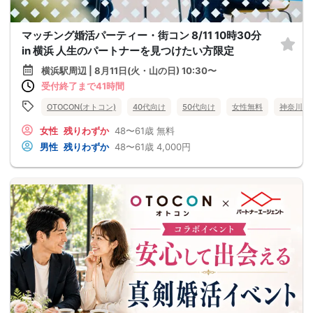
マッチング婚活パーティー・街コン 8/11 10時30分
in 横浜 人生のパートナーを見つけたい方限定
横浜駅周辺 | 8月11日(火・山の日) 10:30〜
受付終了まで41時間
OTOCON(オトコン)
40代向け
50代向け
女性無料
神奈川県
女性
残りわずか
48〜61歳
無料
男性
残りわずか
48〜61歳
4,000円