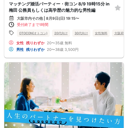
マッチング婚活パーティー・街コン 8/9 19時15分 in
梅田 公務員もしくは高学歴の魅力的な男性編
大阪市内その他 | 8月9日(日) 19:15〜
受付終了まで1時間
OTOCON(オトコン)
20代向け
30代向け
女性無料
大阪府
女性
残りわずか
20〜35歳
無料
男性
残りわずか
20〜38歳
3,500円