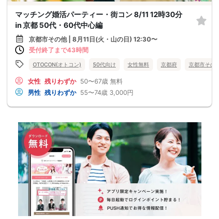
マッチング婚活パーティー・街コン 8/11 12時30分
in 京都 50代・60代中心編
京都市その他 | 8月11日(火・山の日) 12:30〜
受付終了まで43時間
OTOCON(オトコン)
50代向け
女性無料
京都府
京都市その
女性
残りわずか
50〜67歳
無料
男性
残りわずか
55〜74歳
3,000円