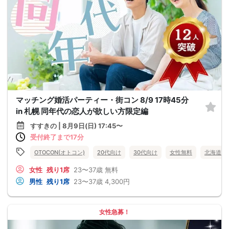
マッチング婚活パーティー・街コン 8/9 17時45分
in 札幌 同年代の恋人が欲しい方限定編
すすきの | 8月9日(日) 17:45〜
受付終了まで17分
OTOCON(オトコン)
20代向け
30代向け
女性無料
北海道
女性
残り1席
23〜37歳
無料
男性
残り1席
23〜37歳
4,300円
女性急募！