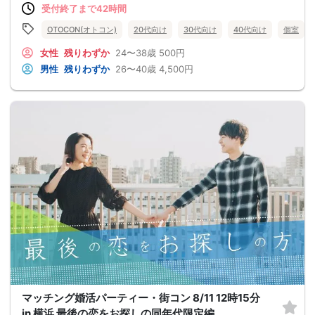
受付終了まで42時間
OTOCON(オトコン)
20代向け
30代向け
40代向け
個室
女性
残りわずか
24〜38歳
500円
男性
残りわずか
26〜40歳
4,500円
マッチング婚活パーティー・街コン 8/11 12時15分
in 横浜 最後の恋をお探しの同年代限定編