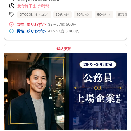
受付終了まで1時間
OTOCON(オトコン)
30代向け
40代向け
50代向け
東京都
女性
残りわずか
38〜57歳
500円
男性
残りわずか
41〜57歳
3,800円
12人突破！