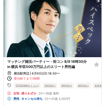
マッチング婚活パーティー・街コン 8/9 18時30分
in 横浜 年収500万円以上のエリート男性編
横浜駅周辺 | 8月9日(日) 18:30〜
受付終了まで1時間
OTOCON(オトコン)
20代向け
30代向け
40代向け
女性無料
女性
残りわずか
20〜38歳
無料
男性
キャンセル待ち
25〜41歳
4,000円