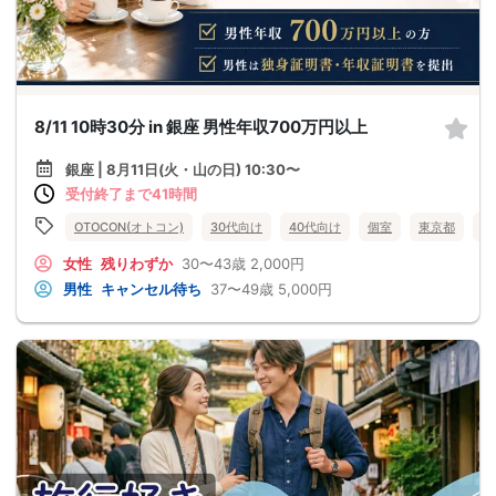
8/11 10時30分 in 銀座 男性年収700万円以上
銀座 | 8月11日(火・山の日) 10:30〜
受付終了まで41時間
OTOCON(オトコン)
30代向け
40代向け
個室
東京都
銀
女性
残りわずか
30〜43歳
2,000円
男性
キャンセル待ち
37〜49歳
5,000円