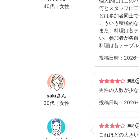
個人的にはこのパ
40代｜女性
何とスタッフに二
どは参加者同士で
こういう積極的な
また、料理は各テ
い、参加者が各自
料理は各テーブル
投稿日時：2026-0
満足
男性の人数が少な
saki
さん
投稿日時：2026-0
30代｜女性
満足
これほどの大き