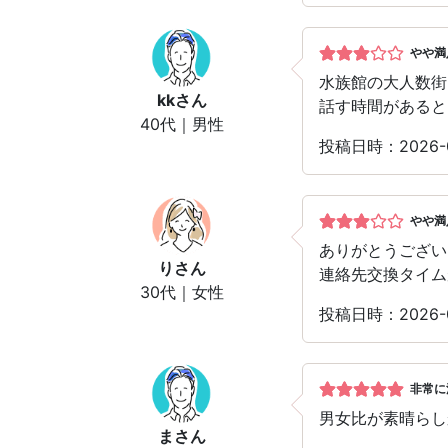
やや満
水族館の大人数街
kk
さん
話す時間があると
40代｜男性
投稿日時：2026-0
やや満
ありがとうござい
り
さん
連絡先交換タイム
30代｜女性
投稿日時：2026-0
非常に
男女比が素晴らし
ま
さん