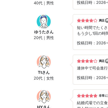
投稿日時：2026-0
40代｜男性
満足
短い時間でたくさ
ゆうた
さん
もう少し1回の時
20代｜男性
投稿日時：2026-0
満足
連休中で司会進行
Tt
さん
投稿日時：2026-0
20代｜女性
非常に
結婚式場での立食
HY
さん