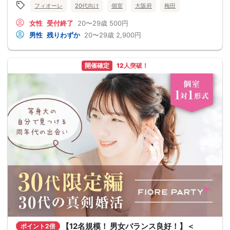
フィオーレ
20代向け
個室
大阪府
梅田
女性
受付終了
20〜29歳
500円
男性
残りわずか
20〜29歳
2,900円
開催確定
12人突破！
【12名規模！ 男女バランス良好！】＜
ポイント2倍