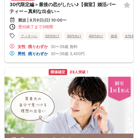
30代限定編＞最後の恋がしたい♪【個室】婚活パー
ティー～真剣な出会い～
難波 | 8月9日(日) 10:00〜
受付終了まで3時間
フィオーレ
20代向け
30代向け
40代向け
個室
女性無
女性
残りわずか
30〜39歳
無料
男性
残りわずか
30〜39歳
3,400円
開催確定
23人突破！