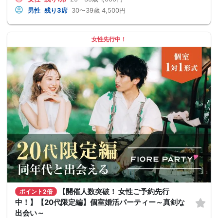
男性
残り3席
30〜39歳
4,500円
女性先行中！
【開催人数突破！ 女性ご予約先行
ポイント2倍
中！】【20代限定編】個室婚活パーティー～真剣な
出会い～