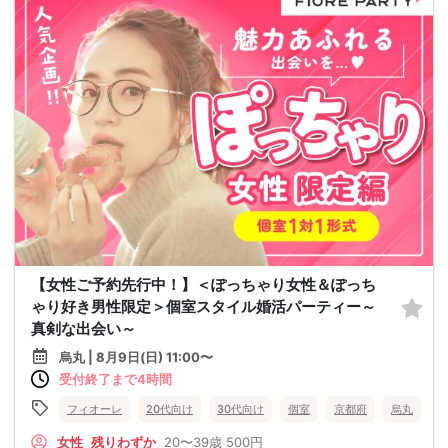
【女性ご予約先行中！】＜ぽっちゃり女性＆ぽっち
ゃり好き男性限定＞個室スタイル婚活パーティー～
真剣な出会い～
烏丸 | 8月9日(日) 11:00〜
受付終了まで4時間
フィオーレ
20代向け
30代向け
個室
京都府
烏丸
女性
残りわずか
20〜39歳
500円