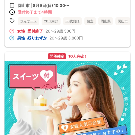
岡山市 | 8月9日(日) 10:30〜
受付終了まで4時間
フィオーレ
20代向け
30代向け
個室
岡山県
岡山市
女性
受付終了
20〜29歳
500円
男性
残りわずか
20〜29歳
3,800円
開催確定
10人突破！