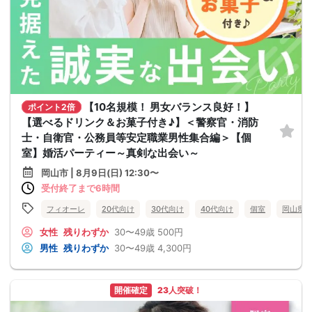
【10名規模！ 男女バランス良好！】
ポイント2倍
【選べるドリンク＆お菓子付き♪】＜警察官・消防
士・自衛官・公務員等安定職業男性集合編＞【個
室】婚活パーティー～真剣な出会い～
岡山市 | 8月9日(日) 12:30〜
受付終了まで6時間
フィオーレ
20代向け
30代向け
40代向け
個室
岡山県
女性
残りわずか
30〜49歳
500円
男性
残りわずか
30〜49歳
4,300円
開催確定
23人突破！