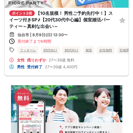
【10名規模！ 男性ご予約先行中！】ス
ポイント2倍
イーツ付きSP♪【20代30代中心編】個室婚活パー
ティー～真剣な出会い～
仙台市 | 8月9日(日) 12:30〜
受付終了まで6時間
フィオーレ
20代向け
30代向け
個室
女性無料
宮城県
女性
残りわずか
27〜39歳
無料
男性
受付終了
27〜39歳
4,400円