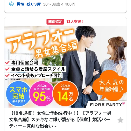
男性
残り3席
30〜39歳
4,400円
開催確定
18人突破！
【18名規模！ 女性ご予約先行中！】【アラフォー男
女集合編】ステキなご縁が繋がる【個室】婚活パー
ティー～真剣な出会い～