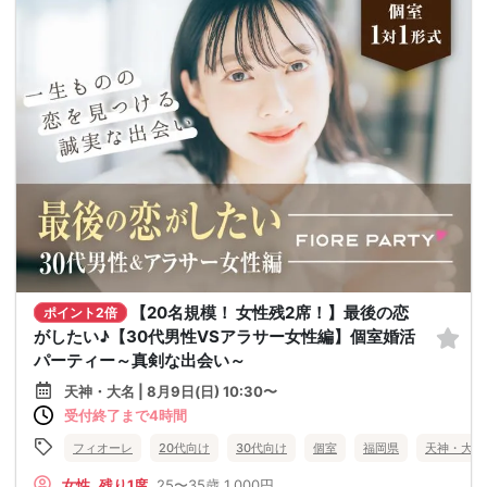
【20名規模！ 女性残2席！】最後の恋
ポイント2倍
がしたい♪【30代男性VSアラサー女性編】個室婚活
パーティー～真剣な出会い～
天神・大名 | 8月9日(日) 10:30〜
受付終了まで4時間
フィオーレ
20代向け
30代向け
個室
福岡県
天神・大名
女性
残り1席
25〜35歳
1,000円