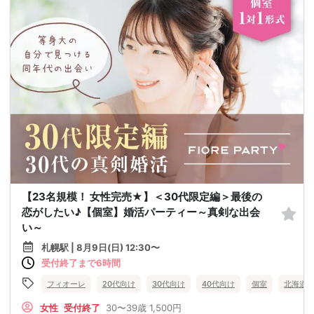
【23名規模！ 女性完売★】＜30代限定編＞最後の
恋がしたい♪【個室】婚活パーティー～真剣な出会
い～
札幌駅 | 8月9日(日) 12:30〜
受付終了まで6時間
フィオーレ
20代向け
30代向け
40代向け
個室
北海道
女性
受付終了
30〜39歳
1,500円