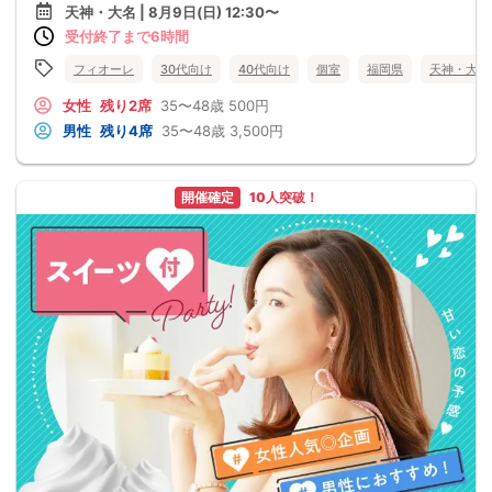
天神・大名 | 8月9日(日) 12:30〜
受付終了まで6時間
フィオーレ
30代向け
40代向け
個室
福岡県
天神・大名
女性
残り2席
35〜48歳
500円
男性
残り4席
35〜48歳
3,500円
開催確定
10人突破！