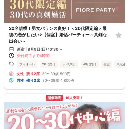
20名規模！男女バランス良好！＜30代限定編＞最
後の恋がしたい♪【個室】婚活パーティー～真剣な
出会い～
新宿 | 8月9日(日) 10:30〜
受付終了まで4時間
フィオーレ
20代向け
30代向け
40代向け
個室
東京都
女性
残り2席
30〜39歳
500円
男性
残り3席
30〜39歳
4,800円
開催確定
16人突破！