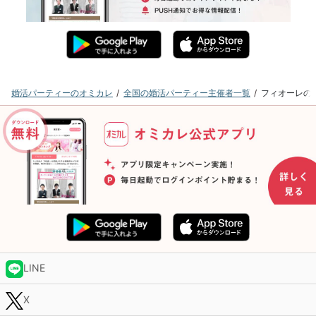
婚活パーティーのオミカレ
全国の婚活パーティー主催者一覧
フィオーレの
LINE
X