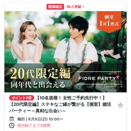
開催確定
10人突破！
【10名規模！ 女性ご予約先行中！】
ポイント2倍
【20代限定編】ステキなご縁が繋がる【個室】婚活
パーティー～真剣な出会い～
梅田 | 8月9日(日) 10:00〜
受付終了まで3時間