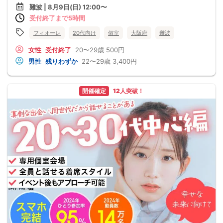
難波 | 8月9日(日) 12:00〜
受付終了まで5時間
フィオーレ
20代向け
個室
大阪府
難波
女性
受付終了
20〜29歳
500円
男性
残りわずか
22〜29歳
3,400円
開催確定
12人突破！