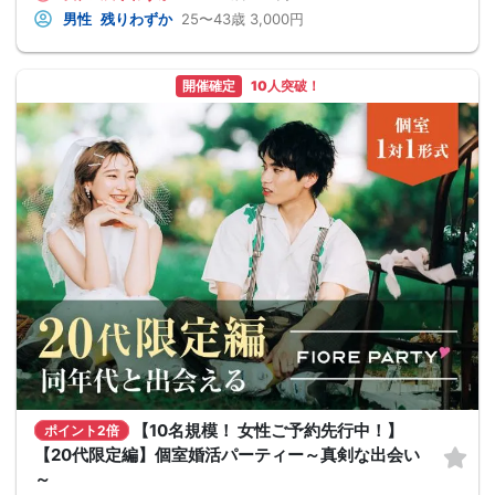
男性
残りわずか
25〜43歳
3,000円
開催確定
10人突破！
【10名規模！ 女性ご予約先行中！】
ポイント2倍
【20代限定編】個室婚活パーティー～真剣な出会い
～