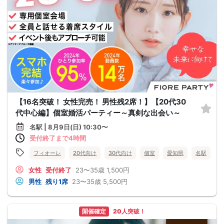
【16名突破！ 女性完売！ 男性残2席！】【20代30
代中心編】個室婚活パーティー～真剣な出会い～
名駅 | 8月9日(日) 10:30〜
受付終了まで4時間
フィオーレ
20代向け
30代向け
個室
愛知県
名駅
女性
受付終了
23〜35歳
1,500円
男性
残り1席
23〜35歳
5,500円
開催確定
20人突破！