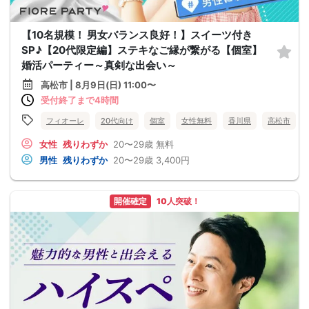
【10名規模！ 男女バランス良好！】スイーツ付き
SP♪【20代限定編】ステキなご縁が繋がる【個室】
婚活パーティー～真剣な出会い～
高松市 | 8月9日(日) 11:00〜
受付終了まで4時間
フィオーレ
20代向け
個室
女性無料
香川県
高松市
女性
残りわずか
20〜29歳
無料
男性
残りわずか
20〜29歳
3,400円
開催確定
10人突破！