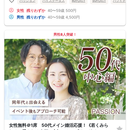
パッション
ハイステータス
40代向け
50代向け
バツイチ・
女性
残りわずか
40〜59歳
500円
男性
残りわずか
40〜59歳
4,500円
男性8人突破！
女性無料＠1席 50代メイン婚活応援！《若くみら