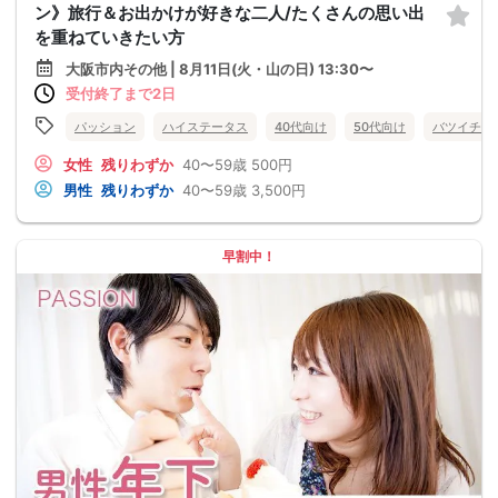
ン》旅行＆お出かけが好きな二人/たくさんの思い出
を重ねていきたい方
大阪市内その他 | 8月11日(火・山の日) 13:30〜
受付終了まで2日
パッション
ハイステータス
40代向け
50代向け
バツイチ・
女性
残りわずか
40〜59歳
500円
男性
残りわずか
40〜59歳
3,500円
早割中！