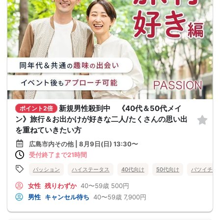
新規男性殺到中 《40代＆50代メイ
ポイント2倍
ン》旅行＆お出かけが好きな二人/たくさんの思い出
を重ねていきたい方
広島市内その他 | 8月9日(日) 13:30〜
受付終了まで21時間
パッション
ハイステータス
40代向け
50代向け
バツイチ・
女性
残りわずか
40〜59歳
500円
男性
キャンセル待ち
40〜59歳
7,900円