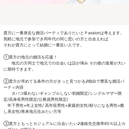
貴方に一番身近な婚活パーティでありたいとＰassionは考えます。
気軽に地元で参加でき同年代の同じ思いの方と出会えれば
それが貴方にとって結婚に一番近い人です。
①貴方の地元の婚活を応援！
地元の方同士で地元での出会いは話が弾み その後の進展が大い
に期待できます。
②貴方が求めてる条件の方がきっと見つかる♪独自で豊富な婚活パ
ーティ内容
タバコ吸わないギャンブルしない初婚限定/シングルマザー限
定/高身長男性限定/公務員男性限定/
年下男性×年上女性/ 高年収男性×家庭的女性/頼りになる男性×癒
し系女性/将来地元住みたい方等
③貴方ともっとカジュアルに出会いたい♪連絡先交換率80％以上カ