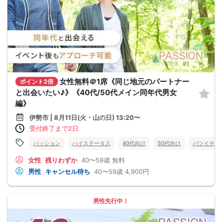
女性無料＠1席《同じ地元のパートナー
ポイント2倍
と出会いたい♪》《40代/50代メイン同年代男女
編》
伊勢市 | 8月11日(火・山の日) 13:20〜
受付終了まで2日
パッション
ハイステータス
40代向け
50代向け
バツイチ・
女性
残りわずか
40〜59歳
無料
男性
キャンセル待ち
40〜59歳
4,900円
男性先行中！