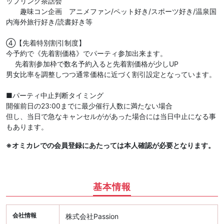
ップリング茶話会
趣味コン企画 アニメファン/ペット好き/スポーツ好き/温泉国
内海外旅行好き/読書好き等
④【先着特別割引制度】
今予約で《先着割価格》でパーティ参加出来ます。
先着割参加枠で数名予約入ると先着割価格が少しUP
男女比率を調整しつつ通常価格に近づく割引設定となっています。
■パーティ中止判断タイミング
開催前日の23:00までに最少催行人数に満たない場合
但し、当日で急なキャンセルががあった場合には当日中止になる事
もあります。
※オミカレでの会員登録にあたっては本人確認が必要となります。
基本情報
会社情報
株式会社Passion