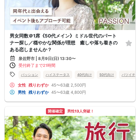
男女同数＠1席《50代メイン》ミドル世代のパート
ナー探し／穏やかな関係が理想 癒しや落ち着きの
ある恋しませんか？
泉佐野市 | 8月9日(日) 13:30〜
受付終了まで21時間
パッション
ハイステータス
40代向け
50代向け
バツイチ・
女性
残りわずか
45〜63歳
2,500円
男性
残りわずか
45〜63歳
4,800円
開催確定
男性13人突破！