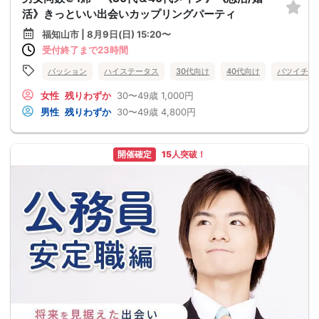
活》きっといい出会いカップリングパーティ
福知山市 | 8月9日(日) 15:20〜
受付終了まで23時間
パッション
ハイステータス
30代向け
40代向け
バツイチ・
女性
残りわずか
30〜49歳
1,000円
男性
残りわずか
30〜49歳
4,800円
開催確定
15人突破！