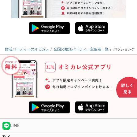
婚活パーティーのオミカレ
全国の婚活パーティー主催者一覧
パッションの
LINE