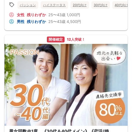
パッション
ハイステータス
20代向け
30代向け
40代向け
女性
残りわずか
25〜43歳
1,000円
男性
残りわずか
25〜43歳
4,500円
開催確定
12人突破！
男女同数＠1席 《30代＆40代メイン》《恋活/婚