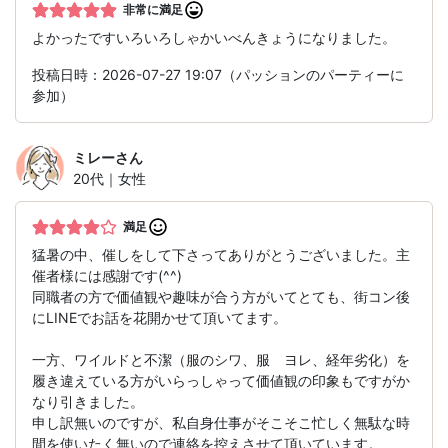
非常に満足
よかったですいろいろしゃかいべんきょうになりました。
投稿日時：2026-07-27 19:07（パッションのパーティーに
参加）
ミレー
さん
20代｜女性
満足
猛暑の中、催しをして下さってありがとうございました。主
催者様には感謝です(^^)
同職者の方で価値観や趣味が合う方がいてとても、街コン後
にLINEでお話を花開かせて頂いてます。
一方、ワイルドと不潔（服のシワ、服 ヨレ、経年劣化）を
履き違えている方がいらっしゃって価値観の印象もですがか
なり引きました。
申し訳無いのですが、私自身仕事がそこそこ忙しく無駄な時
間を使いたく無いので連絡を控えさせて頂いています。