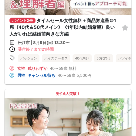
タイムセール女性無料＋商品券進呈＠1
ポイント2倍
席《40代＆50代メイン》《1年以内結婚希望》良い
人がいれば結婚前向きな方編
松江市 | 8月9日(日) 13:30〜
受付終了まで21時間
パッション
ハイステータス
40代向け
50代向け
バツイチ・
女性
残りわずか
40〜59歳
無料
男性
キャンセル待ち
40〜59歳
5,500円
男性6人突破！