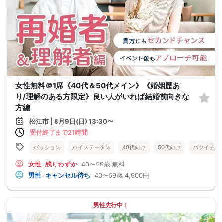
女性無料＠1席《40代＆50代メイン》《婚姻歴あ
り/理解のある方限定》良い人がいれば結婚前向きな
方編
松江市 | 8月9日(日) 13:30〜
受付終了まで21時間
パッション
ハイステータス
40代向け
50代向け
バツイチ・
女性
残りわずか
40〜59歳
無料
男性
キャンセル待ち
40〜59歳
4,900円
男性先行中！