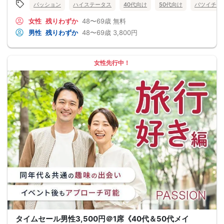
パッション
ハイステータス
40代向け
50代向け
バツイチ・
女性
残りわずか
48〜69歳
無料
男性
残りわずか
48〜69歳
3,800円
女性先行中！
タイムセール男性3,500円＠1席《40代＆50代メイ