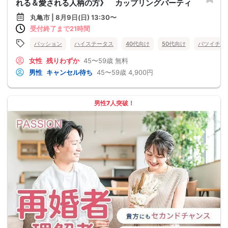
れる＆愛される人柄の方》 カップリングパーティ
丸亀市 | 8月9日(日) 13:30〜
受付終了まで21時間
パッション
ハイステータス
40代向け
50代向け
バツイチ・
女性
残りわずか
45〜59歳
無料
男性
キャンセル待ち
45〜59歳
4,900円
男性7人突破！