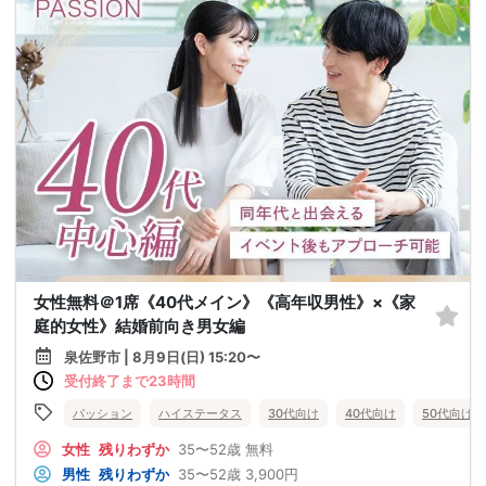
女性無料＠1席《40代メイン》《高年収男性》×《家
庭的女性》結婚前向き男女編
泉佐野市 | 8月9日(日) 15:20〜
受付終了まで23時間
パッション
ハイステータス
30代向け
40代向け
50代向け
女性
残りわずか
35〜52歳
無料
男性
残りわずか
35〜52歳
3,900円