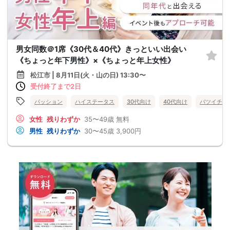
男女同数＠1席《30代＆40代》きっといい出会い
《ちょっと年下男性》×《ちょっと年上女性》
松江市 | 8月11日(火・山の日) 13:30〜
受付終了まで2日
パッション
ハイステータス
30代向け
40代向け
バツイチ・
女性
残りわずか
35〜49歳
無料
男性
残りわずか
30〜45歳
3,900円