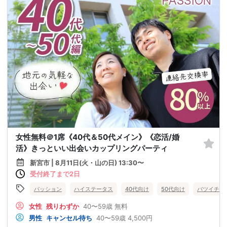
女性無料＠1席《40代＆50代メイン》《恋活/婚
活》きっといい出会いカップリングパーティ
新宮市 | 8月11日(火・山の日) 13:30〜
受付終了まで2日
パッション
ハイステータス
40代向け
50代向け
バツイチ・
女性
残りわずか
40〜59歳
無料
男性
キャンセル待ち
40〜59歳
4,500円