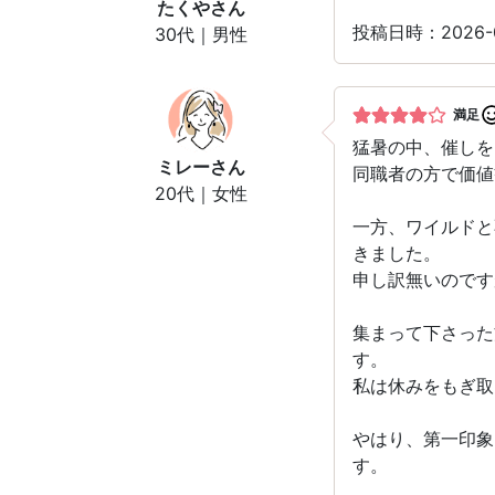
たくや
さん
投稿日時：2026-
30代｜男性
満足
猛暑の中、催しを
ミレー
さん
同職者の方で価値
20代｜女性
一方、ワイルドと
きました。
申し訳無いのです
集まって下さった
す。
私は休みをもぎ取
やはり、第一印象
す。