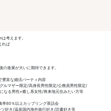
onは考えます。
えれば
後の進展が大いに期待できます。
で豊富な婚活パーティ内容
ルマザー限定/高身長男性限定/公務員男性限定/
りになる男性×癒し系女性/将来地元住みたい方等
換率80％以上カップリング茶話会
ツ好き/温泉国内海外旅行好き/読書好き等