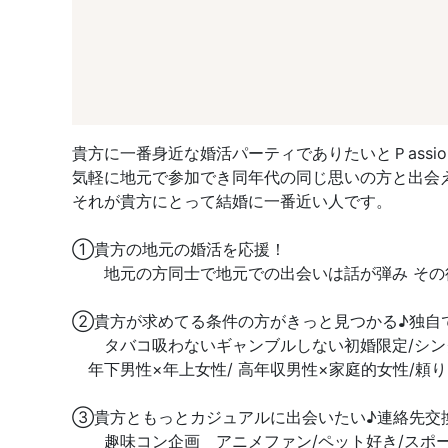
貴方に一番身近な婚活パーティでありたいとＰassi
気軽に地元で参加でき同年代の同じ思いの方と出会
それが貴方にとって結婚に一番近い人です。
①貴方の地元の婚活を応援！
地元の方同士で地元での出会いは話が弾み その
②貴方が求めてる条件の方がきっと見つかる♪独自
タバコ吸わないギャンブルしない初婚限定/シング
年下男性×年上女性/ 高年収男性×家庭的女性/頼
③貴方ともっとカジュアルに出会いたい♪連絡先交
趣味コン企画 アニメファン/ペット好き/スポー