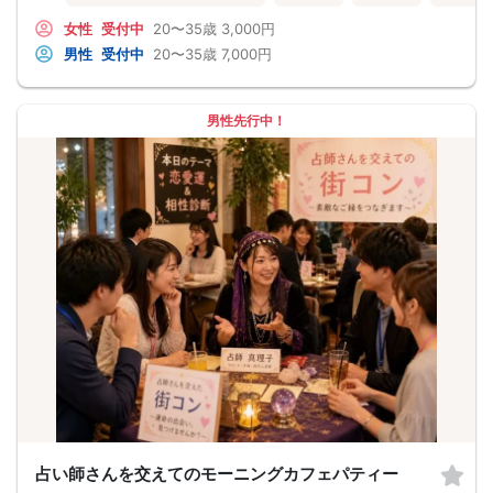
女性
受付中
20〜35歳
3,000円
男性
受付中
20〜35歳
7,000円
男性先行中！
占い師さんを交えてのモーニングカフェパティー