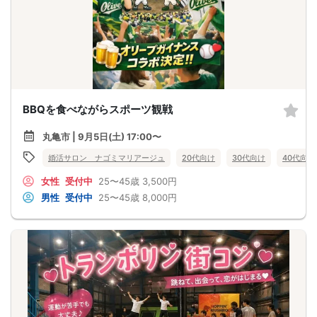
BBQを食べながらスポーツ観戦
丸亀市 | 9月5日(土) 17:00〜
婚活サロン ナゴミマリアージュ
20代向け
30代向け
40代向け
女性
受付中
25〜45歳
3,500円
男性
受付中
25〜45歳
8,000円