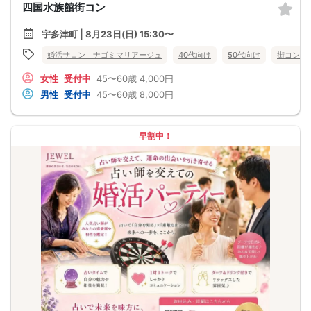
四国水族館街コン
宇多津町 | 8月23日(日) 15:30〜
婚活サロン ナゴミマリアージュ
40代向け
50代向け
街コン
女性
受付中
45〜60歳
4,000円
男性
受付中
45〜60歳
8,000円
早割中！