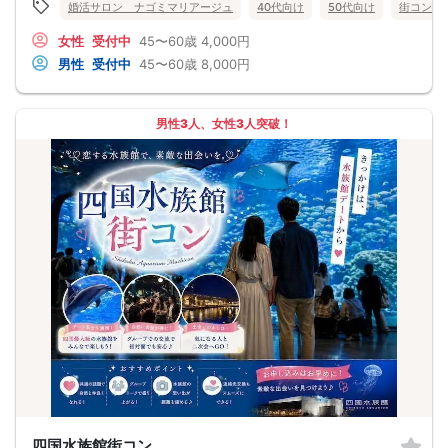
婚活サロン ナゴミマリアージュ
40代向け
50代向け
街コン
女性
受付中
45〜60歳
4,000円
男性
受付中
45〜60歳
8,000円
男性3人、女性3人突破！
四国水族館街コン