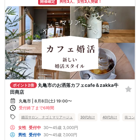
開催確定
男性3人、女性3人突破！
丸亀市のお洒落カフェcafe＆zakka牛
ポイント2倍
田商店
丸亀市 | 8月8日(土) 19:00〜
受付終了まで6時間
婚活サロン ナゴミマリアージュ
30代向け
40代向け
街コン
女性
受付中
30〜45歳
3,000円
男性
受付中
30〜45歳
7,000円