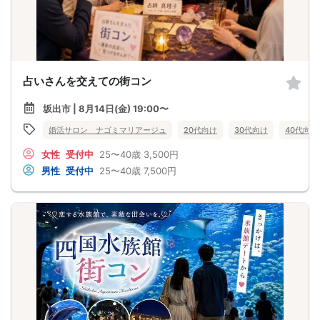
占いさんを交えての街コン
坂出市 | 8月14日(金) 19:00〜
婚活サロン ナゴミマリアージュ
20代向け
30代向け
40代向け
女性
受付中
25〜40歳
3,500円
男性
受付中
25〜40歳
7,500円