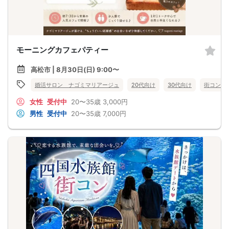
モーニングカフェパティー
高松市 | 8月30日(日) 9:00〜
婚活サロン ナゴミマリアージュ
20代向け
30代向け
街コン
女性
受付中
20〜35歳
3,000円
男性
受付中
20〜35歳
7,000円