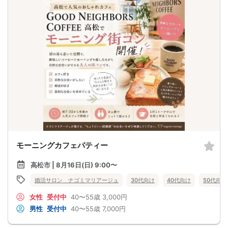
モーニングカフェパティー
高松市 | 8月16日(日) 9:00〜
婚活サロン ナゴミマリアージュ
30代向け
40代向け
50代向け
女性
受付中
40〜55歳
3,000円
男性
受付中
40〜55歳
7,000円