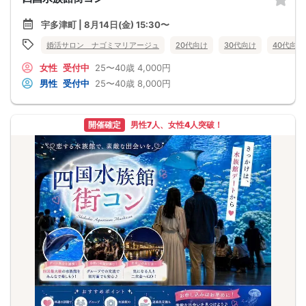
宇多津町 | 8月14日(金) 15:30〜
婚活サロン ナゴミマリアージュ
20代向け
30代向け
40代向け
女性
受付中
25〜40歳
4,000円
男性
受付中
25〜40歳
8,000円
開催確定
男性7人、女性4人突破！