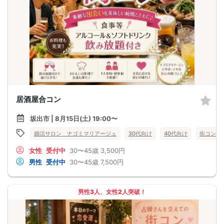
居酒屋合コン
坂出市 | 8月15日(土) 19:00〜
婚活サロン ナゴミマリアージュ
30代向け
40代向け
街コン
女性
受付中
30〜45歳
3,500円
男性
受付中
30〜45歳
7,500円
男性3人、女性2人突破！