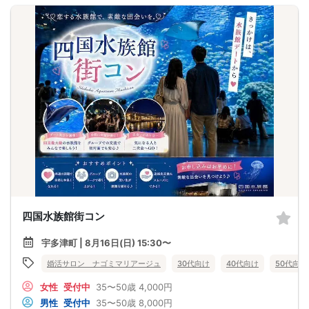
四国水族館街コン
宇多津町 | 8月16日(日) 15:30〜
婚活サロン ナゴミマリアージュ
30代向け
40代向け
50代向け
女性
受付中
35〜50歳
4,000円
男性
受付中
35〜50歳
8,000円