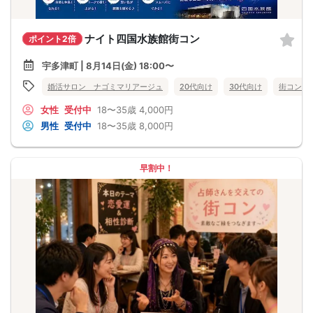
ナイト四国水族館街コン
ポイント2倍
宇多津町 | 8月14日(金) 18:00〜
婚活サロン ナゴミマリアージュ
20代向け
30代向け
街コン
女性
受付中
18〜35歳
4,000円
男性
受付中
18〜35歳
8,000円
早割中！