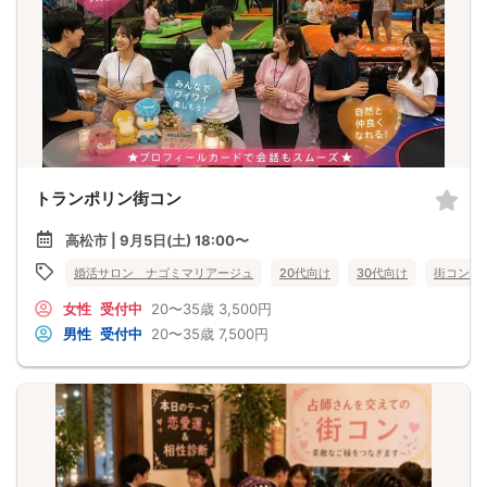
トランポリン街コン
高松市 | 9月5日(土) 18:00〜
婚活サロン ナゴミマリアージュ
20代向け
30代向け
街コン
女性
受付中
20〜35歳
3,500円
男性
受付中
20〜35歳
7,500円