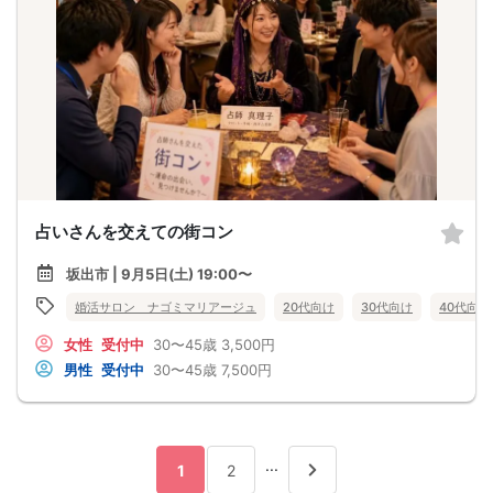
占いさんを交えての街コン
坂出市 | 9月5日(土) 19:00〜
婚活サロン ナゴミマリアージュ
20代向け
30代向け
40代向け
女性
受付中
30〜45歳
3,500円
男性
受付中
30〜45歳
7,500円
...
1
2