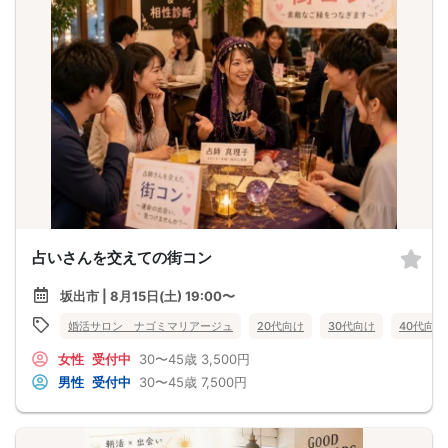
占いさんを交えての街コン
坂出市 | 8月15日(土) 19:00〜
婚活サロン ナゴミマリアージュ
20代向け
30代向け
40代向け
女性
受付中
30〜45歳
3,500円
男性
受付中
30〜45歳
7,500円