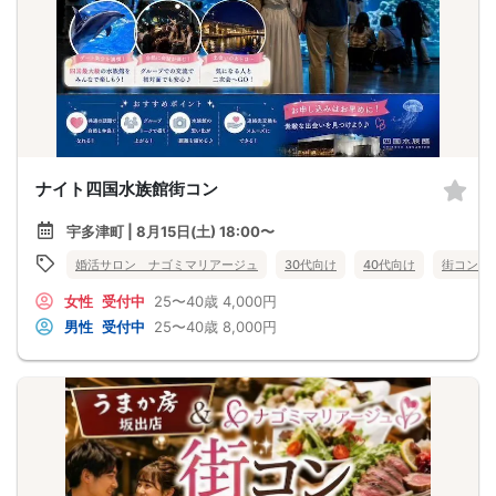
ナイト四国水族館街コン
宇多津町 | 8月15日(土) 18:00〜
婚活サロン ナゴミマリアージュ
30代向け
40代向け
街コン
女性
受付中
25〜40歳
4,000円
男性
受付中
25〜40歳
8,000円