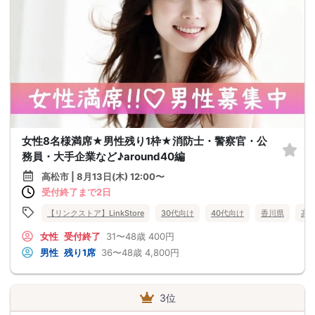
女性8名様満席★男性残り1枠★消防士・警察官・公
務員・大手企業など♪around40編
高松市 | 8月13日(木) 12:00〜
受付終了まで2日
【リンクストア】LinkStore
30代向け
40代向け
香川県
高
女性
受付終了
31〜48歳
400円
男性
残り1席
36〜48歳
4,800円
3位