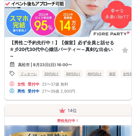
【男性ご予約先行中！】【個室】必ず全員と話せる
☆彡20代30代中心婚活パーティー～真剣な出会い
～
高松市 | 8月23日(日) 16:00〜
フィオーレ
20代向け
30代向け
40代向け
個室
女性無
女性
受付中
25〜37歳
無料
男性
受付中
27〜39歳
2,900円
14位
男性先行中！