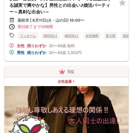
る誠実で爽やかな】男性との出会い♪婚活パーティ
ー～真剣な出会い～
高松市 | 8月11日(火・山の日) 16:00〜
受付終了まで10時間
フィオーレ
30代向け
40代向け
女性無料
香川県
高松市
女性
残りわずか
30〜49歳
無料
男性
残りわずか
30〜49歳
3,900円
5位
女性急募！