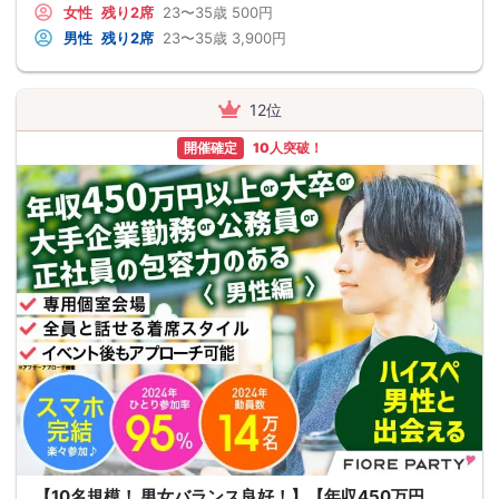
女性
残り2席
23〜35歳
500円
男性
残り2席
23〜35歳
3,900円
12位
開催確定
10人突破！
【10名規模！ 男女バランス良好！】【年収450万円