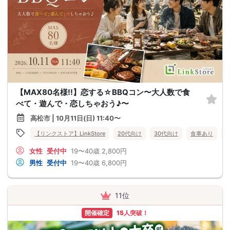
【MAX80名様!!】恋する☆BBQコン〜大人数で食
べて・遊んで・恋しちゃおう♪〜
高松市 | 10月11日(日) 11:40〜
【リンクストア】LinkStore
20代向け
30代向け
食事あり
女性
受付中
19〜40歳
2,800円
男性
受付中
19〜40歳
6,800円
11位
開催確定
15人突破！