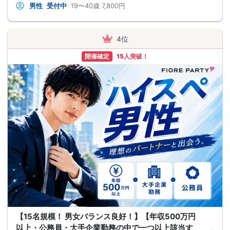
男性
受付中
19〜40歳
7,800円
4位
開催確定
15人突破！
【15名規模！ 男女バランス良好！】【年収500万円
以上・公務員・大手企業勤務の中で一つ以上該当す