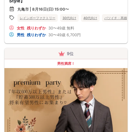
Style】
丸亀市 | 8月16日(日) 15:00〜
レインボーファクトリー
30代向け
40代向け
バツイチ・再婚
女性
残りわずか
30〜49歳
無料
男性
残りわずか
30〜49歳
6,700円
9位
男性満席！