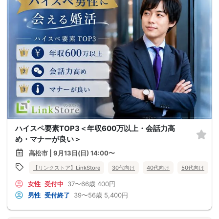
ハイスペ要素TOP3＜年収600万以上・会話力高
め・マナーが良い＞
高松市 | 9月13日(日) 14:00〜
【リンクストア】LinkStore
30代向け
40代向け
50代向け
女性
受付中
37〜66歳
400円
男性
受付終了
39〜56歳
5,400円