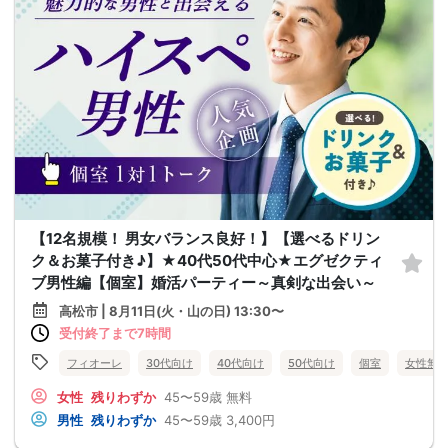
【12名規模！ 男女バランス良好！】【選べるドリン
ク＆お菓子付き♪】★40代50代中心★エグゼクティ
ブ男性編【個室】婚活パーティー～真剣な出会い～
高松市 | 8月11日(火・山の日) 13:30〜
受付終了まで7時間
フィオーレ
30代向け
40代向け
50代向け
個室
女性無
女性
残りわずか
45〜59歳
無料
男性
残りわずか
45〜59歳
3,400円