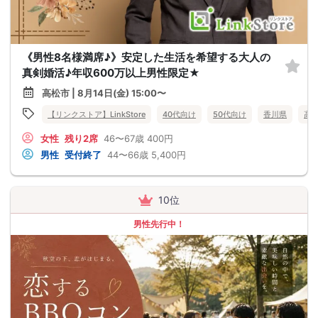
《男性8名様満席♪》安定した生活を希望する大人の
真剣婚活♪年収600万以上男性限定★
高松市 | 8月14日(金) 15:00〜
【リンクストア】LinkStore
40代向け
50代向け
香川県
高
女性
残り2席
46〜67歳
400円
男性
受付終了
44〜66歳
5,400円
10位
男性先行中！