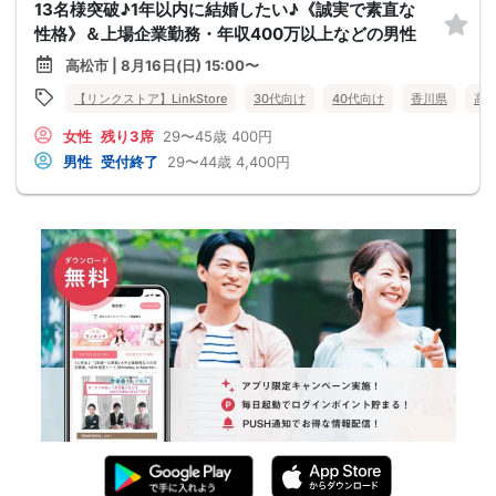
13名様突破♪1年以内に結婚したい♪《誠実で素直な
性格》＆上場企業勤務・年収400万以上などの男性
高松市 | 8月16日(日) 15:00〜
【リンクストア】LinkStore
30代向け
40代向け
香川県
高
女性
残り3席
29〜45歳
400円
男性
受付終了
29〜44歳
4,400円