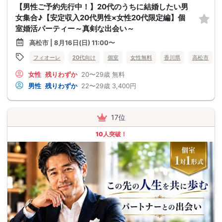
【男性ご予約先行中！】20代のうちに結婚したい男
女集合♪【安定収入20代男性×女性20代限定編】個
室婚活パーティー～真剣な出会い～
高松市 | 8月16日(日) 11:00〜
フィオーレ
20代向け
個室
女性無料
香川県
高松市
女性
残りわずか
20〜29歳
無料
男性
残りわずか
22〜29歳
3,400円
17位
10人突破！