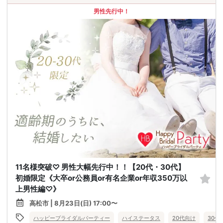
男性先行中！
11名様突破♡ 男性大幅先行中！！【20代・30代】
初婚限定《大卒or公務員or有名企業or年収350万以
上男性編♡》
高松市 | 8月23日(日) 17:00〜
ハッピーブライダルパーティー
ハイステータス
20代向け
30代