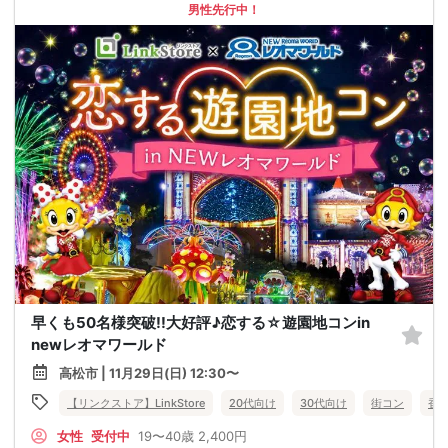
男性先行中！
早くも50名様突破!!大好評♪恋する☆遊園地コンin
newレオマワールド
高松市 | 11月29日(日) 12:30〜
【リンクストア】LinkStore
20代向け
30代向け
街コン
香
女性
受付中
19〜40歳
2,400円