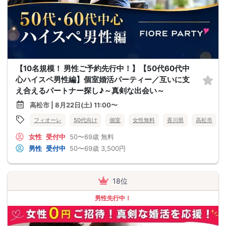
【10名規模！ 男性ご予約先行中！】【50代60代中
心ハイスペ男性編】個室婚活パーティー／互いに支
え合えるパートナー探し♪～真剣な出会い～
高松市 | 8月22日(土) 11:00〜
フィオーレ
50代向け
個室
女性無料
香川県
高松市
女性
受付中
50〜69歳
無料
男性
受付中
50〜69歳
3,500円
18位
男性先行中！