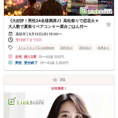
《大好評！男性24名様満席♪》高松祭りで恋花火☆
大人数で夏祭りペアコン☆〜屋台ごはん付〜
高松市 | 8月13日(木) 15:00〜
受付終了まで2日
【リンクストア】LinkStore
20代向け
30代向け
食事あり
女性
残り2席
19〜40歳
500円
男性
受付終了
19〜40歳
5,800円
2位
女性満席！