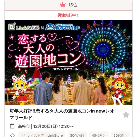
15位
男性先行中！
毎年大好評!!恋する☆大人の遊園地コンin newレオ
マワールド
高松市 | 12月20日(日) 12:30〜
【リンクストア】LinkStore
30代向け
40代向け
50代向け