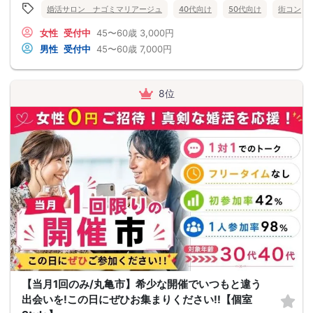
婚活サロン ナゴミマリアージュ
40代向け
50代向け
街コン
女性
受付中
45〜60歳
3,000円
男性
受付中
45〜60歳
7,000円
8位
【当月1回のみ/丸亀市】希少な開催でいつもと違う
出会いを!この日にぜひお集まりください!!【個室