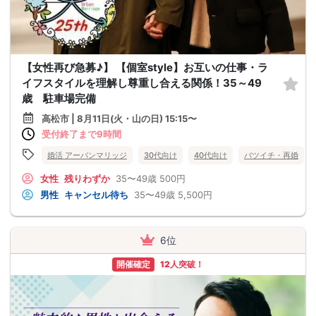
【女性再び急募♪】 【個室style】お互いの仕事・ラ
イフスタイルを理解し尊重し合える関係！35～49
歳 駐車場完備
高松市 | 8月11日(火・山の日) 15:15〜
受付終了まで9時間
婚活 アーバンマリッジ
30代向け
40代向け
バツイチ・再婚
女性
残りわずか
35〜49歳
500円
男性
キャンセル待ち
35〜49歳
5,500円
6位
開催確定
12人突破！