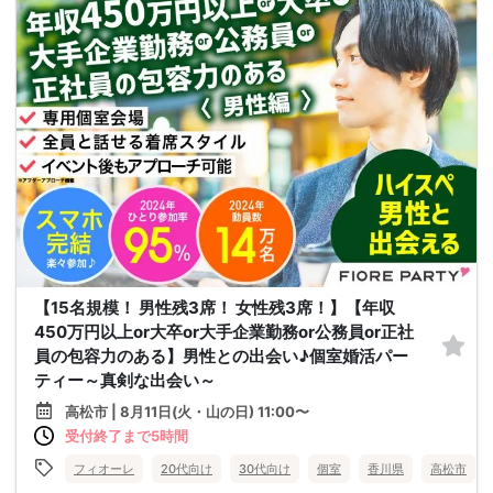
【15名規模！ 男性残3席！ 女性残3席！】【年収
450万円以上or大卒or大手企業勤務or公務員or正社
員の包容力のある】男性との出会い♪個室婚活パー
ティー～真剣な出会い～
高松市 | 8月11日(火・山の日) 11:00〜
受付終了まで5時間
フィオーレ
20代向け
30代向け
個室
香川県
高松市