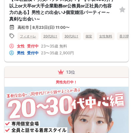
以上or大卒or大手企業勤務or公務員or正社員の包容
力のある】男性との出会い♪個室婚活パーティー～
真剣な出会い～
高松市 | 8月23日(日) 11:00〜
フィオーレ
20代向け
30代向け
個室
女性無料
香川県
女性
受付中
23〜35歳
無料
男性
受付中
23〜35歳
2,900円
13位
男性先行中！