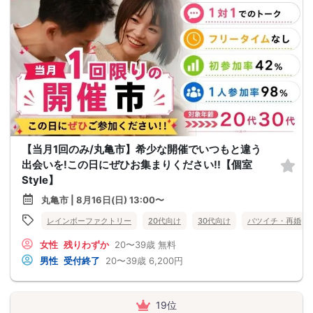
【当月1回のみ/丸亀市】希少な開催でいつもと違う
出会いを!この日にぜひお集まりください!!【個室
Style】
丸亀市 | 8月16日(日) 13:00〜
レインボーファクトリー
20代向け
30代向け
バツイチ・再婚
女性
残りわずか
20〜39歳
無料
男性
受付終了
20〜39歳
6,200円
19位