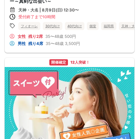
ー～真剣な出会い～
天神・大名 | 8月9日(日) 12:30〜
受付終了まで10時間
フィオーレ
30代向け
40代向け
個室
福岡県
天神・大名
女性
残り2席
35〜48歳
500円
男性
残り4席
35〜48歳
3,500円
開催確定
12人突破！