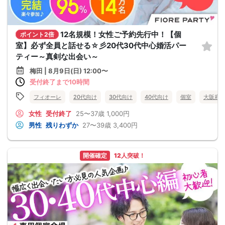
12名規模！女性ご予約先行中！【個
ポイント2倍
室】必ず全員と話せる☆彡20代30代中心婚活パー
ティー～真剣な出会い～
梅田 | 8月9日(日) 12:00〜
受付終了まで10時間
フィオーレ
20代向け
30代向け
40代向け
個室
大阪府
女性
受付終了
25〜37歳
1,000円
男性
残りわずか
27〜39歳
3,400円
開催確定
12人突破！