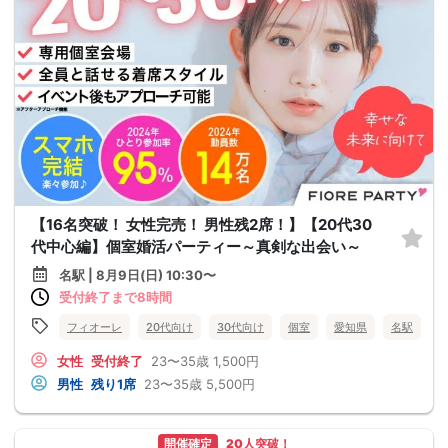
【16名突破！ 女性完売！ 男性残2席！】【20代30
代中心編】個室婚活パーティー～真剣な出会い～
名駅 | 8月9日(日) 10:30〜
受付終了まで8時間
フィオーレ
20代向け
30代向け
個室
愛知県
名駅
女性
受付終了
23〜35歳
1,500円
男性
残り1席
23〜35歳
5,500円
開催確定
20人突破！