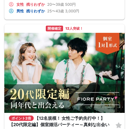
女性
残りわずか
20〜39歳
500円
男性
残りわずか
25〜43歳
3,000円
開催確定
12人突破！
【12名規模！ 女性ご予約先行中！】
ポイント2倍
【20代限定編】個室婚活パーティー～真剣な出会い