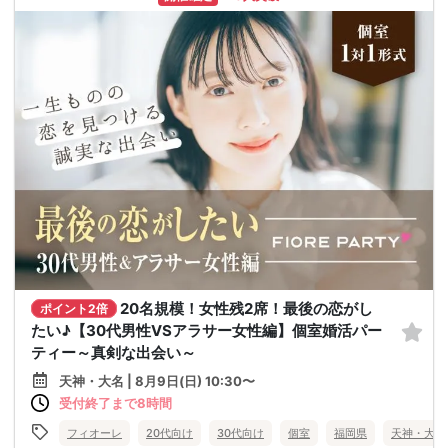
20名規模！女性残2席！最後の恋がし
ポイント2倍
たい♪【30代男性VSアラサー女性編】個室婚活パー
ティー～真剣な出会い～
天神・大名 | 8月9日(日) 10:30〜
受付終了まで8時間
フィオーレ
20代向け
30代向け
個室
福岡県
天神・大名