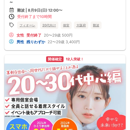
～
難波 | 8月9日(日) 12:00〜
受付終了まで10時間
フィオーレ
20代向け
個室
大阪府
難波
女性
受付終了
20〜29歳
500円
男性
残りわずか
22〜29歳
3,400円
開催確定
12人突破！