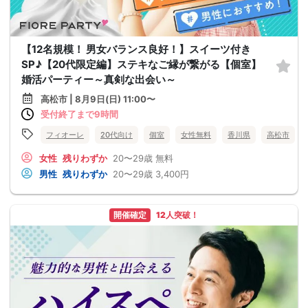
【12名規模！ 男女バランス良好！】スイーツ付き
SP♪【20代限定編】ステキなご縁が繋がる【個室】
婚活パーティー～真剣な出会い～
高松市 | 8月9日(日) 11:00〜
受付終了まで9時間
フィオーレ
20代向け
個室
女性無料
香川県
高松市
女性
残りわずか
20〜29歳
無料
男性
残りわずか
20〜29歳
3,400円
開催確定
12人突破！