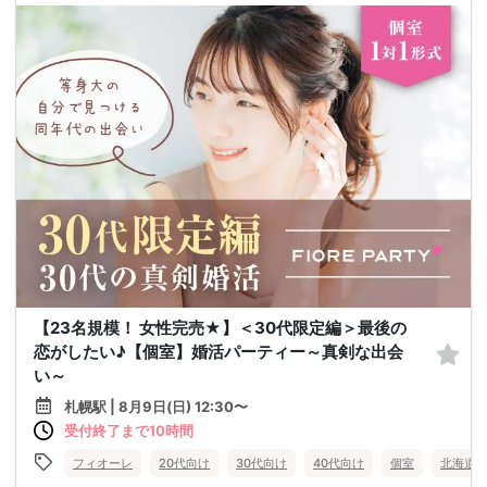
【23名規模！ 女性完売★】＜30代限定編＞最後の
恋がしたい♪【個室】婚活パーティー～真剣な出会
い～
札幌駅 | 8月9日(日) 12:30〜
受付終了まで10時間
フィオーレ
20代向け
30代向け
40代向け
個室
北海道