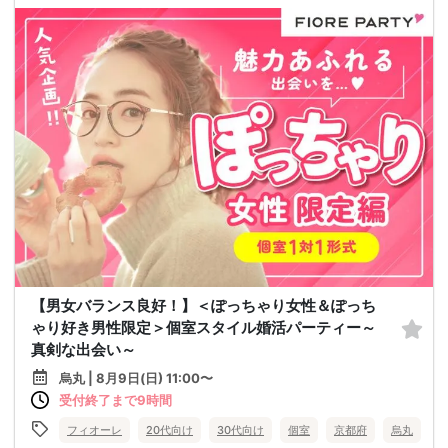
【男女バランス良好！】＜ぽっちゃり女性＆ぽっち
ゃり好き男性限定＞個室スタイル婚活パーティー～
真剣な出会い～
烏丸 | 8月9日(日) 11:00〜
受付終了まで9時間
フィオーレ
20代向け
30代向け
個室
京都府
烏丸