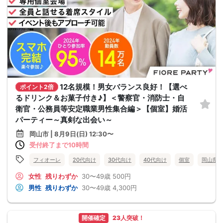
12名規模！男女バランス良好！【選べ
ポイント2倍
るドリンク＆お菓子付き♪】＜警察官・消防士・自
衛官・公務員等安定職業男性集合編＞【個室】婚活
パーティー～真剣な出会い～
岡山市 | 8月9日(日) 12:30〜
受付終了まで10時間
フィオーレ
20代向け
30代向け
40代向け
個室
岡山県
女性
残りわずか
30〜49歳
500円
男性
残りわずか
30〜49歳
4,300円
開催確定
23人突破！