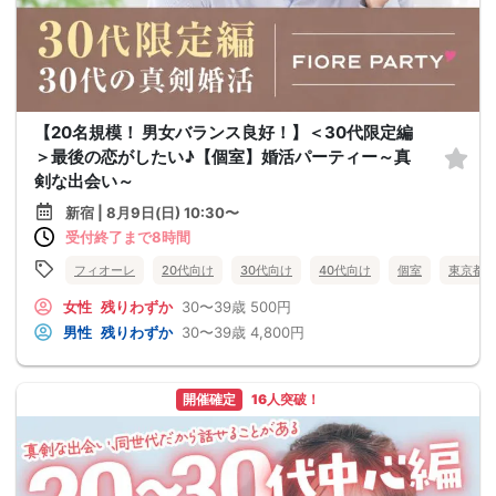
【20名規模！ 男女バランス良好！】＜30代限定編
＞最後の恋がしたい♪【個室】婚活パーティー～真
剣な出会い～
新宿 | 8月9日(日) 10:30〜
受付終了まで8時間
フィオーレ
20代向け
30代向け
40代向け
個室
東京都
女性
残りわずか
30〜39歳
500円
男性
残りわずか
30〜39歳
4,800円
開催確定
16人突破！