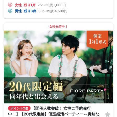
女性
残り1席
25〜35歳
1,000円
男性
残り3席
30〜39歳
4,500円
女性先行中！
【開催人数突破！ 女性ご予約先行
ポイント2倍
中！】【20代限定編】個室婚活パーティー～真剣な