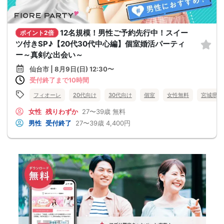
12名規模！男性ご予約先行中！スイー
ポイント2倍
ツ付きSP♪【20代30代中心編】個室婚活パーティ
ー～真剣な出会い～
仙台市 | 8月9日(日) 12:30〜
受付終了まで10時間
フィオーレ
20代向け
30代向け
個室
女性無料
宮城県
女性
残りわずか
27〜39歳
無料
男性
受付終了
27〜39歳
4,400円