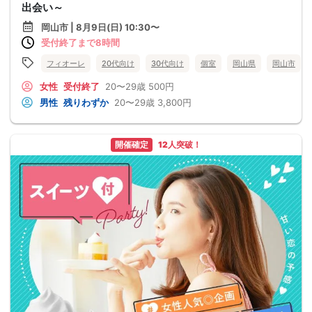
出会い～
岡山市 | 8月9日(日) 10:30〜
受付終了まで8時間
フィオーレ
20代向け
30代向け
個室
岡山県
岡山市
女性
受付終了
20〜29歳
500円
男性
残りわずか
20〜29歳
3,800円
開催確定
12人突破！