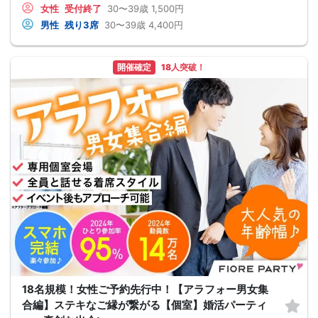
女性
受付終了
30〜39歳
1,500円
男性
残り3席
30〜39歳
4,400円
開催確定
18人突破！
18名規模！女性ご予約先行中！【アラフォー男女集
合編】ステキなご縁が繋がる【個室】婚活パーティ