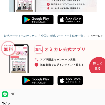
婚活パーティーのオミカレ
全国の婚活パーティー主催者一覧
フィオーレの
LINE
X