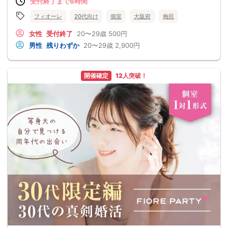
受付終了まで8時間
フィオーレ
20代向け
個室
大阪府
梅田
女性
受付終了
20〜29歳
500円
男性
残りわずか
20〜29歳
2,900円
開催確定
12人突破！