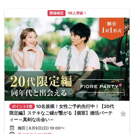
開催確定
10人突破！
10名規模！女性ご予約先行中！【20代
ポイント2倍
限定編】ステキなご縁が繋がる【個室】婚活パーテ
ィー～真剣な出会い～
梅田 | 8月9日(日) 10:00〜