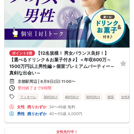
【12名規模！ 男女バランス良好！】
ポイント2倍
【選べるドリンク＆お菓子付き♪】＜年収600万～
1500万円以上男性編＞個室プレミアムパーティー～
真剣な出会い～
京都駅周辺 | 8月9日(日) 11:00〜
受付終了まで9時間
フィオーレ
30代向け
40代向け
50代向け
個室
女性無
女性
残りわずか
34〜49歳
無料
男性
残りわずか
40〜55歳
4,000円
女性先行中！