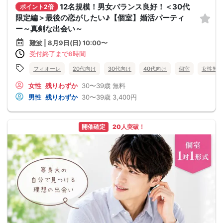
12名規模！男女バランス良好！＜30代
ポイント2倍
限定編＞最後の恋がしたい♪【個室】婚活パーティ
ー～真剣な出会い～
難波 | 8月9日(日) 10:00〜
受付終了まで8時間
フィオーレ
20代向け
30代向け
40代向け
個室
女性無
女性
残りわずか
30〜39歳
無料
男性
残りわずか
30〜39歳
3,400円
開催確定
20人突破！