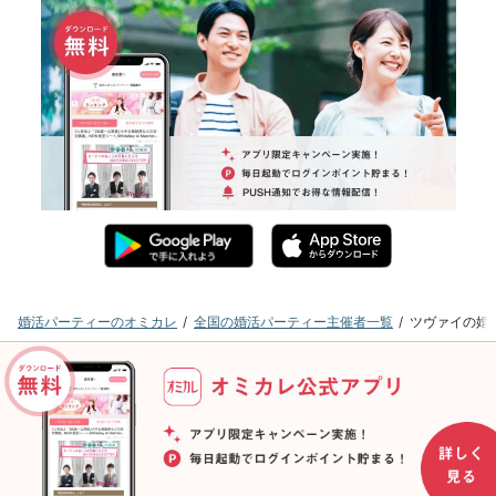
婚活パーティーのオミカレ
全国の婚活パーティー主催者一覧
ツヴァイの婚