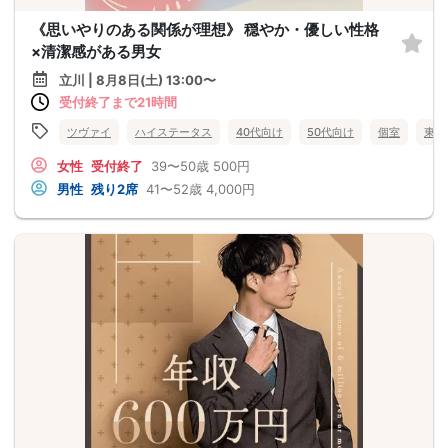
《思いやりのある関係が理想》 穏やか・優しい性格
×清潔感がある男女
立川 | 8月8日(土) 13:00〜
受付終了まで21時間
ツヴァイ
ハイステータス
40代向け
50代向け
個室
東京
女性
受付終了
39〜50歳
500円
男性
残り2席
41〜52歳
4,000円