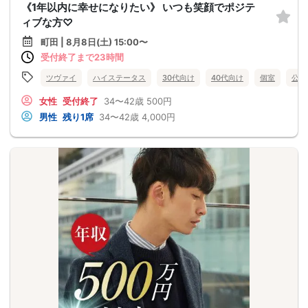
《1年以内に幸せになりたい》 いつも笑顔でポジテ
ィブな方♡
町田 | 8月8日(土) 15:00〜
受付終了まで23時間
ツヴァイ
ハイステータス
30代向け
40代向け
個室
公務
女性
受付終了
34〜42歳
500円
男性
残り1席
34〜42歳
4,000円