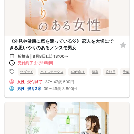
《外見や健康に気を遣っている♡》 恋人を大切にで
きる思いやりのあるノンスモ男女
船橋市 | 8月8日(土) 13:00〜
受付終了まで21時間
ツヴァイ
ハイステータス
40代向け
個室
公務員
千葉県
女性
受付終了
37〜47歳
500円
男性
残り2席
39〜49歳
3,800円