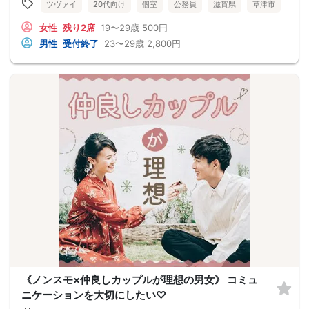
ツヴァイ
20代向け
個室
公務員
滋賀県
草津市
女性
残り2席
19〜29歳
500円
男性
受付終了
23〜29歳
2,800円
《ノンスモ×仲良しカップルが理想の男女》 コミュ
ニケーションを大切にしたい♡