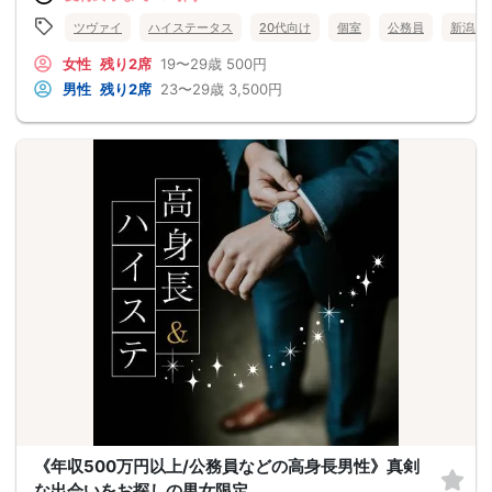
ツヴァイ
ハイステータス
20代向け
個室
公務員
新潟県
女性
残り2席
19〜29歳
500円
男性
残り2席
23〜29歳
3,500円
《年収500万円以上/公務員などの高身長男性》真剣
な出会いをお探しの男女限定