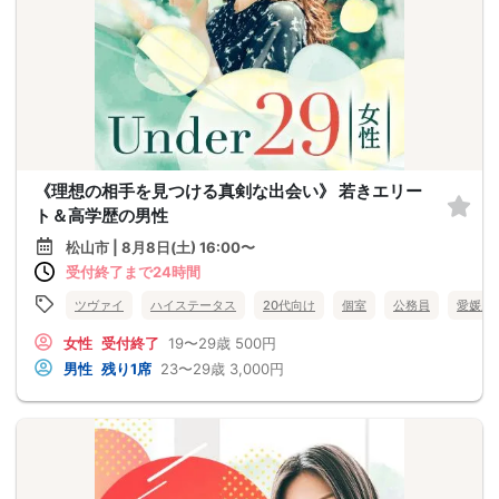
《理想の相手を見つける真剣な出会い》 若きエリー
ト＆高学歴の男性
松山市 | 8月8日(土) 16:00〜
受付終了まで24時間
ツヴァイ
ハイステータス
20代向け
個室
公務員
愛媛県
女性
受付終了
19〜29歳
500円
男性
残り1席
23〜29歳
3,000円