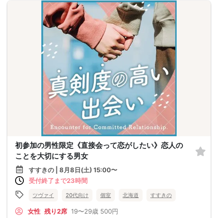
初参加の男性限定《直接会って恋がしたい》恋人の
ことを大切にする男女
すすきの | 8月8日(土) 15:00〜
受付終了まで23時間
ツヴァイ
20代向け
個室
北海道
すすきの
女性
残り2席
19〜29歳
500円