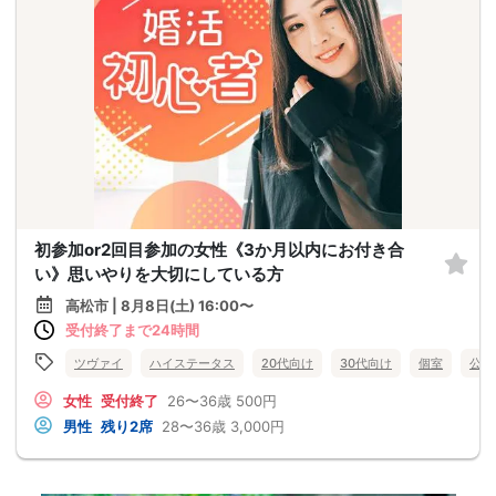
初参加or2回目参加の女性《3か月以内にお付き合
い》思いやりを大切にしている方
高松市 | 8月8日(土) 16:00〜
受付終了まで24時間
ツヴァイ
ハイステータス
20代向け
30代向け
個室
公務
女性
受付終了
26〜36歳
500円
男性
残り2席
28〜36歳
3,000円