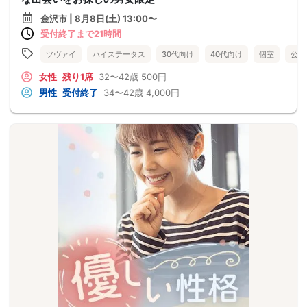
金沢市 | 8月8日(土) 13:00〜
受付終了まで21時間
ツヴァイ
ハイステータス
30代向け
40代向け
個室
公務
女性
残り1席
32〜42歳
500円
男性
受付終了
34〜42歳
4,000円