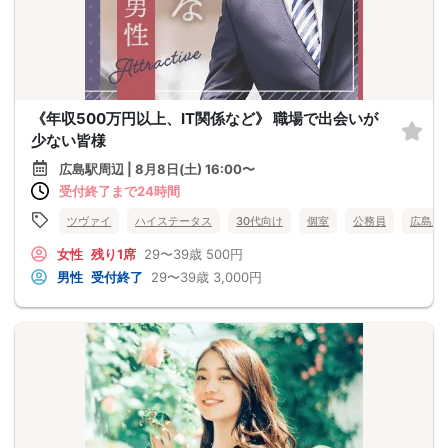
《年収500万円以上、IT関係など》 職場で出会いが
少ない皆様
広島駅周辺 | 8月8日(土) 16:00〜
受付終了まで24時間
ツヴァイ
ハイステータス
30代向け
個室
公務員
広島県
女性
残り1席
29〜39歳
500円
男性
受付終了
29〜39歳
3,000円