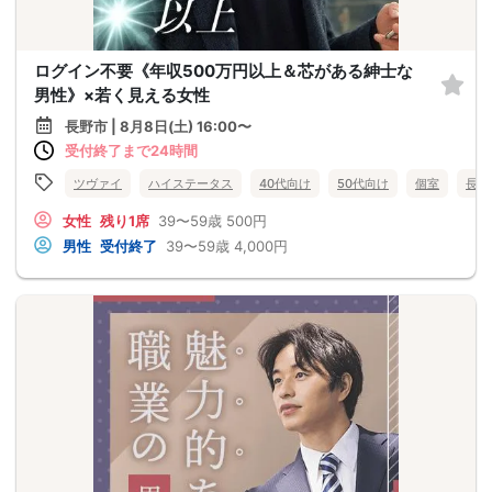
ログイン不要《年収500万円以上＆芯がある紳士な
男性》×若く見える女性
長野市 | 8月8日(土) 16:00〜
受付終了まで24時間
ツヴァイ
ハイステータス
40代向け
50代向け
個室
長野
女性
残り1席
39〜59歳
500円
男性
受付終了
39〜59歳
4,000円