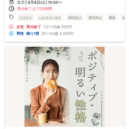
立川 | 8月8日(土) 15:00〜
受付終了まで23時間
ツヴァイ
ハイステータス
20代向け
30代向け
個室
公務
女性
受付終了
23〜33歳
500円
男性
残り1席
25〜33歳
4,000円