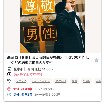
新企画《尊重し合える関係が理想》 年収500万円以
上などの結婚に前向きな男性
松本市 | 8月8日(土) 14:00〜
受付終了まで22時間
ツヴァイ
ハイステータス
40代向け
個室
公務員
長野県
女性
残り1席
38〜47歳
500円
男性
残り2席
39〜49歳
3,500円