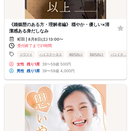
《婚姻歴のある方・理解者編》 穏やか・優しい×清
潔感ある身だしなみ
町田 | 8月8日(土) 13:00〜
受付終了まで21時間
ツヴァイ
ハイステータス
40代向け
50代向け
バツイチ・再
女性
残り1席
39〜59歳
500円
男性
残り1席
39〜59歳
4,000円