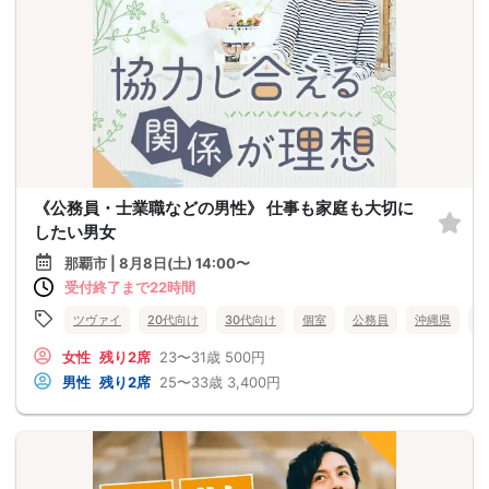
《公務員・士業職などの男性》 仕事も家庭も大切に
したい男女
那覇市 | 8月8日(土) 14:00〜
受付終了まで22時間
ツヴァイ
20代向け
30代向け
個室
公務員
沖縄県
那
女性
残り2席
23〜31歳
500円
男性
残り2席
25〜33歳
3,400円