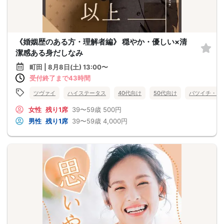
《婚姻歴のある方・理解者編》 穏やか・優しい×清
潔感ある身だしなみ
町田 | 8月8日(土) 13:00〜
受付終了まで43時間
ツヴァイ
ハイステータス
40代向け
50代向け
バツイチ・再
女性
残り1席
39〜59歳
500円
男性
残り1席
39〜59歳
4,000円