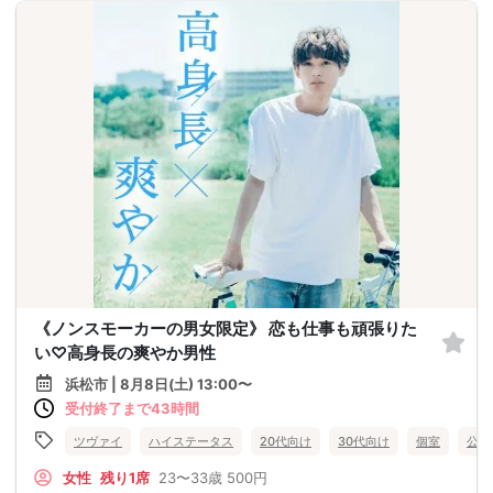
《ノンスモーカーの男女限定》 恋も仕事も頑張りた
い♡高身長の爽やか男性
浜松市 | 8月8日(土) 13:00〜
受付終了まで43時間
ツヴァイ
ハイステータス
20代向け
30代向け
個室
公務
女性
残り1席
23〜33歳
500円