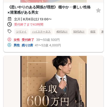
《思いやりのある関係が理想》 穏やか・優しい性格
×清潔感がある男女
立川 | 8月8日(土) 13:00〜
受付終了まで43時間
ツヴァイ
ハイステータス
40代向け
50代向け
個室
東京
女性
受付終了
39〜50歳
500円
男性
残り2席
41〜52歳
4,000円