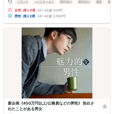
ツヴァイ
ハイステータス
30代向け
40代向け
個室
新潟
女性
残り3席
32〜42歳
500円
男性
残り2席
34〜42歳
3,500円
新企画《450万円以上/公務員などの男性》 告白さ
れたことがある男女