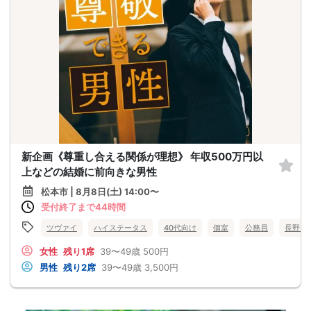
新企画《尊重し合える関係が理想》 年収500万円以
上などの結婚に前向きな男性
松本市 | 8月8日(土) 14:00〜
受付終了まで44時間
ツヴァイ
ハイステータス
40代向け
個室
公務員
長野県
女性
残り1席
39〜49歳
500円
男性
残り2席
39〜49歳
3,500円