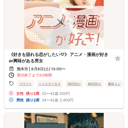
《好きを語れる恋がしたい♡》 アニメ・漫画が好き
or興味がある男女
熊本市 | 8月8日(土) 13:00〜
受付終了まで43時間
ツヴァイ
ハイステータス
30代向け
40代向け
趣味コン
女性
残り2席
32〜42歳
500円
男性
残り2席
34〜42歳
3,400円