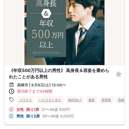
《年収500万円以上の男性》 高身長＆容姿を褒めら
れたことがある男性
高崎市 | 8月8日(土) 13:00〜
受付終了まで43時間
ツヴァイ
ハイステータス
40代向け
個室
群馬県
高崎市
女性
残り1席
37〜49歳
500円
男性
残り2席
39〜49歳
4,000円