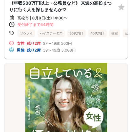
《年収500万円以上・公務員など》 来週の高松まつ
りに行く人を探しませんか♡
高松市 | 8月8日(土) 14:00〜
受付終了まで44時間
ツヴァイ
ハイステータス
30代向け
40代向け
個室
公務
女性
残り2席
37〜49歳
500円
男性
残り2席
39〜49歳
3,000円