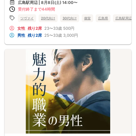
広島駅周辺 | 8月8日(土) 14:00〜
受付終了まで44時間
ツヴァイ
20代向け
30代向け
個室
広島県
広島駅周辺
女性
残り2席
23〜33歳
500円
男性
残り2席
25〜33歳
3,000円