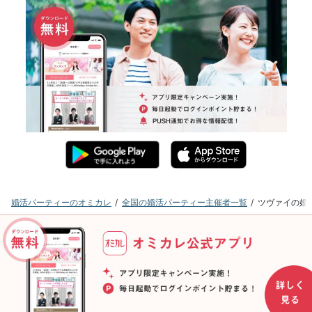
婚活パーティーのオミカレ
全国の婚活パーティー主催者一覧
ツヴァイの婚