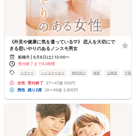
《外見や健康に気を遣っている♡》 恋人を大切にで
きる思いやりのあるノンスモ男女
船橋市 | 8月8日(土) 13:00〜
受付終了まで43時間
ツヴァイ
ハイステータス
40代向け
個室
公務員
千葉県
女性
受付終了
37〜47歳
500円
男性
残り2席
39〜49歳
3,800円