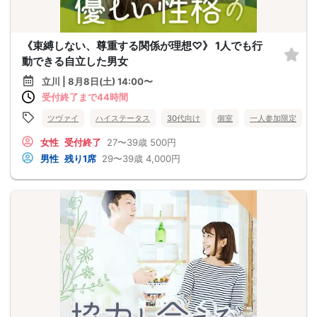
《束縛しない、尊重する関係が理想♡》 1人でも行
動できる自立した男女
立川 | 8月8日(土) 14:00〜
受付終了まで44時間
ツヴァイ
ハイステータス
30代向け
個室
一人参加限定
女性
受付終了
27〜39歳
500円
男性
残り1席
29〜39歳
4,000円