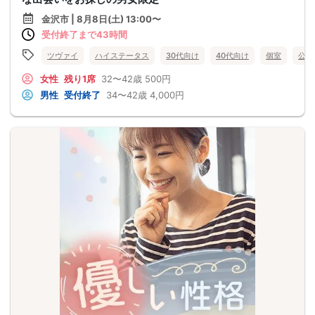
金沢市 | 8月8日(土) 13:00〜
受付終了まで43時間
ツヴァイ
ハイステータス
30代向け
40代向け
個室
公務
女性
残り1席
32〜42歳
500円
男性
受付終了
34〜42歳
4,000円