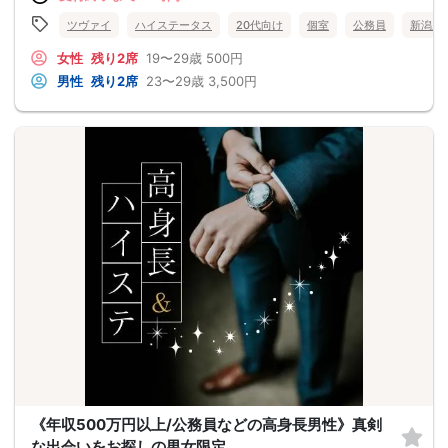
ツヴァイ
ハイステータス
20代向け
個室
公務員
新潟県
女性
残り2席
19〜29歳
500円
男性
残り2席
23〜29歳
3,500円
《年収500万円以上/公務員などの高身長男性》真剣
な出会いをお探しの男女限定