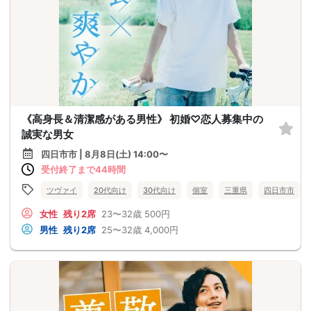
《高身長＆清潔感がある男性》 初婚♡恋人募集中の
誠実な男女
四日市市 | 8月8日(土) 14:00〜
受付終了まで44時間
ツヴァイ
20代向け
30代向け
個室
三重県
四日市市
女性
残り2席
23〜32歳
500円
男性
残り2席
25〜32歳
4,000円