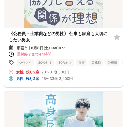
《公務員・士業職などの男性》 仕事も家庭も大切に
したい男女
那覇市 | 8月8日(土) 14:00〜
受付終了まで44時間
ツヴァイ
20代向け
30代向け
個室
公務員
沖縄県
那
女性
残り2席
23〜31歳
500円
男性
残り2席
25〜33歳
3,400円