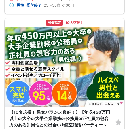
カフェでの飲食料金も含まれております。
男性
受付終了
23〜38歳
7,100円
（企画内容によっては、スイーツ付き)
④さまざまな企画イベントあり♡
季節に合ったさまざまなイベントを企画しております。
バーベキュー・神社巡り・体験型のパーティーも多数
開催確定
10人突破！
⑤手厚いサポート♡
はなしま専科では、結婚しま専科でのサポートも行っております。
なかなかカップリングしない・・・
デートが難しい・・・
という方も、プロのカウンセラー在籍の、結婚しま専科にてご相談いただき、あ
なたの出会いを全力でサポートさせて頂きます。
■開催人数目安
男女2対2〜8対8
■最少催行人数
男女2対2
■中止判断タイミング・中止連絡
開催時間の90分前までに、最少催行人数に満たない場合
中止連絡は、申込の携帯電話へショートメールでお送りします。
※弊社からのショートメールの受信許可設定をお願いします。
■飲食
あり（ドリンク）(場合によってはスイーツ)
■注意事項
店舗様のご迷惑になりますので、店舗様へ直接電話等でのご連絡はおやめ下さ
い。
問い合わせは、弊社からお送りした予約完了メールに記載の問い合わせ先まで、
【10名規模！ 男女バランス良好！】【年収450万円
ご連絡をお願いします。
※オミカレでの会員登録にあたっては本人確認が必要となります。
以上or大卒or大手企業勤務or公務員or正社員の包容
力のある】男性との出会い♪個室婚活パーティー～