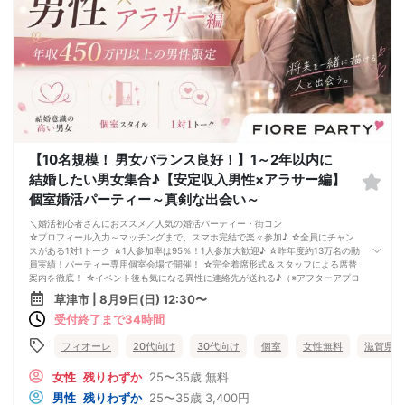
今年こそは彼女できて
一緒に美味しいものを食べに行ったり、
映画に行ったり、旅行に行けるように、
「奥手男子専用の恋愛婚活攻略」
を用意しています！
ぜひこの先を読み進めてみてください👇
※講師の急用以外はたとえ参加人数が1人でも
その人のために必ず実施します
※はじめてセミナーに参加する方も
ビデオオフでも参加OKにしているので
安心してください
【10名規模！ 男女バランス良好！】1～2年以内に
結婚したい男女集合♪【安定収入男性×アラサー編】
個室婚活パーティー～真剣な出会い～
＼婚活初心者さんにおススメ／人気の婚活パーティー・街コン
☆プロフィール入力～マッチングまで、スマホ完結で楽々参加♪ ☆全員にチャン
スがある1対1トーク ☆1人参加率は95％！1人参加大歓迎♪ ☆昨年度約13万名の動
員実績！パーティー専用個室会場で開催！ ☆完全着席形式＆スタッフによる席替
案内を徹底！ ☆イベント後も気になる異性に連絡先が送れる♪（※アフターアプロ
ーチ機能） スタッフが最初から最後まで進行するので、フリータイムで放置され
草津市 | 8月9日(日) 12:30〜
て人気の方と一度もお話できずに気が付いたらイベント終了・・・ということは
受付終了まで34時間
一切ありません！ 持ち物について ・ご本人様確認書類（無い場合はキャンセル扱
いとなります） ・最新版Google Chromeか最新版Safariを使用可能なスマホ （こ
ちらのパーティーはスマホを使用したパーティーになります。システムの関係
フィオーレ
20代向け
30代向け
個室
女性無料
滋賀県
上、カードスタイルに切り替えて催行する場合がございます。） ・なるべくお釣
銭がでないようご用意いただけますと幸いです。 ※集客状況に応じてサムネイル
女性
残りわずか
25〜35歳
無料
等が変更になる場合がございます。 参加年齢と参加条件は変更されませんのでご
男性
残りわずか
25〜35歳
3,400円
安心ください。