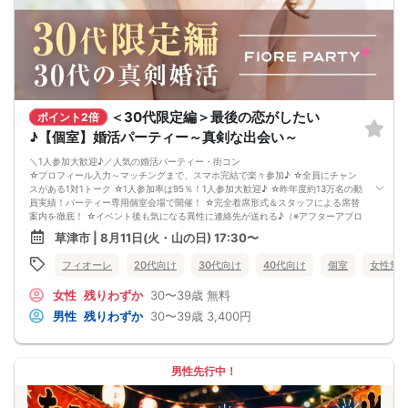
＜30代限定編＞最後の恋がしたい
ポイント2倍
♪【個室】婚活パーティー～真剣な出会い～
＼1人参加大歓迎♪／人気の婚活パーティー・街コン
☆プロフィール入力～マッチングまで、スマホ完結で楽々参加♪ ☆全員にチャン
スがある1対1トーク ☆1人参加率は95％！1人参加大歓迎♪ ☆昨年度約13万名の動
員実績！パーティー専用個室会場で開催！ ☆完全着席形式＆スタッフによる席替
案内を徹底！ ☆イベント後も気になる異性に連絡先が送れる♪（※アフターアプロ
ーチ機能） スタッフが最初から最後まで進行するので、フリータイムで放置され
草津市 | 8月11日(火・山の日) 17:30〜
て人気の方と一度もお話できずに気が付いたらイベント終了・・・ということは
一切ありません！ 持ち物について ・ご本人様確認書類（無い場合はキャンセル扱
フィオーレ
20代向け
30代向け
40代向け
個室
女性無
いとなります） ・最新版Google Chromeか最新版Safariを使用可能なスマホ （こ
ちらのパーティーはスマホを使用したパーティーになります。システムの関係
女性
残りわずか
30〜39歳
無料
上、カードスタイルに切り替えて催行する場合がございます。） ・なるべくお釣
銭がでないようご用意いただけますと幸いです。 ※集客状況に応じてサムネイル
男性
残りわずか
30〜39歳
3,400円
等が変更になる場合がございます。 参加年齢と参加条件は変更されませんのでご
安心ください。
男性先行中！