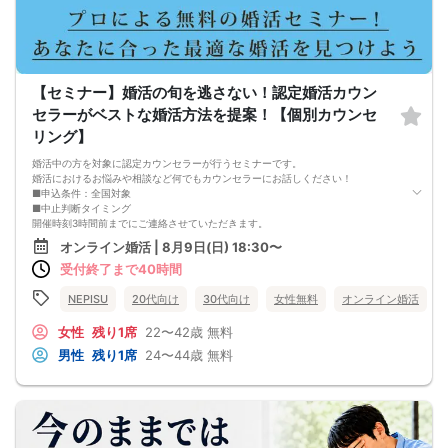
□最少催行人数が男性1名・女性1名以上からとなっております。
（ただしイベント開催時に最少催行人数が下回った場合は全員の同意を得た場合
のみ開催とする。）
【セミナー】婚活の旬を逃さない！認定婚活カウン
セラーがベストな婚活方法を提案！【個別カウンセ
リング】
婚活中の方を対象に認定カウンセラーが行うセミナーです。
婚活におけるお悩みや相談など何でもカウンセラーにお話しください！
■申込条件：全国対象
■中止判断タイミング
開催時刻3時間前までにご連絡させていただきます。
■注意事項
オンライン婚活 | 8月9日(日) 18:30〜
・キャンセルされる場合は、オミカレのメッセージ機能から必ずご連絡下さい。
受付終了まで40時間
・セミナー当日、セミナーの進行をスムーズに行う為、スタッフの指示に従って
ください。
・セミナー途中での途中退出は禁止となります。
NEPISU
20代向け
30代向け
女性無料
オンライン婚活
・悪質な場合は今後一切弊社のイベントに参加できなくなる可能性があります。
・弊社ではセミナー中やセミナー終了後発生したトラブルには一切関与いたしま
女性
残り1席
22〜42歳
無料
せん。
男性
残り1席
24〜44歳
無料
・チケットが「完売」と表示されていてもキャンセルなどがあった場合は再販を
行う可能性があります。
・外国人の方の参加はご遠慮ください。日本語での円滑なコミュニケーションが
可能な方に限ります。(For Japanese people only)