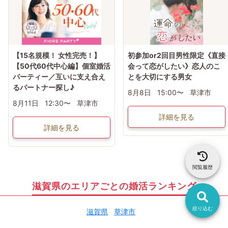
【15名規模！ 女性完売！】
初参加or2回目男性限定《直接
【50代60代中心編】個室婚活
会って恋がしたい》恋人のこ
パーティー／互いに支え合え
とを大切にする男女
るパートナー探し♪
8月8日
15:00〜
草津市
8月11日
12:30〜
草津市
詳細を見る
詳細を見る
閲覧履歴
滋賀県のエリアごとの婚活ランキング
絞り込む
滋賀県
草津市