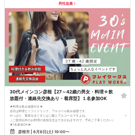
男性急募！
②マスクを外して会話♪♪ プロフィールカードを交換し、ゆっくりマスク着用で
1対1で、交流して頂きます。 プロフィールカードを参考にして、お互いの気に
なる事を聞きお話しましょう。
③ブレイクタイム
④2回目の交流にて、気になる方へ連絡先カードの記入もしてお渡しして頂きま
す
⑤パーティー終了。
※ボクシングジムは営業時間外になります。参加者様のみの会場となります。ご安
心くださいませ！
□中止判断タイミング
開催当日13：00までに最少催行人数に満たない場合
または13：00以降にキャンセルにより最少催行人数を下回った場合は、中止と
いたします。
□最少催行人数が男性1名・女性1名以上からとなっております。
（ただしイベント開催時に最少催行人数が下回った場合は全員の同意を得た場合
のみ開催とする。）
30代メインコン彦根【27～42歳の男女・料理☆飲
放題付・連絡先交換あり・着席型】１名参加OK
★料理＆飲み放題付き★
当日は料理とソフトドリンク、アルコール飲み放題です。
やっぱり、緊張をほぐすにはご飯とアルコールですよね。
（ご提供以外のお料理の追加注文はできかねますので、予めご了承ください）
★1名参加OK★
他の1名参加の方とペアになりますし、友達作りにも最適です。
彦根市 | 8月8日(土) 19:00〜
基本的には２：２のグループトークとなります。