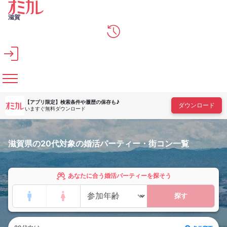
メインコンテンツへスキップ
滋賀
【アプリ限定】
検索条件や履歴の保存も♪
ダウンロード
いますぐ無料ダウンロード
滋賀県の20代対象の婚活パーティー・街コン一覧
あなたに合う婚活パーティーを探そう
探す