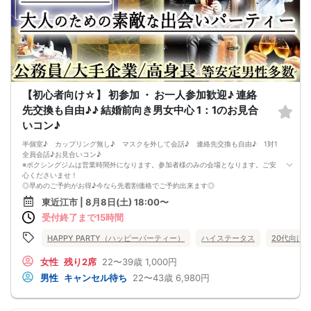
【初心者向け☆】 初参加 ・ お一人参加歓迎♪ 連絡
先交換も自由♪♪ 結婚前向き男女中心 1：1のお見合
いコン♪
半個室♪ カップリング無し♪ マスクを外して会話♪ 連絡先交換も自由♪ 1対1
全員会話♪お見合いコン♪
※ボクシングジムは営業時間外になります。参加者様のみの会場となります。ご安
心くださいませ！
◎早めのご予約がお得♪今なら先着割価格でご予約出来ます◎
早めのご予約が凄くお得♪
東近江市 | 8月8日(土) 18:00〜
男女比を調整しながら価格が上がっていきます。
受付終了まで15時間
先の予定を確認し早めに申し込みした方がお得に参加できるシステムです。
現在表示されている価格が今の先着割価格となります。
【パーティーの内容】
HAPPY PARTY（ハッピーパーティー）
ハイステータス
20代向け
落ち着いた空間で、1対1でお相手とお話しする事ができます。
パーティー中もスタッフがサポートするので、初参加の方でも安心です♪
女性
残り2席
22〜39歳
1,000円
未来に繋がる運命の恋が見つかるチャンスです☆
男性
キャンセル待ち
22〜43歳
6,980円
【持ち物について】
・ボールペン(お忘れの場合は、110円で販売しております。)
【パーティーの流れ】
①受付をして、プロフィールカードの記入をして頂きます。