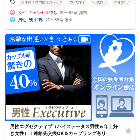
☑経験を積むために出会いの数を増やす
奥手男子専門婚活カレッジ
20代向け
30代向け
40代向け
5
これらすべて、
奥手男子に合わない方法です。
女性
キャンセル待ち
20〜55歳
無料
なぜなら、趣味や共通の話題などをしても
男性
残り1席
20〜55歳
無料
それだけでは、女性は好きにはなってくれない。
しかも、うまく駆け引きをして、
次につなげようとすればするほど、
男性中心で考えていることが伝わり、
気づかないうちに「女性の信頼」を失ってしまう。
さらに、出会いの数を増やしても
気になる女性を目の前にすると、
「好印象に思われたい。嫌われたくない。」
という気持ちが強くなり、
どうしても当たり障りない会話してしまう。
その結果、彼女できるチャンスを
逃している奥手男子がめっちゃ多いからです。
でも、安心してください！
今年こそは彼女できて
一緒に美味しいものを食べに行ったり、
映画に行ったり、旅行に行けるように、
「奥手男子専用の恋愛婚活攻略」
を用意しています！
ぜひこの先を読み進めてみてください👇
※講師の急用以外はたとえ参加人数が1人でも
その人のために必ず実施します
※はじめてセミナーに参加する方も
ビデオオフでも参加OKにしているので
男性エグゼクティブ（ハイステータス男性＆年上好
安心してください
き女性）！連絡先交換OK＆カップリング有り