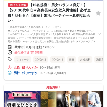
【12名規模！ 男女バランス良好！】
ポイント2倍
【20･30代中心★高身長or安定収入男性編】必ず全
員と話せる☆【個室】婚活パーティー～真剣な出会
い～
＼初参加大歓迎♪／人気の婚活パーティー・街コン
☆プロフィール入力～マッチングまで、スマホ完結で楽々参加♪ ☆全員にチャン
スがある1対1トーク ☆1人参加率は95％！1人参加大歓迎♪ ☆昨年度約13万名の動
員実績！パーティー専用個室会場で開催！ ☆完全着席形式＆スタッフによる席替
案内を徹底！ ☆イベント後も気になる異性に連絡先が送れる♪（※アフターアプロ
ーチ機能） スタッフが最初から最後まで進行するので、フリータイムで放置され
草津市 | 8月8日(土) 17:30〜
て人気の方と一度もお話できずに気が付いたらイベント終了・・・ということは
受付終了まで15時間
一切ありません！ 持ち物について ・ご本人様確認書類（無い場合はキャンセル扱
いとなります） ・最新版Google Chromeか最新版Safariを使用可能なスマホ （こ
ちらのパーティーはスマホを使用したパーティーになります。システムの関係
フィオーレ
20代向け
30代向け
個室
女性無料
滋賀県
上、カードスタイルに切り替えて催行する場合がございます。） ・なるべくお釣
銭がでないようご用意いただけますと幸いです。 ※集客状況に応じてサムネイル
女性
残りわずか
20〜39歳
無料
等が変更になる場合がございます。 参加年齢と参加条件は変更されませんのでご
男性
残りわずか
20〜39歳
3,900円
安心ください。
男性満席！