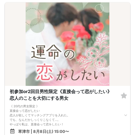
※集客状況に応じてサムネイル等が変更になる場合がございます。
参加年齢と参加条件は変更されませんのでご安心ください。
初参加or2回目男性限定《直接会って恋がしたい》
恋人のことを大切にする男女
《 20代の男女限定 》
直接会って恋がしたい
恋人が欲しくてマッチングアプリを入れた。
でも、なんだかしっくりこなくて…。
やっぱり私は、直接会って恋をしたい！
＼ こんな人におすすめです ／
草津市 | 8月8日(土) 15:00〜
✓ 頻繁なメッセージのやり取りが苦手