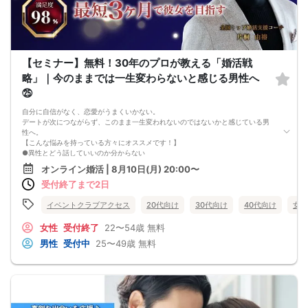
【セミナー】無料！30年のプロが教える「婚活戦
略」｜今のままでは一生変わらないと感じる男性へ
㉕
自分に自信がなく、恋愛がうまくいかない。
デートが次につながらず、このまま一生変われないのではないかと感じている男
性へ。
【こんな悩みを持っている方々にオススメです！】
●異性とどう話していいのか分からない
●婚活パーティー、合コンで上手くいかない
オンライン婚活 | 8月10日(月) 20:00〜
●デートやお見合いが２回目につながらない
受付終了まで2日
●今のままでは一生変わらない気がする
●異性から断られると、自分の人格を否定されている気分になる
恋愛経験が少なくても大丈夫です。
イベントクラブアクセス
20代向け
30代向け
40代向け
女性
最短3ヶ月で彼女ができる可能性を高め、1年以内の結婚を目指すための
恋愛・婚活の具体的な方法をお伝えします。
女性
受付終了
22〜54歳
無料
【婚活戦略セミナーで得られるメリットは！】
男性
受付中
25〜49歳
無料
●休日に彼女と楽しくデートできる自分を目指せる
●女性との会話に自信を持てるようになる
●婚活パーティーやマッチングアプリで結果を出せるようになる
●異性とのコミュニケーションのポイントが理解できる
●好きになった女性との関係を続けられるようになる
まずは、異性が求めていることを理解し、
それを提供できる自分自身に変化していくことにより、