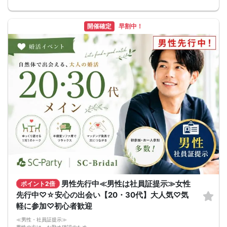
開催確定
早割中！
男性先行中≪男性は社員証提示≫女性
ポイント2倍
先行中♡☆安心の出会い【20・30代】大人気♡気
軽に参加♡初心者歓迎
≪男性・社員証提示≫