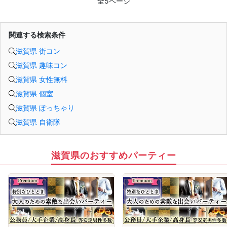
全5ページ
今年こそは彼女できて
一緒に美味しいものを食べに行ったり、
映画に行ったり、旅行に行けるように、
「奥手男子専用の恋愛婚活攻略」
関連する検索条件
を用意しています！
ぜひこの先を読み進めてみてください👇
滋賀県 街コン
※講師の急用以外はたとえ参加人数が1人でも
その人のために必ず実施します
滋賀県 趣味コン
※はじめてセミナーに参加する方も
ビデオオフでも参加OKにしているので
滋賀県 女性無料
安心してください
滋賀県 個室
滋賀県 ぽっちゃり
滋賀県 自衛隊
滋賀県のおすすめパーティー