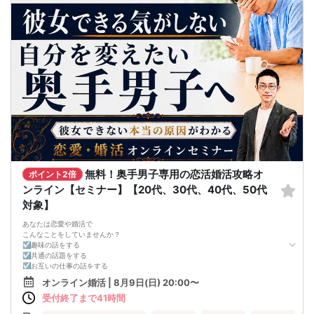
無料！奥手男子専用の恋活婚活攻略オ
ポイント2倍
ンライン【セミナー】【20代、30代、40代、50代
対象】
あなたは恋愛や婚活で
こんなことをしていませんか？
☑趣味の話をする
☑共通の話題をする
☑お互いの仕事の話をする
☑家族や将来について話をする
オンライン婚活 | 8月9日(日) 20:00〜
☑食事の話をする
受付終了まで41時間
☑好印象に思ってもらうために
頑張って褒める