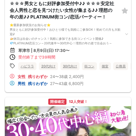
☆☆☆男女ともに好評参加受付中♪♪ ☆☆☆安定社
会人男性と恋を見つけたい女性が集まる♪♪ 理想の
年の差♪♪ PLATINUM街コン/恋活パーティー！
⭐️最新参加状況のお知らせ⭐️
男女ともに好評参加受付中！おひとり様でも気軽にご参加OK！初めての方も大歓
迎♪
🍻休日は出会いのチャンス！気軽に参加できる街コンイベント開催♪
💎PLATINUM恋活コン～20代後半〜30代中心！理想の年の差で出会おう～
社会人男性と恋を見つけたい女性が集まる♪♪
草津市 | 8月9日(日) 17:30〜
🌸「最近出会いが少ないなぁ…」
受付終了まで39時間
🌸「恋人が欲しいけど、婚活よりカジュアルに始めたい」
そんなあなたにピッタリの、気軽に話せる恋活街コンです♪
✨こんな街コンです✨
ハピララ
20代向け
30代向け
街コン
個室
公務員
・落ち着いた雰囲気の会場で、ゆったり着席スタイル
・ドリンク付き！（ビール・カクテル・ソフトドリンクなど）
女性
残りわずか
24〜38歳
2,400円
・連絡先の交換は自由♪気になる相手と次に繋がりやすい！
男性
残りわずか
27〜43歳
6,800円
・会話がしやすい工夫＆進行で、自然と仲良くなれる空間♪
👨‍💼こんな方におすすめ！
・真面目に恋人を探している
・初対面でも自然に話せる雰囲気が好き
開催確定
12人突破！
・合コンより落ち着いた出会いの場を求めている
・友達感覚から、じっくり恋を始めたい
🙋‍♂️参加スタイルも自由で安心！
・おひとり参加大歓迎！（スタッフがしっかりフォロー）
・2名以上でのご参加もOK（お席は並びでご案内します）
・初参加でも浮かないよう、イベントの進行はスムーズ＆丁寧！
💳選べるお支払い方法
・当日、現金払いOK！