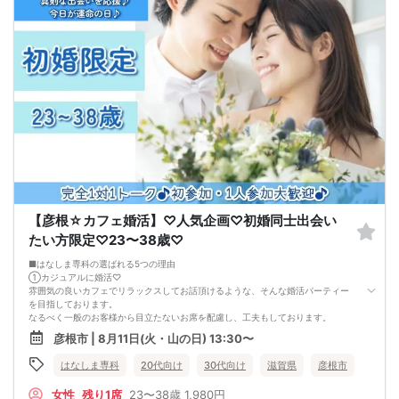
はじめて自分が好きな異性が自分を好きになってくれるようになり、
恋愛婚活が上手くいくようになります。
改善
異性が求めていることを理解し、
それを自然に伝えられる自分に変わることで、
好きな女性から選ばれるようになります。
婚活戦略セミナーでは、恋愛や婚活で悩む男性が
短期間で変化と成果を実感できる方法をお伝えします。
【注意事項】
・セミナー中はカメラをオン（お顔を出して）での受講をお願いします。
（屋外、車内からのご参加や、途中入室、退出はご遠慮下さい。）
【キャンセル規定】
セミナー準備の都合上、当日無断キャンセルの場合は、3,000円のキャンセル料を
お支払いいただきます。
【彦根☆カフェ婚活】♡人気企画♡初婚同士出会い
たい方限定♡23〜38歳♡
■はなしま専科の選ばれる5つの理由
①カジュアルに婚活♡
雰囲気の良いカフェでリラックスしてお話頂けるような、そんな婚活パーティー
を目指しております。
なるべく一般のお客様から目立たないお席を配慮し、工夫もしております。
②1人参加・同伴参加もOK♡
彦根市 | 8月11日(火・山の日) 13:30〜
お一人様参加大歓迎！
お友達との同伴参加も、もちろんOKです。
はなしま専科
20代向け
30代向け
滋賀県
彦根市
③男女共に参加費を頂いております♡
女性無料パーティーではないため、真剣に出会いたい方が、ご参加されておりま
女性
残り1席
23〜38歳
1,980円
す。