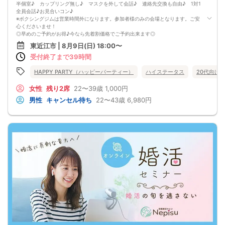
半個室♪ カップリング無し♪ マスクを外して会話♪ 連絡先交換も自由♪ 1対1
全員会話♪お見合いコン♪
※ボクシングジムは営業時間外になります。参加者様のみの会場となります。ご安
心くださいませ！
◎早めのご予約がお得♪今なら先着割価格でご予約出来ます◎
早めのご予約が凄くお得♪
東近江市 | 8月9日(日) 18:00〜
男女比を調整しながら価格が上がっていきます。
受付終了まで39時間
先の予定を確認し早めに申し込みした方がお得に参加できるシステムです。
現在表示されている価格が今の先着割価格となります。
【パーティーの内容】
HAPPY PARTY（ハッピーパーティー）
ハイステータス
20代向け
落ち着いた空間で、1対1でお相手とお話しする事ができます。
パーティー中もスタッフがサポートするので、初参加の方でも安心です♪
女性
残り2席
22〜39歳
1,000円
未来に繋がる運命の恋が見つかるチャンスです☆
男性
キャンセル待ち
22〜43歳
6,980円
【持ち物について】
・ボールペン(お忘れの場合は、110円で販売しております。)
【パーティーの流れ】
①受付をして、プロフィールカードの記入をして頂きます。
②マスクを外して会話♪♪ プロフィールカードを交換し、ゆっくりマスク着用で
1対1で、交流して頂きます。 プロフィールカードを参考にして、お互いの気に
なる事を聞きお話しましょう。
③ブレイクタイム
④2回目の交流にて、気になる方へ連絡先カードの記入もしてお渡しして頂きま
す
⑤パーティー終了。
※ボクシングジムは営業時間外になります。参加者様のみの会場となります。ご安
心くださいませ！
□中止判断タイミング
開催当日13：00までに最少催行人数に満たない場合
または13：00以降にキャンセルにより最少催行人数を下回った場合は、中止と
いたします。