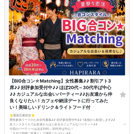
【BIG合コン☆Matching】女性募集♪♪ 割引アト3
席♪♪ 好評参加受付中♪♪ ほぼ20代～30代半ば中心
♪♪ カジュアルな出会いパーティー♪♪お友達から仲
良くなりたい！カフェや納涼デートに行ってみた
い！美味しいドリンク＆ライトフード付
⭐️最新応募状況⭐️
男性参加リードのため女性募集♪♪ 好評参加受付中♪♪ 1名様から歓迎します♪♪
合コンスタイルでお友達からはじめるカジュアルなパーティー♪♪
今回のパーティーはほぼ20代～30代半ば中心！
「まずは気軽に友達として仲良くなりたい♪♪」