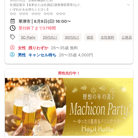
男性の方は、お勤め確認のため
社員証提示【名刺または社員証(源泉徴収票等)など、
いずれかをお持ちください】
♡♡ ♡♡♡ ♡♡♡ ♡♡♡ ♡♡♡
結婚に前向きな方同士のお出会い☆
草津市 | 8月9日(日) 16:00〜
新しくなったパーティーサロンでのお出会い。
受付終了まで37時間
休憩にドリンク・お菓子がでるので、
疲れず、落ち着いて楽しくトークができます♪
同世代が集まるのでお話も合うはず！
SC-Party
20代向け
30代向け
個室
女性無料
公務員
当日発表あり☆
くつろぎ空間で、
女性
残りわずか
26〜35歳
無料
未来の旦那様・奥様との
男性
キャンセル待ち
26〜35歳
4,000円
素敵なお出会いをしませんか(o^^o)？
♡♡♡ ♡♡♡ ♡♡♡ ♡♡♡ ♡♡♡
！！駐車場完備！！
(当サロン ビル裏手に駐車場がございます)
男性先行中！
☆駐車場No.19～34をご利用ください。 ※健診センター様の許可を得て駐車場をお
借りしております。
男性：襟付きのシャツorジャケット
清潔感のある格好で。
※催行人数は、 男女合計8名を最少催行目安として運営しています。
※開催当日、イベント開始2時間前までに最少催行人数に満たない場合
イベント開催中止のご連絡させていただきます。