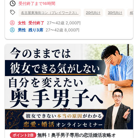
受付終了まで16時間
（１：１でのトークはございませんので、予めご了承ください）
★プロフィールカードにより会話のキッカケもバッチリ★
このカードのおかけで 終始無言で終わっちゃった・・・
名古屋東海街コン（プレイワークス）
20代向け
30代向け
40
なんてことは絶対ありません！
プロフィールカードを活用し、「はじめまして」から会話を楽しみましょう。
女性
受付終了
27〜42歳
2,000円
★完全着席型・連絡先交換は自由★
男性
残り3席
27〜42歳
8,000円
完全着席型で席替えはできる限り行います。
席替えの５分前には連絡先交換を促すアナウンスをいたしますので、「連絡先交
換ができなかった」なんてことはありません。
（連絡先交換は席替え時間までに円滑に行ってください）
---------------------------
【お客様へのお願い】
1. ２名様以上でのご参加は必ず同性同士でお申し込みください。
2. 服装の指定はございません。多くのお客様はカジュアルな格好でおこしになら
れています。
3. 開催判断はイベント前日の時点で男性３名・女性３名以上のお申し込みからに
なりますが、当日に参加者のキャンセルで比率が崩れた場合や開催判断人数を下
回った場合、一切返金などの保証はいたしませんのでご了承ください。
4. イベントページ内の「お申し込み状況」等はキャンセルなどで当日の参加人
数、男女比率と異なる可能性がございます。
5. 当日は店舗の外ではなく店舗内で受付いたします。店内に入り店員に「街コン
で来た」旨をお伝えください。
6. お釣りの用意はございませんので、出ないようにご準備お願いします。
7. 当日は年齢確認のできる身分証をお持ちください。イベントの対象年齢でない
ことが発覚した場合、参加費を全額徴収し返金はいたしかねます。
8. 15分以上の遅刻はキャンセルとみなす可能性があります。
9. 当日受付にお越しになってからのキャンセル、途中キャンセルは出来ません。
10. イベント中止に伴うユーザーへの返金額は、チケット代金となり、交通費、宿
泊費、通信費等の返金は行いません。
無料！奥手男子専用の恋活婚活攻略オ
ポイント2倍
11. 領収書の発行はいたしかねます。