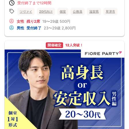
受付終了まで12時間
✓ まずは会って話がしたい
✓ 恋人のことは何よりも大切にしたい
同じ日、同じ場所、同じ時間に参加した――
ツヴァイ
20代向け
個室
公務員
滋賀県
草津市
そんな運命を感じる素敵な一日になる予感♪
女性
残り2席
19〜29歳
500円
男性
受付終了
23〜29歳
2,800円
開催確定
12人突破！