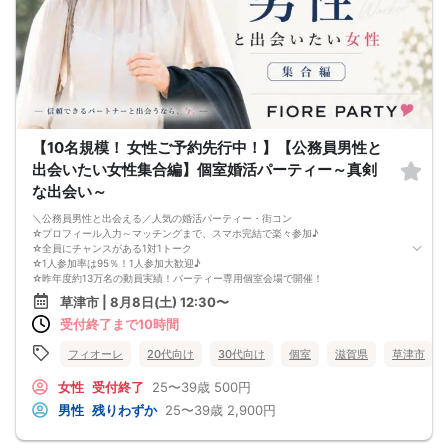
【10名規模！ 女性ご予約先行中！】【公務員男性と
出会いたい女性集合編】個室婚活パーティー～真剣
な出会い～
＼公務員男性と出会える／人気の婚活パーティー・街コン
☆プロフィール入力～マッチングまで、スマホ完結で楽々参加♪
☆全員にチャンスがある1対1トーク
☆1人参加率は95％！1人参加大歓迎♪
☆昨年度約13万名の動員実績！パーティー専用個室会場で開催！
☆完全着席形式＆スタッフによる席替案内を徹底！
草津市 | 8月8日(土) 12:30〜
☆イベント後も気になる異性に連絡先が送れる♪（※アフターアプローチ機能）
受付終了まで10時間
スタッフが最初から最後まで進行するので、フリータイムで放置されて人気の方
と一度もお話できずに気が付いたらイベント終了・・・ということは一切ありま
せん！
フィオーレ
20代向け
30代向け
個室
滋賀県
草津市
持ち物について
・ご本人様確認書類（無い場合はキャンセル扱いとなります）
女性
受付終了
25〜39歳
500円
・最新版Google Chromeか最新版Safariを使用可能なスマホ
男性
残りわずか
25〜39歳
2,900円
（こちらのパーティーはスマホを使用したパーティーになります。システムの関
係上、カードスタイルに切り替えて催行する場合がございます。）
・なるべくお釣銭がでないようご用意いただけますと幸いです。