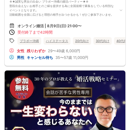
☆★誠実な男女の出会い ブラボー沖縄の婚活パーティー★☆
普段出会えないお相手とのご縁を提供する為に全国規模で募集をしている特別な
イベントとなります｡
活動範囲を全国に広げると理想の相手がみつかるかも！ぜひご参加下さいませ。
【注意事項】
オンライン婚活 | 8月9日(日) 21:00〜
・全国各地に募集しております。お相手の居住地はご自身の居住地と異なる場合
受付終了まで42時間
がございます。
・本人様確認書類のご提示をお願いしております。免許証やマイナンバーカード
等をご準備下さい。
ブラボー沖縄
ハイステータス
20代向け
30代向け
40代向け
・確認書類を提示頂けない場合はご参加をお断りする場合も御座いますので予め
ご了承下さいませ。
女性
残りわずか
29〜49歳
6,000円
・終了時刻は目安となります。正確な終了時刻はイベント開始時にスタッフより
男性
キャンセル待ち
35〜57歳
11,000円
ご案内いたします。
・直前の申込みや当日のキャンセルにより男女比が偏る可能性がございますこと
をご了承ください。
・最小催行人数 1対1、最大20名（男女比調整のため定員になる前にキャンセル待
ちとなる場合がございます）
・イベント開催時刻１時間前迄に最小催行人数に満たない場合は中止のご連絡を
差し上げます。