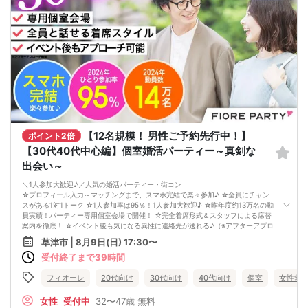
・事前にクレジットカード払いもOK（申込時に選択可能）
📌【参加にあたってのご案内】
・お申込み完了後、お席を確保いたします
・キャンセルには所定のポリシーが適用されますのでご確認ください
・マスク着用は任意です（気になる方はご自身の判断で着用可能）
💘＼人気イベントのためお早めに！／
「街コンって緊張するかも…」という方も安心。
気軽に参加できて、楽しく出会える週末のひとときを一緒に過ごしませんか？
恋のきっかけは、ここから！
あなたのご参加、お待ちしております✨
【12名規模！ 男性ご予約先行中！】
ポイント2倍
【30代40代中心編】個室婚活パーティー～真剣な
出会い～
＼1人参加大歓迎♪／人気の婚活パーティー・街コン
☆プロフィール入力～マッチングまで、スマホ完結で楽々参加♪ ☆全員にチャン
スがある1対1トーク ☆1人参加率は95％！1人参加大歓迎♪ ☆昨年度約13万名の動
員実績！パーティー専用個室会場で開催！ ☆完全着席形式＆スタッフによる席替
案内を徹底！ ☆イベント後も気になる異性に連絡先が送れる♪（※アフターアプロ
ーチ機能） スタッフが最初から最後まで進行するので、フリータイムで放置され
草津市 | 8月9日(日) 17:30〜
て人気の方と一度もお話できずに気が付いたらイベント終了・・・ということは
受付終了まで39時間
一切ありません！ 持ち物について ・ご本人様確認書類（無い場合はキャンセル扱
いとなります） ・最新版Google Chromeか最新版Safariを使用可能なスマホ （こ
ちらのパーティーはスマホを使用したパーティーになります。システムの関係
フィオーレ
20代向け
30代向け
40代向け
個室
女性無
上、カードスタイルに切り替えて催行する場合がございます。） ・なるべくお釣
銭がでないようご用意いただけますと幸いです。 ※集客状況に応じてサムネイル
女性
受付中
32〜47歳
無料