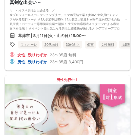
真剣な出会い～
＼ ハイスペ男性と出会える ／
☆プロフィール入力～マッチングまで、スマホ完結で楽々参加♪ ☆全員にチャン
スがある1対1トーク ☆1人参加率は95％！1人参加大歓迎♪ ☆昨年度約13万名の動
員実績！パーティー専用個室会場で開催！ ☆完全着席形式＆スタッフによる席替
案内を徹底！ ☆イベント後も気になる異性に連絡先が送れる♪（※アフターアプロ
ーチ機能） スタッフが最初から最後まで進行するので、フリータイムで放置され
草津市 | 8月11日(火・山の日) 15:00〜
て人気の方と一度もお話できずに気が付いたらイベント終了・・・ということは
一切ありません！ 持ち物について ・ご本人様確認書類（無い場合はキャンセル扱
フィオーレ
20代向け
30代向け
個室
女性無料
滋賀県
いとなります） ・最新版Google Chromeか最新版Safariを使用可能なスマホ （こ
ちらのパーティーはスマホを使用したパーティーになります。システムの関係
女性
残りわずか
23〜35歳
無料
上、カードスタイルに切り替えて催行する場合がございます。） ・なるべくお釣
銭がでないようご用意いただけますと幸いです。 ※集客状況に応じてサムネイル
男性
残りわずか
23〜35歳
3,400円
等が変更になる場合がございます。 参加年齢と参加条件は変更されませんのでご
安心ください。
男性先行中！