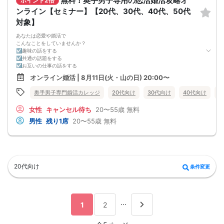
無料！奥手男子専用の恋活婚活攻略オ
ポイント2倍
ンライン【セミナー】【20代、30代、40代、50代
対象】
あなたは恋愛や婚活で
こんなことをしていませんか？
☑趣味の話をする
☑共通の話題をする
☑お互いの仕事の話をする
☑家族や将来について話をする
オンライン婚活 | 8月11日(火・山の日) 20:00〜
☑食事の話をする
☑好印象に思ってもらうために
奥手男子専門婚活カレッジ
20代向け
30代向け
40代向け
5
頑張って褒める
☑経験を積むために出会いの数を増やす
女性
キャンセル待ち
20〜55歳
無料
これらすべて、
奥手男子に合わない方法です。
男性
残り1席
20〜55歳
無料
なぜなら、趣味や共通の話題などをしても
それだけでは、女性は好きにはなってくれない。
しかも、うまく駆け引きをして、
次につなげようとすればするほど、
男性中心で考えていることが伝わり、
気づかないうちに「女性の信頼」を失ってしまう。
20代向け
条件変更
さらに、出会いの数を増やしても
気になる女性を目の前にすると、
「好印象に思われたい。嫌われたくない。」
という気持ちが強くなり、
どうしても当たり障りない会話してしまう。
...
1
2
その結果、彼女できるチャンスを
逃している奥手男子がめっちゃ多いからです。
でも、安心してください！