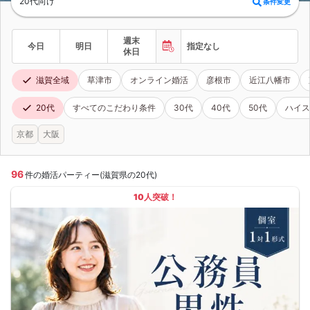
20代向け
条件変更
週末
今日
明日
指定なし
休日
滋賀全域
草津市
オンライン婚活
彦根市
近江八幡市
20代
すべてのこだわり条件
30代
40代
50代
ハイス
京都
大阪
96
件の婚活パーティー(滋賀県の20代)
10人突破！