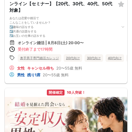
ンライン【セミナー】【20代、30代、40代、50代
お申し込みが完了した時点で上記すべての事項に同意したと判断いたします。
8/8(土)30代メイン夜コン彦根
対象】
あなたは恋愛や婚活で
こんなことをしていませんか？
☑趣味の話をする
☑共通の話題をする
☑お互いの仕事の話をする
☑家族や将来について話をする
オンライン婚活 | 8月8日(土) 20:00〜
☑食事の話をする
受付終了まで17時間
☑好印象に思ってもらうために
頑張って褒める
☑経験を積むために出会いの数を増やす
奥手男子専門婚活カレッジ
20代向け
30代向け
40代向け
5
これらすべて、
奥手男子に合わない方法です。
女性
キャンセル待ち
20〜55歳
無料
なぜなら、趣味や共通の話題などをしても
男性
残り1席
20〜55歳
無料
それだけでは、女性は好きにはなってくれない。
しかも、うまく駆け引きをして、
次につなげようとすればするほど、
男性中心で考えていることが伝わり、
開催確定
10人突破！
気づかないうちに「女性の信頼」を失ってしまう。
さらに、出会いの数を増やしても
気になる女性を目の前にすると、
「好印象に思われたい。嫌われたくない。」
という気持ちが強くなり、
どうしても当たり障りない会話してしまう。
その結果、彼女できるチャンスを
逃している奥手男子がめっちゃ多いからです。
でも、安心してください！