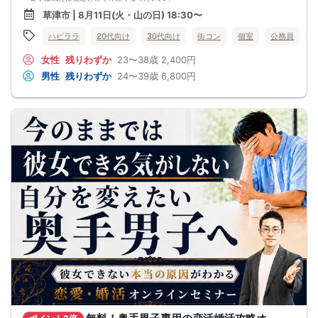
「気になる方とカフェや納涼デートに行ってみたい♪♪」
草津市 | 8月11日(火・山の日) 18:30〜
「良きパートナーを見つけたい♪♪」
そんなあなたにぴったりのコンパ風な出会いイベントをご用意しました♪
ハピララ
20代向け
30代向け
街コン
個室
公務員
学生時代に経験した！？なにか懐かしいこのコンパの雰囲気・・・！
皆さんでお話するのはきっと楽しいはず！
女性
残りわずか
23〜38歳
2,400円
「ちょうどいい距離感」から始めませんか？
清潔感のあるお店で気にせずお話を楽しめます。
男性
残りわずか
24〜39歳
6,800円
落ち着いた雰囲気の中で、リラックスしてお話しできるのが魅力なんです♪♪
～開催形式について～
ゆったり着席スタイル♪♪
美味しいドリンクをサービス♡（ソフトドリンク・ノンアルカクテル・カクテ
ル・ビール等♪♪）
連絡先交換自由♪♪ 次に繋がりやすい♪♪
【お支払い方法】
当日現金払い♪
楽々♪クレジット払い♪
＜申込画面でいずれかを選択ください＞
※お申し込み後、即時でお客様のお席を確保しています♪
規定のキャンセルポリシーが適用されます。ご確認の上、お申込み願います。
男女調整・お席の確保等を行っております運営都合上、ご理解をお願いします。
【会場での受付】
10分前より受付♪
【必ずご確認くださいませ】
開催中のマスク着用は任意とさせていただきます。