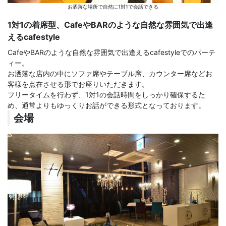
お洒落な場所で自然に1対1で会話できる
1対1の着席型、CafeやBARのような自然な雰囲気で出逢
えるcafestyle
CafeやBARのような自然な雰囲気で出逢えるcafestyleでのパーテ
ィー。
お洒落な店内の中にソファ席やテーブル席、カウンター席などお
客様を点在させる形でお座りいただきます。
フリータイムを行わず、1対1の会話時間をしっかり確保するた
め、通常よりもゆっくりお話ができる形式となっております。
会場