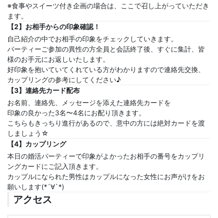
※食事やスイーツ付き企画の場合は、ここで召し上がっていただき
ます。
【2】お相手からの印象確認！
自己紹介の中でお相手の印象をチェックしていきます。
パーティーご参加の異性の方全員と会話終了後、すぐに集計、皆
様のお手元にお返しいたします。
好印象を抱いていてくれている方がわかりますので連絡先交換、
カップリングの参考にしてください♪
【3】連絡先カード配布
お名前、連絡先、メッセージを添えた連絡先カードを
印象の良かった3名〜4名にお配り頂きます。
こちらもきっちり進行があるので、意中の方には絶対カードを渡
しましょう☆
【4】カップリング
本日の婚活パーティーで印象がよかったお相手の番号をカップリ
ングカードにご記入頂きます。
カップルになられた男性はカップルになった女性にお声がけをお
願いします(*´∀`*)
アクセス