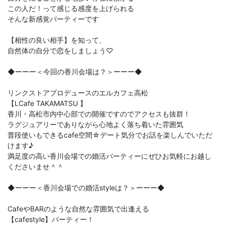
この人だ！って感じる感度を上げられる
そんな新感覚パーティーです
【相性の良い相手】を知って、
自然体の自分で恋をしましょう♡
◆ーーー＜今回の香川会場は？＞ーーー◆
リンクストアプロデュースのエルカフェ高松
【LCafe TAKAMATSU 】
香川・高松市内中心部での開催ですのでアクセスも抜群！
ラグジュアリーでありながら心地よく落ち着いた雰囲気
普段使いもできるcafe空間☆デート気分でお話を楽しんでいただ
けます♪
満足度の高い香川会場での婚活パーティーにぜひお気軽にお越し
くださいませ＾＾
◆ーーー＜香川会場での婚活styleは？＞ーーー◆
CafeやBARのような自然な雰囲気で出逢える
【cafestyle】パーティー！