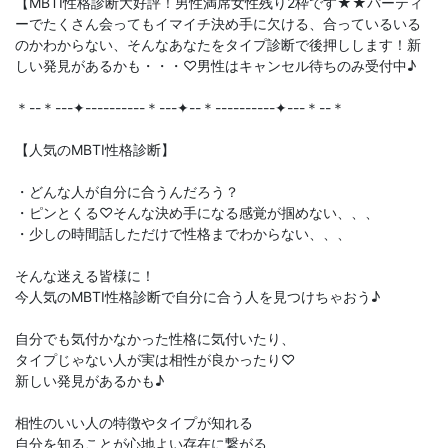
【MBTI性格診断大好評！男性満席女性残り2枠です★★パーティ
ーでたくさん会ってもイマイチ決め手に欠ける、合っているいる
のかわからない、そんなあなたをタイプ診断で後押しします！新
しい発見があるかも・・・♡男性はキャンセル待ちのみ受付中♪
＊--＊---✦----------＊---✦--＊----------✦---＊--＊
【人気のMBTI性格診断】
・どんな人が自分に合うんだろう？
・ピンとくる♡そんな決め手になる感覚が掴めない、、、
・少しの時間話しただけで性格までわからない、、、
そんな迷える皆様に！
今人気のMBTI性格診断で自分に合う人を見つけちゃおう♪
自分でも気付かなかった性格に気付いたり、
タイプじゃない人が実は相性が良かったり♡
新しい発見があるかも♪
相性のいい人の特徴やタイプが知れる
自分を知ることが心地よい存在に繋がる