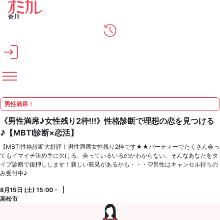
メインコンテンツへスキップ
香川
男性満席！
《男性満席♪女性残り2枠!!!》性格診断で理想の恋を見つける
♪【MBTI診断×恋活】
【MBTI性格診断大好評！男性満席女性残り2枠です★★パーティーでたくさん会っ
てもイマイチ決め手に欠ける、合っているいるのかわからない、そんなあなたをタ
イプ診断で後押しします！新しい発見があるかも・・・♡男性はキャンセル待ちの
み受付中♪
8月15日 (土) 15:00 -
高松市