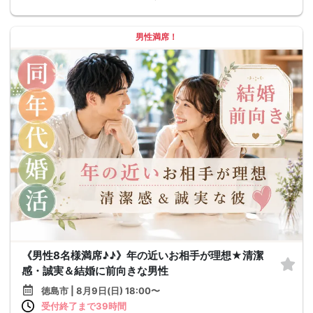
男性満席！
《男性8名様満席♪♪》年の近いお相手が理想★清潔
感・誠実＆結婚に前向きな男性
徳島市 | 8月9日(日) 18:00〜
受付終了まで39時間