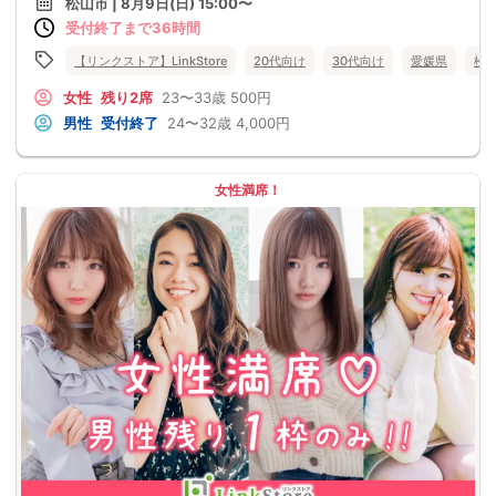
松山市 | 8月9日(日) 15:00〜
受付終了まで36時間
【リンクストア】LinkStore
20代向け
30代向け
愛媛県
松
女性
残り2席
23〜33歳
500円
男性
受付終了
24〜32歳
4,000円
女性満席！