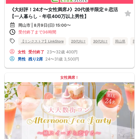
《大好評！24才〜女性満席♪》20代後半限定☆恋活
【一人暮らし・年収400万以上男性】
岡山市 | 8月9日(日) 15:00〜
受付終了まで36時間
【リンクストア】LinkStore
20代向け
30代向け
岡山県
岡
女性
受付終了
23〜32歳
400円
男性
残り2席
24〜31歳
3,500円
女性満席！