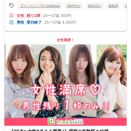
【リンクストア】LinkStore
20代向け
30代向け
徳島県
徳
女性
残り2席
24〜37歳
300円
男性
受付終了
25〜37歳
4,400円
女性満席！