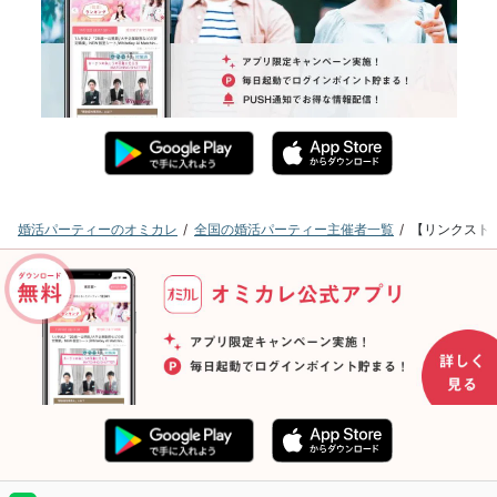
婚活パーティーのオミカレ
全国の婚活パーティー主催者一覧
【リンクストア