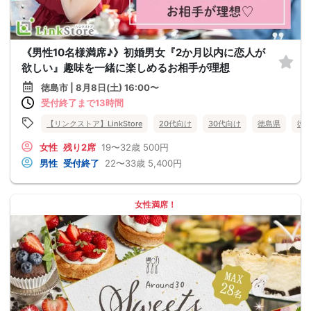
《男性10名様満席♪》初婚男女『2か月以内に恋人が
欲しい』趣味を一緒に楽しめるお相手が理想
徳島市 | 8月8日(土) 16:00〜
受付終了まで13時間
【リンクストア】LinkStore
20代向け
30代向け
徳島県
徳
女性
残り2席
19〜32歳
500円
男性
受付終了
22〜33歳
5,400円
女性満席！