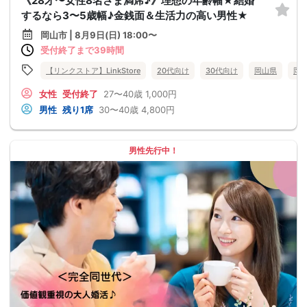
《28才〜女性8名さま満席♪》理想の年齢幅★結婚
するなら3〜5歳幅♪金銭面＆生活力の高い男性★
岡山市 | 8月9日(日) 18:00〜
受付終了まで39時間
【リンクストア】LinkStore
20代向け
30代向け
岡山県
岡
女性
受付終了
27〜40歳
1,000円
男性
残り1席
30〜40歳
4,800円
男性先行中！