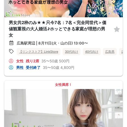
男女共2枠のみ★★只今7名：7名＜完全同世代＞価
値観重視の大人婚活♪ホッとできる家庭が理想の男
女
広島駅周辺 | 8月11日(火・山の日) 13:00〜
【リンクストア】LinkStore
30代向け
40代向け
広島県
広
女性
残り2席
35〜50歳
500円
男性
受付終了
35〜50歳
4,800円
女性満席！