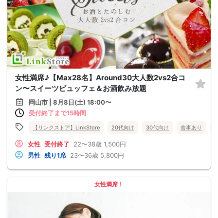
女性満席♪【Max28名】Around30大人数2vs2合コ
ン〜スイーツビュッフェ＆お酒飲み放題
岡山市 | 8月8日(土) 18:00〜
受付終了まで15時間
【リンクストア】LinkStore
20代向け
30代向け
食事あり
女性
受付終了
22〜38歳
1,500円
男性
残り1席
23〜36歳
5,800円
女性満席！