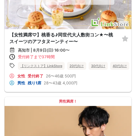
【女性満席♡】桃香る♪同世代大人数街コン★〜桃
スイーツのアフタヌーンティー〜
高知市 | 8月9日(日) 16:00〜
受付終了まで37時間
【リンクストア】LinkStore
20代向け
30代向け
40代向け
女性
受付終了
26〜46歳
500円
男性
残り1席
28〜43歳
4,000円
男性満席！