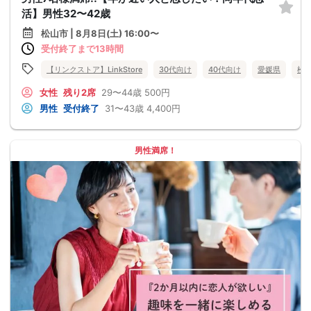
活】男性32〜42歳
松山市 | 8月8日(土) 16:00〜
受付終了まで13時間
【リンクストア】LinkStore
30代向け
40代向け
愛媛県
松
女性
残り2席
29〜44歳
500円
男性
受付終了
31〜43歳
4,400円
男性満席！