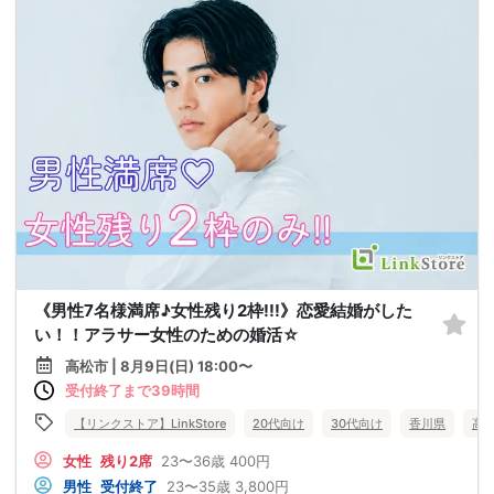
《男性7名様満席♪女性残り2枠!!!》恋愛結婚がした
い！！アラサー女性のための婚活☆
高松市 | 8月9日(日) 18:00〜
受付終了まで39時間
【リンクストア】LinkStore
20代向け
30代向け
香川県
高
女性
残り2席
23〜36歳
400円
男性
受付終了
23〜35歳
3,800円