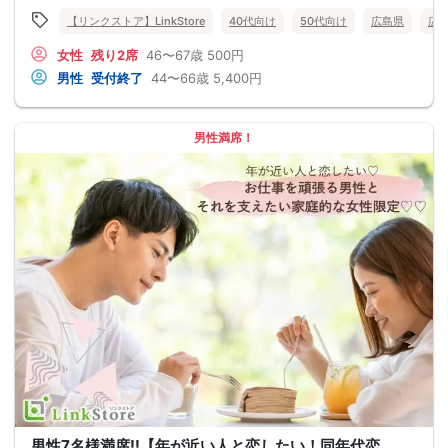
【リンクストア】LinkStore
40代向け
50代向け
広島県
広
女性
残り2席
46〜67歳
500円
男性
受付終了
44〜66歳
5,400円
男性満席！
男性7名様満席!!【年が近い人と恋したい！同年代恋