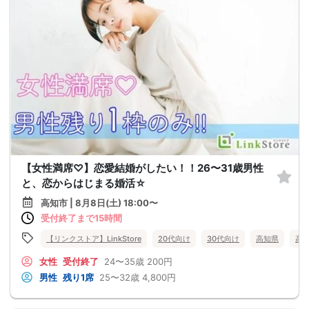
【女性満席♡】恋愛結婚がしたい！！26〜31歳男性
と、恋からはじまる婚活☆
高知市 | 8月8日(土) 18:00〜
受付終了まで15時間
【リンクストア】LinkStore
20代向け
30代向け
高知県
高
女性
受付終了
24〜35歳
200円
男性
残り1席
25〜32歳
4,800円