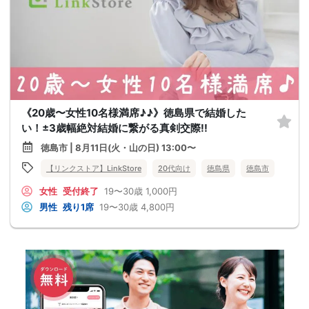
《20歳〜女性10名様満席♪♪》徳島県で結婚した
い！±3歳幅絶対結婚に繋がる真剣交際!!
徳島市 | 8月11日(火・山の日) 13:00〜
【リンクストア】LinkStore
20代向け
徳島県
徳島市
女性
受付終了
19〜30歳
1,000円
男性
残り1席
19〜30歳
4,800円