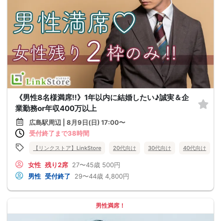
《男性8名様満席!!》1年以内に結婚したい♪誠実＆企
業勤務or年収400万以上
広島駅周辺 | 8月9日(日) 17:00〜
受付終了まで38時間
【リンクストア】LinkStore
20代向け
30代向け
40代向け
女性
残り2席
27〜45歳
500円
男性
受付終了
29〜44歳
4,800円
男性満席！