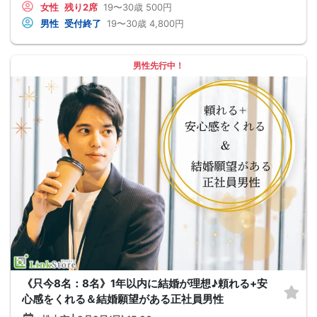
女性
残り2席
19〜30歳
500円
男性
受付終了
19〜30歳
4,800円
男性先行中！
《只今8名：8名》1年以内に結婚が理想♪頼れる+安
心感をくれる＆結婚願望がある正社員男性