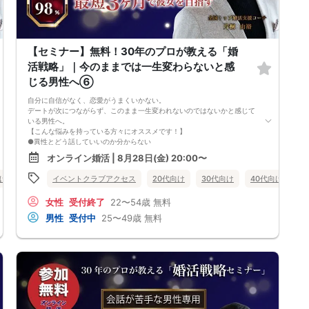
【注意事項】
・セミナー中はカメラをオン（お顔を出して）での受講をお願いします。
（屋外、車内からのご参加や、途中入室、退出はご遠慮下さい。）
【キャンセル規定】
セミナー準備の都合上、当日無断キャンセルの場合は、3,000円のキャン
【セミナー】無料！30年のプロが教える「婚
セル料をお支払いいただきます。
活戦略」｜今のままでは一生変わらないと感
じる男性へ⑥
自分に自信がなく、恋愛がうまくいかない。
デートが次につながらず、このまま一生変われないのではないかと感じて
いる男性へ。
【こんな悩みを持っている方々にオススメです！】
●異性とどう話していいのか分からない
●婚活パーティー、合コンで上手くいかない
オンライン婚活 | 8月28日(金) 20:00〜
●デートやお見合いが２回目につながらない
●今のままでは一生変わらない気がする
向け
女性無料
イベントクラブアクセス
オンライン婚活
婚活セミナー
20代向け
30代向け
山形県
40代向け
女
●異性から断られると、自分の人格を否定されている気分になる
恋愛経験が少なくても大丈夫です。
女性
受付終了
22〜54歳
無料
最短3ヶ月で彼女ができる可能性を高め、1年以内の結婚を目指すための
恋愛・婚活の具体的な方法をお伝えします。
男性
受付中
25〜49歳
無料
【婚活戦略セミナーで得られるメリットは！】
●休日に彼女と楽しくデートできる自分を目指せる
●女性との会話に自信を持てるようになる
●婚活パーティーやマッチングアプリで結果を出せるようになる
●異性とのコミュニケーションのポイントが理解できる
●好きになった女性との関係を続けられるようになる
まずは、異性が求めていることを理解し、
それを提供できる自分自身に変化していくことにより、
はじめて自分が好きな異性が自分を好きになってくれるようになり、