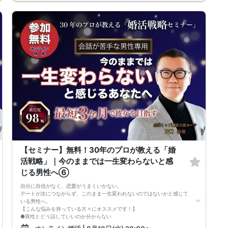
●女性との会話に自信を持てるようになる
●婚活パーティーやマッチングアプリで結果を出せるようになる
●異性とのコミュニケーションのポイントが理解できる
●好きになった女性との関係を続けられるようになる
まずは、異性が求めていることを理解し、
それを提供できる自分自身に変化していくことにより、
はじめて自分が好きな異性が自分を好きになってくれるようになり、
恋愛婚活が上手くいくようになります。
改善
異性が求めていることを理解し、
それを自然に伝えられる自分に変わることで、
好きな女性から選ばれるようになります。
婚活戦略セミナーでは、恋愛や婚活で悩む男性が
短期間で変化と成果を実感できる方法をお伝えします。
【注意事項】
・セミナー中はカメラをオン（お顔を出して）での受講をお願いします。
（屋外、車内からのご参加や、途中入室、退出はご遠慮下さい。）
【キャンセル規定】
セミナー準備の都合上、当日無断キャンセルの場合は、3,000円のキャン
【セミナー】無料！30年のプロが教える「婚
セル料をお支払いいただきます。
活戦略」｜今のままでは一生変わらないと感
じる男性へ⑥
自分に自信がなく、恋愛がうまくいかない。
デートが次につながらず、このまま一生変われないのではないかと感じて
いる男性へ。
【こんな悩みを持っている方々にオススメです！】
●異性とどう話していいのか分からない
●婚活パーティー、合コンで上手くいかない