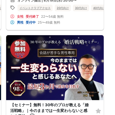
オンライン婚活 | 8月19日(水) 20:00〜
●デートやお見合いが２回目につながらない
●今のままでは一生変わらない気がする
向け
女性無料
イベントクラブアクセス
オンライン婚活
婚活セミナー
20代向け
30代向け
山形県
40代向け
女
●異性から断られると、自分の人格を否定されている気分になる
恋愛経験が少なくても大丈夫です。
女性
受付終了
22〜54歳
無料
最短3ヶ月で彼女ができる可能性を高め、1年以内の結婚を目指すための
恋愛・婚活の具体的な方法をお伝えします。
男性
受付中
25〜49歳
無料
【婚活戦略セミナーで得られるメリットは！】
●休日に彼女と楽しくデートできる自分を目指せる
●女性との会話に自信を持てるようになる
●婚活パーティーやマッチングアプリで結果を出せるようになる
●異性とのコミュニケーションのポイントが理解できる
●好きになった女性との関係を続けられるようになる
まずは、異性が求めていることを理解し、
それを提供できる自分自身に変化していくことにより、
はじめて自分が好きな異性が自分を好きになってくれるようになり、
恋愛婚活が上手くいくようになります。
改善
異性が求めていることを理解し、
それを自然に伝えられる自分に変わることで、
好きな女性から選ばれるようになります。
婚活戦略セミナーでは、恋愛や婚活で悩む男性が
短期間で変化と成果を実感できる方法をお伝えします。
【注意事項】
・セミナー中はカメラをオン（お顔を出して）での受講をお願いします。
（屋外、車内からのご参加や、途中入室、退出はご遠慮下さい。）
【キャンセル規定】
セミナー準備の都合上、当日無断キャンセルの場合は、3,000円のキャン
【セミナー】無料！30年のプロが教える「婚
セル料をお支払いいただきます。
活戦略」｜今のままでは一生変わらないと感