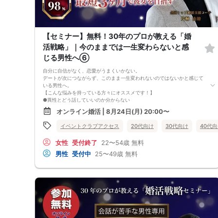
お金も時間も失ってしまいます。
だからこそ、
彼女ができない本当の原因を
知ることが最初の一歩です。
しかし、この内容は文章だけでは伝えきれません。
【セミナー】無料！30年のプロが教える「婚
だからこそ今回、無料オンラインセミナーで
・彼女ができない本当の原因
活戦略」｜今のままでは一生変わらないと感
・本命女性に選ばれる
じる男性へ⑥
奥手男子専用32の極意の全体像
をお伝えします！
自分に自信がなく、恋愛がうまくいかない。
今年こそは彼女できて
デートが次につながらず、このまま一生変われないのではないかと感じて
一緒に美味しいものを食べに行ったり、
いる男性へ。
映画に行ったり、旅行に行けるように、
【こんな悩みを持っている方々にオススメです！】
ぜひこの先を読み進めてみてください👇
●異性とどう話していいのか分からない
※講師の急用以外はたとえ参加人数が1人でも
●婚活パーティー、合コンで上手くいかない
オンライン婚活 | 8月24日(月) 20:00〜
その人のために必ず実施します
●デートやお見合いが２回目につながらない
※はじめてセミナーに参加する方も
●今のままでは一生変わらない気がする
ビデオオフでも参加OKにしているので
イベントクラブアクセス
20代向け
30代向け
40代
●異性から断られると、自分の人格を否定されている気分になる
安心してください
恋愛経験が少なくても大丈夫です。
女性
受付終了
22〜54歳
無料
最短3ヶ月で彼女ができる可能性を高め、1年以内の結婚を目指すための
恋愛・婚活の具体的な方法をお伝えします。
男性
受付中
25〜49歳
無料
【婚活戦略セミナーで得られるメリットは！】
●休日に彼女と楽しくデートできる自分を目指せる
●女性との会話に自信を持てるようになる
●婚活パーティーやマッチングアプリで結果を出せるようになる
●異性とのコミュニケーションのポイントが理解できる
●好きになった女性との関係を続けられるようになる
まずは、異性が求めていることを理解し、
それを提供できる自分自身に変化していくことにより、
はじめて自分が好きな異性が自分を好きになってくれるようになり、