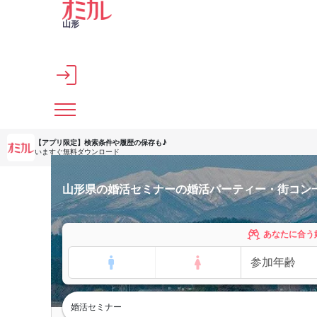
メインコンテンツへスキップ
山形
【アプリ限定】
検索条件や履歴の保存も♪
いますぐ無料ダウンロード
山形県の婚活セミナーの婚活パーティー・街コン
あなたに合う
婚活セミナー