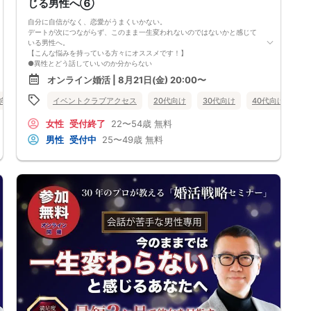
じる男性へ⑥
自分に自信がなく、恋愛がうまくいかない。
デートが次につながらず、このまま一生変われないのではないかと感じて
いる男性へ。
【こんな悩みを持っている方々にオススメです！】
●異性とどう話していいのか分からない
●婚活パーティー、合コンで上手くいかない
オンライン婚活 | 8月21日(金) 20:00〜
●デートやお見合いが２回目につながらない
●今のままでは一生変わらない気がする
代向け
50代向け
イベントクラブアクセス
バツイチ・再婚
女性無料
20代向け
オンライン婚活
30代向け
40代向け
婚活セミナ
女
●異性から断られると、自分の人格を否定されている気分になる
恋愛経験が少なくても大丈夫です。
女性
受付終了
22〜54歳
無料
最短3ヶ月で彼女ができる可能性を高め、1年以内の結婚を目指すための
恋愛・婚活の具体的な方法をお伝えします。
男性
受付中
25〜49歳
無料
【婚活戦略セミナーで得られるメリットは！】
●休日に彼女と楽しくデートできる自分を目指せる
●女性との会話に自信を持てるようになる
●婚活パーティーやマッチングアプリで結果を出せるようになる
●異性とのコミュニケーションのポイントが理解できる
●好きになった女性との関係を続けられるようになる
まずは、異性が求めていることを理解し、
それを提供できる自分自身に変化していくことにより、
はじめて自分が好きな異性が自分を好きになってくれるようになり、
恋愛婚活が上手くいくようになります。
改善
異性が求めていることを理解し、
それを自然に伝えられる自分に変わることで、
好きな女性から選ばれるようになります。
婚活戦略セミナーでは、恋愛や婚活で悩む男性が
短期間で変化と成果を実感できる方法をお伝えします。