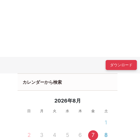
ダウンロード
カレンダーから検索
2026年8月
日
月
火
水
木
金
土
1
2
3
4
5
6
7
8