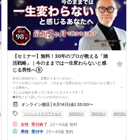
異性が求めていることを理解し、
それを自然に伝えられる自分に変わることで、
好きな女性から選ばれるようになります。
婚活戦略セミナーでは、恋愛や婚活で悩む男性が
短期間で変化と成果を実感できる方法をお伝えします。
【注意事項】
・セミナー中はカメラをオン（お顔を出して）での受講をお願いします。
（屋外、車内からのご参加や、途中入室、退出はご遠慮下さい。）
【キャンセル規定】
セミナー準備の都合上、当日無断キャンセルの場合は、3,000円のキャン
セル料をお支払いいただきます。
【セミナー】無料！30年のプロが教える「婚
活戦略」｜今のままでは一生変わらないと感
じる男性へ⑥
自分に自信がなく、恋愛がうまくいかない。
デートが次につながらず、このまま一生変われないのではないかと感じて
いる男性へ。
【こんな悩みを持っている方々にオススメです！】
●異性とどう話していいのか分からない
●婚活パーティー、合コンで上手くいかない
オンライン婚活 | 8月14日(金) 20:00〜
●デートやお見合いが２回目につながらない
●今のままでは一生変わらない気がする
向け
女性無料
イベントクラブアクセス
オンライン婚活
婚活セミナー
20代向け
30代向け
山形県
40代向け
女
●異性から断られると、自分の人格を否定されている気分になる
恋愛経験が少なくても大丈夫です。
女性
受付終了
22〜54歳
無料
最短3ヶ月で彼女ができる可能性を高め、1年以内の結婚を目指すための
恋愛・婚活の具体的な方法をお伝えします。
男性
受付中
25〜49歳
無料
【婚活戦略セミナーで得られるメリットは！】
●休日に彼女と楽しくデートできる自分を目指せる