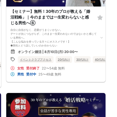
【セミナー】無料！30年のプロが教える「婚
活戦略」｜今のままでは一生変わらないと感
じる男性へ⑥
自分に自信がなく、恋愛がうまくいかない。
デートが次につながらず、このまま一生変われないのではないかと感じて
いる男性へ。
【こんな悩みを持っている方々にオススメです！】
●異性とどう話していいのか分からない
●婚活パーティー、合コンで上手くいかない
オンライン婚活 | 8月10日(月) 20:00〜
●デートやお見合いが２回目につながらない
●今のままでは一生変わらない気がする
イベントクラブアクセス
20代向け
30代向け
40代向け
女
●異性から断られると、自分の人格を否定されている気分になる
向け
女性無料
恋愛経験が少なくても大丈夫です。
オンライン婚活
婚活セミナー
山形県
女性
受付終了
22〜54歳
無料
最短3ヶ月で彼女ができる可能性を高め、1年以内の結婚を目指すための
恋愛・婚活の具体的な方法をお伝えします。
男性
受付中
25〜49歳
無料
【婚活戦略セミナーで得られるメリットは！】
●休日に彼女と楽しくデートできる自分を目指せる
●女性との会話に自信を持てるようになる
●婚活パーティーやマッチングアプリで結果を出せるようになる
●異性とのコミュニケーションのポイントが理解できる
●好きになった女性との関係を続けられるようになる
まずは、異性が求めていることを理解し、
それを提供できる自分自身に変化していくことにより、
はじめて自分が好きな異性が自分を好きになってくれるようになり、
恋愛婚活が上手くいくようになります。
改善