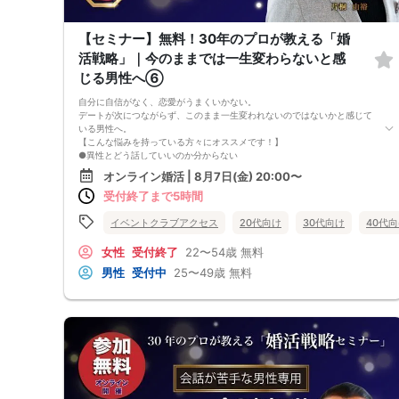
【セミナー】無料！30年のプロが教える「婚
活戦略」｜今のままでは一生変わらないと感
じる男性へ⑥
自分に自信がなく、恋愛がうまくいかない。
デートが次につながらず、このまま一生変われないのではないかと感じて
いる男性へ。
【こんな悩みを持っている方々にオススメです！】
●異性とどう話していいのか分からない
●婚活パーティー、合コンで上手くいかない
オンライン婚活 | 8月7日(金) 20:00〜
●デートやお見合いが２回目につながらない
受付終了まで5時間
●今のままでは一生変わらない気がする
●異性から断られると、自分の人格を否定されている気分になる
恋愛経験が少なくても大丈夫です。
イベントクラブアクセス
20代向け
30代向け
40代
最短3ヶ月で彼女ができる可能性を高め、1年以内の結婚を目指すための
恋愛・婚活の具体的な方法をお伝えします。
女性
受付終了
22〜54歳
無料
【婚活戦略セミナーで得られるメリットは！】
男性
受付中
25〜49歳
無料
●休日に彼女と楽しくデートできる自分を目指せる
●女性との会話に自信を持てるようになる
●婚活パーティーやマッチングアプリで結果を出せるようになる
●異性とのコミュニケーションのポイントが理解できる
●好きになった女性との関係を続けられるようになる
まずは、異性が求めていることを理解し、
それを提供できる自分自身に変化していくことにより、
はじめて自分が好きな異性が自分を好きになってくれるようになり、
恋愛婚活が上手くいくようになります。
改善