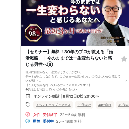
異性が求めていることを理解し、
それを自然に伝えられる自分に変わることで、
好きな女性から選ばれるようになります。
婚活戦略セミナーでは、恋愛や婚活で悩む男性が
短期間で変化と成果を実感できる方法をお伝えします。
【注意事項】
・セミナー中はカメラをオン（お顔を出して）での受講をお願いします。
（屋外、車内からのご参加や、途中入室、退出はご遠慮下さい。）
【キャンセル規定】
セミナー準備の都合上、当日無断キャンセルの場合は、3,000円のキャン
セル料をお支払いいただきます。
【セミナー】無料！30年のプロが教える「婚
活戦略」｜今のままでは一生変わらないと感
じる男性へ⑥
自分に自信がなく、恋愛がうまくいかない。
デートが次につながらず、このまま一生変われないのではないかと感じて
いる男性へ。
【こんな悩みを持っている方々にオススメです！】
●異性とどう話していいのか分からない
●婚活パーティー、合コンで上手くいかない
オンライン婚活 | 8月12日(水) 20:00〜
●デートやお見合いが２回目につながらない
●今のままでは一生変わらない気がする
イベントクラブアクセス
20代向け
30代向け
40代
●異性から断られると、自分の人格を否定されている気分になる
恋愛経験が少なくても大丈夫です。
女性
受付終了
22〜54歳
無料
最短3ヶ月で彼女ができる可能性を高め、1年以内の結婚を目指すための
恋愛・婚活の具体的な方法をお伝えします。
男性
受付中
25〜49歳
無料
【婚活戦略セミナーで得られるメリットは！】
●休日に彼女と楽しくデートできる自分を目指せる