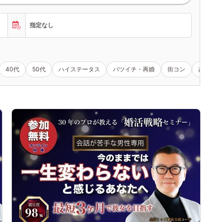
指定なし
40代
50代
ハイステータス
バツイチ・再婚
街コン
趣味コン