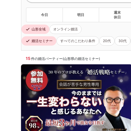
週末
今日
明日
休日
山形全域
オンライン婚活
婚活セミナー
すべてのこだわり条件
20代
30代
15
件の婚活パーティー(山形県の婚活セミナー)