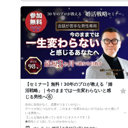
●女性との会話に自信を持てるようになる
●婚活パーティーやマッチングアプリで結果を出せるようになる
●異性とのコミュニケーションのポイントが理解できる
●好きになった女性との関係を続けられるようになる
まずは、異性が求めていることを理解し、
それを提供できる自分自身に変化していくことにより、
はじめて自分が好きな異性が自分を好きになってくれるようになり、
恋愛婚活が上手くいくようになります。
改善
異性が求めていることを理解し、
それを自然に伝えられる自分に変わることで、
好きな女性から選ばれるようになります。
婚活戦略セミナーでは、恋愛や婚活で悩む男性が
短期間で変化と成果を実感できる方法をお伝えします。
【注意事項】
・セミナー中はカメラをオン（お顔を出して）での受講をお願いします。
（屋外、車内からのご参加や、途中入室、退出はご遠慮下さい。）
【キャンセル規定】
セミナー準備の都合上、当日無断キャンセルの場合は、3,000円のキャン
【セミナー】無料！30年のプロが教える「婚
セル料をお支払いいただきます。
活戦略」｜今のままでは一生変わらないと感
じる男性へ⑥
自分に自信がなく、恋愛がうまくいかない。
デートが次につながらず、このまま一生変われないのではないかと感じて
いる男性へ。
【こんな悩みを持っている方々にオススメです！】
●異性とどう話していいのか分からない
●婚活パーティー、合コンで上手くいかない