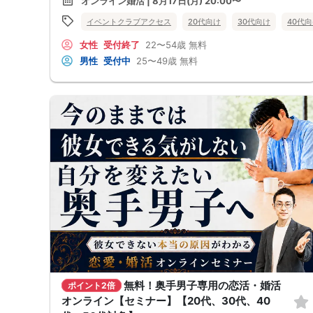
オンライン婚活 | 8月17日(月) 20:00〜
●デートやお見合いが２回目につながらない
●今のままでは一生変わらない気がする
イベントクラブアクセス
20代向け
30代向け
40代
●異性から断られると、自分の人格を否定されている気分になる
恋愛経験が少なくても大丈夫です。
女性
受付終了
22〜54歳
無料
最短3ヶ月で彼女ができる可能性を高め、1年以内の結婚を目指すための
恋愛・婚活の具体的な方法をお伝えします。
男性
受付中
25〜49歳
無料
【婚活戦略セミナーで得られるメリットは！】
●休日に彼女と楽しくデートできる自分を目指せる
●女性との会話に自信を持てるようになる
●婚活パーティーやマッチングアプリで結果を出せるようになる
●異性とのコミュニケーションのポイントが理解できる
●好きになった女性との関係を続けられるようになる
まずは、異性が求めていることを理解し、
それを提供できる自分自身に変化していくことにより、
はじめて自分が好きな異性が自分を好きになってくれるようになり、
恋愛婚活が上手くいくようになります。
改善
異性が求めていることを理解し、
それを自然に伝えられる自分に変わることで、
好きな女性から選ばれるようになります。
婚活戦略セミナーでは、恋愛や婚活で悩む男性が
短期間で変化と成果を実感できる方法をお伝えします。
【注意事項】
・セミナー中はカメラをオン（お顔を出して）での受講をお願いします。
（屋外、車内からのご参加や、途中入室、退出はご遠慮下さい。）
【キャンセル規定】
セミナー準備の都合上、当日無断キャンセルの場合は、3,000円のキャン
無料！奥手男子専用の恋活・婚活
ポイント2倍
セル料をお支払いいただきます。
オンライン【セミナー】【20代、30代、40