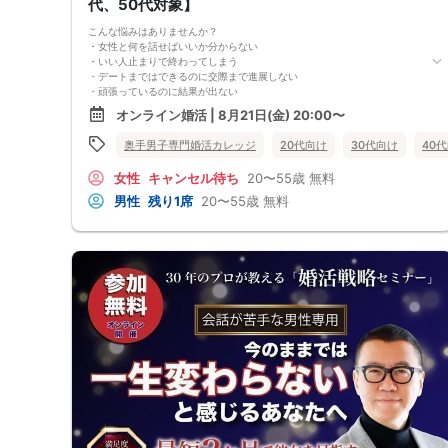
代、50代対象】
こんな悩みはありませんか？
・女性と何を話せばいいか分からない
・いい人止まりで終わってしまう
・デートまではできるのに交際まで進展しない
・頑張っているのに結果が出ない
・何が原因なのか分からない
オンライン婚活 | 8月21日(金) 20:00〜
・このまま続けても彼女ができる気がしない
これまで500名以上の
奥手男子専門婚活カレッジ
20代向け
30代向け
40
奥手男子の恋愛・婚活相談に乗ってきて、
感じることがあります。
女性
キャンセル待ち
20〜55歳
無料
それは、
多くの奥手男子は、努力不足ではなく、
男性
残り1席
20〜55歳
無料
努力の方向性がズレているということです。
会話が苦手でも、
自分なりに女性との会話を考えたり、
恋愛系YouTubeを見たり、
婚活パーティーや街コンへ参加したり、
みなさん本当に努力しています。
でも、その努力が本命女性との交際につながらず、
「このまま恋愛・婚活を続けても、
本命女性と交際できないのではないか…」
そんな不安を抱えている奥手男子が本当に多いです。
つまり、
やみくもに頑張るだけでは、
本命女性との交際には
つながらないということです。
このまま原因が分からないまま
恋愛や婚活を続けても、