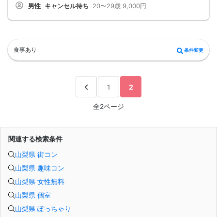
男性
キャンセル待ち
20〜29歳
9,000円
完全着席型で席替えはできる限り行います。
席替えの５分前には連絡先交換を促すアナウンスをいたしますので、「連絡先交
換ができなかった」なんてことはありません。
（連絡先交換は席替え時間までに円滑に行ってください）
---------------------------
【お客様へのお願い】
食事あり
条件変更
1. ２名様以上でのご参加は必ず同性同士でお申し込みください。
2. 服装の指定はございません。多くのお客様はカジュアルな格好でおこしになら
れています。
3. 開催判断はイベント前日の時点で男性３名・女性３名以上のお申し込みからに
なりますが、当日に参加者のキャンセルで比率が崩れた場合や開催判断人数を下
1
2
回った場合、一切返金などの保証はいたしませんのでご了承ください。
4. イベントページ内の「お申し込み状況」等はキャンセルなどで当日の参加人
数、男女比率と異なる可能性がございます。
全2ページ
5. 当日は店舗の外ではなく店舗内で受付いたします。店内に入り店員に「街コン
で来た」旨をお伝えください。
6. お釣りの用意はございませんので、出ないようにご準備お願いします。
7. 当日は年齢確認のできる身分証をお持ちください。イベントの対象年齢でない
関連する検索条件
ことが発覚した場合、参加費を全額徴収し返金はいたしかねます。
8. 15分以上の遅刻はキャンセルとみなす可能性があります。
9. 当日受付にお越しになってからのキャンセル、途中キャンセルは出来ません。
山梨県 街コン
10. イベント中止に伴うユーザーへの返金額は、チケット代金となり、交通費、宿
山梨県 趣味コン
泊費、通信費等の返金は行いません。
11. 領収書の発行はいたしかねます。
山梨県 女性無料
お申し込みが完了した時点で上記すべての事項に同意したと判断いたします。
8/9(日)20代夜コン甲府
山梨県 個室
山梨県 ぽっちゃり