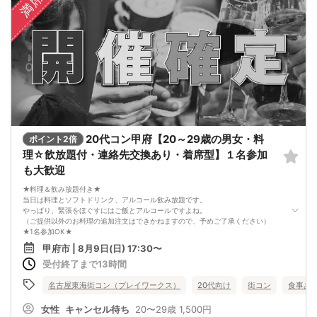
満席
4品以上のコース料理＋アルコール含む飲み放題付き！
→ お酒が飲めない方にはソフトドリンクも豊富にご用意しています！
20代コン甲府【20～29歳の男女・料
ポイント2倍
理☆飲放題付・連絡先交換あり・着席型】１名参加
も大歓迎
★料理＆飲み放題付き★
当日は料理とソフトドリンク、アルコール飲み放題です。
やっぱり、緊張をほぐすにはご飯とアルコールですよね。
（ご提供以外のお料理の追加注文はできかねますので、予めご了承ください）
★1名参加OK★
他の1名参加の方とペアになりますし、友達作りにも最適です。
甲府市 | 8月9日(日) 17:30〜
基本的には２：２のグループトークとなります。
受付終了まで13時間
（１：１でのトークはございませんので、予めご了承ください）
★プロフィールカードにより会話のキッカケもバッチリ★
このカードのおかけで 終始無言で終わっちゃった・・・
名古屋東海街コン（プレイワークス）
20代向け
街コン
食事あ
なんてことは絶対ありません！
プロフィールカードを活用し、「はじめまして」から会話を楽しみましょう。
女性
キャンセル待ち
20〜29歳
1,500円
★完全着席型・連絡先交換は自由★