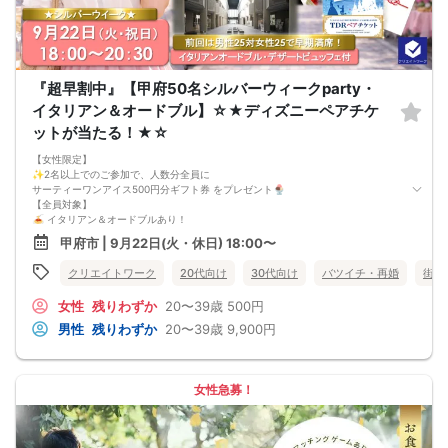
『超早割中』【甲府50名シルバーウィークparty・
イタリアン＆オードブル】☆★ディズニーペアチケ
ットが当たる！★☆
【女性限定】
✨2名以上でのご参加で、人数分全員に
サーティーワンアイス500円分ギフト券 をプレゼント🍨
【全員対象】
🍝 イタリアン＆オードブルあり！
🥤 ソフトドリンク飲み放題
甲府市 | 9月22日(火・休日) 18:00〜
🎁 豪華景品もご用意しております ★☆
🌿✨【甲府エリア 最大50名★大型フェス】✨🌿
クリエイトワーク
20代向け
30代向け
バツイチ・再婚
街コ
🌷出会いを楽しむ、大型交流イベント🌷
心地よい季節の中、
女性
残りわずか
20〜39歳
500円
明るく開放感のある会場で、
美味しいお料理と素敵なご縁を楽しみませんか？✨
男性
残りわずか
20〜39歳
9,900円
最大 25名 × 25名 規模の、
山梨エリアでのビッグパーティーを開催します！
立食スタイルで、
🍝 イタリアン＆オードブル
女性急募！
🥤 ソフトドリンク飲み放題
を楽しみながら、自由に交流できるカジュアルなパーティーです😊
ほどよくにぎやかな空間の中で、
自然に会話が生まれやすく、