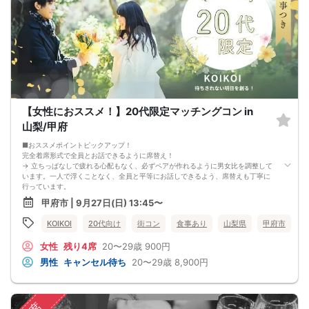
初参加の方やお一人参加の方にも馴染みやすい雰囲気となっております✨
――――――――――――――――――
📅 開催日時
9月22日（火・祝）18：30～21：00
※18：00〜入場開始
※終了時間は前後する場合がございます
――――――――――――――――――
🔸「新しい出会いを楽しみたい」
🔸「自然な雰囲気で異性と交流したい」
🔸「美味しいお料理を楽しみながら、気軽に参加したい」
【女性におススメ！】20代限定マッチングコン in
そんな方におすすめです✨
ぜひお友達と一緒にご参加ください😊
山梨/甲府
――――――――――――――――――
🚗駐車場について
■おススメポイントピックアップ！
専用の駐車場がございますが、イベントの際は混みあいますのでご注意くださ
完全着席形式で全員とお話できるように席替え！
い。
→ 立ちっぱなしで疲れる心配もなく、必ずペアが作れるように男女比を調整して
⚠️ キャンセルについて
います。一人で浮くことなく、全員と平等にお話しできるよう、席替えも丁寧に
・開催日の 14日前よりキャンセル料が発生します
行っています。
・参加費が 2,000円未満の場合
会話を盛り上げるプロフィールシート！
甲府市 | 9月27日(日) 13:45〜
送客費用として 2,000円 をキャンセル料としてご請求いたします
→ 趣味や好みからスムーズに会話がスタート！「何を話そう…」と悩むことな
・複数回キャンセルされた場合、違約金を請求する場合がございます
く、共通の話題で盛り上がれます。
KOIKOI
20代向け
街コン
食事あり
山梨県
甲府市
自然なつながりをサポートするマッチングゲーム開催！
→ 恥ずかしがらずに気になる相手とつながれる！結果は本人だけにわかるように
女性
残り4席
20〜29歳
900円
返却されるので安心です。
■最少催行人数
男性
キャンセル待ち
20〜29歳
8,900円
男女2対2
■中止判断タイミング
前日20時、または開催6時間前の時点で最少開催人数に満たない場合
■飲食