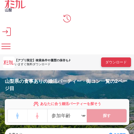
メインコンテンツへスキップ
山梨
【アプリ限定】
検索条件や履歴の保存も♪
ダウンロード
いますぐ無料ダウンロード
山梨県の食事ありの婚活パーティー・街コン一覧の2ペー
ジ目
あなたに合う婚活パーティーを探そう
探す