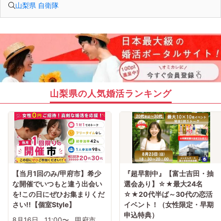
山梨県 自衛隊
山梨県の人気婚活ランキング
【当月1回のみ/甲府市】希少
『超早割中』【富士吉田・抽
な開催でいつもと違う出会い
選会あり】☆★最大24名
を!この日にぜひお集まりくだ
☆★20代半ば～30代の恋活
さい!!【個室Style】
イベント！（女性限定・早期
申込特典）
8月16日
11:00〜
甲府市