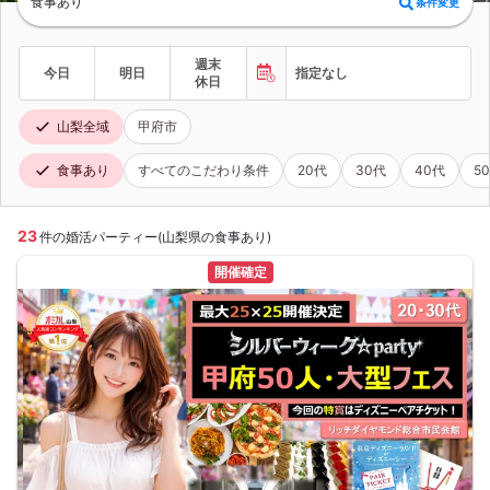
食事あり
条件変更
週末
今日
明日
指定なし
休日
山梨全域
甲府市
食事あり
すべてのこだわり条件
20代
30代
40代
5
23
件の婚活パーティー(山梨県の食事あり)
開催確定