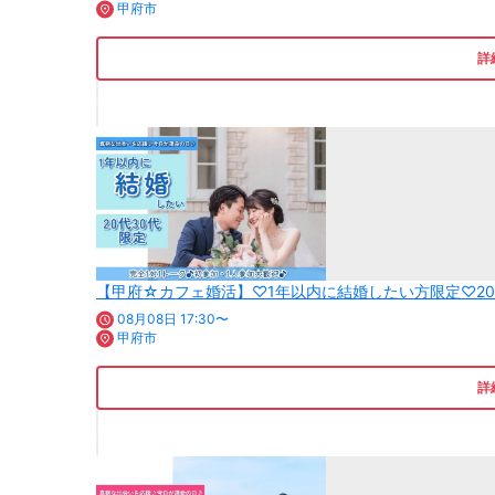
甲府市
詳
【甲府☆カフェ婚活】♡1年以内に結婚したい方限定♡20
08月08日 17:30〜
甲府市
詳