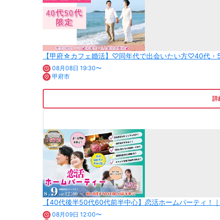
【甲府☆カフェ婚活】♡同年代で出会いたい方♡40代・
08月08日 19:30〜
甲府市
詳
【40代後半50代60代前半中心】恋活ホームパーティ！｜
08月09日 12:00〜