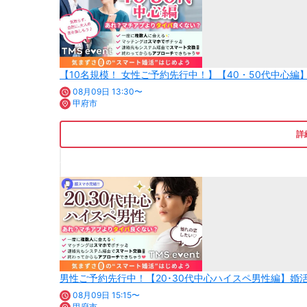
【10名規模！ 女性ご予約先行中！】【40・50代中心
08月09日 13:30〜
甲府市
詳
男性ご予約先行中！【20･30代中心ハイスペ男性編】
08月09日 15:15〜
甲府市