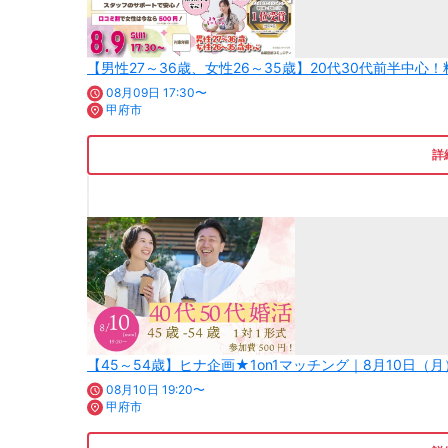
【男性27～36歳、女性26～35歳】20代30代前半中心
08月09日 17:30〜
甲府市
詳
【45～54歳】ヒナ企画★1on1マッチング｜8月10日（月
08月10日 19:20〜
甲府市