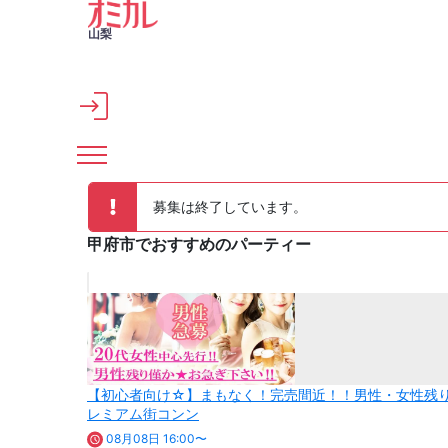
メインコンテンツへスキップ
山梨
募集は終了しています。
甲府市でおすすめのパーティー
【初心者向け☆】まもなく！完売間近！！男性・女性残り
レミアム街コンン
08月08日 16:00〜