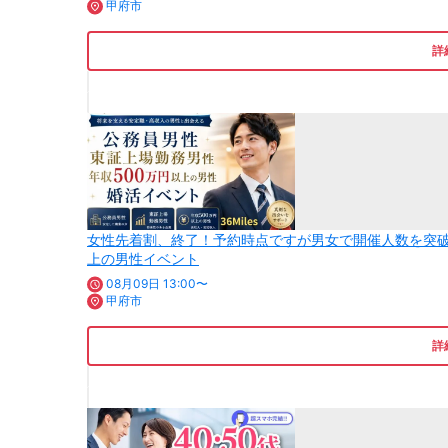
甲府市
詳
女性先着割、終了！予約時点ですが男女で開催人数を突破
上の男性イベント
08月09日 13:00〜
甲府市
詳