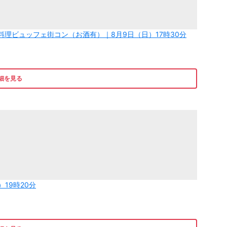
！料理ビュッフェ街コン（お酒有）｜8月9日（日）17時30分
細を見る
）19時20分