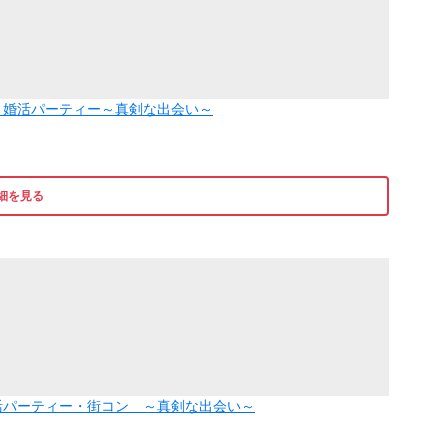
編】婚活パーティー～真剣な出会い～
細を見る
婚活パーティー・街コン ～真剣な出会い～