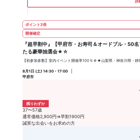
詳
ポイント2倍
開催確定
『超早割中』【甲府市・お寿司＆オードブル・50名
たる豪華抽選会★☆
【初参加多数】室内イベント開催率100％☆★山梨県・神奈川県・静
8月1日 (土) 14:30 - 17:00
甲府市
残りわずか
37〜57歳
通常価格2,900円⇒早割1900円
誠実な出会いをお求めの方