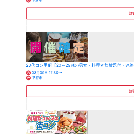
詳
20代コン甲府【20～29歳の男女・料理☆飲放題付・連
08月09日 17:30〜
甲府市
詳