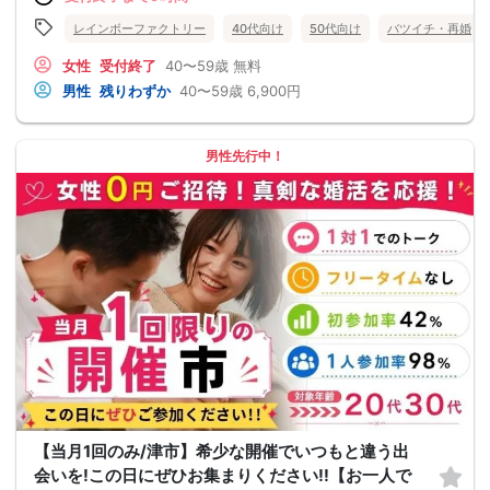
レインボーファクトリー
40代向け
50代向け
バツイチ・再婚
女性
受付終了
40〜59歳
無料
男性
残りわずか
40〜59歳
6,900円
男性先行中！
【当月1回のみ/津市】希少な開催でいつもと違う出
会いを!この日にぜひお集まりください!!【お一人で