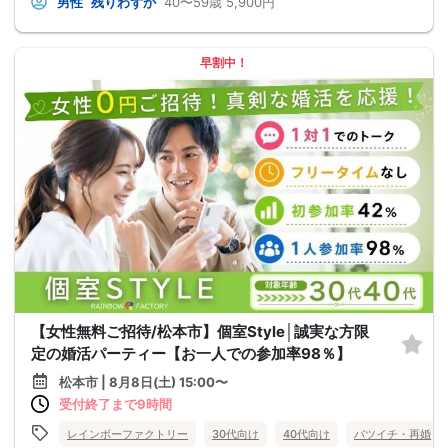
男性
残りわずか
40〜59歳
5,900円
早割中！
【女性無料ご招待/松本市】個室Style│誠実な方限
定の婚活パーティー【お一人での参加率98％】
松本市 | 8月8日(土) 15:00〜
受付終了まで9時間
レインボーファクトリー
30代向け
40代向け
バツイチ・再婚