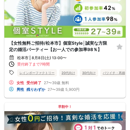
【女性無料ご招待/松本市】個室Style│誠実な方限
定の婚活パーティー【お一人での参加率98％】
松本市 | 8月8日(土) 13:00〜
受付終了まで7時間
レインボーファクトリー
20代向け
30代向け
バツイチ・再婚
女性
受付終了
27〜39歳
無料
男性
残りわずか
27〜39歳
5,900円
早割中！