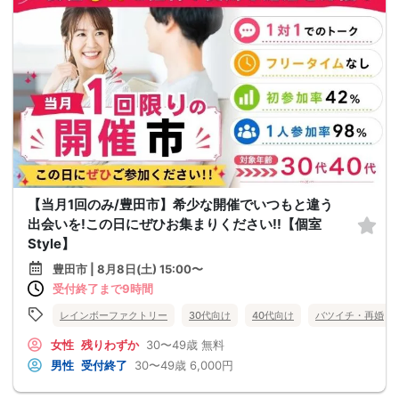
【当月1回のみ/豊田市】希少な開催でいつもと違う
出会いを!この日にぜひお集まりください!!【個室
Style】
豊田市 | 8月8日(土) 15:00〜
受付終了まで9時間
レインボーファクトリー
30代向け
40代向け
バツイチ・再婚
女性
残りわずか
30〜49歳
無料
男性
受付終了
30〜49歳
6,000円