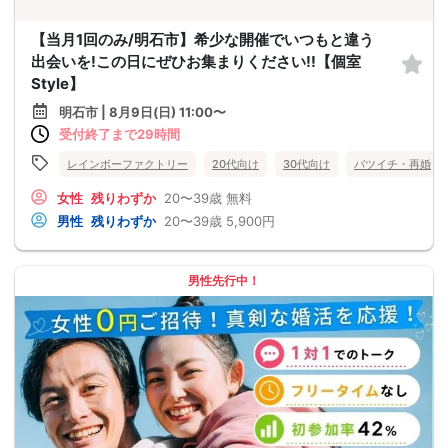
【当月1回のみ/明石市】希少な開催でいつもと違う
出会いを!この日にぜひお集まりください!!【個室
Style】
明石市 | 8月9日(日) 11:00〜
受付終了まで29時間
レインボーファクトリー
20代向け
30代向け
バツイチ・再婚
女性
残りわずか
20〜39歳
無料
男性
残りわずか
20〜39歳
5,900円
男性先行中！