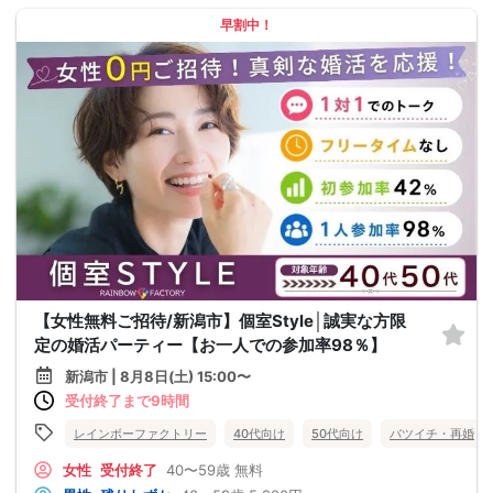
早割中！
【女性無料ご招待/新潟市】個室Style│誠実な方限
定の婚活パーティー【お一人での参加率98％】
新潟市 | 8月8日(土) 15:00〜
受付終了まで9時間
レインボーファクトリー
40代向け
50代向け
バツイチ・再婚
女性
受付終了
40〜59歳
無料