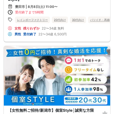
豊田市 | 8月8日(土) 11:00〜
受付終了まで5時間
レインボーファクトリー
20代向け
30代向け
バツイチ・再婚
女性
残りわずか
22〜34歳
無料
男性
受付終了
22〜34歳
6,500円
【女性無料ご招待/新潟市】個室Style│誠実な方限