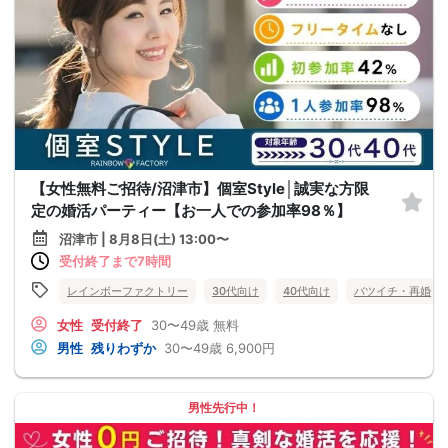
【女性無料ご招待/沼津市】個室Style│誠実な方限
定の婚活パーティー【お一人での参加率98％】
沼津市 | 8月8日(土) 13:00〜
受付終了まで7時間
レインボーファクトリー
30代向け
40代向け
バツイチ・再婚
女性
受付終了
30〜49歳
無料
男性
残りわずか
30〜49歳
6,900円
男性先行中！