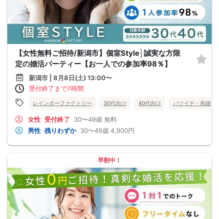
【女性無料ご招待/新潟市】個室Style│誠実な方限
定の婚活パーティー【お一人での参加率98％】
新潟市 | 8月8日(土) 13:00〜
受付終了まで7時間
レインボーファクトリー
30代向け
40代向け
バツイチ・再婚
女性
受付終了
30〜49歳
無料
男性
残りわずか
30〜49歳
4,900円
早割中！