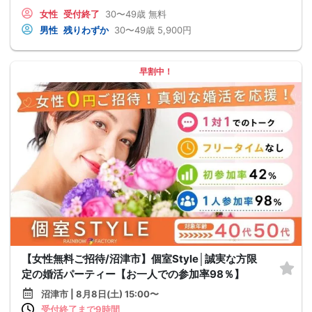
女性
受付終了
30〜49歳
無料
男性
残りわずか
30〜49歳
5,900円
早割中！
【女性無料ご招待/沼津市】個室Style│誠実な方限
定の婚活パーティー【お一人での参加率98％】
沼津市 | 8月8日(土) 15:00〜
受付終了まで9時間