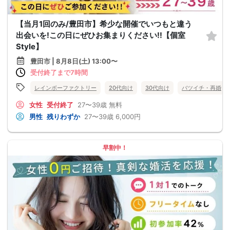
【当月1回のみ/豊田市】希少な開催でいつもと違う
出会いを!この日にぜひお集まりください!!【個室
Style】
豊田市 | 8月8日(土) 13:00〜
受付終了まで7時間
レインボーファクトリー
20代向け
30代向け
バツイチ・再婚
女性
受付終了
27〜39歳
無料
男性
残りわずか
27〜39歳
6,000円
早割中！