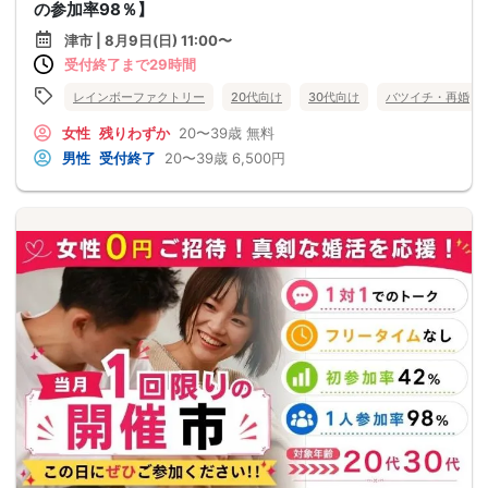
の参加率98％】
津市 | 8月9日(日) 11:00〜
受付終了まで29時間
レインボーファクトリー
20代向け
30代向け
バツイチ・再婚
女性
残りわずか
20〜39歳
無料
男性
受付終了
20〜39歳
6,500円