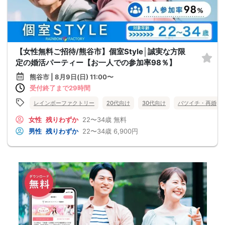
【女性無料ご招待/熊谷市】個室Style│誠実な方限
定の婚活パーティー【お一人での参加率98％】
熊谷市 | 8月9日(日) 11:00〜
受付終了まで29時間
レインボーファクトリー
20代向け
30代向け
バツイチ・再婚
女性
残りわずか
22〜34歳
無料
男性
残りわずか
22〜34歳
6,900円