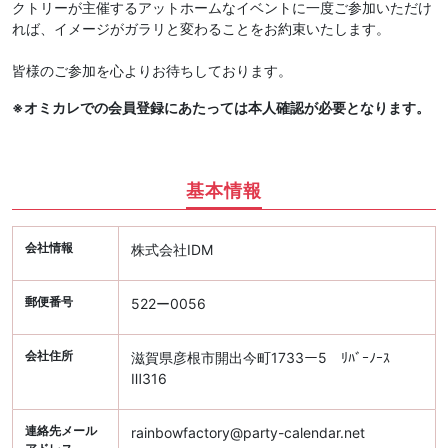
クトリーが主催するアットホームなイベントに一度ご参加いただけ
れば、イメージがガラリと変わることをお約束いたします。
皆様のご参加を心よりお待ちしております。
※オミカレでの会員登録にあたっては本人確認が必要となります。
基本情報
会社情報
株式会社IDM
郵便番号
522ー0056
会社住所
滋賀県彦根市開出今町1733ー5 ﾘﾊﾞｰﾉｰｽ
Ⅲ316
連絡先メール
rainbowfactory@party-calendar.net