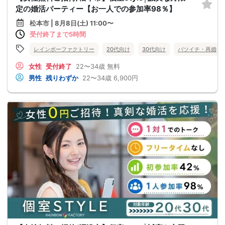
定の婚活パーティー【お一人での参加率98％】
松本市 | 8月8日(土) 11:00〜
受付終了まで5時間
レインボーファクトリー
20代向け
30代向け
バツイチ・再婚
女性
受付終了
22〜34歳
無料
男性
残りわずか
22〜34歳
6,900円