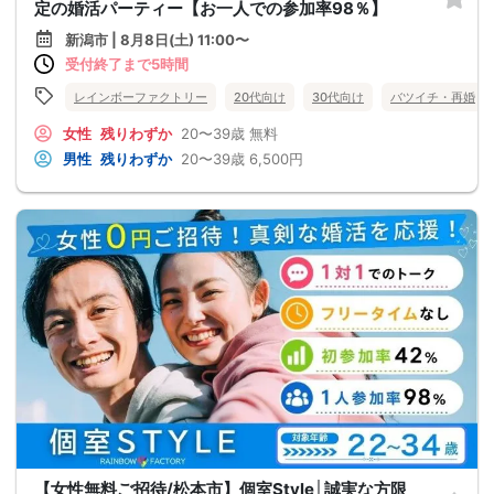
定の婚活パーティー【お一人での参加率98％】
新潟市 | 8月8日(土) 11:00〜
受付終了まで5時間
レインボーファクトリー
20代向け
30代向け
バツイチ・再婚
女性
残りわずか
20〜39歳
無料
男性
残りわずか
20〜39歳
6,500円
【女性無料ご招待/松本市】個室Style│誠実な方限