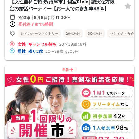
【女性無料ご招待/沼津市】個室Style│誠実な方限
定の婚活パーティー【お一人での参加率98％】
沼津市 | 8月8日(土) 11:00〜
受付終了まで5時間
レインボーファクトリー
20代向け
30代向け
バツイチ・再婚
女性
キャンセル待ち
20〜39歳
無料
男性
残り2席
20〜39歳
7,500円
早割中！