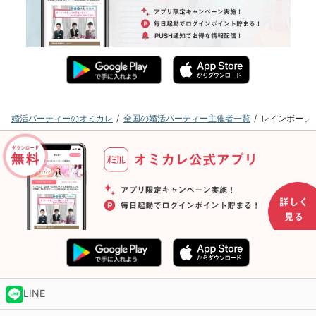
婚活パーティーのオミカレ
全国の婚活パーティー主催者一覧
レインボーフ
LINE