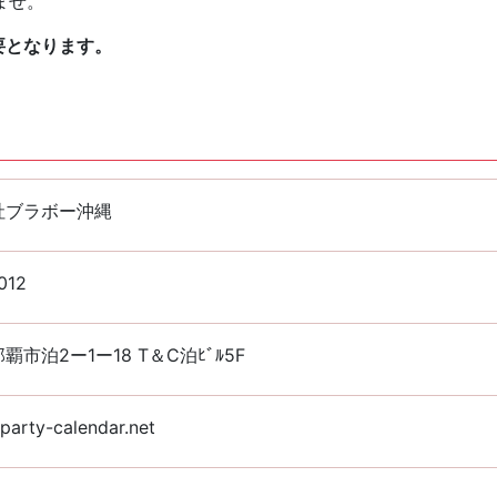
ませ。
要となります。
社ブラボー沖縄
012
覇市泊2ー1ー18 T＆C泊ﾋﾞﾙ5F
arty-calendar.net