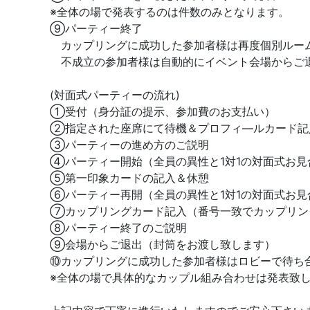
※全体の場で発表するのは件数のみとなります。
⑨パーティー終了
カップリングに成功した参加者様は再度個別ルー
不成立の参加者様は自動的にイベント会場からご
(対面式パーティーの流れ)
①受付（身分証の提示、参加費のお支払い）
②指定された座席にて待機＆プロフィ―ルカード記
③パーティーの進め方のご説明
④パーティー開始（全員の異性と1対1の対面式お見
⑤第一印象カードの記入＆休憩
⑥パーティー再開（全員の異性と1対1の対面式お見
⑦カップリングカード記入（番号一致でカップリン
⑧パーティー終了のご説明
⑨会場からご退出（封筒をお渡し致します）
⑩カップリングに成功した参加者様はロビーで待ち
※全体の場で具体的なカップル組み合わせは発表致