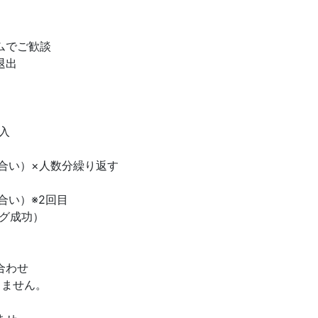
ムでご歓談
退出
入
合い）×人数分繰り返す
合い）※2回目
グ成功）
合わせ
しません。