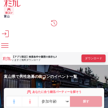
メインコンテンツへスキップ
富山
【アプリ限定】
検索条件や履歴の保存も♪
ダウンロード
いますぐ無料ダウンロード
富山県で男性急募の街コンのイベント一覧
あなたに合う婚活パーティーを探そう
探す