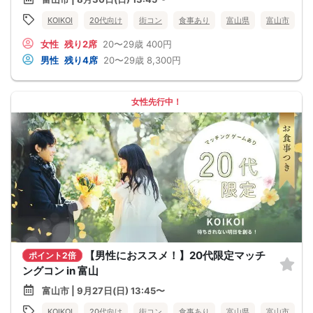
KOIKOI
20代向け
街コン
食事あり
富山県
富山市
女性
残り2席
20〜29歳
400円
男性
残り4席
20〜29歳
8,300円
女性先行中！
【男性におススメ！】20代限定マッチ
ポイント2倍
ングコン in 富山
富山市 | 9月27日(日) 13:45〜
KOIKOI
20代向け
街コン
食事あり
富山県
富山市