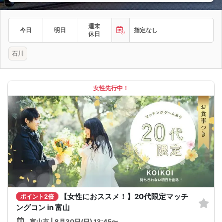
週末
今日
明日
指定なし
休日
石川
女性先行中！
【女性におススメ！】20代限定マッチ
ポイント2倍
ングコン in 富山
富山市 | 8月30日(日) 13:45〜