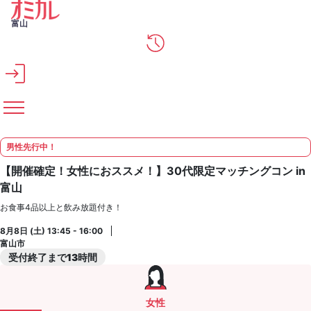
メインコンテンツへスキップ
富山
男性先行中！
【開催確定！女性におススメ！】30代限定マッチングコン in
富山
お食事4品以上と飲み放題付き！
8月8日 (土) 13:45 - 16:00
富山市
受付終了まで13時間
女性