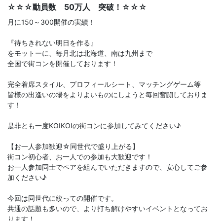
☆☆☆動員数 50万人 突破！☆☆☆
月に150～300開催の実績！
『待ちきれない明日を作る』
をモットーに、毎月北は北海道、南は九州まで
全国で街コンを開催しております！
完全着席スタイル、プロフィールシート、マッチングゲーム等
皆様の出逢いの場をよりよいものにしようと毎回奮闘しておりま
す！
是非とも一度KOIKOIの街コンに参加してみてください♪
【お一人参加歓迎☆同世代で盛り上がる】
街コン初心者、お一人での参加も大歓迎です！
お一人参加同士でペアを組んでいただきますので、安心してご参
加ください♪
今回は同世代に絞っての開催です。
共通の話題も多いので、より打ち解けやすいイベントとなってお
ります！