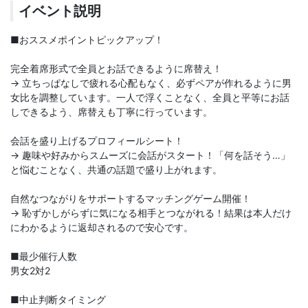
イベント説明
■おススメポイントピックアップ！
完全着席形式で全員とお話できるように席替え！
→ 立ちっぱなしで疲れる心配もなく、必ずペアが作れるように男
女比を調整しています。一人で浮くことなく、全員と平等にお話
しできるよう、席替えも丁寧に行っています。
会話を盛り上げるプロフィールシート！
→ 趣味や好みからスムーズに会話がスタート！「何を話そう…」
と悩むことなく、共通の話題で盛り上がれます。
自然なつながりをサポートするマッチングゲーム開催！
→ 恥ずかしがらずに気になる相手とつながれる！結果は本人だけ
にわかるように返却されるので安心です。
■最少催行人数
男女2対2
■中止判断タイミング