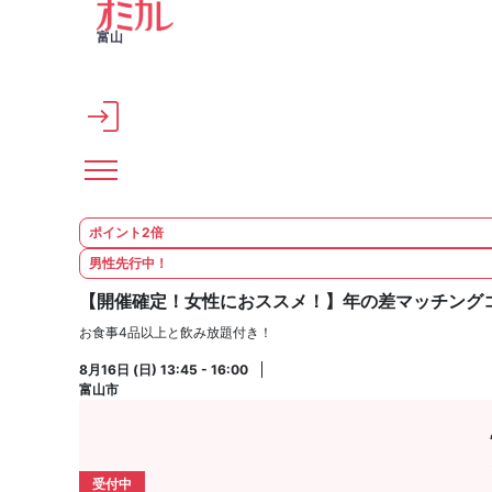
メインコンテンツへスキップ
富山
ポイント2倍
男性先行中！
【開催確定！女性におススメ！】年の差マッチングコン
お食事4品以上と飲み放題付き！
8月16日 (日) 13:45 - 16:00
富山市
受付中