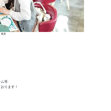
風景
ーム等
ております！