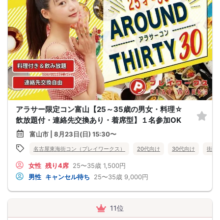
アラサー限定コン富山【25～35歳の男女・料理☆
飲放題付・連絡先交換あり・着席型】１名参加OK
富山市 | 8月23日(日) 15:30〜
名古屋東海街コン（プレイワークス）
20代向け
30代向け
街コ
女性
残り4席
25〜35歳
1,500円
男性
キャンセル待ち
25〜35歳
9,000円
11位