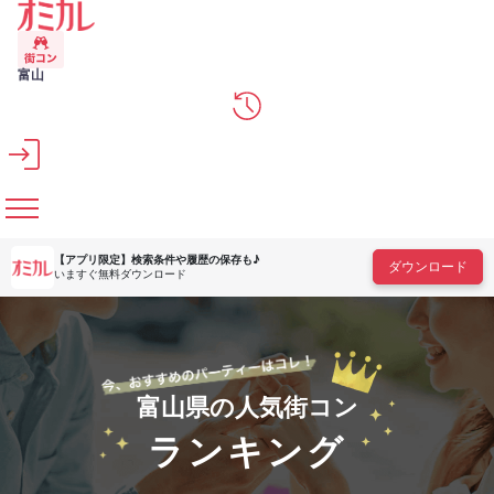
メインコンテンツへスキップ
富山
【アプリ限定】
検索条件や履歴の保存も♪
ダウンロード
いますぐ無料ダウンロード
富山県の人気街コン
ランキング