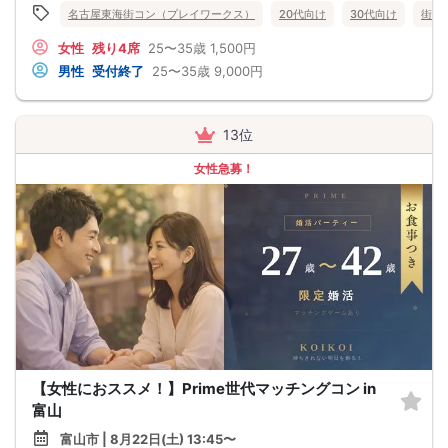
名古屋東海街コン（プレイワークス）
20代向け
30代向け
街コ
女性
残り4席
25〜35歳
1,500円
男性
受付終了
25〜35歳
9,000円
13位
女性急募！
【女性におススメ！】Prime世代マッチングコン in
富山
富山市 | 8月22日(土) 13:45〜