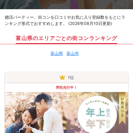
婚活パーティー、街コンを口コミやお気に入り登録数をもとにラ
ンキング形式でおすすめします。 (2026年08月10日更新)
富山県のエリアごとの街コンランキング
富山県
富山市
1位
男性先行中！