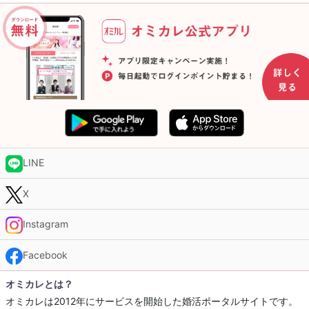
LINE
X
Instagram
Facebook
オミカレとは？
オミカレは2012年にサービスを開始した婚活ポータルサイトです。