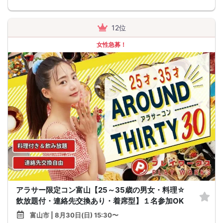
12位
女性急募！
アラサー限定コン富山【25～35歳の男女・料理☆
飲放題付・連絡先交換あり・着席型】１名参加OK
富山市 | 8月30日(日) 15:30〜