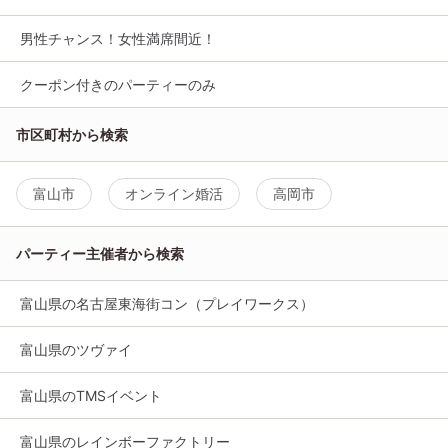
男性チャンス！女性満席間近！
クーポン付きのパーティーのみ
市区町村から検索
富山市
オンライン婚活
高岡市
パーティー主催者から検索
富山県の名古屋東海街コン（プレイワークス）
富山県のツヴァイ
富山県のTMSイベント
富山県のレインボーファクトリー