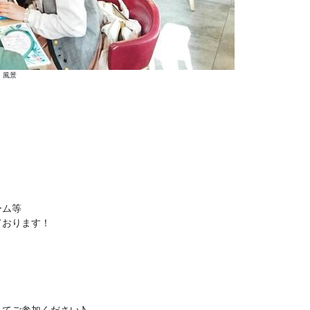
風景
ーム等
ております！
てご参加ください♪