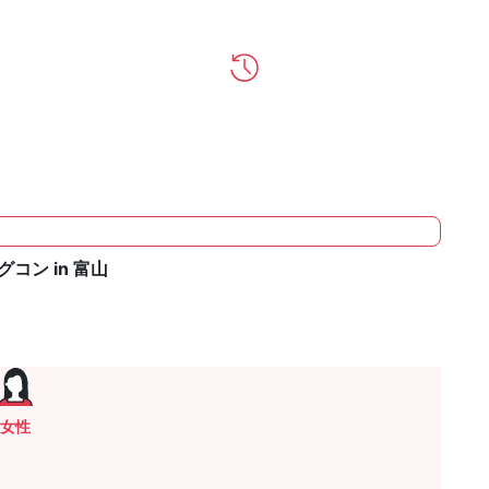
ン in 富山
女性