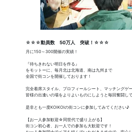
☆☆☆動員数 50万人 突破！☆☆☆
月に150～300開催の実績！
『待ちきれない明日を作る』
をモットーに、毎月北は北海道、南は九州まで
全国で街コンを開催しております！
完全着席スタイル、プロフィールシート、マッチングゲ
皆様の出逢いの場をよりよいものにしようと毎回奮闘し
是非とも一度KOIKOIの街コンに参加してみてください♪
【お一人参加歓迎☆同世代で盛り上がる】
街コン初心者、お一人での参加も大歓迎です！
お一人参加同士でペアを組んでいただきますので、安心し