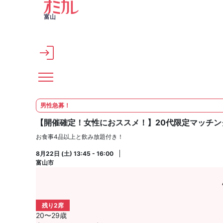
メインコンテンツへスキップ
富山
男性急募！
【開催確定！女性におススメ！】20代限定マッチングコ
お食事4品以上と飲み放題付き！
8月22日 (土) 13:45 - 16:00
富山市
残り2席
20〜29歳