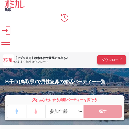
メインコンテンツへスキップ
鳥取
【アプリ限定】
検索条件や履歴の保存も♪
ダウンロード
いますぐ無料ダウンロード
米子市(鳥取県)で男性急募の婚活パーティー一覧
あなたに合う婚活パーティーを探そう
探す