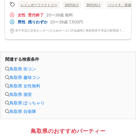
レインボーファクトリー
20代向け
30代向け
バツイチ・再婚
女性
受付終了
20〜39歳
無料
男性
残りわずか
20〜39歳
7,500円
米子市淀江文化センター(さなめホール) 2F会議室2 鳥取県米子市淀江町西原７０８-４ さなめホール
関連する検索条件
鳥取県 街コン
鳥取県 趣味コン
鳥取県 女性無料
鳥取県 個室
鳥取県 ぽっちゃり
鳥取県 自衛隊
鳥取県のおすすめパーティー