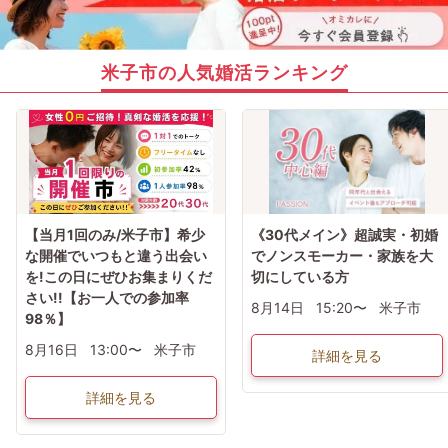
米子市の人気婚活ランキング
【当月1回のみ/米子市】希少
《30代メイン》超誠実・初婚
な開催でいつもと違う出会い
でノンスモーカー・家族を大
を!この日にぜひお集まりくだ
切にしている方
さい!!【お一人での参加率
8月14日
15:20〜
米子市
98％】
8月16日
13:00〜
米子市
詳細を見る
詳細を見る