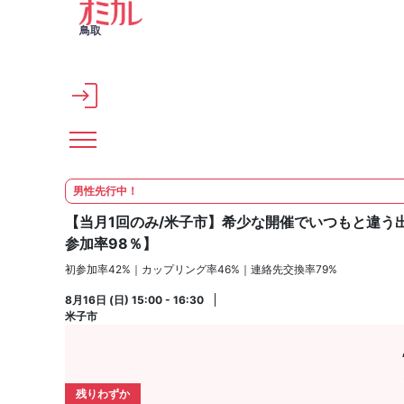
メインコンテンツへスキップ
鳥取
男性先行中！
【当月1回のみ/米子市】希少な開催でいつもと違う出
参加率98％】
初参加率42%｜カップリング率46%｜連絡先交換率79%
8月16日 (日) 15:00 - 16:30
米子市
残りわずか