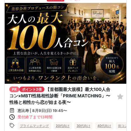
【首都圏最大規模】最大100人合
PR
ポイント2倍
コン×MBTI性格相性診断「PRIME MATCHING」〜
性格と相性から恋が始まる夜〜
恵比寿 | 8月9日(日) 19:45〜
受付終了まで13時間
プライムマッチング
20代向け
30代向け
40代向け
街コン