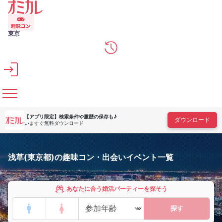
メインコンテンツへスキップ
東京
【アプリ限定】
検索条件や履歴の保存も♪
ダウンロード
いますぐ無料ダウンロード
浅草(東京都)の趣味コン・出会いイベント一覧
あなたに合う婚活パーティーを探そう
探す