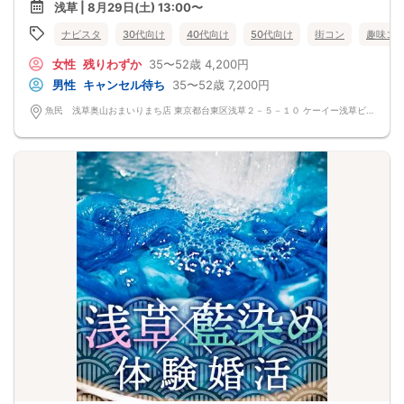
浅草 | 8月29日(土) 13:00〜
ナビスタ
30代向け
40代向け
50代向け
街コン
趣味コ
女性
残りわずか
35〜52歳
4,200円
男性
キャンセル待ち
35〜52歳
7,200円
魚民 浅草奥山おまいりまち店 東京都台東区浅草２－５－１０ ケーイー浅草ビル 地下1階・1階