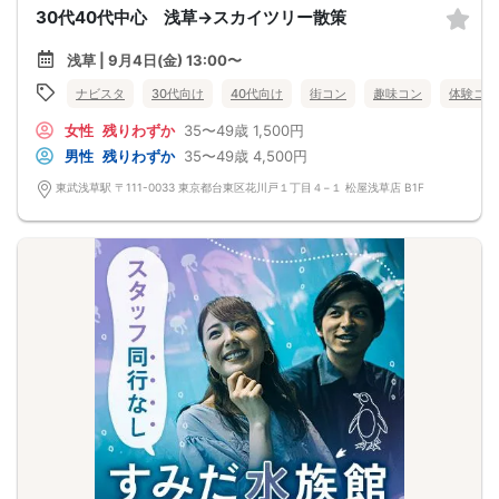
30代40代中心 浅草→スカイツリー散策
浅草 | 9月4日(金) 13:00〜
ナビスタ
30代向け
40代向け
街コン
趣味コン
体験コン
女性
残りわずか
35〜49歳
1,500円
男性
残りわずか
35〜49歳
4,500円
東武浅草駅 〒111-0033 東京都台東区花川戸１丁目４−１ 松屋浅草店 B1F