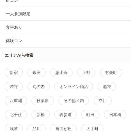
街コン
一人参加限定
食事あり
体験コン
エリアから検索
新宿
銀座
恵比寿
上野
有楽町
渋谷
丸の内
オンライン婚活
池袋
八重洲
秋葉原
その他区内
立川
北千住
新橋
表参道
町田
日本橋
浅草
品川
自由が丘
大手町