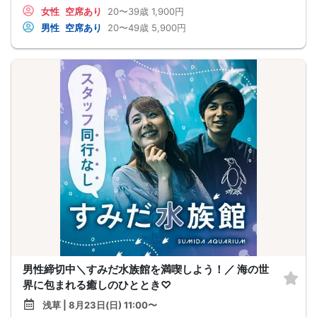
女性
空席あり
20〜39歳
1,900円
男性
空席あり
20〜49歳
5,900円
男性締切中＼すみだ水族館を満喫しよう！／ 海の世
界に包まれる癒しのひととき♡
浅草 | 8月23日(日) 11:00〜