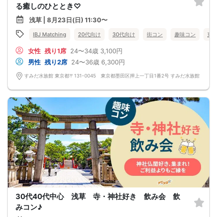
る癒しのひととき♡
浅草 | 8月23日(日) 11:30〜
IBJ Matching
20代向け
30代向け
街コン
趣味コン
東
女性
残り1席
24〜34歳
3,100円
男性
残り2席
24〜36歳
6,300円
すみだ水族館 東京都〒131-0045 東京都墨田区押上一丁目1番2号 すみだ水族館
30代40代中心 浅草 寺・神社好き 飲み会 飲
みコン♪