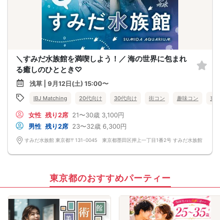
＼すみだ水族館を満喫しよう！／ 海の世界に包まれ
る癒しのひととき♡
浅草 | 9月12日(土) 15:00〜
IBJ Matching
20代向け
30代向け
街コン
趣味コン
東
女性
残り2席
21〜30歳
3,100円
男性
残り2席
23〜32歳
6,300円
すみだ水族館 東京都〒131-0045 東京都墨田区押上一丁目1番2号 すみだ水族館
東京都のおすすめパーティー