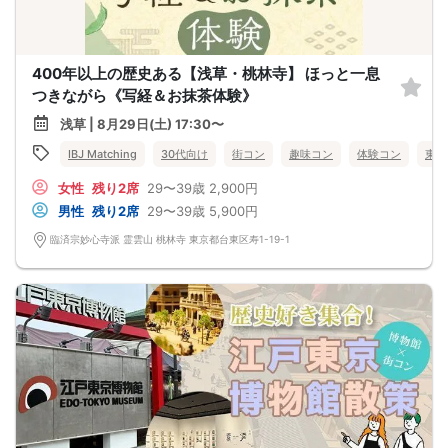
400年以上の歴史ある【浅草・桃林寺】 ほっと一息
つきながら《写経＆お抹茶体験》
浅草 | 8月29日(土) 17:30〜
IBJ Matching
30代向け
街コン
趣味コン
体験コン
東京
女性
残り2席
29〜39歳
2,900円
男性
残り2席
29〜39歳
5,900円
臨済宗妙心寺派 霊雲山 桃林寺 東京都台東区寿1-19-1