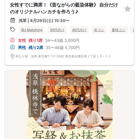
女性すでに満席！《昔ながらの藍染体験》 自分だけ
のオリジナルハンカチを作ろう♪
浅草 | 8月29日(土) 15:30〜
IBJ Matching
30代向け
40代向け
街コン
趣味コン
体
女性
残り1席
34〜43歳
3,600円
男性
残り2席
35〜46歳
5,700円
和なり屋 浅草 東京都〒111-0042 東京都台東区寿２丁目１０−１３