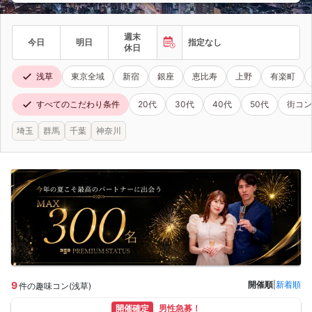
週末
今日
明日
指定なし
休日
浅草
東京全域
新宿
銀座
恵比寿
上野
有楽町
すべてのこだわり条件
20代
30代
40代
50代
街コン
埼玉
群馬
千葉
神奈川
9
開催順
|
新着順
件の趣味コン(浅草)
開催確定
男性急募！