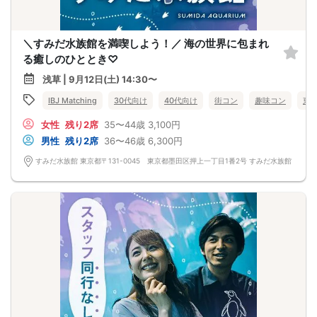
＼すみだ水族館を満喫しよう！／ 海の世界に包まれ
る癒しのひととき♡
浅草 | 9月12日(土) 14:30〜
IBJ Matching
30代向け
40代向け
街コン
趣味コン
東
女性
残り2席
35〜44歳
3,100円
男性
残り2席
36〜46歳
6,300円
すみだ水族館 東京都〒131-0045 東京都墨田区押上一丁目1番2号 すみだ水族館