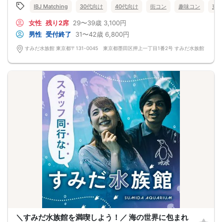
IBJ Matching
30代向け
40代向け
街コン
趣味コン
東
女性
残り2席
29〜39歳
3,100円
男性
受付終了
31〜42歳
6,800円
すみだ水族館 東京都〒131-0045 東京都墨田区押上一丁目1番2号 すみだ水族館
＼すみだ水族館を満喫しよう！／ 海の世界に包まれ