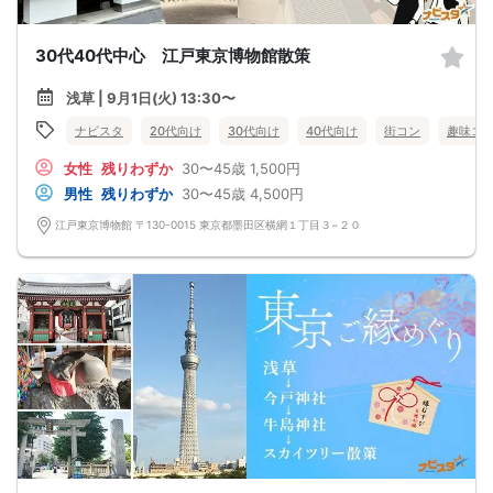
30代40代中心 江戸東京博物館散策
浅草 | 9月1日(火) 13:30〜
ナビスタ
20代向け
30代向け
40代向け
街コン
趣味コ
女性
残りわずか
30〜45歳
1,500円
男性
残りわずか
30〜45歳
4,500円
江戸東京博物館 〒130-0015 東京都墨田区横網１丁目３−２０