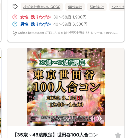
*2：外国資本が51％以上の会社（※50％以下の場合は外資企業に当たりま
当イベントスタッフが参加者様の立場に立って、最初から最後まで徹底的
せん。）
食事あり
株式会社出会いのCOCO
東京都
その他区内
40代向け
50代向け
バツイチ・再婚
にサポートします♪
*3：東京証券取引所、大阪取引所、名古屋証券取引所、福岡証券取引所、
■□完全着席♪MCによる席がえあり！ ドラマのロケ地・結婚式の二次会
札幌証券取引所に上場してる企業（※51％以上出資の子会社を含む/※海外
女性
残りわずか
39〜58歳
1,900円
の有名店で合コンPARTY■□
に上場している会社は含まない）
お店自慢のお料理を召し上がって頂きながら、ゆっくりと交流をお楽しみ
*4：有限会社又は株式会社における登記上の取締役以上。（監査役・執行
男性
残りわずか
40〜59歳
6,300円
頂きたいと思います。
役員・個人事業主・合同会社・合資会社・合名会社は対象外。）経営者の
《ドラマのロケ地で有名な会場で完全着席PARTY》
方には、名刺、会社謄本のいずれかにてお名前を確認させて頂きます。
Cafe＆Restaurant STELLA 東京都中野区中野5-55-6 ワールドホテル B1F
完全着席スタイルですので、立食形式が苦手な方や人見知りな方には是非
オススメです
===================
落ち着いた空間での交流が楽しめます！
《一人参加、初参加大歓迎》
■ご予約の際は①～④の注意事項の必ずご確認下さい。
完全着席スタイルですのでひとりぼっちになることはありません！お一人
ご本人様やご友人様が以下①～④の内容に該当し参加不可と判断させて
様参加者様同士の席の配置。
いただいた場合には、当日のご参加をご遠慮頂き、参加費のご返金も出来
スタッフのフォローが人気の理由です。
かねますので予めご了承下さい。
《恋人、友人、人脈、必ず出会える！関西で超人気の飲み会！が東京上
陸！》
①ドレスコードについて
□結婚がしたい
必ず上部の[参加条件]をご確認下さい。該当しない方は参加をお断りして
□恋人が欲しい
おります。予めご了承下さい。
□友人を増やしたい
▼注意1▼
□人脈を広げたい
〜 参加をお断りしている服装 〜
□日常に刺激が欲しい
Tシャツ・ロンT・半袖ニットのみ（OK：上にジャケット着用の場
□お酒が大好き
合/NG：上にベスト又はカーディガン着用の場合）/デニムジャケット/ス
□楽しいことが大好き
ウェット・ジャージ（上下共にNG）/パーカー・トレーナー/ダメージ加
□飲み会が大好き
工のジーンズ/ハーフパンツ/サンダル/帽子
□みんなでワイワイしたい人
▼注意2▼
□確実に出会える街コンに参加したい人
ドレスコードの記載がない場合は、ドレスコード無しという認識で問題ご
□一緒に合コン・コンパに行ける飲み友が欲しい人
ざいません。
□家と職場の往復の毎日を変えたい人
《シェフ自慢のコース料理》
【35歳～45歳限定】世田谷100人合コン
②身分証・資格証の確認に関して 男女ともに受付にて身分証明書(免許
皆様に満足していただけるように、お店と打ち合わせを重ね、こだわりの