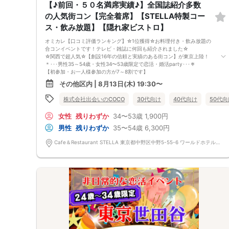
【♪前回・５０名満席実績♪】全国誌紹介多数
フードを提供いただいております♪
の人気街コン【完全着席】【STELLA特製コー
心もお腹も満足していただけますよ♪
《フリードリンク(90L.O)》
ス・飲み放題】【隠れ家ビストロ】
☆店員さんがご丁寧に一杯ずつ手作り致します！
100種類以上の豊富なドリンクメニュー、変わり種ドリンクもご用意♪
オミカレ【口コミ評価ランキング】☆1位獲得☆お料理付き・飲み放題の
□ビール（お店おすすめのクラフトビールとなります、お一人様一杯まで
合コンイベントです！テレビ・雑誌に何回も紹介されました☆
となります）
☆関西で超人気☆【創設16年の信頼と実績のある街コン】が東京上陸！
□チューハイ
＊･･･男性35～54歳・女性34〜53歳限定で恋活・婚活party･･･＊
□ハイボール
【初参加・お一人様参加の方が7～8割です】
□グラスワイン
安心してご参加ください♪
その他区内 | 8月13日(木) 19:30〜
□焼酎
お一人様でも気軽に参加できるparty☆
□各種カクテル
当イベントスタッフが参加者様の立場に立って、最初から最後まで徹底的
株式会社出会いのCOCO
30代向け
40代向け
50代向
□各種ソフトドリンク
にサポートします♪
【 服装 】
■□完全着席♪MCによる席がえあり！ ドラマのロケ地・結婚式の二次会
お気に入りの普段着でご参加ください。
女性
残りわずか
34〜53歳
1,900円
の有名店で合コンPARTY■□
【 参加定員数 】
お店自慢のお料理を召し上がって頂きながら、ゆっくりと交流をお楽しみ
男性
残りわずか
35〜54歳
6,300円
50名様
頂きたいと思います。
🔳最小開催人数：3対3
《ドラマのロケ地で有名な会場で完全着席PARTY》
Cafe＆Restaurant STELLA 東京都中野区中野5-55-6 ワールドホテル B1F
🔳中止判断タイミング：開催1時間前
完全着席スタイルですので、立食形式が苦手な方や人見知りな方には是非
🔳飲食あり
オススメです
落ち着いた空間での交流が楽しめます！
《一人参加、初参加大歓迎》
完全着席スタイルですのでひとりぼっちになることはありません！お一人
様参加者様同士の席の配置。
スタッフのフォローが人気の理由です。
《恋人、友人、人脈、必ず出会える！関西で超人気の飲み会！が東京上
陸！》
□結婚がしたい
□恋人が欲しい