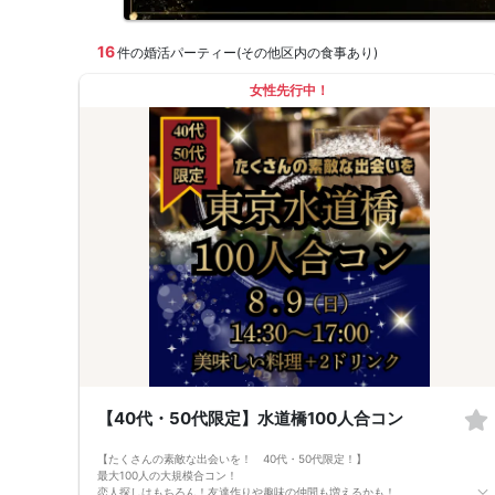
16
件の婚活パーティー(その他区内の食事あり)
女性先行中！
【40代・50代限定】水道橋100人合コン
【たくさんの素敵な出会いを！ 40代・50代限定！】
最大100人の大規模合コン！
恋人探しはもちろん！友達作りや趣味の仲間も増えるかも！