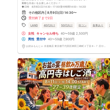
素敵な出会いをお楽しみください！
◆日時 8月9日(日)14:30～17:00(受付時間14:00～14:20)
◆会場 お好みもんじゃ 水道橋店
その他区内 | 8月9日(日) 14:30〜
◆参加費 男性7,900円 女性2,500円
受付終了まで2日
美味しい料理＆2ドリンク（お酒＆ソフトドリンク）
※参加条件 40～59歳の方
ネットワークビジネスなどに加入していない方
LAND
40代向け
50代向け
街コン
食事あり
既婚者や恋人がいる方の参加はNGです
※当日、身分証での本人確認＆年齢確認をさせて頂きます。顔写真のある
女性
キャンセル待ち
40〜59歳
2,500円
身分証明書（免許書やパスポート）をご持参ください。
男性
受付中
40〜59歳
7,900円
◆定員 100名 ※最低遂行人数 男女10人ずつ
◆ドレスコード 特にありません。
お好みもんじゃ 水道橋店 東京都千代田区神田三崎町２丁目８−７ 庄や第一ビル 2階
◆キャンセル料金 キャンセルの場合は必ずご連絡をお願いします。
お申込み後のキャンセルにつきましては、以下の通りキャンセル料を申し
受けます。
・お申込み時点より：1,000円（システム使用料）
・イベント開催日の10日前(7/30)以降：参加費の100％