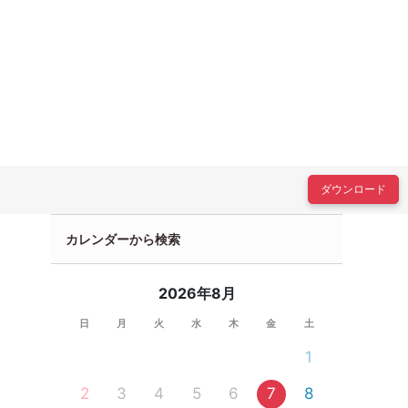
ダウンロード
カレンダーから検索
2026年8月
日
月
火
水
木
金
土
1
2
3
4
5
6
7
8