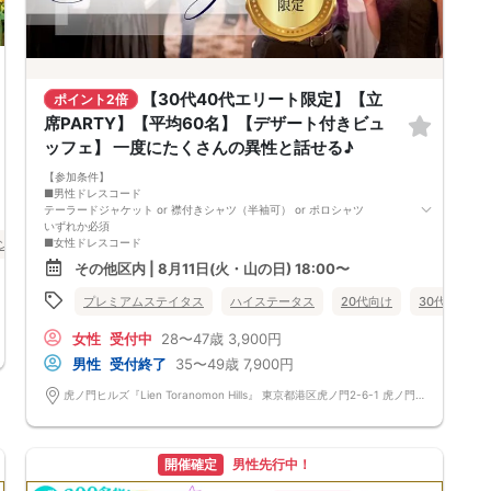
【30代40代エリート限定】【立
ポイント2倍
席PARTY】【平均60名】【デザート付きビュ
ッフェ】 一度にたくさんの異性と話せる♪
【参加条件】
■男性ドレスコード
テーラードジャケット or 襟付きシャツ（半袖可） or ポロシャツ
いずれか必須
■女性ドレスコード
ン
一人参加限定
食事あり
東京都
その他区内
ワンピースなどお洒落な服装でご参加下さい。
その他区内 | 8月11日(火・山の日) 18:00〜
■男性参加資格
下記いずれかに該当する方
プレミアムステイタス
ハイステータス
20代向け
30代向け
◯大企業*1
◯外資企業*2
女性
受付中
28〜47歳
3,900円
◯上場企業*3
◯経営者*4
男性
受付終了
35〜49歳
7,900円
◯医師・歯科医師
◯年収700万円以上
虎ノ門ヒルズ『Lien Toranomon Hills』 東京都港区虎ノ門2-6-1 虎ノ門ヒルズ ステーションタワー 4F
◯公務員
◯5大人気士業
※資格詳細は文末参照
開催確定
男性先行中！
■資格証提示
女性：①いずれか提示