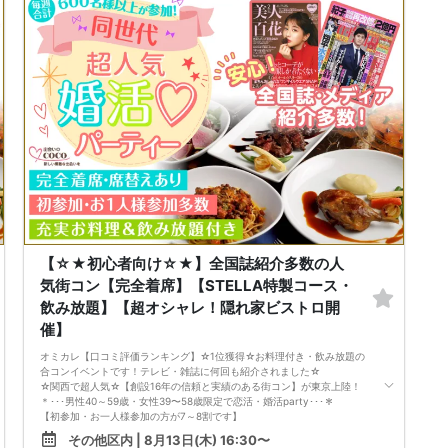
男性：①＋②提示
①身分証明書
免許証orパスポートorマイナンバーカード
②資格証明書
名刺or社員証
※以下の証明書も可
・医師・歯科医師：医師資格証/医師免許証(画像可)
・会計士：登録証明書
・弁護士：日弁連の発行する写真付きの身分証明書
・税理士：税理士証書
・司法書士：登録証明書
・不動産鑑定士：登録証明書
※いずれも合格証書はNG
・年収証明書：過去1年以内の源泉徴収票、確定申告書、納税証明書、給
与明細のいずれか
【☆★初心者向け☆★】全国誌紹介多数の人
※給与明細は直近3ヶ月分持参、賞与支給がある場合は支給回数分の賞与証
気街コン【完全着席】【STELLA特製コース・
明書も持参下さい。
飲み放題】【超オシャレ！隠れ家ビストロ開
資格証提示がない方は参加をお断りします。
催】
参加費の返金等はございません。
■最少催行人数：男女15vs15
オミカレ【口コミ評価ランキング】☆1位獲得☆お料理付き・飲み放題の
合コンイベントです！テレビ・雑誌に何回も紹介されました☆
■中止判断タイミング
☆関西で超人気☆【創設16年の信頼と実績のある街コン】が東京上陸！
開催当日の開始時間3時間前にて最少催行人数に満たない場合
＊･･･男性40～59歳・女性39〜58歳限定で恋活・婚活party･･･＊
《資格定義》
【初参加・お一人様参加の方が7～8割です】
*1：非上場で従業員200名以上or売上100億円以上or資本金1億円以上の企
安心してご参加ください♪
業・法人・団体・組織（※51％以上出資の子会社を含む）
その他区内 | 8月13日(木) 16:30〜
お一人様でも気軽に参加できるparty☆