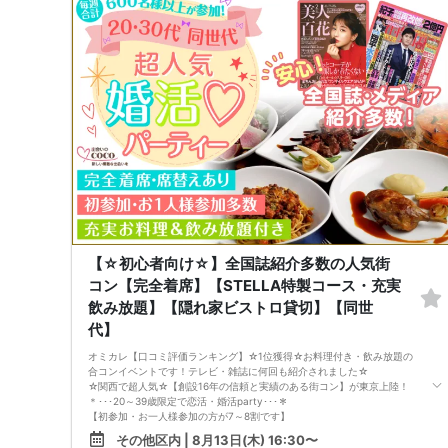
への大変なご迷惑となり、男女比が崩れる原因となってしまいます。
止むを得ない事情を除き、複数回にわたるキャンセルや、ご連絡のない無
断キャンセル（ドタキャン）をされた方につきましては、大変遺憾ではご
ざいますが、【今後の当主催イベントへのご参加を一切お断り（ブラック
リスト登録）】の処置を取らせていただきます。
「確実にご参加いただけるスケジュール」でのご予約、および皆様が気持
ちよく過ごせる大人のマナーへのご協力を、心よりお願い申し上げます。
【☆初心者向け☆】全国誌紹介多数の人気街
コン【完全着席】【STELLA特製コース・充実
飲み放題】【隠れ家ビストロ貸切】【同世
代】
オミカレ【口コミ評価ランキング】☆1位獲得☆お料理付き・飲み放題の
合コンイベントです！テレビ・雑誌に何回も紹介されました☆
☆関西で超人気☆【創設16年の信頼と実績のある街コン】が東京上陸！
＊･･･20～39歳限定で恋活・婚活party･･･＊
【初参加・お一人様参加の方が7～8割です】
安心してご参加ください♪
その他区内 | 8月13日(木) 16:30〜
お一人様でも気軽に参加できるparty☆