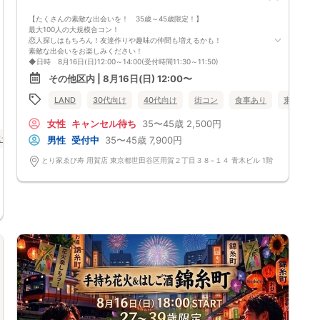
証・パスポートなど)を確認をさせて頂きます。また男性に関しては資格
フードを提供いただいております♪
証明書も同時に確認させて頂きます。当日、必要書類をご持参頂けない場
【たくさんの素敵な出会いを！ 35歳～45歳限定！】
心もお腹も満足していただけますよ♪
合は、ご参加をご遠慮頂いております。
最大100人の大規模合コン！
《フリードリンク(90L.O)》
恋人探しはもちろん！友達作りや趣味の仲間も増えるかも！
☆店員さんがご丁寧に一杯ずつ手作り致します！
③撮影に関して 参加者に予告なくメディア取材・関係者の写真撮影・ビ
素敵な出会いをお楽しみください！
100種類以上の豊富なドリンクメニュー、変わり種ドリンクもご用意♪
デオ撮影が入る場合があります。撮影した画像・映像は、弊社宣伝物など
◆日時 8月16日(日)12:00～14:00(受付時間11:30～11:50)
□ビール（お店おすすめのクラフトビールとなります、お一人様一杯まで
に使用することがございます。なお、モザイク加工やアングルなど、肖像
◆会場 とり家ゑび寿用賀店
となります）
権に配慮し撮影致します。
その他区内 | 8月16日(日) 12:00〜
◆参加費 男性7,900円 女性2,500円
□チューハイ
美味しい料理＆2ドリンク（お酒＆ソフトドリンク）
□ハイボール
④その他 当イベントは「プレミアムステイタス」主催のイベントになり
LAND
30代向け
40代向け
街コン
食事あり
東京都
※参加条件 35歳～45歳の方
□グラスワイン
ます。その為、現在当社イベントの参加をお断りしているお客様（キャン
ネットワークビジネスなどに加入していない方
□焼酎
セル料未納や勧誘行為など）のご参加を固くお断りしております。
女性
キャンセル待ち
35〜45歳
2,500円
既婚者や恋人がいる方の参加はNGです
□各種カクテル
※当日、身分証での本人確認＆年齢確認をさせて頂きます。顔写真のある
け
バツイチ・再婚
街コン
食事あり
東京都
その他区内
男性
受付中
35〜45歳
7,900円
□各種ソフトドリンク
===================
身分証明書（免許書やパスポート）をご持参ください。
【 服装 】
スタンディング形式・連絡先交換自由
◆定員 100名 ※最低遂行人数 男女10人ずつ
とり家ゑび寿 用賀店 東京都世田谷区用賀２丁目３８−１４ 青木ビル 1階
お気に入りの普段着でご参加ください。
※途中退出はご遠慮頂いております。
◆ドレスコード 特にありません。
【 参加定員数 】
【こんな方にオススメ】
◆キャンセル料金 キャンセルの場合は必ずご連絡をお願いします。
30名様
大人数でフリータイム中心の進行となっています。
お申込み後のキャンセルにつきましては、以下の通りキャンセル料を申し
🔳最小開催人数：2対2
・一度に多くの異性と出会いたい方
受けます。
🔳中止判断タイミング：開催1時間前
・積極的に異性と交流したい方にオススメです。
・お申込み時点より：1,000円（システム使用料）
🔳飲食あり
・イベント開催日の10日前(8/6)以降：参加費の100％
当社、プレミアムステイタスは、
男性ハイステータス専門の恋活・婚活パーティーを開催しております！
全パーティーで、男女ともに身分証証明書を100％提示して頂いており、
可能な限り安全安心な出会いを提供できるよう日々運営しております☆
会場も、お洒落なレストランやカフェを中心に開催しており、堅苦しいス
タイルではなく、よりカジュアルに楽しく
「出会いたい・恋がしたい」方に大変好評を頂いております。結婚したい
が、お見合いやマッチングアプリが苦手な方にもオススメです。