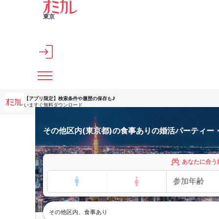
メインコンテンツへスキップ
東京
【アプリ限定】
検索条件や履歴の保存も♪
いますぐ無料ダウンロード
その他区内(東京都)の食事ありの婚活パーティー
あなたに合う
その他区内、食事あり