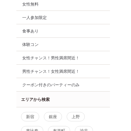
女性無料
一人参加限定
人参加限定
食事あり
東京都
その他区内
食事あり
体験コン
女性チャンス！男性満席間近！
男性チャンス！女性満席間近！
クーポン付きのパーティーのみ
エリアから検索
新宿
銀座
上野
恵比寿
有楽町
渋谷