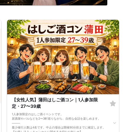
【女性人気】蒲田はしご酒コン｜1人参加限
定・27〜39歳
1人参加限定のはしご酒イベントです。
居酒屋やバルなどを2〜3軒巡りながら、自然な会話を楽しめます。
⸻
最少催行人数は4名です。中止の場合は開催90分前までに確定します。
【お申し込み・キャンセルに関する大切なお知らせ】