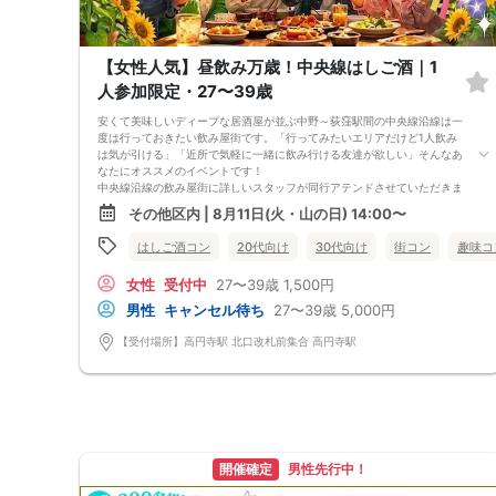
【女性人気】昼飲み万歳！中央線はしご酒｜1
人参加限定・27〜39歳
安くて美味しいディープな居酒屋が並ぶ中野～荻窪駅間の中央線沿線は一
度は行っておきたい飲み屋街です。「行ってみたいエリアだけど1人飲み
は気が引ける」「近所で気軽に一緒に飲み行ける友達が欲しい」そんなあ
なたにオススメのイベントです！
中央線沿線の飲み屋街に詳しいスタッフが同行アテンドさせていただきま
す！
その他区内 | 8月11日(火・山の日) 14:00〜
最少催行人数は4名です。中止の場合は開催90分前までに確定します。
【お申し込み・キャンセルに関する大切なお知らせ】
はしご酒コン
20代向け
30代向け
街コン
趣味コ
当イベントは、参加される皆様に最高の出会いと思い出を提供できるよ
う、複数のWEB窓口（他サイト）でも同時に募集を行っており、全体の男
女性
受付中
27〜39歳
1,500円
女比のバランス（1:1）をリアルタイムで調整しながら店舗の予約・準備
を行っております。
男性
キャンセル待ち
27〜39歳
5,000円
そのため、ご予約の際は以下の2点について必ずご確認とご理解をお願い
申し上げます。
【受付場所】高円寺駅 北口改札前集合 高円寺駅
①【早期満席・受付終了について（先着順）】
すべての窓口からのお申し込みを「完全先着順」で集計しております。そ
のため、オミカレで残枠表示があっても、他サイトで同時に枠が埋まった
場合は、予告なく即時満席・締め切りとなる場合がございます。
確実にご参加枠を確保されたい方は、早めのお申し込みをお願いいたしま
す。
②【キャンセル・乗り換えについて】
開催確定
男性先行中！
システムの仕様上、3日前まではキャンセル可能となっておりますが、キ
ャンセルや他イベントへの乗り換えは、楽しみにされている他の参加者様